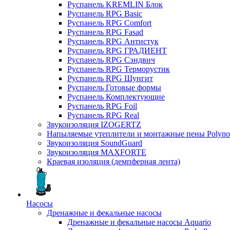
Руспанель KREMLIN Блок
Руспанель RPG Basic
Руспанель RPG Comfort
Руспанель RPG Fasad
Руспанель RPG Антистук
Руспанель RPG ГРАДИЕНТ
Руспанель RPG Сэндвич
Руспанель RPG Терморустик
Руспанель RPG Шунгит
Руспанель Готовые формы
Руспанель Комплектующие
Руспанель RPG Foil
Руспанель RPG Real
Звукоизоляция IZOGERTZ
Напыляемые утеплители и монтажные пены Polyno
Звукоизоляция SoundGuard
Звукоизоляция MAXFORTE
Краевая изоляция (демпферная лента)
Насосы
Дренажные и фекальные насосы
Дренажные и фекальные насосы Aquario