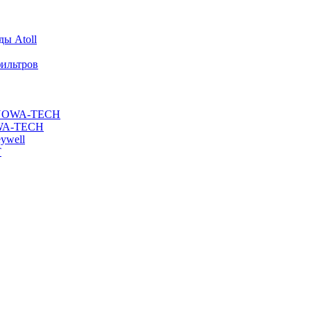
ы Atoll
ильтров
ы NOWA-TECH
OWA-TECH
ywell
T