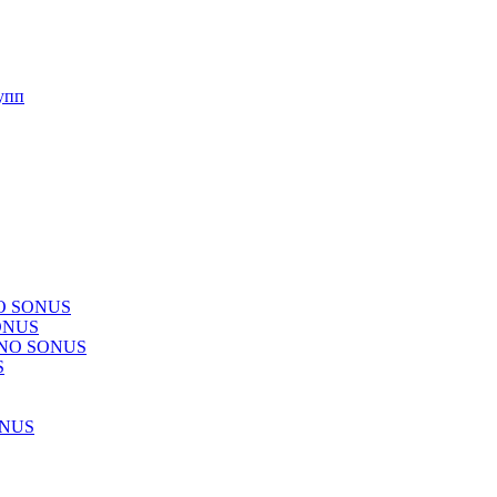
упп
NO SONUS
ONUS
CHNO SONUS
S
ONUS