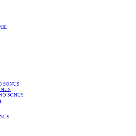
упп
NO SONUS
ONUS
CHNO SONUS
S
ONUS