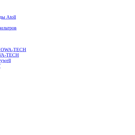
ы Atoll
ильтров
ы NOWA-TECH
OWA-TECH
ywell
T