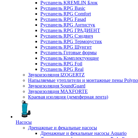
Руспанель KREMLIN Блок
Руспанель RPG Basic
Руспанель RPG Comfort
Руспанель RPG Fasad
Руспанель RPG Антистук
Руспанель RPG ГРАДИЕНТ
Руспанель RPG Сэндвич
Руспанель RPG Терморустик
Руспанель RPG Шунгит
Руспанель Готовые формы
Руспанель Комплектующие
Руспанель RPG Foil
Руспанель RPG Real
Звукоизоляция IZOGERTZ
Напыляемые утеплители и монтажные пены Polyno
Звукоизоляция SoundGuard
Звукоизоляция MAXFORTE
Краевая изоляция (демпферная лента)
Насосы
Дренажные и фекальные насосы
Дренажные и фекальные насосы Aquario