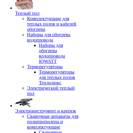
Теплый пол
Комплектующие для
теплых полов и кабелей
обогрева
Наборы для обогрева
водопровода
Наборы для
обогрева
водопровода
IQWATT
Терморегуляторы
Терморегуляторы
для теплых полов
Теплолюкс
Электрический теплый
пол
Электроинструмент и крепеж
Сварочные аппараты для
полипропилена и
комплектующие
Сварочные