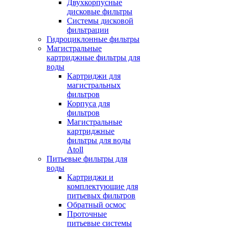
Двухкорпусные
дисковые фильтры
Системы дисковой
фильтрации
Гидроциклонные фильтры
Магистральные
картриджные фильтры для
воды
Картриджи для
магистральных
фильтров
Корпуса для
фильтров
Магистральные
картриджные
фильтры для воды
Atoll
Питьевые фильтры для
воды
Картриджи и
комплектующие для
питьевых фильтров
Обратный осмос
Проточные
питьевые системы