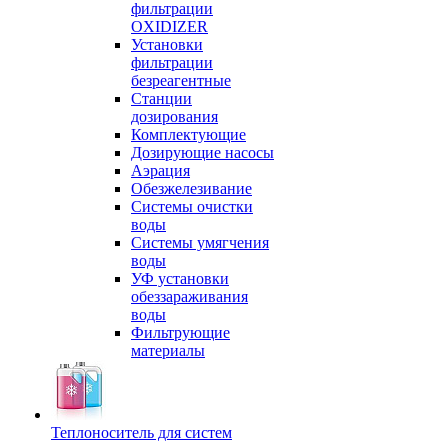
фильтрации
OXIDIZER
Установки
фильтрации
безреагентные
Станции
дозирования
Комплектующие
Дозирующие насосы
Аэрация
Обезжелезивание
Системы очистки
воды
Системы умягчения
воды
УФ установки
обеззараживания
воды
Фильтрующие
материалы
Теплоноситель для систем