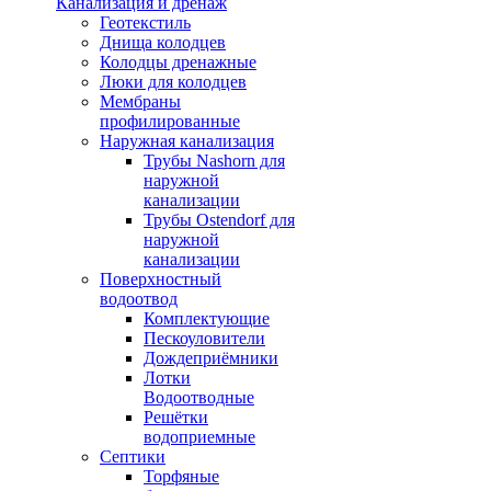
Канализация и дренаж
Геотекстиль
Днища колодцев
Колодцы дренажные
Люки для колодцев
Мембраны
профилированные
Наружная канализация
Трубы Nashorn для
наружной
канализации
Трубы Ostendorf для
наружной
канализации
Поверхностный
водоотвод
Комплектующие
Пескоуловители
Дождеприёмники
Лотки
Водоотводные
Решётки
водоприемные
Септики
Торфяные