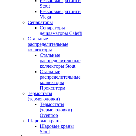
Резьбовые фитинги
Stout
Резьбовые фитинги
Viega
Сепараторы
Сепараторы
дешламаторы Caleffi
Стальные
распределительные
коллекторы
Стальные
распределительные
коллекторы Stout
Стальные
распределительные
коллекторы
Прокситерм
Термостаты
(термоголовки)
Термостаты
(термоголовки)
Oventrop
Шаровые краны
Шаровые краны
Stout