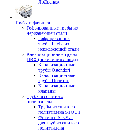
ЯрДренаж
Трубы и фитинги
Гофрированные трубы из
нержавеющей стали
Гофрированные
трубы Lavita из
нержавеющей стали
Канализационные трубы
ПВХ (поливинилхлорид)
Канализационные
трубы Ostendorf
Канализационные
трубы Политэк
Канализационные
клапаны
Трубы из сшитого
полиэтилена
Трубы из сшитого
полиэтилена STOUT
Фитинги STOUT
для труб из сшитого
полиэтилена