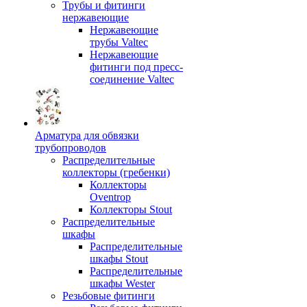
Трубы и фитинги
нержавеющие
Нержавеющие
трубы Valtec
Нержавеющие
фитинги под пресс-
соединение Valtec
Арматура для обвязки
трубопроводов
Распределительные
коллекторы (гребенки)
Коллекторы
Oventrop
Коллекторы Stout
Распределительные
шкафы
Распределительные
шкафы Stout
Распределительные
шкафы Wester
Резьбовые фитинги