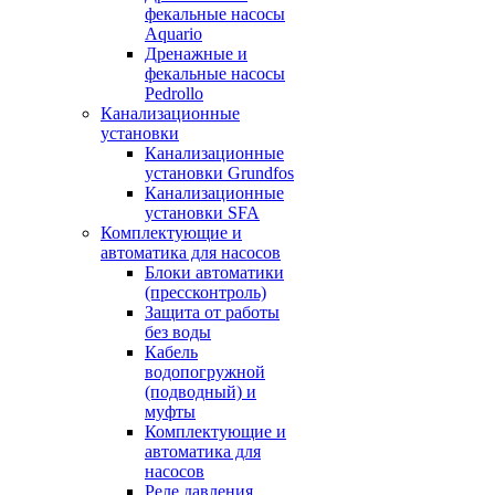
фекальные насосы
Aquario
Дренажные и
фекальные насосы
Pedrollo
Канализационные
установки
Канализационные
установки Grundfos
Канализационные
установки SFA
Комплектующие и
автоматика для насосов
Блоки автоматики
(прессконтроль)
Защита от работы
без воды
Кабель
водопогружной
(подводный) и
муфты
Комплектующие и
автоматика для
насосов
Реле давления