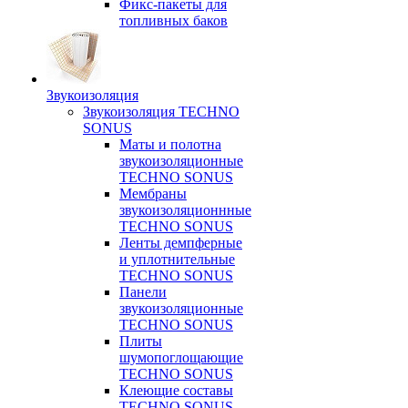
Фикс-пакеты для
топливных баков
Звукоизоляция
Звукоизоляция TECHNO
SONUS
Маты и полотна
звукоизоляционные
TECHNO SONUS
Мембраны
звукоизоляционнные
TECHNO SONUS
Ленты демпферные
и уплотнительные
TECHNO SONUS
Панели
звукоизоляционные
TECHNO SONUS
Плиты
шумопоглощающие
TECHNO SONUS
Клеющие составы
TECHNO SONUS