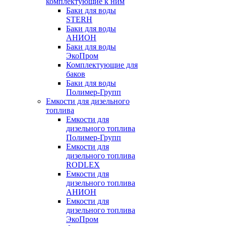
комплектующие к ним
Баки для воды
STERH
Баки для воды
АНИОН
Баки для воды
ЭкоПром
Комплектующие для
баков
Баки для воды
Полимер-Групп
Емкости для дизельного
топлива
Емкости для
дизельного топлива
Полимер-Групп
Емкости для
дизельного топлива
RODLEX
Емкости для
дизельного топлива
АНИОН
Емкости для
дизельного топлива
ЭкоПром