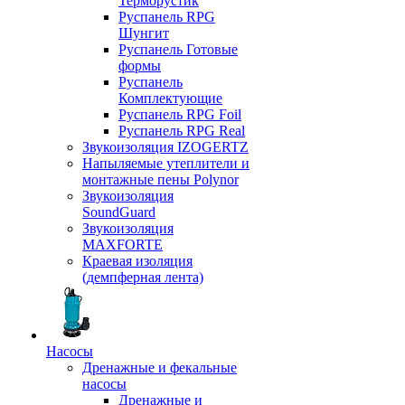
Терморустик
Руспанель RPG
Шунгит
Руспанель Готовые
формы
Руспанель
Комплектующие
Руспанель RPG Foil
Руспанель RPG Real
Звукоизоляция IZOGERTZ
Напыляемые утеплители и
монтажные пены Polynor
Звукоизоляция
SoundGuard
Звукоизоляция
MAXFORTE
Краевая изоляция
(демпферная лента)
Насосы
Дренажные и фекальные
насосы
Дренажные и