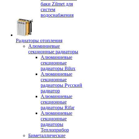
баки Zilmet для
систем
водоснабжения
Радиаторы отопления
Алюминиевые
секционные радиаторы
Алюминиевые
секционные
радиаторы Bilux
Алюминиевые
секционные
радиаторы Русский
радиатор
Алюминиевые
секционные
радиаторы Rifar
Алюминиевые
секционные
радиаторы
Теплоприбор
Биметаллические