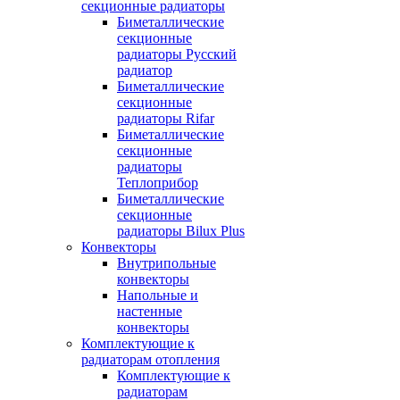
секционные радиаторы
Биметаллические
секционные
радиаторы Русский
радиатор
Биметаллические
секционные
радиаторы Rifar
Биметаллические
секционные
радиаторы
Теплоприбор
Биметаллические
секционные
радиаторы Bilux Plus
Конвекторы
Внутрипольные
конвекторы
Напольные и
настенные
конвекторы
Комплектующие к
радиаторам отопления
Комплектующие к
радиаторам