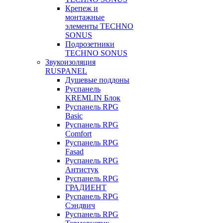
Крепеж и
монтажные
элементы TECHNO
SONUS
Подрозетники
TECHNO SONUS
Звукоизоляция
RUSPANEL
Душевые поддоны
Руспанель
KREMLIN Блок
Руспанель RPG
Basic
Руспанель RPG
Comfort
Руспанель RPG
Fasad
Руспанель RPG
Антистук
Руспанель RPG
ГРАДИЕНТ
Руспанель RPG
Сэндвич
Руспанель RPG