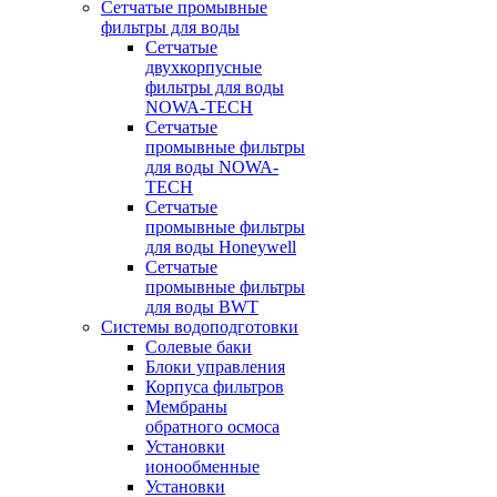
Сетчатые промывные
фильтры для воды
Сетчатые
двухкорпусные
фильтры для воды
NOWA-TECH
Сетчатые
промывные фильтры
для воды NOWA-
TECH
Сетчатые
промывные фильтры
для воды Honeywell
Сетчатые
промывные фильтры
для воды BWT
Системы водоподготовки
Солевые баки
Блоки управления
Корпуса фильтров
Мембраны
обратного осмоса
Установки
ионообменные
Установки