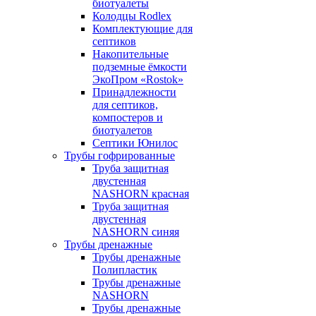
биотуалеты
Колодцы Rodlex
Комплектующие для
септиков
Накопительные
подземные ёмкости
ЭкоПром «Rostok»
Принадлежности
для септиков,
компостеров и
биотуалетов
Септики Юнилос
Трубы гофрированные
Труба защитная
двустенная
NASHORN красная
Труба защитная
двустенная
NASHORN синяя
Трубы дренажные
Трубы дренажные
Полипластик
Трубы дренажные
NASHORN
Трубы дренажные