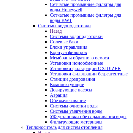
Сетчатые промывные фильтры для
воды Honeywell
Сетчатые промывные фильтры для
воды BWT
Системы водоподготовки
Назад
Системы водоподготовки
Солевые баки
Блоки управления
Корпуса фильтров
Мембраны обратного осмоса
Установки ионообменные
Установки фильтрации OXIDIZER
Установки фильтрации безреагентные
Станции дозирования
Комплектующие
Дозирующие насосы
Аэрация
Обезжелезивание
Системы очистки воды
Системы умягчения воды
УФ установки обеззараживания воды
Фильтрующие материалы
Теплоноситель для систем отопления
Назад