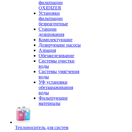
фильтрации
OXIDIZER
Установки
фильтрации
безреагентные
Станции
дозирования
Комплектующие
Дозирующие насосы
Аэрация
Обезжелезивание
Системы очистки
воды
Системы умягчения
воды
УФ установки
обеззараживания
воды
Фильтрующие
материалы
Теплоноситель для систем