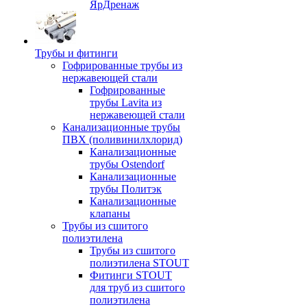
ЯрДренаж
Трубы и фитинги
Гофрированные трубы из
нержавеющей стали
Гофрированные
трубы Lavita из
нержавеющей стали
Канализационные трубы
ПВХ (поливинилхлорид)
Канализационные
трубы Ostendorf
Канализационные
трубы Политэк
Канализационные
клапаны
Трубы из сшитого
полиэтилена
Трубы из сшитого
полиэтилена STOUT
Фитинги STOUT
для труб из сшитого
полиэтилена