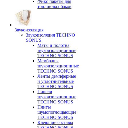
Фикс-пакеты для
топливных баков
Звукоизоляция
Звукоизоляция TECHNO
SONUS
Маты и полотна
звукоизоляционные
TECHNO SONUS
Мембраны
звукоизоляционнные
TECHNO SONUS
Ленты демпферные
и уплотнительные
TECHNO SONUS
Панели
звукоизоляционные
TECHNO SONUS
Плиты
шумопоглощающие
TECHNO SONUS
Клеющие составы
TECHNO SONUS