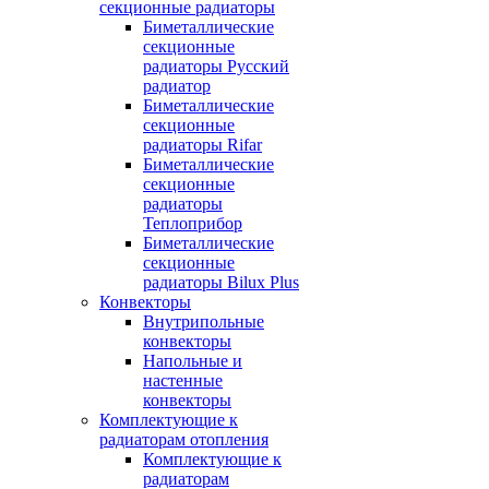
секционные радиаторы
Биметаллические
секционные
радиаторы Русский
радиатор
Биметаллические
секционные
радиаторы Rifar
Биметаллические
секционные
радиаторы
Теплоприбор
Биметаллические
секционные
радиаторы Bilux Plus
Конвекторы
Внутрипольные
конвекторы
Напольные и
настенные
конвекторы
Комплектующие к
радиаторам отопления
Комплектующие к
радиаторам