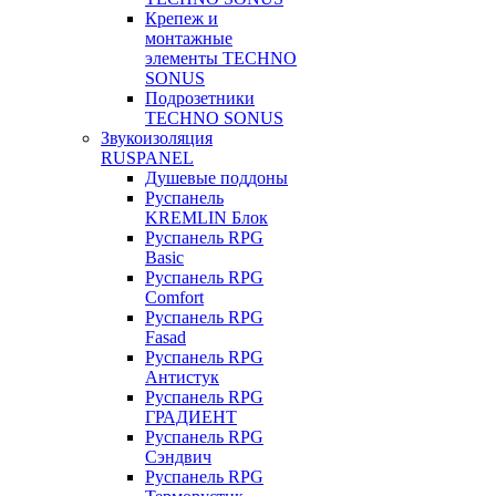
Крепеж и
монтажные
элементы TECHNO
SONUS
Подрозетники
TECHNO SONUS
Звукоизоляция
RUSPANEL
Душевые поддоны
Руспанель
KREMLIN Блок
Руспанель RPG
Basic
Руспанель RPG
Comfort
Руспанель RPG
Fasad
Руспанель RPG
Антистук
Руспанель RPG
ГРАДИЕНТ
Руспанель RPG
Сэндвич
Руспанель RPG