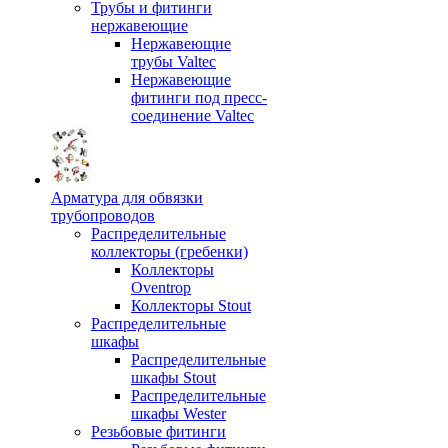
Трубы и фитинги
нержавеющие
Нержавеющие
трубы Valtec
Нержавеющие
фитинги под пресс-
соединение Valtec
Арматура для обвязки
трубопроводов
Распределительные
коллекторы (гребенки)
Коллекторы
Oventrop
Коллекторы Stout
Распределительные
шкафы
Распределительные
шкафы Stout
Распределительные
шкафы Wester
Резьбовые фитинги