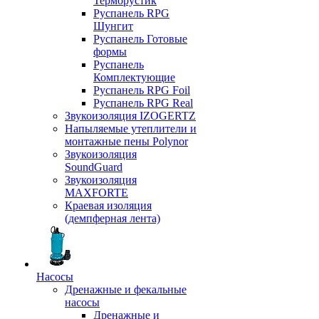
Терморустик
Руспанель RPG
Шунгит
Руспанель Готовые
формы
Руспанель
Комплектующие
Руспанель RPG Foil
Руспанель RPG Real
Звукоизоляция IZOGERTZ
Напыляемые утеплители и
монтажные пены Polynor
Звукоизоляция
SoundGuard
Звукоизоляция
MAXFORTE
Краевая изоляция
(демпферная лента)
Насосы
Дренажные и фекальные
насосы
Дренажные и