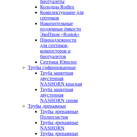
биотуалеты
Колодцы Rodlex
Комплектующие для
септиков
Накопительные
подземные ёмкости
ЭкоПром «Rostok»
Принадлежности
для септиков,
компостеров и
биотуалетов
Септики Юнилос
Трубы гофрированные
Труба защитная
двустенная
NASHORN красная
Труба защитная
двустенная
NASHORN синяя
Трубы дренажные
Трубы дренажные
Полипластик
Трубы дренажные
NASHORN
Трубы дренажные