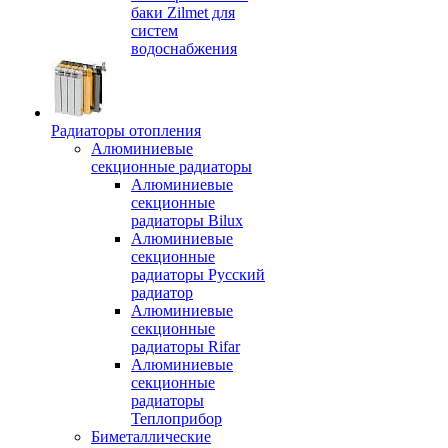
баки Zilmet для
систем
водоснабжения
Радиаторы отопления
Алюминиевые
секционные радиаторы
Алюминиевые
секционные
радиаторы Bilux
Алюминиевые
секционные
радиаторы Русский
радиатор
Алюминиевые
секционные
радиаторы Rifar
Алюминиевые
секционные
радиаторы
Теплоприбор
Биметаллические