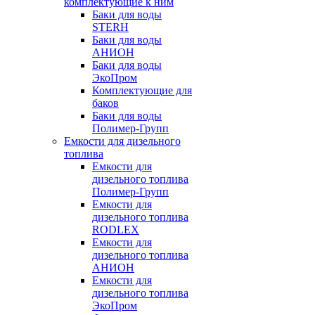
комплектующие к ним
Баки для воды
STERH
Баки для воды
АНИОН
Баки для воды
ЭкоПром
Комплектующие для
баков
Баки для воды
Полимер-Групп
Емкости для дизельного
топлива
Емкости для
дизельного топлива
Полимер-Групп
Емкости для
дизельного топлива
RODLEX
Емкости для
дизельного топлива
АНИОН
Емкости для
дизельного топлива
ЭкоПром