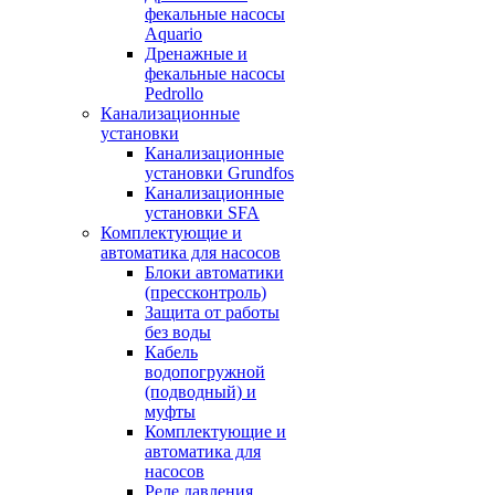
фекальные насосы
Aquario
Дренажные и
фекальные насосы
Pedrollo
Канализационные
установки
Канализационные
установки Grundfos
Канализационные
установки SFA
Комплектующие и
автоматика для насосов
Блоки автоматики
(прессконтроль)
Защита от работы
без воды
Кабель
водопогружной
(подводный) и
муфты
Комплектующие и
автоматика для
насосов
Реле давления