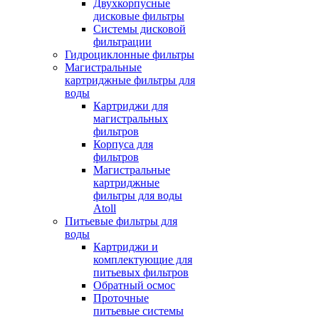
Двухкорпусные
дисковые фильтры
Системы дисковой
фильтрации
Гидроциклонные фильтры
Магистральные
картриджные фильтры для
воды
Картриджи для
магистральных
фильтров
Корпуса для
фильтров
Магистральные
картриджные
фильтры для воды
Atoll
Питьевые фильтры для
воды
Картриджи и
комплектующие для
питьевых фильтров
Обратный осмос
Проточные
питьевые системы