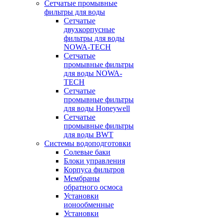
Сетчатые промывные
фильтры для воды
Сетчатые
двухкорпусные
фильтры для воды
NOWA-TECH
Сетчатые
промывные фильтры
для воды NOWA-
TECH
Сетчатые
промывные фильтры
для воды Honeywell
Сетчатые
промывные фильтры
для воды BWT
Системы водоподготовки
Солевые баки
Блоки управления
Корпуса фильтров
Мембраны
обратного осмоса
Установки
ионообменные
Установки