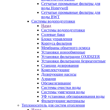
Сетчатые промывные фильтры для
воды Honeywell
Сетчатые промывные фильтры для
воды BWT
Системы водоподготовки
Назад
Системы водоподготовки
Солевые баки
Блоки управления
Корпуса фильтров
Мембраны обратного осмоса
Установки ионообменные
Установки фильтрации OXIDIZER
Установки фильтрации безреагентные
Станции дозирования
Комплектующие
Дозирующие насосы
Аэрация
Обезжелезивание
Системы очистки воды
Системы умягчения воды
УФ установки обеззараживания воды
Фильтрующие материалы
Теплоноситель для систем отопления
Назад