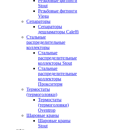
Резьбовые фитинги
Stout
Резьбовые фитинги
Viega
Сепараторы
Сепараторы
дешламаторы Caleffi
Стальные
распределительные
коллекторы
Стальные
распределительные
коллекторы Stout
Стальные
распределительные
коллекторы
Прокситерм
Термостаты
(термоголовки)
Термостаты
(термоголовки)
Oventrop
Шаровые краны
Шаровые краны
Stout