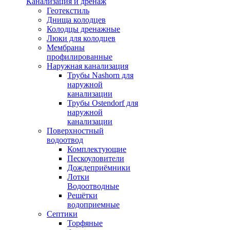
Канализация и дренаж
Геотекстиль
Днища колодцев
Колодцы дренажные
Люки для колодцев
Мембраны
профилированные
Наружная канализация
Трубы Nashorn для
наружной
канализации
Трубы Ostendorf для
наружной
канализации
Поверхностный
водоотвод
Комплектующие
Пескоуловители
Дождеприёмники
Лотки
Водоотводные
Решётки
водоприемные
Септики
Торфяные