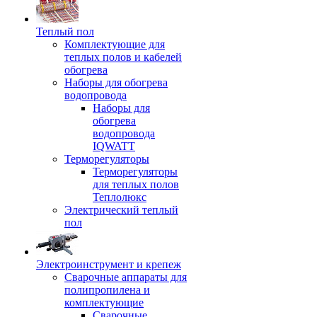
Теплый пол
Комплектующие для
теплых полов и кабелей
обогрева
Наборы для обогрева
водопровода
Наборы для
обогрева
водопровода
IQWATT
Терморегуляторы
Терморегуляторы
для теплых полов
Теплолюкс
Электрический теплый
пол
Электроинструмент и крепеж
Сварочные аппараты для
полипропилена и
комплектующие
Сварочные