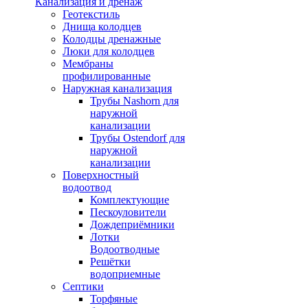
Канализация и дренаж
Геотекстиль
Днища колодцев
Колодцы дренажные
Люки для колодцев
Мембраны
профилированные
Наружная канализация
Трубы Nashorn для
наружной
канализации
Трубы Ostendorf для
наружной
канализации
Поверхностный
водоотвод
Комплектующие
Пескоуловители
Дождеприёмники
Лотки
Водоотводные
Решётки
водоприемные
Септики
Торфяные