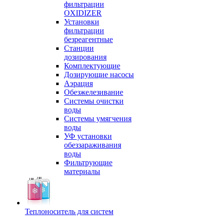
фильтрации
OXIDIZER
Установки
фильтрации
безреагентные
Станции
дозирования
Комплектующие
Дозирующие насосы
Аэрация
Обезжелезивание
Системы очистки
воды
Системы умягчения
воды
УФ установки
обеззараживания
воды
Фильтрующие
материалы
Теплоноситель для систем