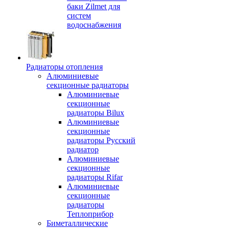
баки Zilmet для
систем
водоснабжения
Радиаторы отопления
Алюминиевые
секционные радиаторы
Алюминиевые
секционные
радиаторы Bilux
Алюминиевые
секционные
радиаторы Русский
радиатор
Алюминиевые
секционные
радиаторы Rifar
Алюминиевые
секционные
радиаторы
Теплоприбор
Биметаллические