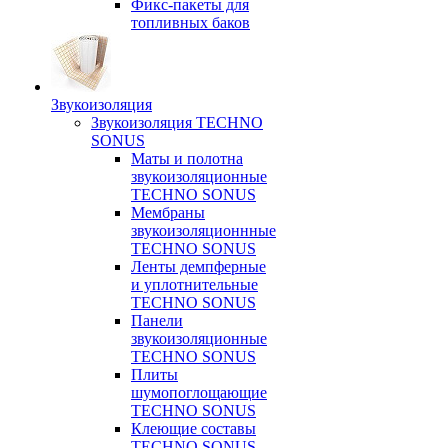
Фикс-пакеты для
топливных баков
Звукоизоляция
Звукоизоляция TECHNO
SONUS
Маты и полотна
звукоизоляционные
TECHNO SONUS
Мембраны
звукоизоляционнные
TECHNO SONUS
Ленты демпферные
и уплотнительные
TECHNO SONUS
Панели
звукоизоляционные
TECHNO SONUS
Плиты
шумопоглощающие
TECHNO SONUS
Клеющие составы
TECHNO SONUS