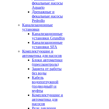
фекальные насосы
Aquario
Дренажные и
фекальные насосы
Pedrollo
Канализационные
установки
Канализационные
установки Grundfos
Канализационные
установки SFA
Комплектующие и
автоматика для насосов
Блоки автоматики
(прессконтроль)
Защита от работы
без воды
Кабель
водопогружной
(подводный) и
муфты
Комплектующие и
автоматика для
насосов
Реле давления