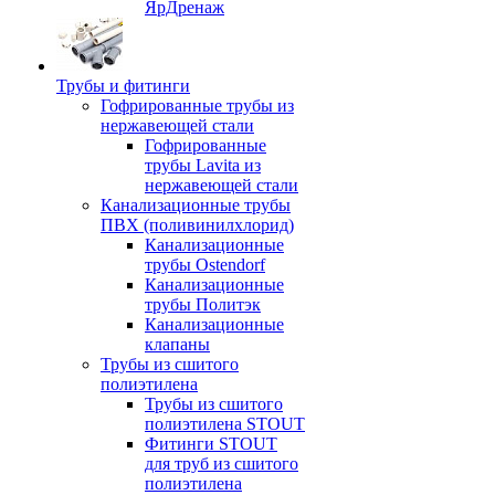
ЯрДренаж
Трубы и фитинги
Гофрированные трубы из
нержавеющей стали
Гофрированные
трубы Lavita из
нержавеющей стали
Канализационные трубы
ПВХ (поливинилхлорид)
Канализационные
трубы Ostendorf
Канализационные
трубы Политэк
Канализационные
клапаны
Трубы из сшитого
полиэтилена
Трубы из сшитого
полиэтилена STOUT
Фитинги STOUT
для труб из сшитого
полиэтилена