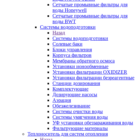
Сетчатые промывные фильтры для
воды Honeywell
Сетчатые промывные фильтры для
воды BWT
Системы водоподготовки
Назад
Системы водоподготовки
Солевые баки
Блоки управления
Корпуса фильтров
Мембраны обратного осмоса
Установки ионообменные
Установки фильтрации OXIDIZER
Установки фильтрации безреагентные
Станции дозирования
Комплектующие
Дозирующие насосы
Аэрация
Обезжелезивание
Системы очистки воды
Системы умягчения воды
УФ установки обеззараживания воды
Фильтрующие материалы
Теплоноситель для систем отопления
Назад