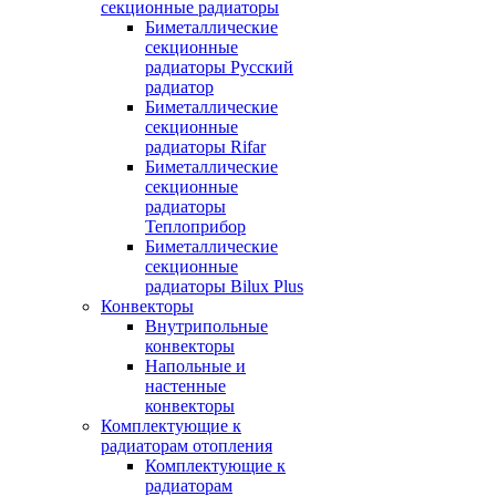
секционные радиаторы
Биметаллические
секционные
радиаторы Русский
радиатор
Биметаллические
секционные
радиаторы Rifar
Биметаллические
секционные
радиаторы
Теплоприбор
Биметаллические
секционные
радиаторы Bilux Plus
Конвекторы
Внутрипольные
конвекторы
Напольные и
настенные
конвекторы
Комплектующие к
радиаторам отопления
Комплектующие к
радиаторам