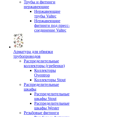
Трубы и фитинги
нержавеющие
Нержавеющие
трубы Valtec
Нержавеющие
фитинги под пресс-
соединение Valtec
Арматура для обвязки
трубопроводов
Распределительные
коллекторы (гребенки)
Коллекторы
Oventrop
Коллекторы Stout
Распределительные
шкафы
Распределительные
шкафы Stout
Распределительные
шкафы Wester
Резьбовые фитинги