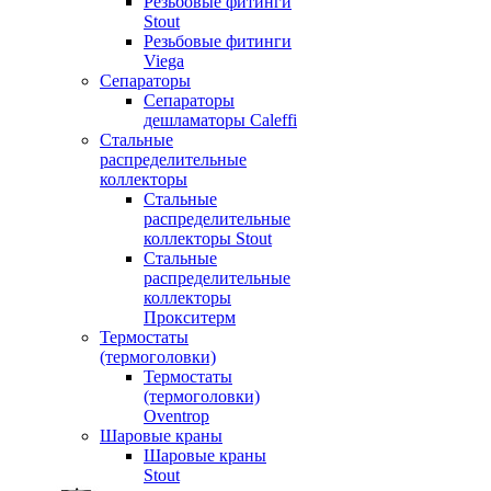
Резьбовые фитинги
Stout
Резьбовые фитинги
Viega
Сепараторы
Сепараторы
дешламаторы Caleffi
Стальные
распределительные
коллекторы
Стальные
распределительные
коллекторы Stout
Стальные
распределительные
коллекторы
Прокситерм
Термостаты
(термоголовки)
Термостаты
(термоголовки)
Oventrop
Шаровые краны
Шаровые краны
Stout