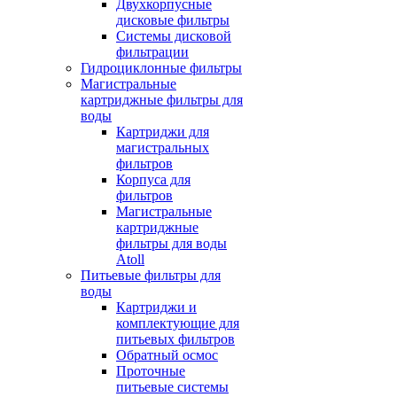
Двухкорпусные
дисковые фильтры
Системы дисковой
фильтрации
Гидроциклонные фильтры
Магистральные
картриджные фильтры для
воды
Картриджи для
магистральных
фильтров
Корпуса для
фильтров
Магистральные
картриджные
фильтры для воды
Atoll
Питьевые фильтры для
воды
Картриджи и
комплектующие для
питьевых фильтров
Обратный осмос
Проточные
питьевые системы