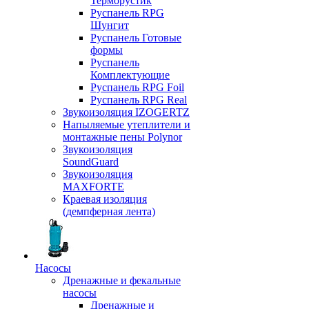
Терморустик
Руспанель RPG
Шунгит
Руспанель Готовые
формы
Руспанель
Комплектующие
Руспанель RPG Foil
Руспанель RPG Real
Звукоизоляция IZOGERTZ
Напыляемые утеплители и
монтажные пены Polynor
Звукоизоляция
SoundGuard
Звукоизоляция
MAXFORTE
Краевая изоляция
(демпферная лента)
Насосы
Дренажные и фекальные
насосы
Дренажные и