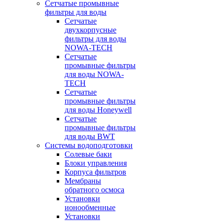
Сетчатые промывные
фильтры для воды
Сетчатые
двухкорпусные
фильтры для воды
NOWA-TECH
Сетчатые
промывные фильтры
для воды NOWA-
TECH
Сетчатые
промывные фильтры
для воды Honeywell
Сетчатые
промывные фильтры
для воды BWT
Системы водоподготовки
Солевые баки
Блоки управления
Корпуса фильтров
Мембраны
обратного осмоса
Установки
ионообменные
Установки