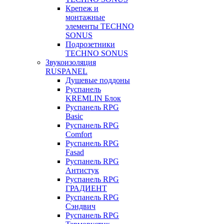
Крепеж и
монтажные
элементы TECHNO
SONUS
Подрозетники
TECHNO SONUS
Звукоизоляция
RUSPANEL
Душевые поддоны
Руспанель
KREMLIN Блок
Руспанель RPG
Basic
Руспанель RPG
Comfort
Руспанель RPG
Fasad
Руспанель RPG
Антистук
Руспанель RPG
ГРАДИЕНТ
Руспанель RPG
Сэндвич
Руспанель RPG