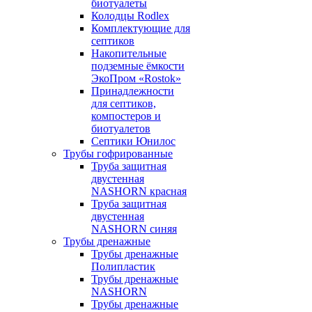
биотуалеты
Колодцы Rodlex
Комплектующие для
септиков
Накопительные
подземные ёмкости
ЭкоПром «Rostok»
Принадлежности
для септиков,
компостеров и
биотуалетов
Септики Юнилос
Трубы гофрированные
Труба защитная
двустенная
NASHORN красная
Труба защитная
двустенная
NASHORN синяя
Трубы дренажные
Трубы дренажные
Полипластик
Трубы дренажные
NASHORN
Трубы дренажные