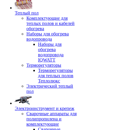
Теплый пол
Комплектующие для
теплых полов и кабелей
обогрева
Наборы для обогрева
водопровода
Наборы для
обогрева
водопровода
IQWATT
Терморегуляторы
Терморегуляторы
для теплых полов
Теплолюкс
Электрический теплый
пол
Электроинструмент и крепеж
Сварочные аппараты для
полипропилена и
комплектующие
Сварочные