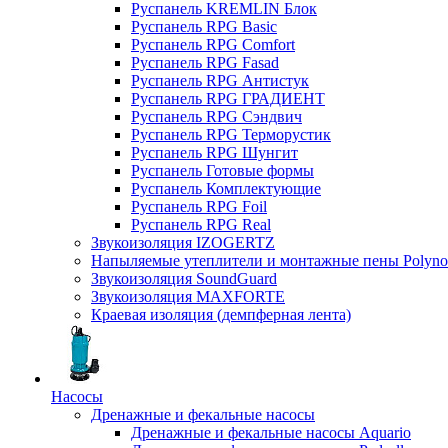
Руспанель KREMLIN Блок
Руспанель RPG Basic
Руспанель RPG Comfort
Руспанель RPG Fasad
Руспанель RPG Антистук
Руспанель RPG ГРАДИЕНТ
Руспанель RPG Сэндвич
Руспанель RPG Терморустик
Руспанель RPG Шунгит
Руспанель Готовые формы
Руспанель Комплектующие
Руспанель RPG Foil
Руспанель RPG Real
Звукоизоляция IZOGERTZ
Напыляемые утеплители и монтажные пены Polyno
Звукоизоляция SoundGuard
Звукоизоляция MAXFORTE
Краевая изоляция (демпферная лента)
Насосы
Дренажные и фекальные насосы
Дренажные и фекальные насосы Aquario