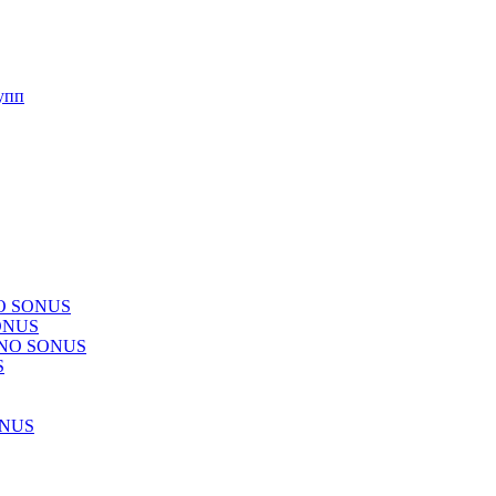
упп
NO SONUS
ONUS
CHNO SONUS
S
ONUS