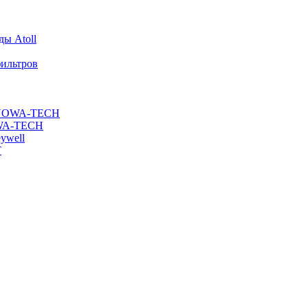
ы Atoll
ильтров
ы NOWA-TECH
OWA-TECH
ywell
T