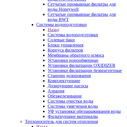
Сетчатые промывные фильтры для
воды Honeywell
Сетчатые промывные фильтры для
воды BWT
Системы водоподготовки
Назад
Системы водоподготовки
Солевые баки
Блоки управления
Корпуса фильтров
Мембраны обратного осмоса
Установки ионообменные
Установки фильтрации OXIDIZER
Установки фильтрации безреагентные
Станции дозирования
Комплектующие
Дозирующие насосы
Аэрация
Обезжелезивание
Системы очистки воды
Системы умягчения воды
УФ установки обеззараживания воды
Фильтрующие материалы
Теплоноситель для систем отопления
Назад