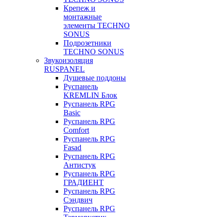
Крепеж и
монтажные
элементы TECHNO
SONUS
Подрозетники
TECHNO SONUS
Звукоизоляция
RUSPANEL
Душевые поддоны
Руспанель
KREMLIN Блок
Руспанель RPG
Basic
Руспанель RPG
Comfort
Руспанель RPG
Fasad
Руспанель RPG
Антистук
Руспанель RPG
ГРАДИЕНТ
Руспанель RPG
Сэндвич
Руспанель RPG