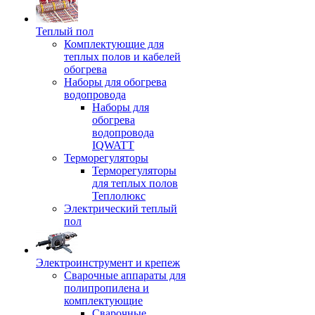
Теплый пол
Комплектующие для
теплых полов и кабелей
обогрева
Наборы для обогрева
водопровода
Наборы для
обогрева
водопровода
IQWATT
Терморегуляторы
Терморегуляторы
для теплых полов
Теплолюкс
Электрический теплый
пол
Электроинструмент и крепеж
Сварочные аппараты для
полипропилена и
комплектующие
Сварочные