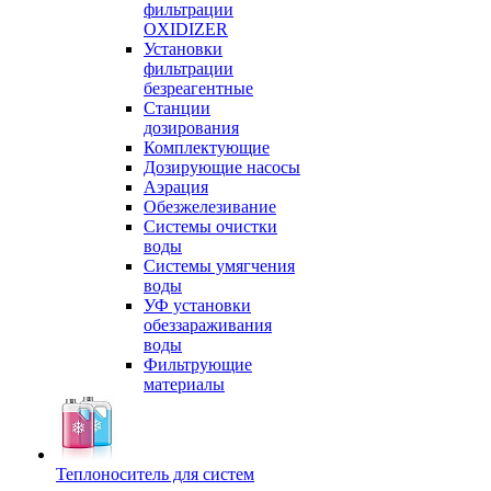
фильтрации
OXIDIZER
Установки
фильтрации
безреагентные
Станции
дозирования
Комплектующие
Дозирующие насосы
Аэрация
Обезжелезивание
Системы очистки
воды
Системы умягчения
воды
УФ установки
обеззараживания
воды
Фильтрующие
материалы
Теплоноситель для систем