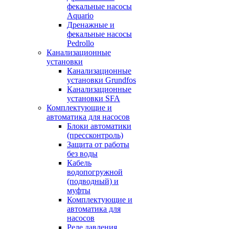
фекальные насосы
Aquario
Дренажные и
фекальные насосы
Pedrollo
Канализационные
установки
Канализационные
установки Grundfos
Канализационные
установки SFA
Комплектующие и
автоматика для насосов
Блоки автоматики
(прессконтроль)
Защита от работы
без воды
Кабель
водопогружной
(подводный) и
муфты
Комплектующие и
автоматика для
насосов
Реле давления