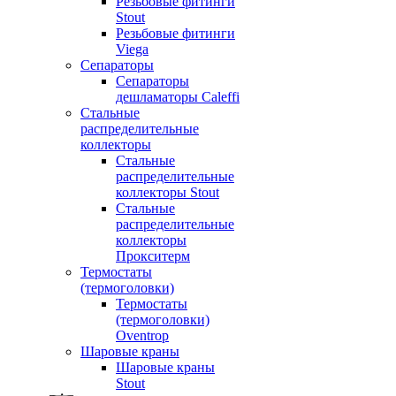
Резьбовые фитинги
Stout
Резьбовые фитинги
Viega
Сепараторы
Сепараторы
дешламаторы Caleffi
Стальные
распределительные
коллекторы
Стальные
распределительные
коллекторы Stout
Стальные
распределительные
коллекторы
Прокситерм
Термостаты
(термоголовки)
Термостаты
(термоголовки)
Oventrop
Шаровые краны
Шаровые краны
Stout