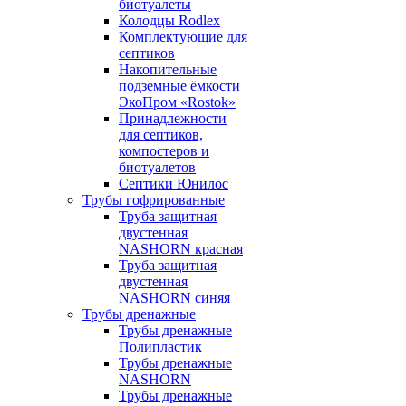
биотуалеты
Колодцы Rodlex
Комплектующие для
септиков
Накопительные
подземные ёмкости
ЭкоПром «Rostok»
Принадлежности
для септиков,
компостеров и
биотуалетов
Септики Юнилос
Трубы гофрированные
Труба защитная
двустенная
NASHORN красная
Труба защитная
двустенная
NASHORN синяя
Трубы дренажные
Трубы дренажные
Полипластик
Трубы дренажные
NASHORN
Трубы дренажные