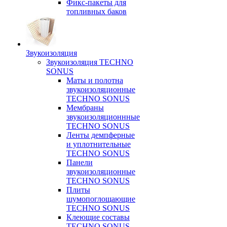
Фикс-пакеты для
топливных баков
Звукоизоляция
Звукоизоляция TECHNO
SONUS
Маты и полотна
звукоизоляционные
TECHNO SONUS
Мембраны
звукоизоляционнные
TECHNO SONUS
Ленты демпферные
и уплотнительные
TECHNO SONUS
Панели
звукоизоляционные
TECHNO SONUS
Плиты
шумопоглощающие
TECHNO SONUS
Клеющие составы
TECHNO SONUS