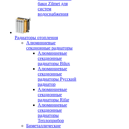
баки Zilmet для
систем
водоснабжения
Радиаторы отопления
Алюминиевые
секционные радиаторы
Алюминиевые
секционные
радиаторы Bilux
Алюминиевые
секционные
радиаторы Русский
радиатор
Алюминиевые
секционные
радиаторы Rifar
Алюминиевые
секционные
радиаторы
Теплоприбор
Биметаллические