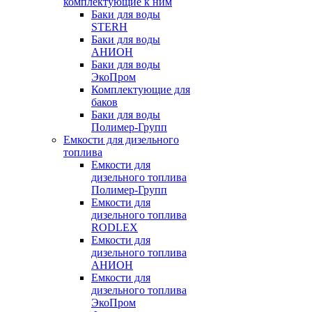
комплектующие к ним
Баки для воды
STERH
Баки для воды
АНИОН
Баки для воды
ЭкоПром
Комплектующие для
баков
Баки для воды
Полимер-Групп
Емкости для дизельного
топлива
Емкости для
дизельного топлива
Полимер-Групп
Емкости для
дизельного топлива
RODLEX
Емкости для
дизельного топлива
АНИОН
Емкости для
дизельного топлива
ЭкоПром