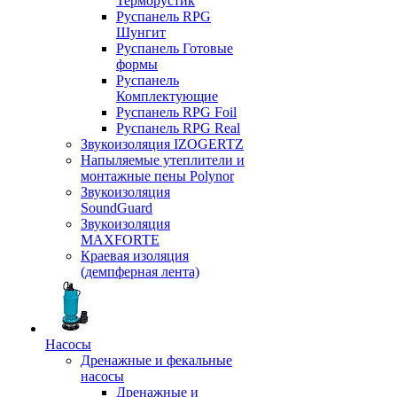
Терморустик
Руспанель RPG
Шунгит
Руспанель Готовые
формы
Руспанель
Комплектующие
Руспанель RPG Foil
Руспанель RPG Real
Звукоизоляция IZOGERTZ
Напыляемые утеплители и
монтажные пены Polynor
Звукоизоляция
SoundGuard
Звукоизоляция
MAXFORTE
Краевая изоляция
(демпферная лента)
Насосы
Дренажные и фекальные
насосы
Дренажные и