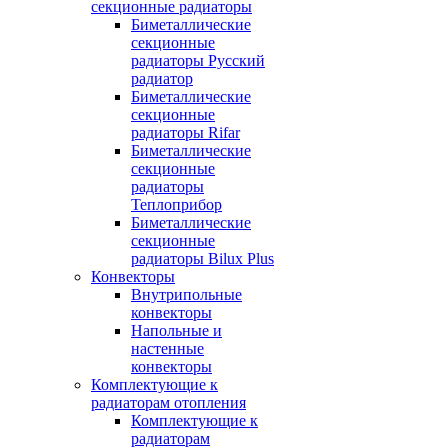
секционные радиаторы
Биметаллические
секционные
радиаторы Русский
радиатор
Биметаллические
секционные
радиаторы Rifar
Биметаллические
секционные
радиаторы
Теплоприбор
Биметаллические
секционные
радиаторы Bilux Plus
Конвекторы
Внутрипольные
конвекторы
Напольные и
настенные
конвекторы
Комплектующие к
радиаторам отопления
Комплектующие к
радиаторам