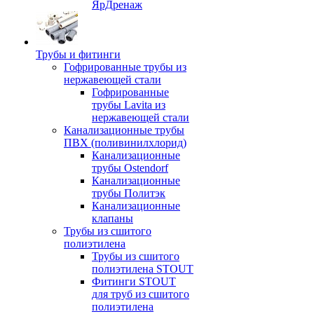
ЯрДренаж
Трубы и фитинги
Гофрированные трубы из
нержавеющей стали
Гофрированные
трубы Lavita из
нержавеющей стали
Канализационные трубы
ПВХ (поливинилхлорид)
Канализационные
трубы Ostendorf
Канализационные
трубы Политэк
Канализационные
клапаны
Трубы из сшитого
полиэтилена
Трубы из сшитого
полиэтилена STOUT
Фитинги STOUT
для труб из сшитого
полиэтилена