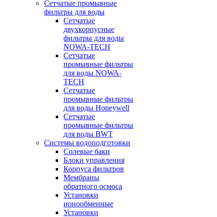
Сетчатые промывные
фильтры для воды
Сетчатые
двухкорпусные
фильтры для воды
NOWA-TECH
Сетчатые
промывные фильтры
для воды NOWA-
TECH
Сетчатые
промывные фильтры
для воды Honeywell
Сетчатые
промывные фильтры
для воды BWT
Системы водоподготовки
Солевые баки
Блоки управления
Корпуса фильтров
Мембраны
обратного осмоса
Установки
ионообменные
Установки