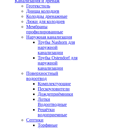
Канализация и дренаж
Геотекстиль
Днища колодцев
Колодцы дренажные
Люки для колодцев
Мембраны
профилированные
Наружная канализация
Трубы Nashorn для
наружной
канализации
Трубы Ostendorf для
наружной
канализации
Поверхностный
водоотвод
Комплектующие
Пескоуловители
Дождеприёмники
Лотки
Водоотводные
Решётки
водоприемные
Септики
Торфяные