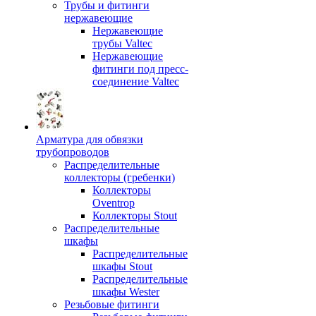
Трубы и фитинги
нержавеющие
Нержавеющие
трубы Valtec
Нержавеющие
фитинги под пресс-
соединение Valtec
Арматура для обвязки
трубопроводов
Распределительные
коллекторы (гребенки)
Коллекторы
Oventrop
Коллекторы Stout
Распределительные
шкафы
Распределительные
шкафы Stout
Распределительные
шкафы Wester
Резьбовые фитинги