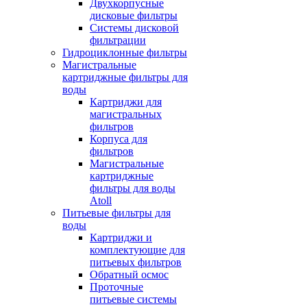
Двухкорпусные
дисковые фильтры
Системы дисковой
фильтрации
Гидроциклонные фильтры
Магистральные
картриджные фильтры для
воды
Картриджи для
магистральных
фильтров
Корпуса для
фильтров
Магистральные
картриджные
фильтры для воды
Atoll
Питьевые фильтры для
воды
Картриджи и
комплектующие для
питьевых фильтров
Обратный осмос
Проточные
питьевые системы