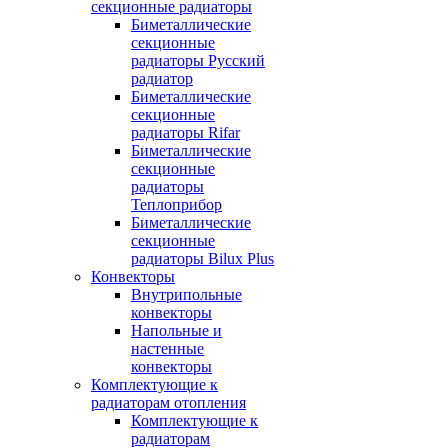
секционные радиаторы
Биметаллические
секционные
радиаторы Русский
радиатор
Биметаллические
секционные
радиаторы Rifar
Биметаллические
секционные
радиаторы
Теплоприбор
Биметаллические
секционные
радиаторы Bilux Plus
Конвекторы
Внутрипольные
конвекторы
Напольные и
настенные
конвекторы
Комплектующие к
радиаторам отопления
Комплектующие к
радиаторам