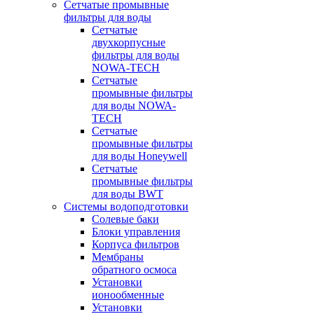
Сетчатые промывные
фильтры для воды
Сетчатые
двухкорпусные
фильтры для воды
NOWA-TECH
Сетчатые
промывные фильтры
для воды NOWA-
TECH
Сетчатые
промывные фильтры
для воды Honeywell
Сетчатые
промывные фильтры
для воды BWT
Системы водоподготовки
Солевые баки
Блоки управления
Корпуса фильтров
Мембраны
обратного осмоса
Установки
ионообменные
Установки