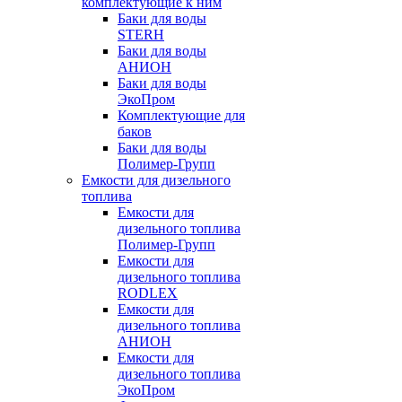
комплектующие к ним
Баки для воды
STERH
Баки для воды
АНИОН
Баки для воды
ЭкоПром
Комплектующие для
баков
Баки для воды
Полимер-Групп
Емкости для дизельного
топлива
Емкости для
дизельного топлива
Полимер-Групп
Емкости для
дизельного топлива
RODLEX
Емкости для
дизельного топлива
АНИОН
Емкости для
дизельного топлива
ЭкоПром