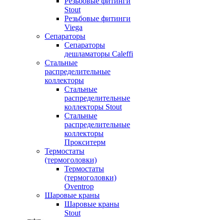
Резьбовые фитинги
Stout
Резьбовые фитинги
Viega
Сепараторы
Сепараторы
дешламаторы Caleffi
Стальные
распределительные
коллекторы
Стальные
распределительные
коллекторы Stout
Стальные
распределительные
коллекторы
Прокситерм
Термостаты
(термоголовки)
Термостаты
(термоголовки)
Oventrop
Шаровые краны
Шаровые краны
Stout