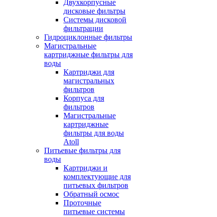
Двухкорпусные
дисковые фильтры
Системы дисковой
фильтрации
Гидроциклонные фильтры
Магистральные
картриджные фильтры для
воды
Картриджи для
магистральных
фильтров
Корпуса для
фильтров
Магистральные
картриджные
фильтры для воды
Atoll
Питьевые фильтры для
воды
Картриджи и
комплектующие для
питьевых фильтров
Обратный осмос
Проточные
питьевые системы