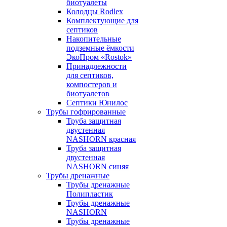
биотуалеты
Колодцы Rodlex
Комплектующие для
септиков
Накопительные
подземные ёмкости
ЭкоПром «Rostok»
Принадлежности
для септиков,
компостеров и
биотуалетов
Септики Юнилос
Трубы гофрированные
Труба защитная
двустенная
NASHORN красная
Труба защитная
двустенная
NASHORN синяя
Трубы дренажные
Трубы дренажные
Полипластик
Трубы дренажные
NASHORN
Трубы дренажные