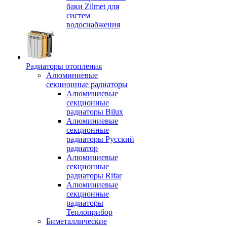
баки Zilmet для
систем
водоснабжения
Радиаторы отопления
Алюминиевые
секционные радиаторы
Алюминиевые
секционные
радиаторы Bilux
Алюминиевые
секционные
радиаторы Русский
радиатор
Алюминиевые
секционные
радиаторы Rifar
Алюминиевые
секционные
радиаторы
Теплоприбор
Биметаллические