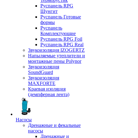
Терморустик
Руспанель RPG
Шунгит
Руспанель Готовые
формы
Руспанель
Комплектующие
Руспанель RPG Foil
Руспанель RPG Real
Звукоизоляция IZOGERTZ
Напыляемые утеплители и
монтажные пены Polynor
Звукоизоляция
SoundGuard
Звукоизоляция
MAXFORTE
Краевая изоляция
(демпферная лента)
Насосы
Дренажные и фекальные
насосы
Дренажные и