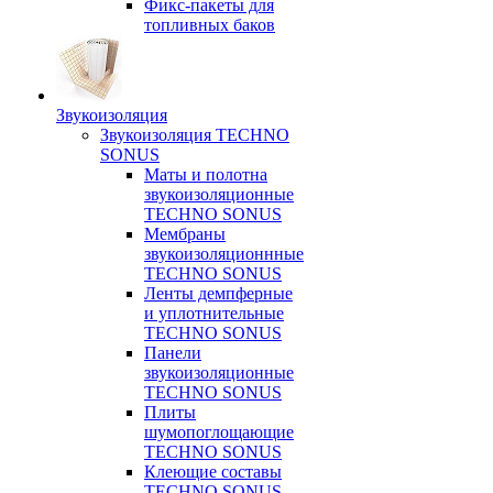
Фикс-пакеты для
топливных баков
Звукоизоляция
Звукоизоляция TECHNO
SONUS
Маты и полотна
звукоизоляционные
TECHNO SONUS
Мембраны
звукоизоляционнные
TECHNO SONUS
Ленты демпферные
и уплотнительные
TECHNO SONUS
Панели
звукоизоляционные
TECHNO SONUS
Плиты
шумопоглощающие
TECHNO SONUS
Клеющие составы
TECHNO SONUS