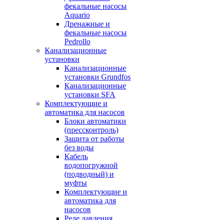
фекальные насосы
Aquario
Дренажные и
фекальные насосы
Pedrollo
Канализационные
установки
Канализационные
установки Grundfos
Канализационные
установки SFA
Комплектующие и
автоматика для насосов
Блоки автоматики
(прессконтроль)
Защита от работы
без воды
Кабель
водопогружной
(подводный) и
муфты
Комплектующие и
автоматика для
насосов
Реле давления