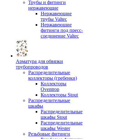
Трубы и фитинги
нержавеющие
Нержавеющие
трубы Valtec
Нержавеющие
фитинги под пресс-
соединение Valtec
Арматура для обвязки
трубопроводов
Распределительные
коллекторы (гребенки)
Коллекторы
Oventrop
Коллекторы Stout
Распределительные
шкафы
Распределительные
шкафы Stout
Распределительные
шкафы Wester
Резьбовые фитинги