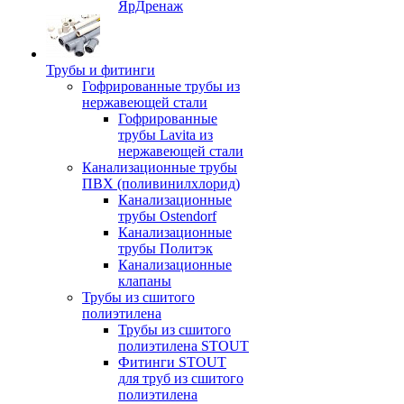
ЯрДренаж
Трубы и фитинги
Гофрированные трубы из
нержавеющей стали
Гофрированные
трубы Lavita из
нержавеющей стали
Канализационные трубы
ПВХ (поливинилхлорид)
Канализационные
трубы Ostendorf
Канализационные
трубы Политэк
Канализационные
клапаны
Трубы из сшитого
полиэтилена
Трубы из сшитого
полиэтилена STOUT
Фитинги STOUT
для труб из сшитого
полиэтилена