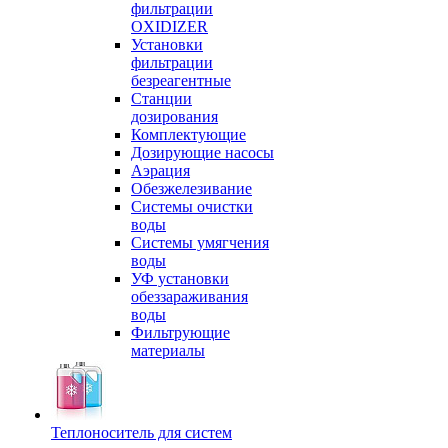
фильтрации
OXIDIZER
Установки
фильтрации
безреагентные
Станции
дозирования
Комплектующие
Дозирующие насосы
Аэрация
Обезжелезивание
Системы очистки
воды
Системы умягчения
воды
УФ установки
обеззараживания
воды
Фильтрующие
материалы
Теплоноситель для систем