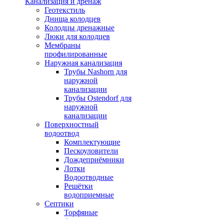
Канализация и дренаж
Геотекстиль
Днища колодцев
Колодцы дренажные
Люки для колодцев
Мембраны
профилированные
Наружная канализация
Трубы Nashorn для
наружной
канализации
Трубы Ostendorf для
наружной
канализации
Поверхностный
водоотвод
Комплектующие
Пескоуловители
Дождеприёмники
Лотки
Водоотводные
Решётки
водоприемные
Септики
Торфяные