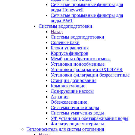
Сетчатые промывные фильтры для
воды Honeywell
Сетчатые промывные фильтры для
воды BWT
Системы водоподготовки
Назад
Системы водоподготовки
Солевые баки
Блоки управления
Корпуса фильтров
Мембраны обратного осмоса
Установки ионообменные
Установки фильтрации OXIDIZER
Установки фильтрации безреагентные
Станции дозирования
Комплектующие
Дозирующие насосы
Аэрация
Обезжелезивание
Системы очистки воды
Системы умягчения воды
УФ установки обеззараживания воды
Фильтрующие материалы
Теплоноситель для систем отопления
Назад