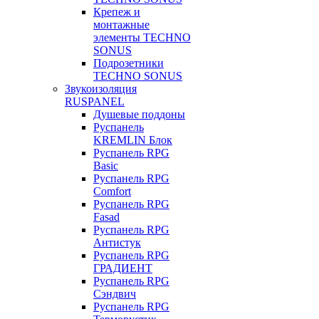
Крепеж и
монтажные
элементы TECHNO
SONUS
Подрозетники
TECHNO SONUS
Звукоизоляция
RUSPANEL
Душевые поддоны
Руспанель
KREMLIN Блок
Руспанель RPG
Basic
Руспанель RPG
Comfort
Руспанель RPG
Fasad
Руспанель RPG
Антистук
Руспанель RPG
ГРАДИЕНТ
Руспанель RPG
Сэндвич
Руспанель RPG