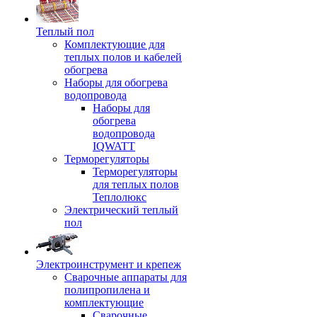
Теплый пол
Комплектующие для
теплых полов и кабелей
обогрева
Наборы для обогрева
водопровода
Наборы для
обогрева
водопровода
IQWATT
Терморегуляторы
Терморегуляторы
для теплых полов
Теплолюкс
Электрический теплый
пол
Электроинструмент и крепеж
Сварочные аппараты для
полипропилена и
комплектующие
Сварочные