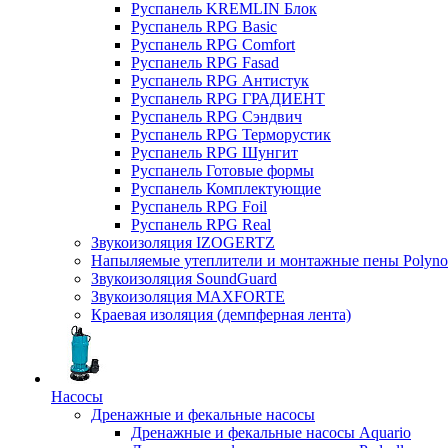
Руспанель KREMLIN Блок
Руспанель RPG Basic
Руспанель RPG Comfort
Руспанель RPG Fasad
Руспанель RPG Антистук
Руспанель RPG ГРАДИЕНТ
Руспанель RPG Сэндвич
Руспанель RPG Терморустик
Руспанель RPG Шунгит
Руспанель Готовые формы
Руспанель Комплектующие
Руспанель RPG Foil
Руспанель RPG Real
Звукоизоляция IZOGERTZ
Напыляемые утеплители и монтажные пены Polyno
Звукоизоляция SoundGuard
Звукоизоляция MAXFORTE
Краевая изоляция (демпферная лента)
Насосы
Дренажные и фекальные насосы
Дренажные и фекальные насосы Aquario