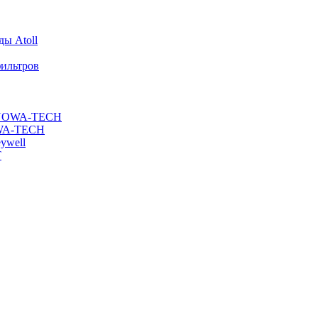
ы Atoll
ильтров
ы NOWA-TECH
OWA-TECH
ywell
T