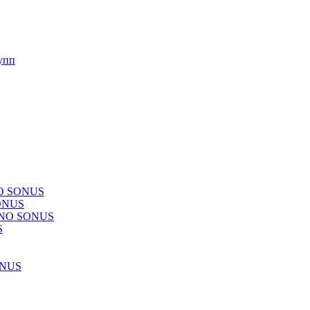
упп
NO SONUS
ONUS
CHNO SONUS
S
ONUS