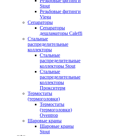
Резьбовые фитинги
Stout
Резьбовые фитинги
Viega
Сепараторы
Сепараторы
дешламаторы Caleffi
Стальные
распределительные
коллекторы
Стальные
распределительные
коллекторы Stout
Стальные
распределительные
коллекторы
Прокситерм
Термостаты
(термоголовки)
Термостаты
(термоголовки)
Oventrop
Шаровые краны
Шаровые краны
Stout