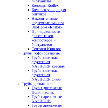
биотуалеты
Колодцы Rodlex
Комплектующие для
септиков
Накопительные
подземные ёмкости
ЭкоПром «Rostok»
Принадлежности
для септиков,
компостеров и
биотуалетов
Септики Юнилос
Трубы гофрированные
Труба защитная
двустенная
NASHORN красная
Труба защитная
двустенная
NASHORN синяя
Трубы дренажные
Трубы дренажные
Полипластик
Трубы дренажные
NASHORN
Трубы дренажные