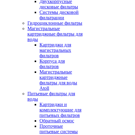
Двухкорпусные
дисковые фильтры
Системы дисковой
фильтрации
Гидроциклонные фильтры
Магистральные
картриджные фильтры для
воды
Картриджи для
магистральных
фильтров
Корпуса для
фильтров
Магистральные
картриджные
фильтры для воды
Atoll
Питьевые фильтры для
воды
Картриджи и
комплектующие для
питьевых фильтров
Обратный осмос
Проточные
питьевые системы