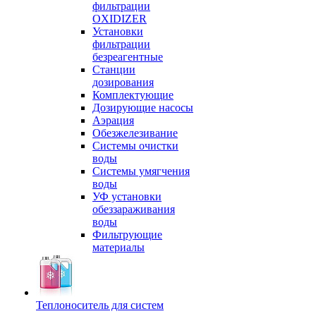
фильтрации
OXIDIZER
Установки
фильтрации
безреагентные
Станции
дозирования
Комплектующие
Дозирующие насосы
Аэрация
Обезжелезивание
Системы очистки
воды
Системы умягчения
воды
УФ установки
обеззараживания
воды
Фильтрующие
материалы
Теплоноситель для систем