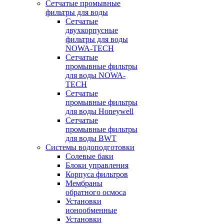
Сетчатые промывные
фильтры для воды
Сетчатые
двухкорпусные
фильтры для воды
NOWA-TECH
Сетчатые
промывные фильтры
для воды NOWA-
TECH
Сетчатые
промывные фильтры
для воды Honeywell
Сетчатые
промывные фильтры
для воды BWT
Системы водоподготовки
Солевые баки
Блоки управления
Корпуса фильтров
Мембраны
обратного осмоса
Установки
ионообменные
Установки