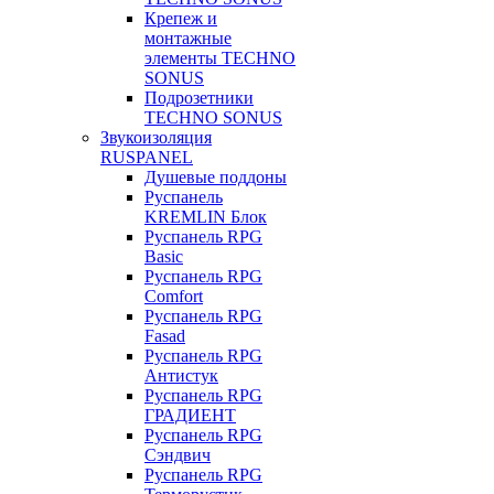
Крепеж и
монтажные
элементы TECHNO
SONUS
Подрозетники
TECHNO SONUS
Звукоизоляция
RUSPANEL
Душевые поддоны
Руспанель
KREMLIN Блок
Руспанель RPG
Basic
Руспанель RPG
Comfort
Руспанель RPG
Fasad
Руспанель RPG
Антистук
Руспанель RPG
ГРАДИЕНТ
Руспанель RPG
Сэндвич
Руспанель RPG