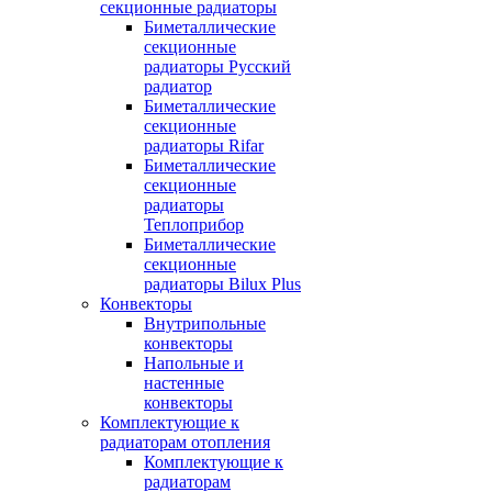
секционные радиаторы
Биметаллические
секционные
радиаторы Русский
радиатор
Биметаллические
секционные
радиаторы Rifar
Биметаллические
секционные
радиаторы
Теплоприбор
Биметаллические
секционные
радиаторы Bilux Plus
Конвекторы
Внутрипольные
конвекторы
Напольные и
настенные
конвекторы
Комплектующие к
радиаторам отопления
Комплектующие к
радиаторам