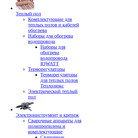
Теплый пол
Комплектующие для
теплых полов и кабелей
обогрева
Наборы для обогрева
водопровода
Наборы для
обогрева
водопровода
IQWATT
Терморегуляторы
Терморегуляторы
для теплых полов
Теплолюкс
Электрический теплый
пол
Электроинструмент и крепеж
Сварочные аппараты для
полипропилена и
комплектующие
Сварочные