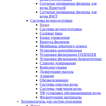
Сетчатые промывные фильтры для
воды Honeywell
Сетчатые промывные фильтры для
воды BWT
Системы водоподготовки
Назад
Системы водоподготовки
Солевые баки
Блоки управления
Корпуса фильтров
Мембраны обратного осмоса
Установки ионообменные
Установки фильтрации OXIDIZER
Установки фильтрации безреагентные
Станции дозирования
Комплектующие
Дозирующие насосы
Аэрация
Обезжелезивание
Системы очистки воды
Системы умягчения воды
УФ установки обеззараживания воды
Фильтрующие материалы
Теплоноситель для систем отопления
Назад