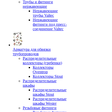
Трубы и фитинги
нержавеющие
Нержавеющие
трубы Valtec
Нержавеющие
фитинги под пресс-
соединение Valtec
Арматура для обвязки
трубопроводов
Распределительные
коллекторы (гребенки)
Коллекторы
Oventrop
Коллекторы Stout
Распределительные
шкафы
Распределительные
шкафы Stout
Распределительные
шкафы Wester
Резьбовые фитинги