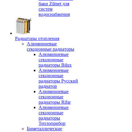
баки Zilmet для
систем
водоснабжения
Радиаторы отопления
Алюминиевые
секционные радиаторы
Алюминиевые
секционные
радиаторы Bilux
Алюминиевые
секционные
радиаторы Русский
радиатор
Алюминиевые
секционные
радиаторы Rifar
Алюминиевые
секционные
радиаторы
Теплоприбор
Биметаллические