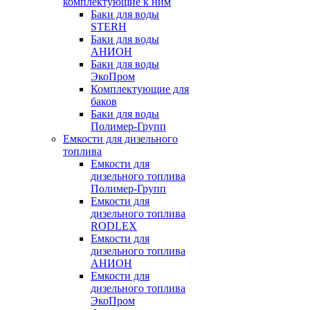
комплектующие к ним
Баки для воды
STERH
Баки для воды
АНИОН
Баки для воды
ЭкоПром
Комплектующие для
баков
Баки для воды
Полимер-Групп
Емкости для дизельного
топлива
Емкости для
дизельного топлива
Полимер-Групп
Емкости для
дизельного топлива
RODLEX
Емкости для
дизельного топлива
АНИОН
Емкости для
дизельного топлива
ЭкоПром