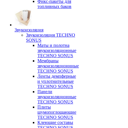
Фикс-пакеты для
топливных баков
Звукоизоляция
Звукоизоляция TECHNO
SONUS
Маты и полотна
звукоизоляционные
TECHNO SONUS
Мембраны
звукоизоляционнные
TECHNO SONUS
Ленты демпферные
и уплотнительные
TECHNO SONUS
Панели
звукоизоляционные
TECHNO SONUS
Плиты
шумопоглощающие
TECHNO SONUS
Клеющие составы
TECHNO SONUS