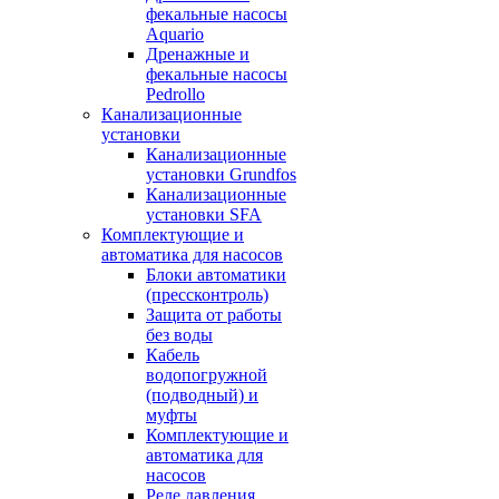
фекальные насосы
Aquario
Дренажные и
фекальные насосы
Pedrollo
Канализационные
установки
Канализационные
установки Grundfos
Канализационные
установки SFA
Комплектующие и
автоматика для насосов
Блоки автоматики
(прессконтроль)
Защита от работы
без воды
Кабель
водопогружной
(подводный) и
муфты
Комплектующие и
автоматика для
насосов
Реле давления