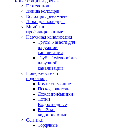
Канализация и дренаж
Геотекстиль
Днища колодцев
Колодцы дренажные
Люки для колодцев
Мембраны
профилированные
Наружная канализация
Трубы Nashorn для
наружной
канализации
Трубы Ostendorf для
наружной
канализации
Поверхностный
водоотвод
Комплектующие
Пескоуловители
Дождеприёмники
Лотки
Водоотводные
Решётки
водоприемные
Септики
Торфяные