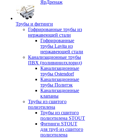
ЯрДренаж
Трубы и фитинги
Гофрированные трубы из
нержавеющей стали
Гофрированные
трубы Lavita из
нержавеющей стали
Канализационные трубы
ПВХ (поливинилхлорид)
Канализационные
трубы Ostendorf
Канализационные
трубы Политэк
Канализационные
клапаны
Трубы из сшитого
полиэтилена
Трубы из сшитого
полиэтилена STOUT
Фитинги STOUT
для труб из сшитого
полиэтилена