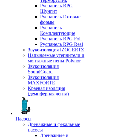
Терморустик
Руспанель RPG
Шунгит
Руспанель Готовые
формы
Руспанель
Комплектующие
Руспанель RPG Foil
Руспанель RPG Real
Звукоизоляция IZOGERTZ
Напыляемые утеплители и
монтажные пены Polynor
Звукоизоляция
SoundGuard
Звукоизоляция
MAXFORTE
Краевая изоляция
(демпферная лента)
Насосы
Дренажные и фекальные
насосы
Дренажные и