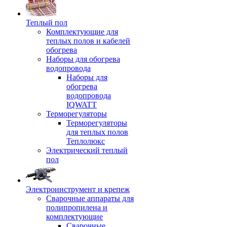
Теплый пол
Комплектующие для
теплых полов и кабелей
обогрева
Наборы для обогрева
водопровода
Наборы для
обогрева
водопровода
IQWATT
Терморегуляторы
Терморегуляторы
для теплых полов
Теплолюкс
Электрический теплый
пол
Электроинструмент и крепеж
Сварочные аппараты для
полипропилена и
комплектующие
Сварочные