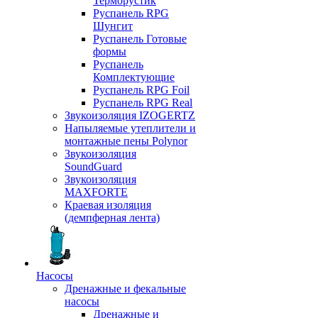
Терморустик
Руспанель RPG
Шунгит
Руспанель Готовые
формы
Руспанель
Комплектующие
Руспанель RPG Foil
Руспанель RPG Real
Звукоизоляция IZOGERTZ
Напыляемые утеплители и
монтажные пены Polynor
Звукоизоляция
SoundGuard
Звукоизоляция
MAXFORTE
Краевая изоляция
(демпферная лента)
Насосы
Дренажные и фекальные
насосы
Дренажные и