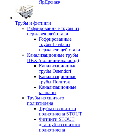
ЯрДренаж
Трубы и фитинги
Гофрированные трубы из
нержавеющей стали
Гофрированные
трубы Lavita из
нержавеющей стали
Канализационные трубы
ПВХ (поливинилхлорид)
Канализационные
трубы Ostendorf
Канализационные
трубы Политэк
Канализационные
клапаны
Трубы из сшитого
полиэтилена
Трубы из сшитого
полиэтилена STOUT
Фитинги STOUT
для труб из сшитого
полиэтилена