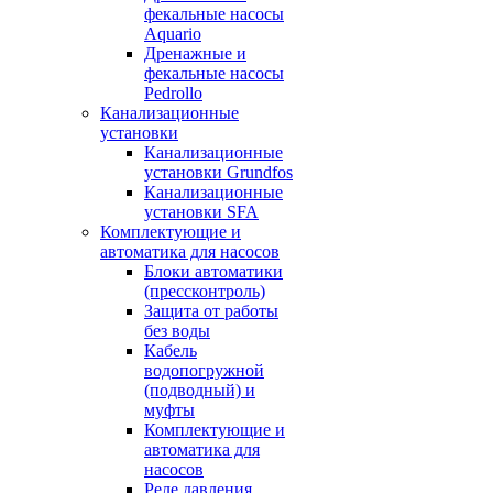
фекальные насосы
Aquario
Дренажные и
фекальные насосы
Pedrollo
Канализационные
установки
Канализационные
установки Grundfos
Канализационные
установки SFA
Комплектующие и
автоматика для насосов
Блоки автоматики
(прессконтроль)
Защита от работы
без воды
Кабель
водопогружной
(подводный) и
муфты
Комплектующие и
автоматика для
насосов
Реле давления