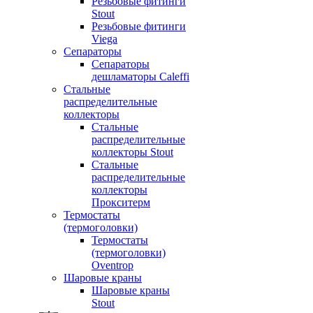
Резьбовые фитинги
Stout
Резьбовые фитинги
Viega
Сепараторы
Сепараторы
дешламаторы Caleffi
Стальные
распределительные
коллекторы
Стальные
распределительные
коллекторы Stout
Стальные
распределительные
коллекторы
Прокситерм
Термостаты
(термоголовки)
Термостаты
(термоголовки)
Oventrop
Шаровые краны
Шаровые краны
Stout