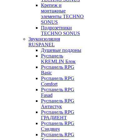
Крепеж и
монтажные
элементы TECHNO
SONUS
Подрозетники
TECHNO SONUS
Звукоизоляция
RUSPANEL
Душевые поддоны
Руспанель
KREMLIN Блок
Руспанель RPG
Basic
Руспанель RPG
Comfort
Руспанель RPG
Fasad
Руспанель RPG
Антистук
Руспанель RPG
ГРАДИЕНТ
Руспанель RPG
Сэндвич
Руспанель RPG