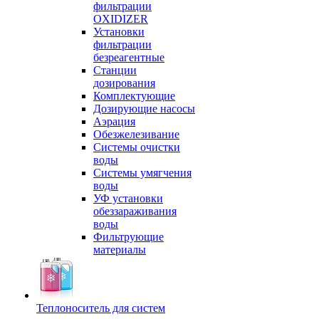
фильтрации
OXIDIZER
Установки
фильтрации
безреагентные
Станции
дозирования
Комплектующие
Дозирующие насосы
Аэрация
Обезжелезивание
Системы очистки
воды
Системы умягчения
воды
УФ установки
обеззараживания
воды
Фильтрующие
материалы
Теплоноситель для систем