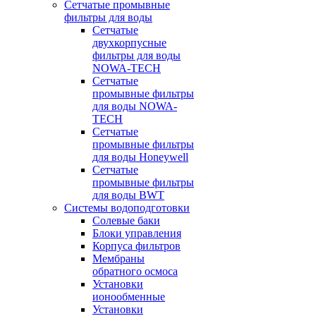
Сетчатые промывные
фильтры для воды
Сетчатые
двухкорпусные
фильтры для воды
NOWA-TECH
Сетчатые
промывные фильтры
для воды NOWA-
TECH
Сетчатые
промывные фильтры
для воды Honeywell
Сетчатые
промывные фильтры
для воды BWT
Системы водоподготовки
Солевые баки
Блоки управления
Корпуса фильтров
Мембраны
обратного осмоса
Установки
ионообменные
Установки