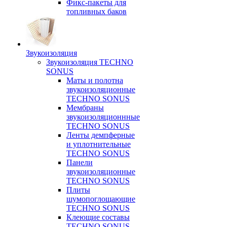
Фикс-пакеты для
топливных баков
Звукоизоляция
Звукоизоляция TECHNO
SONUS
Маты и полотна
звукоизоляционные
TECHNO SONUS
Мембраны
звукоизоляционнные
TECHNO SONUS
Ленты демпферные
и уплотнительные
TECHNO SONUS
Панели
звукоизоляционные
TECHNO SONUS
Плиты
шумопоглощающие
TECHNO SONUS
Клеющие составы
TECHNO SONUS