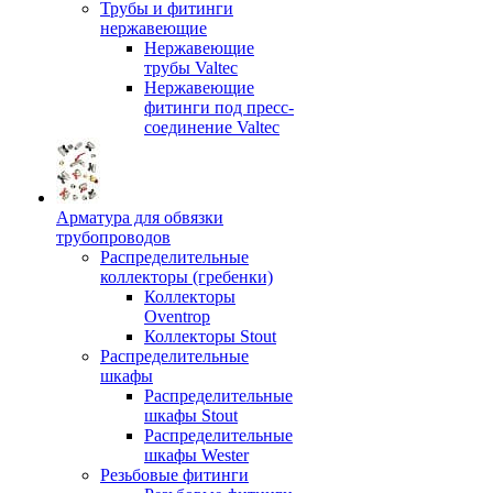
Трубы и фитинги
нержавеющие
Нержавеющие
трубы Valtec
Нержавеющие
фитинги под пресс-
соединение Valtec
Арматура для обвязки
трубопроводов
Распределительные
коллекторы (гребенки)
Коллекторы
Oventrop
Коллекторы Stout
Распределительные
шкафы
Распределительные
шкафы Stout
Распределительные
шкафы Wester
Резьбовые фитинги