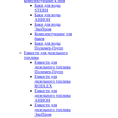
комплектующие к ним
Баки для воды
STERH
Баки для воды
АНИОН
Баки для воды
ЭкоПром
Комплектующие для
баков
Баки для воды
Полимер-Групп
Емкости для дизельного
топлива
Емкости для
дизельного топлива
Полимер-Групп
Емкости для
дизельного топлива
RODLEX
Емкости для
дизельного топлива
АНИОН
Емкости для
дизельного топлива
ЭкоПром