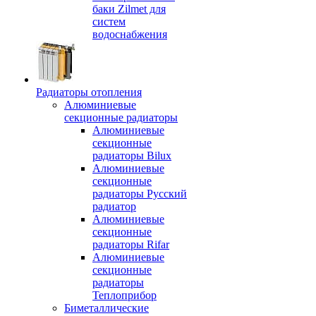
баки Zilmet для
систем
водоснабжения
Радиаторы отопления
Алюминиевые
секционные радиаторы
Алюминиевые
секционные
радиаторы Bilux
Алюминиевые
секционные
радиаторы Русский
радиатор
Алюминиевые
секционные
радиаторы Rifar
Алюминиевые
секционные
радиаторы
Теплоприбор
Биметаллические