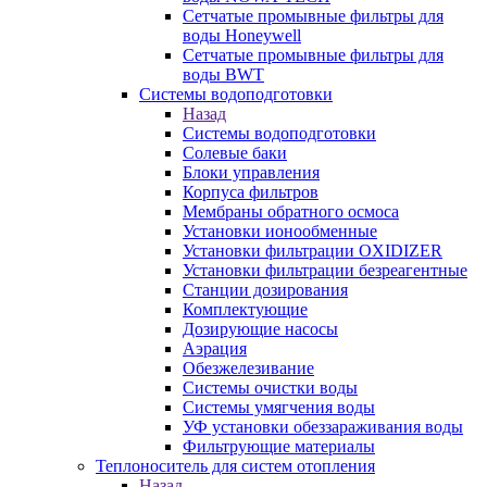
Сетчатые промывные фильтры для
воды Honeywell
Сетчатые промывные фильтры для
воды BWT
Системы водоподготовки
Назад
Системы водоподготовки
Солевые баки
Блоки управления
Корпуса фильтров
Мембраны обратного осмоса
Установки ионообменные
Установки фильтрации OXIDIZER
Установки фильтрации безреагентные
Станции дозирования
Комплектующие
Дозирующие насосы
Аэрация
Обезжелезивание
Системы очистки воды
Системы умягчения воды
УФ установки обеззараживания воды
Фильтрующие материалы
Теплоноситель для систем отопления
Назад