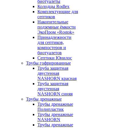
биотуалеты
Колодцы Rodlex
Комплектующие для
септиков
Накопительные
подземные ёмкости
ЭкоПром «Rostok»
Принадлежности
для септиков,
компостеров и
биотуалетов
Септики Юнилос
Трубы гофрированные
Труба защитная
двустенная
NASHORN красная
Труба защитная
двустенная
NASHORN синяя
Трубы дренажные
Трубы дренажные
Полипластик
Трубы дренажные
NASHORN
Трубы дренажные