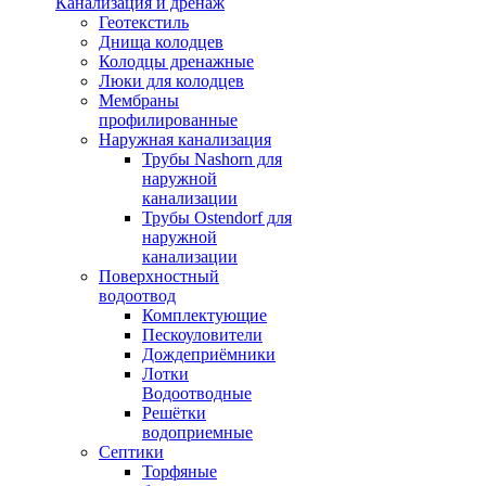
Канализация и дренаж
Геотекстиль
Днища колодцев
Колодцы дренажные
Люки для колодцев
Мембраны
профилированные
Наружная канализация
Трубы Nashorn для
наружной
канализации
Трубы Ostendorf для
наружной
канализации
Поверхностный
водоотвод
Комплектующие
Пескоуловители
Дождеприёмники
Лотки
Водоотводные
Решётки
водоприемные
Септики
Торфяные