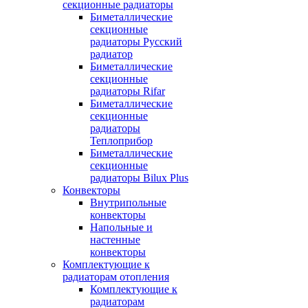
секционные радиаторы
Биметаллические
секционные
радиаторы Русский
радиатор
Биметаллические
секционные
радиаторы Rifar
Биметаллические
секционные
радиаторы
Теплоприбор
Биметаллические
секционные
радиаторы Bilux Plus
Конвекторы
Внутрипольные
конвекторы
Напольные и
настенные
конвекторы
Комплектующие к
радиаторам отопления
Комплектующие к
радиаторам