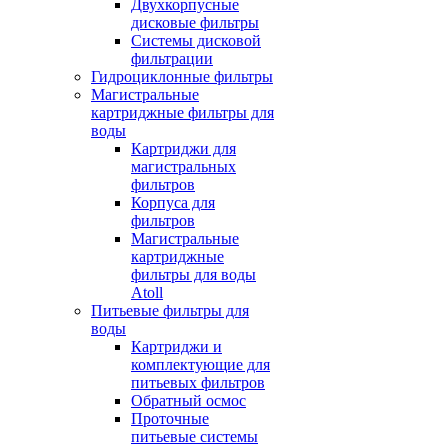
Двухкорпусные
дисковые фильтры
Системы дисковой
фильтрации
Гидроциклонные фильтры
Магистральные
картриджные фильтры для
воды
Картриджи для
магистральных
фильтров
Корпуса для
фильтров
Магистральные
картриджные
фильтры для воды
Atoll
Питьевые фильтры для
воды
Картриджи и
комплектующие для
питьевых фильтров
Обратный осмос
Проточные
питьевые системы