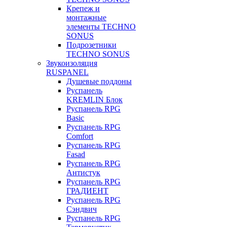
Крепеж и
монтажные
элементы TECHNO
SONUS
Подрозетники
TECHNO SONUS
Звукоизоляция
RUSPANEL
Душевые поддоны
Руспанель
KREMLIN Блок
Руспанель RPG
Basic
Руспанель RPG
Comfort
Руспанель RPG
Fasad
Руспанель RPG
Антистук
Руспанель RPG
ГРАДИЕНТ
Руспанель RPG
Сэндвич
Руспанель RPG