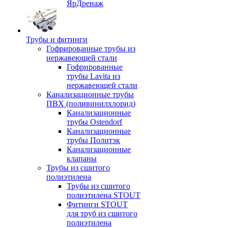
ЯрДренаж
Трубы и фитинги
Гофрированные трубы из
нержавеющей стали
Гофрированные
трубы Lavita из
нержавеющей стали
Канализационные трубы
ПВХ (поливинилхлорид)
Канализационные
трубы Ostendorf
Канализационные
трубы Политэк
Канализационные
клапаны
Трубы из сшитого
полиэтилена
Трубы из сшитого
полиэтилена STOUT
Фитинги STOUT
для труб из сшитого
полиэтилена