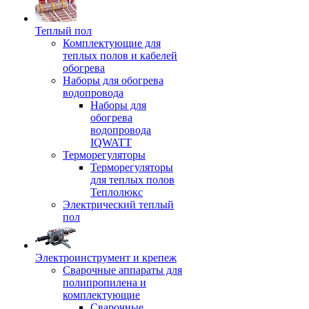
Теплый пол
Комплектующие для
теплых полов и кабелей
обогрева
Наборы для обогрева
водопровода
Наборы для
обогрева
водопровода
IQWATT
Терморегуляторы
Терморегуляторы
для теплых полов
Теплолюкс
Электрический теплый
пол
Электроинструмент и крепеж
Сварочные аппараты для
полипропилена и
комплектующие
Сварочные