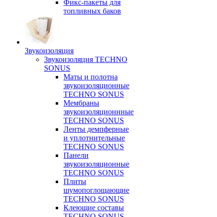
Фикс-пакеты для
топливных баков
Звукоизоляция
Звукоизоляция TECHNO
SONUS
Маты и полотна
звукоизоляционные
TECHNO SONUS
Мембраны
звукоизоляционнные
TECHNO SONUS
Ленты демпферные
и уплотнительные
TECHNO SONUS
Панели
звукоизоляционные
TECHNO SONUS
Плиты
шумопоглощающие
TECHNO SONUS
Клеющие составы
TECHNO SONUS