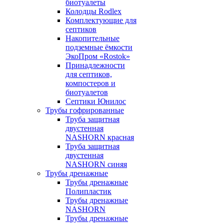
биотуалеты
Колодцы Rodlex
Комплектующие для
септиков
Накопительные
подземные ёмкости
ЭкоПром «Rostok»
Принадлежности
для септиков,
компостеров и
биотуалетов
Септики Юнилос
Трубы гофрированные
Труба защитная
двустенная
NASHORN красная
Труба защитная
двустенная
NASHORN синяя
Трубы дренажные
Трубы дренажные
Полипластик
Трубы дренажные
NASHORN
Трубы дренажные