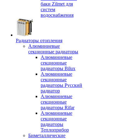
баки Zilmet для
систем
водоснабжения
Радиаторы отопления
Алюминиевые
секционные радиаторы
Алюминиевые
секционные
радиаторы Bilux
Алюминиевые
секционные
радиаторы Русский
радиатор
Алюминиевые
секционные
радиаторы Rifar
Алюминиевые
секционные
радиаторы
Теплоприбор
Биметаллические