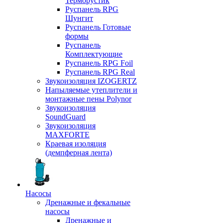
Терморустик
Руспанель RPG
Шунгит
Руспанель Готовые
формы
Руспанель
Комплектующие
Руспанель RPG Foil
Руспанель RPG Real
Звукоизоляция IZOGERTZ
Напыляемые утеплители и
монтажные пены Polynor
Звукоизоляция
SoundGuard
Звукоизоляция
MAXFORTE
Краевая изоляция
(демпферная лента)
Насосы
Дренажные и фекальные
насосы
Дренажные и