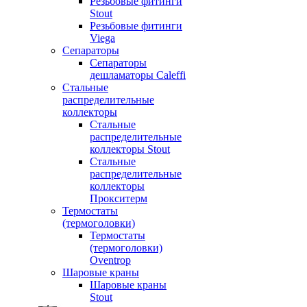
Резьбовые фитинги
Stout
Резьбовые фитинги
Viega
Сепараторы
Сепараторы
дешламаторы Caleffi
Стальные
распределительные
коллекторы
Стальные
распределительные
коллекторы Stout
Стальные
распределительные
коллекторы
Прокситерм
Термостаты
(термоголовки)
Термостаты
(термоголовки)
Oventrop
Шаровые краны
Шаровые краны
Stout