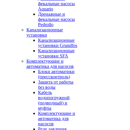
фекальные насосы
Aquario
Дренажные и
фекальные насосы
Pedrollo
Канализационные
установки
Канализационные
установки Grundfos
Канализационные
установки SFA
Комплектующие и
автоматика для насосов
Блоки автоматики
(прессконтроль)
Защита от работы
без воды
Кабель
водопогружной
(подводный) и
муфты
Комплектующие и
автоматика для
насосов
Реле давления