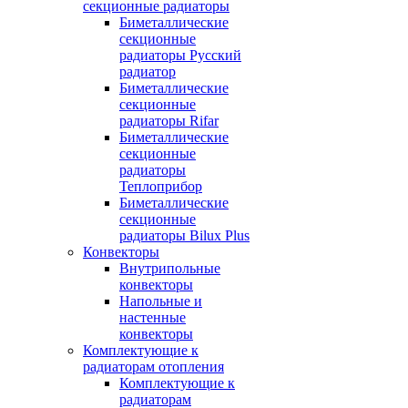
секционные радиаторы
Биметаллические
секционные
радиаторы Русский
радиатор
Биметаллические
секционные
радиаторы Rifar
Биметаллические
секционные
радиаторы
Теплоприбор
Биметаллические
секционные
радиаторы Bilux Plus
Конвекторы
Внутрипольные
конвекторы
Напольные и
настенные
конвекторы
Комплектующие к
радиаторам отопления
Комплектующие к
радиаторам