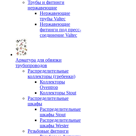
Трубы и фитинги
нержавеющие
Нержавеющие
трубы Valtec
Нержавеющие
фитинги под пресс-
соединение Valtec
Арматура для обвязки
трубопроводов
Распределительные
коллекторы (гребенки)
Коллекторы
Oventrop
Коллекторы Stout
Распределительные
шкафы
Распределительные
шкафы Stout
Распределительные
шкафы Wester
Резьбовые фитинги