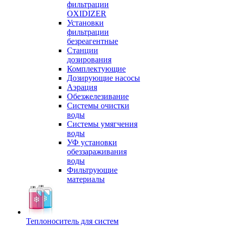
фильтрации
OXIDIZER
Установки
фильтрации
безреагентные
Станции
дозирования
Комплектующие
Дозирующие насосы
Аэрация
Обезжелезивание
Системы очистки
воды
Системы умягчения
воды
УФ установки
обеззараживания
воды
Фильтрующие
материалы
Теплоноситель для систем