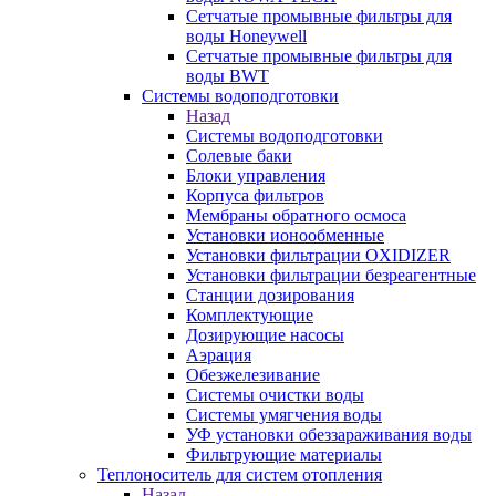
Сетчатые промывные фильтры для
воды Honeywell
Сетчатые промывные фильтры для
воды BWT
Системы водоподготовки
Назад
Системы водоподготовки
Солевые баки
Блоки управления
Корпуса фильтров
Мембраны обратного осмоса
Установки ионообменные
Установки фильтрации OXIDIZER
Установки фильтрации безреагентные
Станции дозирования
Комплектующие
Дозирующие насосы
Аэрация
Обезжелезивание
Системы очистки воды
Системы умягчения воды
УФ установки обеззараживания воды
Фильтрующие материалы
Теплоноситель для систем отопления
Назад