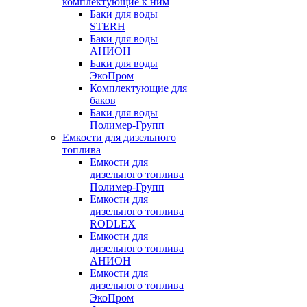
комплектующие к ним
Баки для воды
STERH
Баки для воды
АНИОН
Баки для воды
ЭкоПром
Комплектующие для
баков
Баки для воды
Полимер-Групп
Емкости для дизельного
топлива
Емкости для
дизельного топлива
Полимер-Групп
Емкости для
дизельного топлива
RODLEX
Емкости для
дизельного топлива
АНИОН
Емкости для
дизельного топлива
ЭкоПром