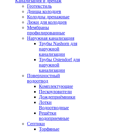
Канализация и дренаж
Геотекстиль
Днища колодцев
Колодцы дренажные
Люки для колодцев
Мембраны
профилированные
Наружная канализация
Трубы Nashorn для
наружной
канализации
Трубы Ostendorf для
наружной
канализации
Поверхностный
водоотвод
Комплектующие
Пескоуловители
Дождеприёмники
Лотки
Водоотводные
Решётки
водоприемные
Септики
Торфяные