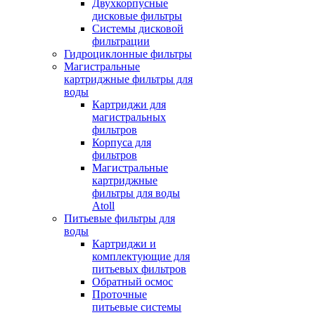
Двухкорпусные
дисковые фильтры
Системы дисковой
фильтрации
Гидроциклонные фильтры
Магистральные
картриджные фильтры для
воды
Картриджи для
магистральных
фильтров
Корпуса для
фильтров
Магистральные
картриджные
фильтры для воды
Atoll
Питьевые фильтры для
воды
Картриджи и
комплектующие для
питьевых фильтров
Обратный осмос
Проточные
питьевые системы