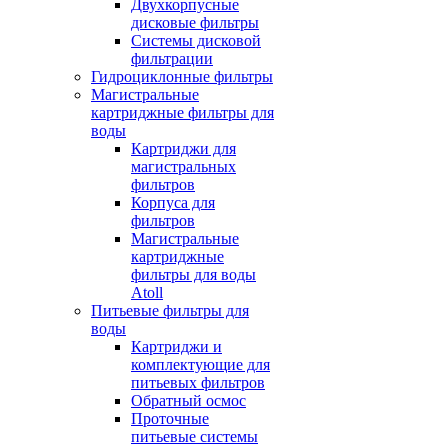
Двухкорпусные
дисковые фильтры
Системы дисковой
фильтрации
Гидроциклонные фильтры
Магистральные
картриджные фильтры для
воды
Картриджи для
магистральных
фильтров
Корпуса для
фильтров
Магистральные
картриджные
фильтры для воды
Atoll
Питьевые фильтры для
воды
Картриджи и
комплектующие для
питьевых фильтров
Обратный осмос
Проточные
питьевые системы