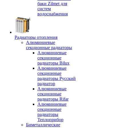
баки Zilmet для
систем
водоснабжения
Радиаторы отопления
Алюминиевые
секционные радиаторы
Алюминиевые
секционные
радиаторы Bilux
Алюминиевые
секционные
радиаторы Русский
радиатор
Алюминиевые
секционные
радиаторы Rifar
Алюминиевые
секционные
радиаторы
Теплоприбор
Биметаллические