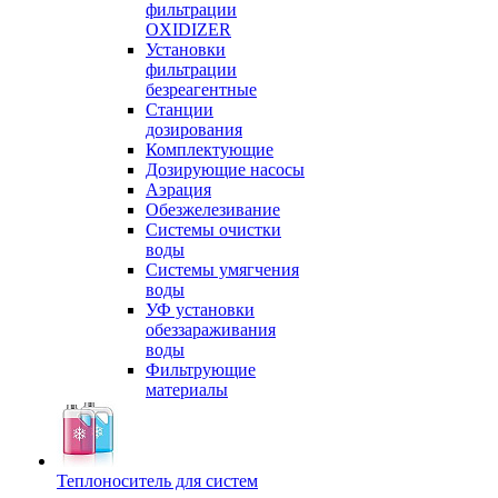
фильтрации
OXIDIZER
Установки
фильтрации
безреагентные
Станции
дозирования
Комплектующие
Дозирующие насосы
Аэрация
Обезжелезивание
Системы очистки
воды
Системы умягчения
воды
УФ установки
обеззараживания
воды
Фильтрующие
материалы
Теплоноситель для систем