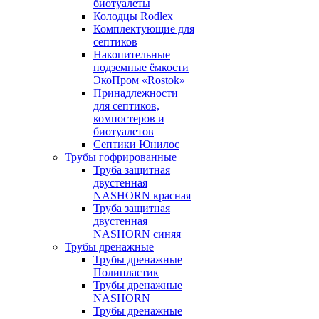
биотуалеты
Колодцы Rodlex
Комплектующие для
септиков
Накопительные
подземные ёмкости
ЭкоПром «Rostok»
Принадлежности
для септиков,
компостеров и
биотуалетов
Септики Юнилос
Трубы гофрированные
Труба защитная
двустенная
NASHORN красная
Труба защитная
двустенная
NASHORN синяя
Трубы дренажные
Трубы дренажные
Полипластик
Трубы дренажные
NASHORN
Трубы дренажные