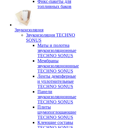
Фикс-пакеты для
топливных баков
Звукоизоляция
Звукоизоляция TECHNO
SONUS
Маты и полотна
звукоизоляционные
TECHNO SONUS
Мембраны
звукоизоляционнные
TECHNO SONUS
Ленты демпферные
и уплотнительные
TECHNO SONUS
Панели
звукоизоляционные
TECHNO SONUS
Плиты
шумопоглощающие
TECHNO SONUS
Клеющие составы
TECHNO SONUS