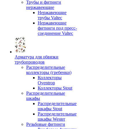
Трубы и фитинги
нержавеющие
Нержавеющие
трубы Valtec
Нержавеющие
фитинги под пресс-
соединение Valtec
Арматура для обвязки
трубопроводов
Распределительные
коллекторы (гребенки)
Коллекторы
Oventrop
Коллекторы Stout
Распределительные
шкафы
Распределительные
шкафы Stout
Распределительные
шкафы Wester
Резьбовые фитинги