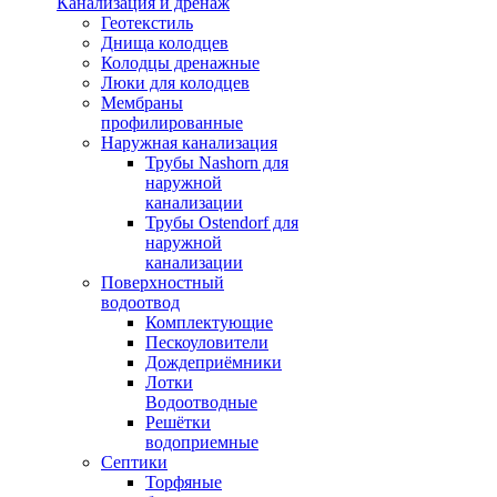
Канализация и дренаж
Геотекстиль
Днища колодцев
Колодцы дренажные
Люки для колодцев
Мембраны
профилированные
Наружная канализация
Трубы Nashorn для
наружной
канализации
Трубы Ostendorf для
наружной
канализации
Поверхностный
водоотвод
Комплектующие
Пескоуловители
Дождеприёмники
Лотки
Водоотводные
Решётки
водоприемные
Септики
Торфяные