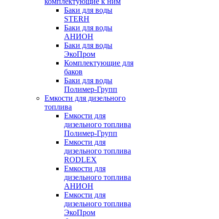
комплектующие к ним
Баки для воды
STERH
Баки для воды
АНИОН
Баки для воды
ЭкоПром
Комплектующие для
баков
Баки для воды
Полимер-Групп
Емкости для дизельного
топлива
Емкости для
дизельного топлива
Полимер-Групп
Емкости для
дизельного топлива
RODLEX
Емкости для
дизельного топлива
АНИОН
Емкости для
дизельного топлива
ЭкоПром