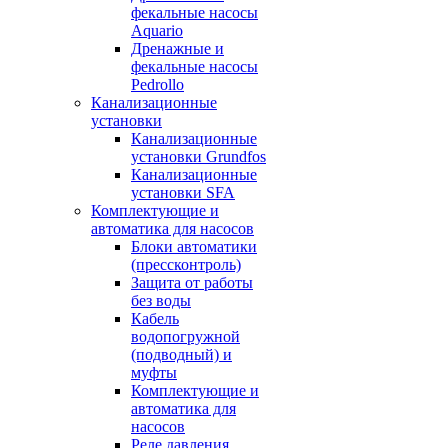
фекальные насосы
Aquario
Дренажные и
фекальные насосы
Pedrollo
Канализационные
установки
Канализационные
установки Grundfos
Канализационные
установки SFA
Комплектующие и
автоматика для насосов
Блоки автоматики
(прессконтроль)
Защита от работы
без воды
Кабель
водопогружной
(подводный) и
муфты
Комплектующие и
автоматика для
насосов
Реле давления