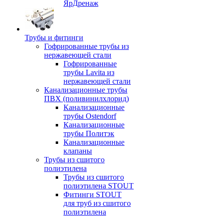
ЯрДренаж
Трубы и фитинги
Гофрированные трубы из
нержавеющей стали
Гофрированные
трубы Lavita из
нержавеющей стали
Канализационные трубы
ПВХ (поливинилхлорид)
Канализационные
трубы Ostendorf
Канализационные
трубы Политэк
Канализационные
клапаны
Трубы из сшитого
полиэтилена
Трубы из сшитого
полиэтилена STOUT
Фитинги STOUT
для труб из сшитого
полиэтилена