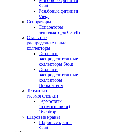
Резьбовые фитинги
Stout
Резьбовые фитинги
Viega
Сепараторы
Сепараторы
дешламаторы Caleffi
Стальные
распределительные
коллекторы
Стальные
распределительные
коллекторы Stout
Стальные
распределительные
коллекторы
Прокситерм
Термостаты
(термоголовки)
Термостаты
(термоголовки)
Oventrop
Шаровые краны
Шаровые краны
Stout