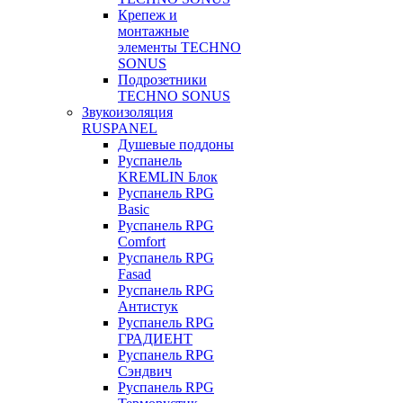
Крепеж и
монтажные
элементы TECHNO
SONUS
Подрозетники
TECHNO SONUS
Звукоизоляция
RUSPANEL
Душевые поддоны
Руспанель
KREMLIN Блок
Руспанель RPG
Basic
Руспанель RPG
Comfort
Руспанель RPG
Fasad
Руспанель RPG
Антистук
Руспанель RPG
ГРАДИЕНТ
Руспанель RPG
Сэндвич
Руспанель RPG