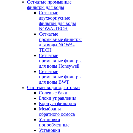
Сетчатые промывные
фильтры для воды
Сетчатые
двухкорпусные
фильтры для воды
NOWA-TECH
Сетчатые
промывные фильтры
для воды NOWA-
TECH
Сетчатые
промывные фильтры
для воды Honeywell
Сетчатые
промывные фильтры
для воды BWT
Системы водоподготовки
Солевые баки
Блоки управления
Корпуса фильтров
Мембраны
обратного осмоса
Установки
ионообменные
Установки