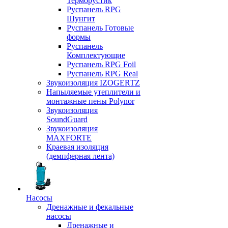
Терморустик
Руспанель RPG
Шунгит
Руспанель Готовые
формы
Руспанель
Комплектующие
Руспанель RPG Foil
Руспанель RPG Real
Звукоизоляция IZOGERTZ
Напыляемые утеплители и
монтажные пены Polynor
Звукоизоляция
SoundGuard
Звукоизоляция
MAXFORTE
Краевая изоляция
(демпферная лента)
Насосы
Дренажные и фекальные
насосы
Дренажные и