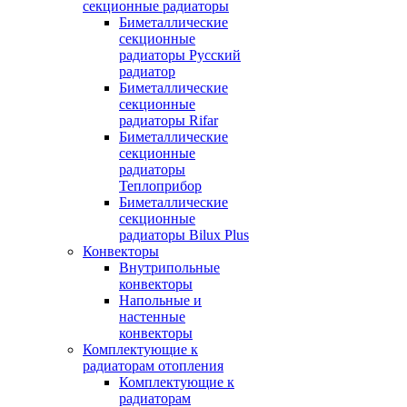
секционные радиаторы
Биметаллические
секционные
радиаторы Русский
радиатор
Биметаллические
секционные
радиаторы Rifar
Биметаллические
секционные
радиаторы
Теплоприбор
Биметаллические
секционные
радиаторы Bilux Plus
Конвекторы
Внутрипольные
конвекторы
Напольные и
настенные
конвекторы
Комплектующие к
радиаторам отопления
Комплектующие к
радиаторам