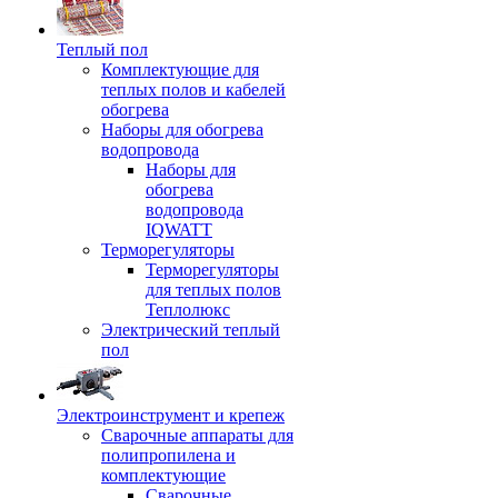
Теплый пол
Комплектующие для
теплых полов и кабелей
обогрева
Наборы для обогрева
водопровода
Наборы для
обогрева
водопровода
IQWATT
Терморегуляторы
Терморегуляторы
для теплых полов
Теплолюкс
Электрический теплый
пол
Электроинструмент и крепеж
Сварочные аппараты для
полипропилена и
комплектующие
Сварочные