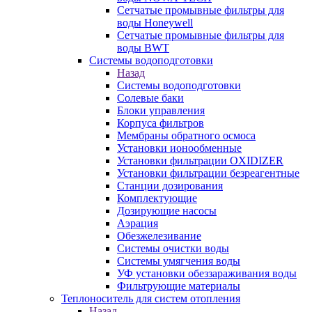
Сетчатые промывные фильтры для
воды Honeywell
Сетчатые промывные фильтры для
воды BWT
Системы водоподготовки
Назад
Системы водоподготовки
Солевые баки
Блоки управления
Корпуса фильтров
Мембраны обратного осмоса
Установки ионообменные
Установки фильтрации OXIDIZER
Установки фильтрации безреагентные
Станции дозирования
Комплектующие
Дозирующие насосы
Аэрация
Обезжелезивание
Системы очистки воды
Системы умягчения воды
УФ установки обеззараживания воды
Фильтрующие материалы
Теплоноситель для систем отопления
Назад