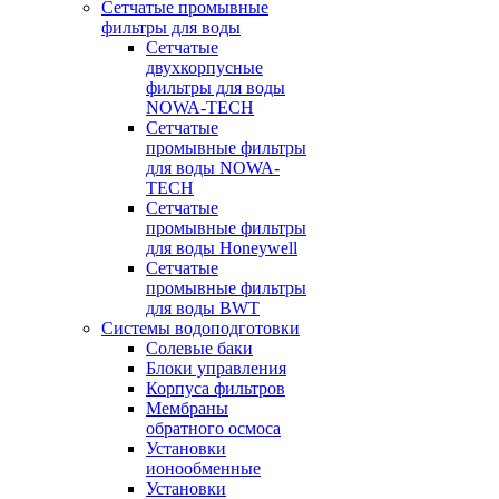
Сетчатые промывные
фильтры для воды
Сетчатые
двухкорпусные
фильтры для воды
NOWA-TECH
Сетчатые
промывные фильтры
для воды NOWA-
TECH
Сетчатые
промывные фильтры
для воды Honeywell
Сетчатые
промывные фильтры
для воды BWT
Системы водоподготовки
Солевые баки
Блоки управления
Корпуса фильтров
Мембраны
обратного осмоса
Установки
ионообменные
Установки