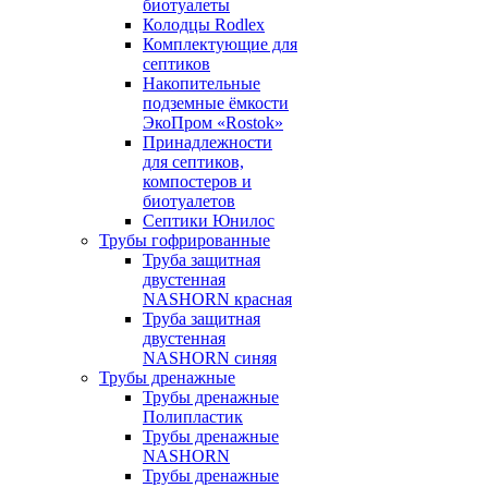
биотуалеты
Колодцы Rodlex
Комплектующие для
септиков
Накопительные
подземные ёмкости
ЭкоПром «Rostok»
Принадлежности
для септиков,
компостеров и
биотуалетов
Септики Юнилос
Трубы гофрированные
Труба защитная
двустенная
NASHORN красная
Труба защитная
двустенная
NASHORN синяя
Трубы дренажные
Трубы дренажные
Полипластик
Трубы дренажные
NASHORN
Трубы дренажные