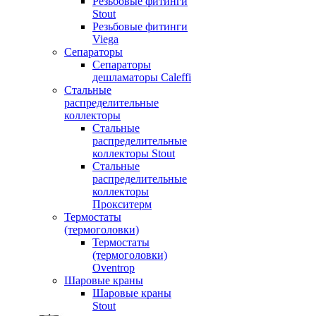
Резьбовые фитинги
Stout
Резьбовые фитинги
Viega
Сепараторы
Сепараторы
дешламаторы Caleffi
Стальные
распределительные
коллекторы
Стальные
распределительные
коллекторы Stout
Стальные
распределительные
коллекторы
Прокситерм
Термостаты
(термоголовки)
Термостаты
(термоголовки)
Oventrop
Шаровые краны
Шаровые краны
Stout