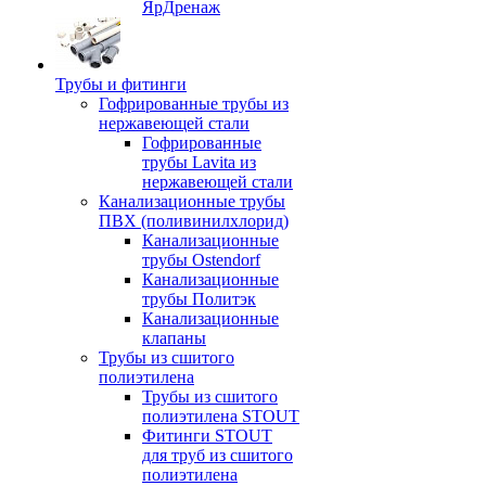
ЯрДренаж
Трубы и фитинги
Гофрированные трубы из
нержавеющей стали
Гофрированные
трубы Lavita из
нержавеющей стали
Канализационные трубы
ПВХ (поливинилхлорид)
Канализационные
трубы Ostendorf
Канализационные
трубы Политэк
Канализационные
клапаны
Трубы из сшитого
полиэтилена
Трубы из сшитого
полиэтилена STOUT
Фитинги STOUT
для труб из сшитого
полиэтилена