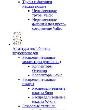
Трубы и фитинги
нержавеющие
Нержавеющие
трубы Valtec
Нержавеющие
фитинги под пресс-
соединение Valtec
Арматура для обвязки
трубопроводов
Распределительные
коллекторы (гребенки)
Коллекторы
Oventrop
Коллекторы Stout
Распределительные
шкафы
Распределительные
шкафы Stout
Распределительные
шкафы Wester
Резьбовые фитинги