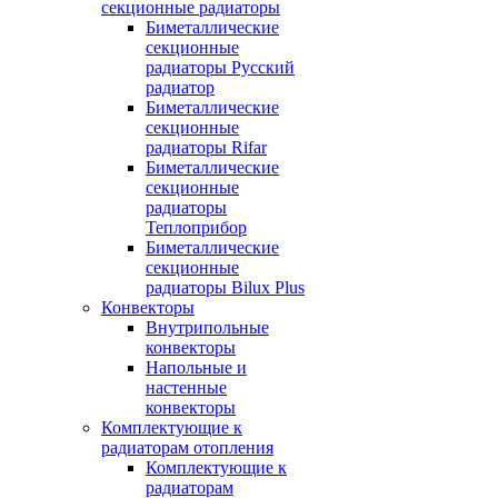
секционные радиаторы
Биметаллические
секционные
радиаторы Русский
радиатор
Биметаллические
секционные
радиаторы Rifar
Биметаллические
секционные
радиаторы
Теплоприбор
Биметаллические
секционные
радиаторы Bilux Plus
Конвекторы
Внутрипольные
конвекторы
Напольные и
настенные
конвекторы
Комплектующие к
радиаторам отопления
Комплектующие к
радиаторам