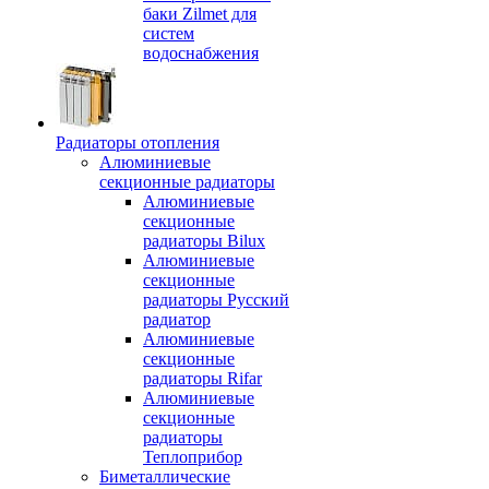
баки Zilmet для
систем
водоснабжения
Радиаторы отопления
Алюминиевые
секционные радиаторы
Алюминиевые
секционные
радиаторы Bilux
Алюминиевые
секционные
радиаторы Русский
радиатор
Алюминиевые
секционные
радиаторы Rifar
Алюминиевые
секционные
радиаторы
Теплоприбор
Биметаллические