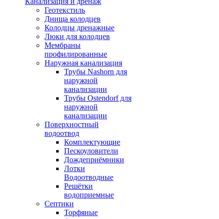
Канализация и дренаж
Геотекстиль
Днища колодцев
Колодцы дренажные
Люки для колодцев
Мембраны
профилированные
Наружная канализация
Трубы Nashorn для
наружной
канализации
Трубы Ostendorf для
наружной
канализации
Поверхностный
водоотвод
Комплектующие
Пескоуловители
Дождеприёмники
Лотки
Водоотводные
Решётки
водоприемные
Септики
Торфяные