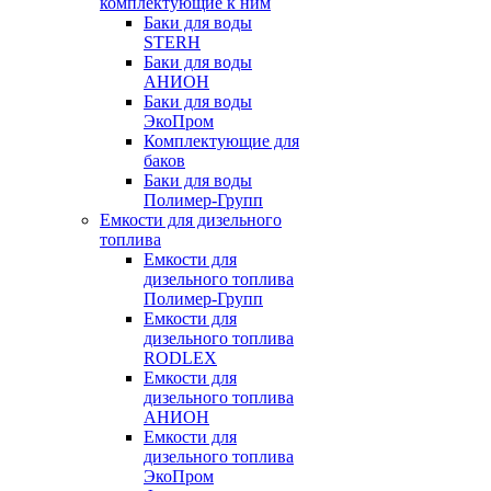
комплектующие к ним
Баки для воды
STERH
Баки для воды
АНИОН
Баки для воды
ЭкоПром
Комплектующие для
баков
Баки для воды
Полимер-Групп
Емкости для дизельного
топлива
Емкости для
дизельного топлива
Полимер-Групп
Емкости для
дизельного топлива
RODLEX
Емкости для
дизельного топлива
АНИОН
Емкости для
дизельного топлива
ЭкоПром