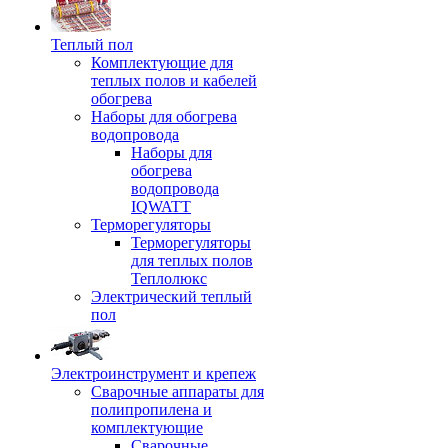
Теплый пол
Комплектующие для
теплых полов и кабелей
обогрева
Наборы для обогрева
водопровода
Наборы для
обогрева
водопровода
IQWATT
Терморегуляторы
Терморегуляторы
для теплых полов
Теплолюкс
Электрический теплый
пол
Электроинструмент и крепеж
Сварочные аппараты для
полипропилена и
комплектующие
Сварочные