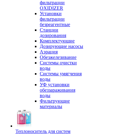
фильтрации
OXIDIZER
Установки
фильтрации
безреагентные
Станции
дозирования
Комплектующие
Дозирующие насосы
Аэрация
Обезжелезивание
Системы очистки
воды
Системы умягчения
воды
УФ установки
обеззараживания
воды
Фильтрующие
материалы
Теплоноситель для систем