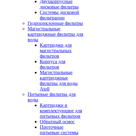
Двухкорпусные
дисковые фильтры
Системы дисковой
фильтрации
Гидроциклонные фильтры
Магистральные
картриджные фильтры для
воды
Картриджи для
магистральных
фильтров
Корпуса для
фильтров
Магистральные
картриджные
фильтры для воды
Atoll
Питьевые фильтры для
воды
Картриджи и
комплектующие для
питьевых фильтров
Обратный осмос
Проточные
питьевые системы