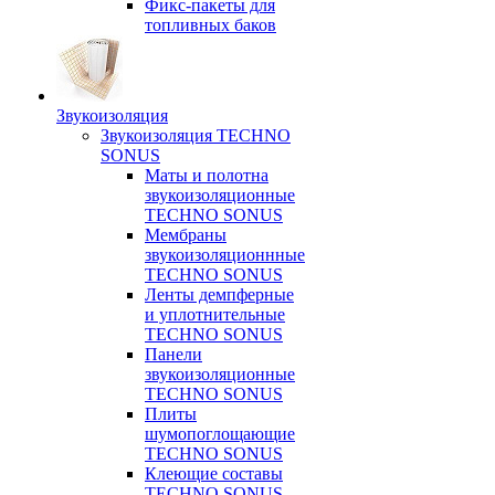
Фикс-пакеты для
топливных баков
Звукоизоляция
Звукоизоляция TECHNO
SONUS
Маты и полотна
звукоизоляционные
TECHNO SONUS
Мембраны
звукоизоляционнные
TECHNO SONUS
Ленты демпферные
и уплотнительные
TECHNO SONUS
Панели
звукоизоляционные
TECHNO SONUS
Плиты
шумопоглощающие
TECHNO SONUS
Клеющие составы
TECHNO SONUS