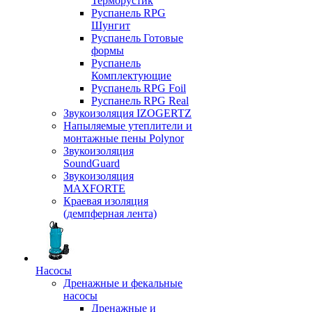
Терморустик
Руспанель RPG
Шунгит
Руспанель Готовые
формы
Руспанель
Комплектующие
Руспанель RPG Foil
Руспанель RPG Real
Звукоизоляция IZOGERTZ
Напыляемые утеплители и
монтажные пены Polynor
Звукоизоляция
SoundGuard
Звукоизоляция
MAXFORTE
Краевая изоляция
(демпферная лента)
Насосы
Дренажные и фекальные
насосы
Дренажные и