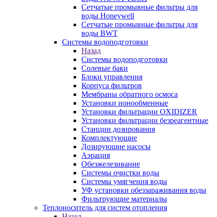
Сетчатые промывные фильтры для
воды Honeywell
Сетчатые промывные фильтры для
воды BWT
Системы водоподготовки
Назад
Системы водоподготовки
Солевые баки
Блоки управления
Корпуса фильтров
Мембраны обратного осмоса
Установки ионообменные
Установки фильтрации OXIDIZER
Установки фильтрации безреагентные
Станции дозирования
Комплектующие
Дозирующие насосы
Аэрация
Обезжелезивание
Системы очистки воды
Системы умягчения воды
УФ установки обеззараживания воды
Фильтрующие материалы
Теплоноситель для систем отопления
Назад