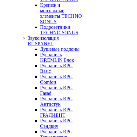
Крепеж и
монтажные
элементы TECHNO
SONUS
Подрозетники
TECHNO SONUS
Звукоизоляция
RUSPANEL
Душевые поддоны
Руспанель
KREMLIN Блок
Руспанель RPG
Basic
Руспанель RPG
Comfort
Руспанель RPG
Fasad
Руспанель RPG
Антистук
Руспанель RPG
ГРАДИЕНТ
Руспанель RPG
Сэндвич
Руспанель RPG