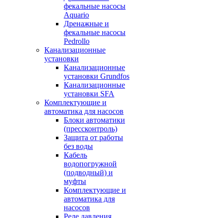
фекальные насосы
Aquario
Дренажные и
фекальные насосы
Pedrollo
Канализационные
установки
Канализационные
установки Grundfos
Канализационные
установки SFA
Комплектующие и
автоматика для насосов
Блоки автоматики
(прессконтроль)
Защита от работы
без воды
Кабель
водопогружной
(подводный) и
муфты
Комплектующие и
автоматика для
насосов
Реле давления