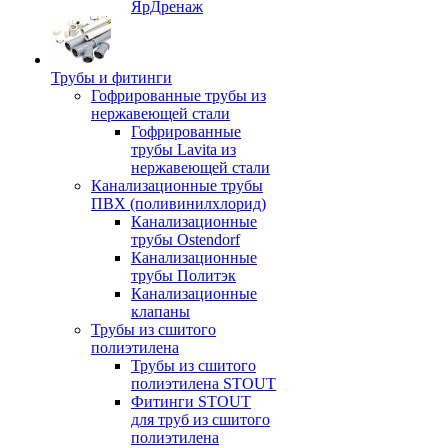
ЯрДренаж
Трубы и фитинги
Гофрированные трубы из
нержавеющей стали
Гофрированные
трубы Lavita из
нержавеющей стали
Канализационные трубы
ПВХ (поливинилхлорид)
Канализационные
трубы Ostendorf
Канализационные
трубы Политэк
Канализационные
клапаны
Трубы из сшитого
полиэтилена
Трубы из сшитого
полиэтилена STOUT
Фитинги STOUT
для труб из сшитого
полиэтилена