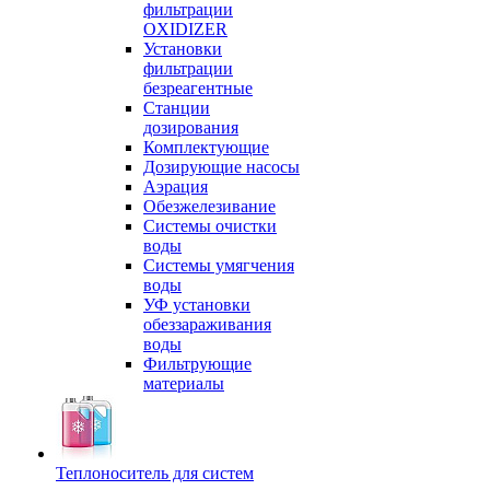
фильтрации
OXIDIZER
Установки
фильтрации
безреагентные
Станции
дозирования
Комплектующие
Дозирующие насосы
Аэрация
Обезжелезивание
Системы очистки
воды
Системы умягчения
воды
УФ установки
обеззараживания
воды
Фильтрующие
материалы
Теплоноситель для систем