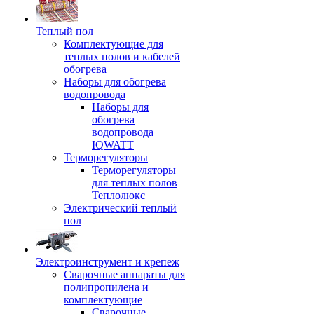
Теплый пол
Комплектующие для
теплых полов и кабелей
обогрева
Наборы для обогрева
водопровода
Наборы для
обогрева
водопровода
IQWATT
Терморегуляторы
Терморегуляторы
для теплых полов
Теплолюкс
Электрический теплый
пол
Электроинструмент и крепеж
Сварочные аппараты для
полипропилена и
комплектующие
Сварочные