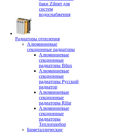
баки Zilmet для
систем
водоснабжения
Радиаторы отопления
Алюминиевые
секционные радиаторы
Алюминиевые
секционные
радиаторы Bilux
Алюминиевые
секционные
радиаторы Русский
радиатор
Алюминиевые
секционные
радиаторы Rifar
Алюминиевые
секционные
радиаторы
Теплоприбор
Биметаллические