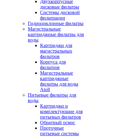
Двухкорпусные
дисковые фильтры
Системы дисковой
фильтрации
Гидроциклонные фильтры
Магистральные
картриджные фильтры для
воды
Картриджи для
магистральных
фильтров
Корпуса для
фильтров
Магистральные
картриджные
фильтры для воды
Atoll
Питьевые фильтры для
воды
Картриджи и
комплектующие для
питьевых фильтров
Обратный осмос
Проточные
питьевые системы