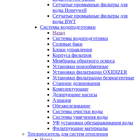
Сетчатые промывные фильтры для
воды Honeywell
Сетчатые промывные фильтры для
воды BWT
Системы водоподготовки
Назад
Системы водоподготовки
Солевые баки
Блоки управления
Корпуса фильтров
Мембраны обратного осмоса
Установки ионообменные
Установки фильтрации OXIDIZER
Установки фильтрации безреагентные
Станции дозирования
Комплектующие
Дозирующие насосы
Аэрация
Обезжелезивание
Системы очистки воды
Системы умягчения воды
УФ установки обеззараживания воды
Фильтрующие материалы
Теплоноситель для систем отопления
Назад