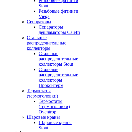
Резьбовые фитинги
Stout
Резьбовые фитинги
Viega
Сепараторы
Сепараторы
дешламаторы Caleffi
Стальные
распределительные
коллекторы
Стальные
распределительные
коллекторы Stout
Стальные
распределительные
коллекторы
Прокситерм
Термостаты
(термоголовки)
Термостаты
(термоголовки)
Oventrop
Шаровые краны
Шаровые краны
Stout