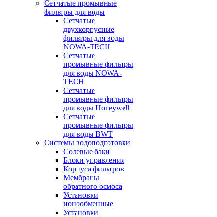
Сетчатые промывные
фильтры для воды
Сетчатые
двухкорпусные
фильтры для воды
NOWA-TECH
Сетчатые
промывные фильтры
для воды NOWA-
TECH
Сетчатые
промывные фильтры
для воды Honeywell
Сетчатые
промывные фильтры
для воды BWT
Системы водоподготовки
Солевые баки
Блоки управления
Корпуса фильтров
Мембраны
обратного осмоса
Установки
ионообменные
Установки