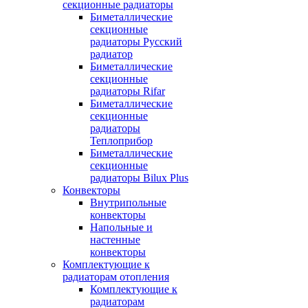
секционные радиаторы
Биметаллические
секционные
радиаторы Русский
радиатор
Биметаллические
секционные
радиаторы Rifar
Биметаллические
секционные
радиаторы
Теплоприбор
Биметаллические
секционные
радиаторы Bilux Plus
Конвекторы
Внутрипольные
конвекторы
Напольные и
настенные
конвекторы
Комплектующие к
радиаторам отопления
Комплектующие к
радиаторам