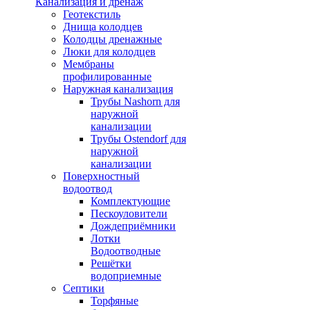
Канализация и дренаж
Геотекстиль
Днища колодцев
Колодцы дренажные
Люки для колодцев
Мембраны
профилированные
Наружная канализация
Трубы Nashorn для
наружной
канализации
Трубы Ostendorf для
наружной
канализации
Поверхностный
водоотвод
Комплектующие
Пескоуловители
Дождеприёмники
Лотки
Водоотводные
Решётки
водоприемные
Септики
Торфяные