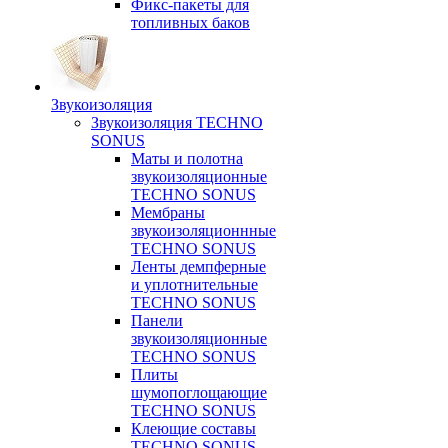
Фикс-пакеты для
топливных баков
Звукоизоляция
Звукоизоляция TECHNO
SONUS
Маты и полотна
звукоизоляционные
TECHNO SONUS
Мембраны
звукоизоляционнные
TECHNO SONUS
Ленты демпферные
и уплотнительные
TECHNO SONUS
Панели
звукоизоляционные
TECHNO SONUS
Плиты
шумопоглощающие
TECHNO SONUS
Клеющие составы
TECHNO SONUS