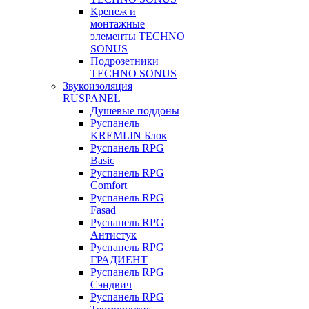
Крепеж и
монтажные
элементы TECHNO
SONUS
Подрозетники
TECHNO SONUS
Звукоизоляция
RUSPANEL
Душевые поддоны
Руспанель
KREMLIN Блок
Руспанель RPG
Basic
Руспанель RPG
Comfort
Руспанель RPG
Fasad
Руспанель RPG
Антистук
Руспанель RPG
ГРАДИЕНТ
Руспанель RPG
Сэндвич
Руспанель RPG