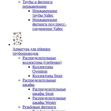
Трубы и фитинги
нержавеющие
Нержавеющие
трубы Valtec
Нержавеющие
фитинги под пресс-
соединение Valtec
Арматура для обвязки
трубопроводов
Распределительные
коллекторы (гребенки)
Коллекторы
Oventrop
Коллекторы Stout
Распределительные
шкафы
Распределительные
шкафы Stout
Распределительные
шкафы Wester
Резьбовые фитинги