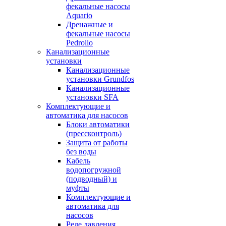
фекальные насосы
Aquario
Дренажные и
фекальные насосы
Pedrollo
Канализационные
установки
Канализационные
установки Grundfos
Канализационные
установки SFA
Комплектующие и
автоматика для насосов
Блоки автоматики
(прессконтроль)
Защита от работы
без воды
Кабель
водопогружной
(подводный) и
муфты
Комплектующие и
автоматика для
насосов
Реле давления