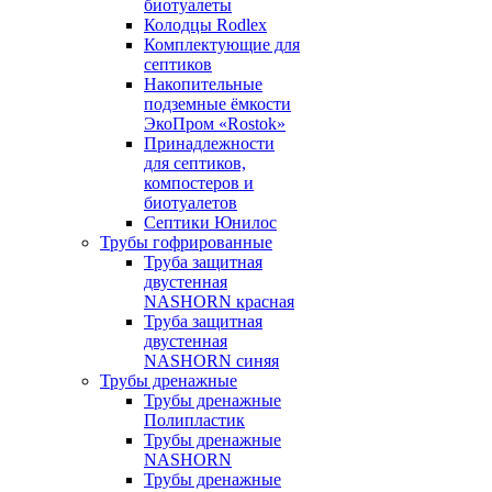
биотуалеты
Колодцы Rodlex
Комплектующие для
септиков
Накопительные
подземные ёмкости
ЭкоПром «Rostok»
Принадлежности
для септиков,
компостеров и
биотуалетов
Септики Юнилос
Трубы гофрированные
Труба защитная
двустенная
NASHORN красная
Труба защитная
двустенная
NASHORN синяя
Трубы дренажные
Трубы дренажные
Полипластик
Трубы дренажные
NASHORN
Трубы дренажные