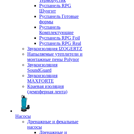
Терморустик
Руспанель RPG
Шунгит
Руспанель Готовые
формы
Руспанель
Комплектующие
Руспанель RPG Foil
Руспанель RPG Real
Звукоизоляция IZOGERTZ
Напыляемые утеплители и
монтажные пены Polynor
Звукоизоляция
SoundGuard
Звукоизоляция
MAXFORTE
Краевая изоляция
(демпферная лента)
Насосы
Дренажные и фекальные
насосы
Дренажные и