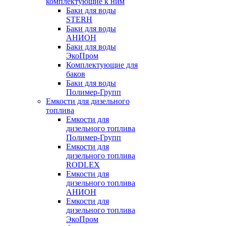
комплектующие к ним
Баки для воды
STERH
Баки для воды
АНИОН
Баки для воды
ЭкоПром
Комплектующие для
баков
Баки для воды
Полимер-Групп
Емкости для дизельного
топлива
Емкости для
дизельного топлива
Полимер-Групп
Емкости для
дизельного топлива
RODLEX
Емкости для
дизельного топлива
АНИОН
Емкости для
дизельного топлива
ЭкоПром