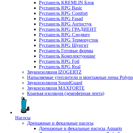
Руспанель KREMLIN Блок
Руспанель RPG Basic
Руспанель RPG Comfort
Руспанель RPG Fasad
Руспанель RPG Антистук
Руспанель RPG ГРАДИЕНТ
Руспанель RPG Сэндвич
Руспанель RPG Терморустик
Руспанель RPG Шунгит
Руспанель Готовые формы
Руспанель Комплектующие
Руспанель RPG Foil
Руспанель RPG Real
Звукоизоляция IZOGERTZ
Напыляемые утеплители и монтажные пены Polyno
Звукоизоляция SoundGuard
Звукоизоляция MAXFORTE
Краевая изоляция (демпферная лента)
Насосы
Дренажные и фекальные насосы
Дренажные и фекальные насосы Aquario