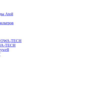
ы Atoll
ильтров
ы NOWA-TECH
OWA-TECH
ywell
T