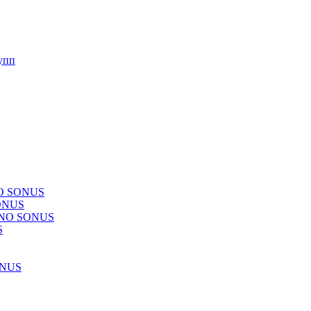
упп
NO SONUS
ONUS
CHNO SONUS
S
ONUS