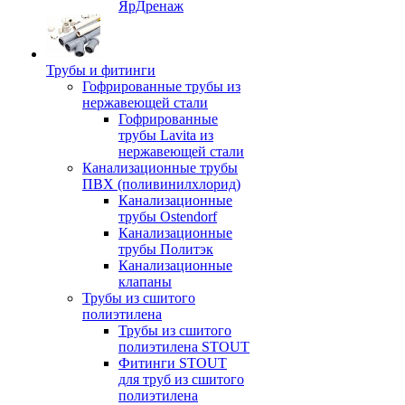
ЯрДренаж
Трубы и фитинги
Гофрированные трубы из
нержавеющей стали
Гофрированные
трубы Lavita из
нержавеющей стали
Канализационные трубы
ПВХ (поливинилхлорид)
Канализационные
трубы Ostendorf
Канализационные
трубы Политэк
Канализационные
клапаны
Трубы из сшитого
полиэтилена
Трубы из сшитого
полиэтилена STOUT
Фитинги STOUT
для труб из сшитого
полиэтилена