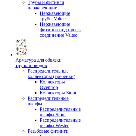
Трубы и фитинги
нержавеющие
Нержавеющие
трубы Valtec
Нержавеющие
фитинги под пресс-
соединение Valtec
Арматура для обвязки
трубопроводов
Распределительные
коллекторы (гребенки)
Коллекторы
Oventrop
Коллекторы Stout
Распределительные
шкафы
Распределительные
шкафы Stout
Распределительные
шкафы Wester
Резьбовые фитинги