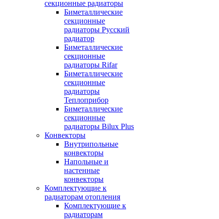
секционные радиаторы
Биметаллические
секционные
радиаторы Русский
радиатор
Биметаллические
секционные
радиаторы Rifar
Биметаллические
секционные
радиаторы
Теплоприбор
Биметаллические
секционные
радиаторы Bilux Plus
Конвекторы
Внутрипольные
конвекторы
Напольные и
настенные
конвекторы
Комплектующие к
радиаторам отопления
Комплектующие к
радиаторам