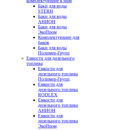
комплектующие к ним
Баки для воды
STERH
Баки для воды
АНИОН
Баки для воды
ЭкоПром
Комплектующие для
баков
Баки для воды
Полимер-Групп
Емкости для дизельного
топлива
Емкости для
дизельного топлива
Полимер-Групп
Емкости для
дизельного топлива
RODLEX
Емкости для
дизельного топлива
АНИОН
Емкости для
дизельного топлива
ЭкоПром