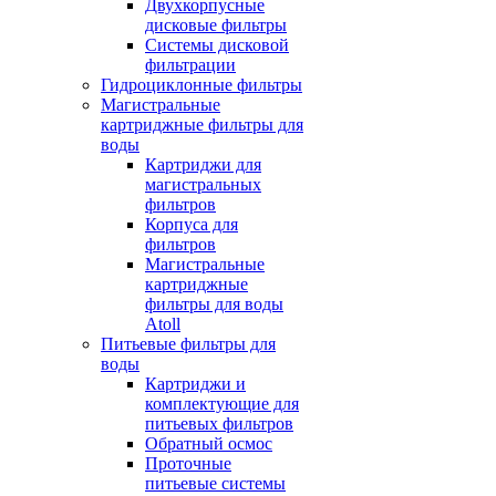
Двухкорпусные
дисковые фильтры
Системы дисковой
фильтрации
Гидроциклонные фильтры
Магистральные
картриджные фильтры для
воды
Картриджи для
магистральных
фильтров
Корпуса для
фильтров
Магистральные
картриджные
фильтры для воды
Atoll
Питьевые фильтры для
воды
Картриджи и
комплектующие для
питьевых фильтров
Обратный осмос
Проточные
питьевые системы