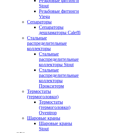
Резьбовые фитинги
Stout
Резьбовые фитинги
Viega
Сепараторы
Сепараторы
дешламаторы Caleffi
Стальные
распределительные
коллекторы
Стальные
распределительные
коллекторы Stout
Стальные
распределительные
коллекторы
Прокситерм
Термостаты
(термоголовки)
Термостаты
(термоголовки)
Oventrop
Шаровые краны
Шаровые краны
Stout