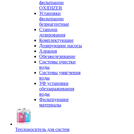
фильтрации
OXIDIZER
Установки
фильтрации
безреагентные
Станции
дозирования
Комплектующие
Дозирующие насосы
Аэрация
Обезжелезивание
Системы очистки
воды
Системы умягчения
воды
УФ установки
обеззараживания
воды
Фильтрующие
материалы
Теплоноситель для систем