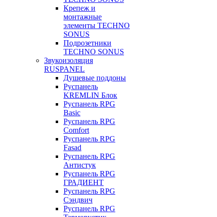
Крепеж и
монтажные
элементы TECHNO
SONUS
Подрозетники
TECHNO SONUS
Звукоизоляция
RUSPANEL
Душевые поддоны
Руспанель
KREMLIN Блок
Руспанель RPG
Basic
Руспанель RPG
Comfort
Руспанель RPG
Fasad
Руспанель RPG
Антистук
Руспанель RPG
ГРАДИЕНТ
Руспанель RPG
Сэндвич
Руспанель RPG