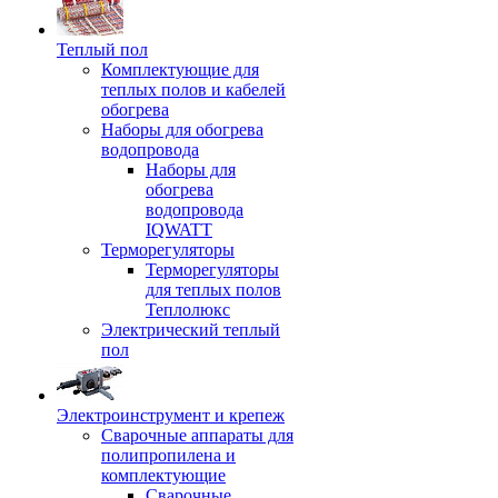
Теплый пол
Комплектующие для
теплых полов и кабелей
обогрева
Наборы для обогрева
водопровода
Наборы для
обогрева
водопровода
IQWATT
Терморегуляторы
Терморегуляторы
для теплых полов
Теплолюкс
Электрический теплый
пол
Электроинструмент и крепеж
Сварочные аппараты для
полипропилена и
комплектующие
Сварочные