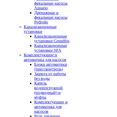
фекальные насосы
Aquario
Дренажные и
фекальные насосы
Pedrollo
Канализационные
установки
Канализационные
установки Grundfos
Канализационные
установки SFA
Комплектующие и
автоматика для насосов
Блоки автоматики
(прессконтроль)
Защита от работы
без воды
Кабель
водопогружной
(подводный) и
муфты
Комплектующие и
автоматика для
насосов
Реле давления