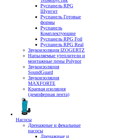
Терморустик
Руспанель RPG
Шунгит
Руспанель Готовые
формы
Руспанель
Комплектующие
Руспанель RPG Foil
Руспанель RPG Real
Звукоизоляция IZOGERTZ
Напыляемые утеплители и
монтажные пены Polynor
Звукоизоляция
SoundGuard
Звукоизоляция
MAXFORTE
Краевая изоляция
(демпферная лента)
Насосы
Дренажные и фекальные
насосы
Дренажные и