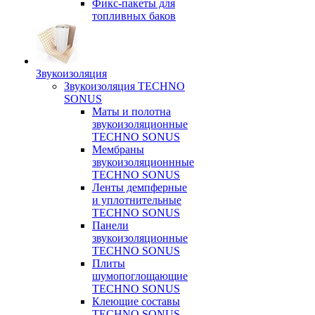
Фикс-пакеты для
топливных баков
Звукоизоляция
Звукоизоляция TECHNO
SONUS
Маты и полотна
звукоизоляционные
TECHNO SONUS
Мембраны
звукоизоляционнные
TECHNO SONUS
Ленты демпферные
и уплотнительные
TECHNO SONUS
Панели
звукоизоляционные
TECHNO SONUS
Плиты
шумопоглощающие
TECHNO SONUS
Клеющие составы
TECHNO SONUS