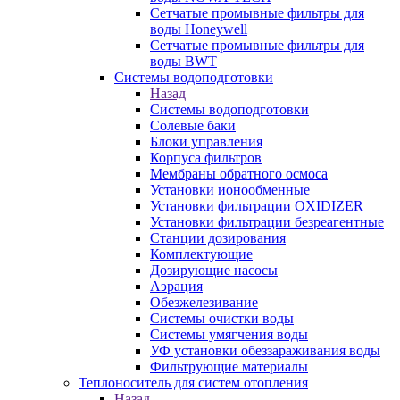
Сетчатые промывные фильтры для
воды Honeywell
Сетчатые промывные фильтры для
воды BWT
Системы водоподготовки
Назад
Системы водоподготовки
Солевые баки
Блоки управления
Корпуса фильтров
Мембраны обратного осмоса
Установки ионообменные
Установки фильтрации OXIDIZER
Установки фильтрации безреагентные
Станции дозирования
Комплектующие
Дозирующие насосы
Аэрация
Обезжелезивание
Системы очистки воды
Системы умягчения воды
УФ установки обеззараживания воды
Фильтрующие материалы
Теплоноситель для систем отопления
Назад