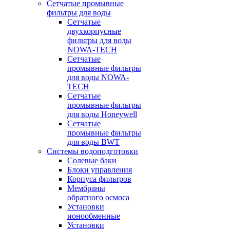
Сетчатые промывные
фильтры для воды
Сетчатые
двухкорпусные
фильтры для воды
NOWA-TECH
Сетчатые
промывные фильтры
для воды NOWA-
TECH
Сетчатые
промывные фильтры
для воды Honeywell
Сетчатые
промывные фильтры
для воды BWT
Системы водоподготовки
Солевые баки
Блоки управления
Корпуса фильтров
Мембраны
обратного осмоса
Установки
ионообменные
Установки