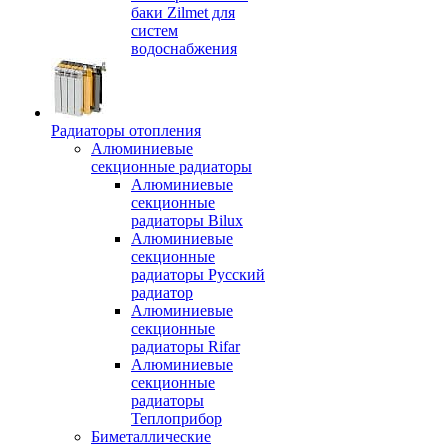
баки Zilmet для
систем
водоснабжения
Радиаторы отопления
Алюминиевые
секционные радиаторы
Алюминиевые
секционные
радиаторы Bilux
Алюминиевые
секционные
радиаторы Русский
радиатор
Алюминиевые
секционные
радиаторы Rifar
Алюминиевые
секционные
радиаторы
Теплоприбор
Биметаллические