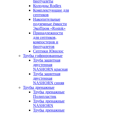
биотуалеты
Колодцы Rodlex
Комплектующие для
септиков
Накопительные
подземные ёмкости
ЭкоПром «Rostok»
Принадлежности
для септиков,
компостеров и
биотуалетов
Септики Юнилос
Трубы гофрированные
Труба защитная
двустенная
NASHORN красная
Труба защитная
двустенная
NASHORN синяя
Трубы дренажные
Трубы дренажные
Полипластик
Трубы дренажные
NASHORN
Трубы дренажные