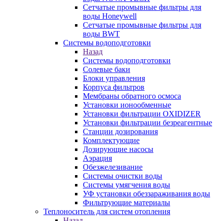
Сетчатые промывные фильтры для
воды Honeywell
Сетчатые промывные фильтры для
воды BWT
Системы водоподготовки
Назад
Системы водоподготовки
Солевые баки
Блоки управления
Корпуса фильтров
Мембраны обратного осмоса
Установки ионообменные
Установки фильтрации OXIDIZER
Установки фильтрации безреагентные
Станции дозирования
Комплектующие
Дозирующие насосы
Аэрация
Обезжелезивание
Системы очистки воды
Системы умягчения воды
УФ установки обеззараживания воды
Фильтрующие материалы
Теплоноситель для систем отопления
Назад