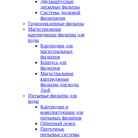
Двухкорпусные
дисковые фильтры
Системы дисковой
фильтрации
Гидроциклонные фильтры
Магистральные
картриджные фильтры для
воды
Картриджи для
магистральных
фильтров
Корпуса для
фильтров
Магистральные
картриджные
фильтры для воды
Atoll
Питьевые фильтры для
воды
Картриджи и
комплектующие для
питьевых фильтров
Обратный осмос
Проточные
питьевые системы