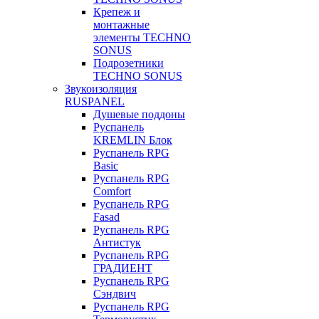
Крепеж и
монтажные
элементы TECHNO
SONUS
Подрозетники
TECHNO SONUS
Звукоизоляция
RUSPANEL
Душевые поддоны
Руспанель
KREMLIN Блок
Руспанель RPG
Basic
Руспанель RPG
Comfort
Руспанель RPG
Fasad
Руспанель RPG
Антистук
Руспанель RPG
ГРАДИЕНТ
Руспанель RPG
Сэндвич
Руспанель RPG