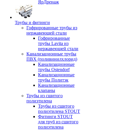
ЯрДренаж
Трубы и фитинги
Гофрированные трубы из
нержавеющей стали
Гофрированные
трубы Lavita из
нержавеющей стали
Канализационные трубы
ПВХ (поливинилхлорид)
Канализационные
трубы Ostendorf
Канализационные
трубы Политэк
Канализационные
клапаны
Трубы из сшитого
полиэтилена
Трубы из сшитого
полиэтилена STOUT
Фитинги STOUT
для труб из сшитого
полиэтилена