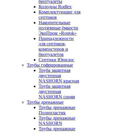
биотуалеты
Колодцы Rodlex
Комплектующие для
септиков
Накопительные
подземные ёмкости
ЭкоПром «Rostok»
Принадлежности
для септиков,
компостеров и
биотуалетов
Септики Юнилос
Трубы гофрированные
Труба защитная
двустенная
NASHORN красная
Труба защитная
двустенная
NASHORN синяя
Трубы дренажные
Трубы дренажные
Полипластик
Трубы дренажные
NASHORN
Трубы дренажные