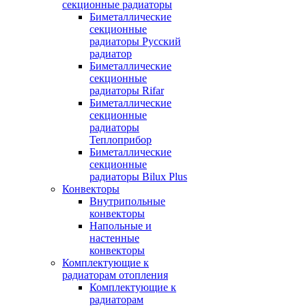
секционные радиаторы
Биметаллические
секционные
радиаторы Русский
радиатор
Биметаллические
секционные
радиаторы Rifar
Биметаллические
секционные
радиаторы
Теплоприбор
Биметаллические
секционные
радиаторы Bilux Plus
Конвекторы
Внутрипольные
конвекторы
Напольные и
настенные
конвекторы
Комплектующие к
радиаторам отопления
Комплектующие к
радиаторам