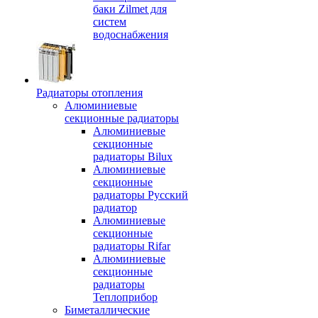
баки Zilmet для
систем
водоснабжения
Радиаторы отопления
Алюминиевые
секционные радиаторы
Алюминиевые
секционные
радиаторы Bilux
Алюминиевые
секционные
радиаторы Русский
радиатор
Алюминиевые
секционные
радиаторы Rifar
Алюминиевые
секционные
радиаторы
Теплоприбор
Биметаллические