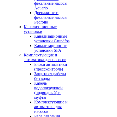
фекальные насосы
Aquario
Дренажные и
фекальные насосы
Pedrollo
Канализационные
установки
Канализационные
установки Grundfos
Канализационные
установки SFA
Комплектующие и
автоматика для насосов
Блоки автоматики
(прессконтроль)
Защита от работы
без воды
Кабель
водопогружной
(подводный) и
муфты
Комплектующие и
автоматика для
насосов
Реле давления