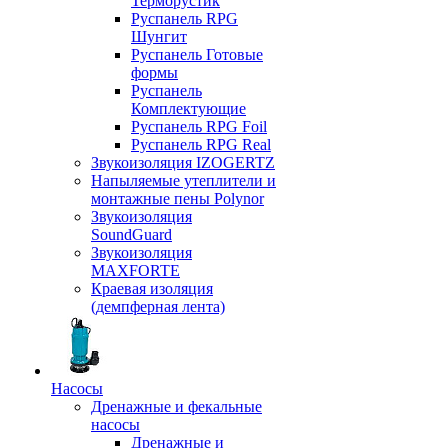
Терморустик
Руспанель RPG
Шунгит
Руспанель Готовые
формы
Руспанель
Комплектующие
Руспанель RPG Foil
Руспанель RPG Real
Звукоизоляция IZOGERTZ
Напыляемые утеплители и
монтажные пены Polynor
Звукоизоляция
SoundGuard
Звукоизоляция
MAXFORTE
Краевая изоляция
(демпферная лента)
Насосы
Дренажные и фекальные
насосы
Дренажные и