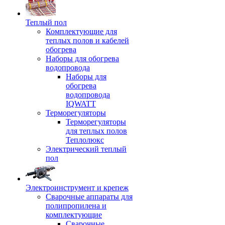
Теплый пол
Комплектующие для
теплых полов и кабелей
обогрева
Наборы для обогрева
водопровода
Наборы для
обогрева
водопровода
IQWATT
Терморегуляторы
Терморегуляторы
для теплых полов
Теплолюкс
Электрический теплый
пол
Электроинструмент и крепеж
Сварочные аппараты для
полипропилена и
комплектующие
Сварочные