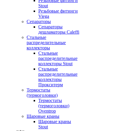
Резьбовые фитинги
Stout
Резьбовые фитинги
Viega
Сепараторы
Сепараторы
дешламаторы Caleffi
Стальные
распределительные
коллекторы
Стальные
распределительные
коллекторы Stout
Стальные
распределительные
коллекторы
Прокситерм
Термостаты
(термоголовки)
Термостаты
(термоголовки)
Oventrop
Шаровые краны
Шаровые краны
Stout