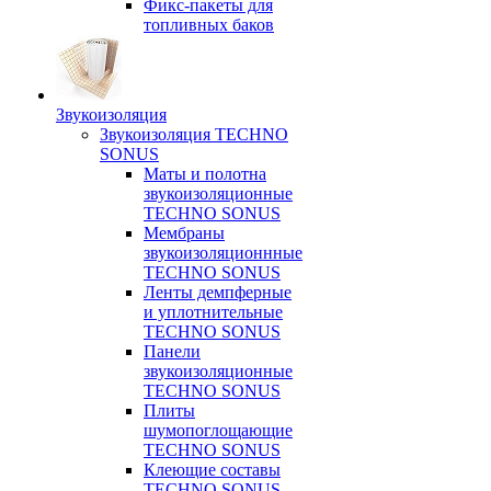
Фикс-пакеты для
топливных баков
Звукоизоляция
Звукоизоляция TECHNO
SONUS
Маты и полотна
звукоизоляционные
TECHNO SONUS
Мембраны
звукоизоляционнные
TECHNO SONUS
Ленты демпферные
и уплотнительные
TECHNO SONUS
Панели
звукоизоляционные
TECHNO SONUS
Плиты
шумопоглощающие
TECHNO SONUS
Клеющие составы
TECHNO SONUS