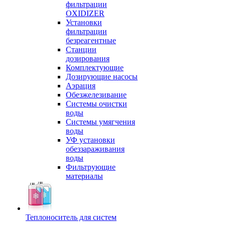
фильтрации
OXIDIZER
Установки
фильтрации
безреагентные
Станции
дозирования
Комплектующие
Дозирующие насосы
Аэрация
Обезжелезивание
Системы очистки
воды
Системы умягчения
воды
УФ установки
обеззараживания
воды
Фильтрующие
материалы
Теплоноситель для систем