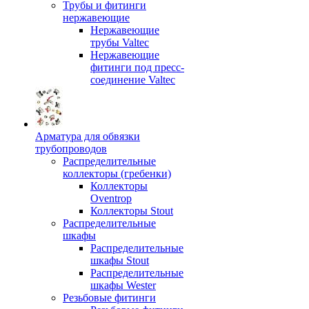
Трубы и фитинги
нержавеющие
Нержавеющие
трубы Valtec
Нержавеющие
фитинги под пресс-
соединение Valtec
Арматура для обвязки
трубопроводов
Распределительные
коллекторы (гребенки)
Коллекторы
Oventrop
Коллекторы Stout
Распределительные
шкафы
Распределительные
шкафы Stout
Распределительные
шкафы Wester
Резьбовые фитинги