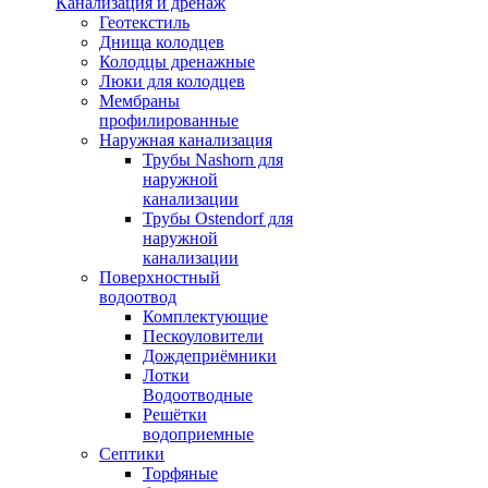
Канализация и дренаж
Геотекстиль
Днища колодцев
Колодцы дренажные
Люки для колодцев
Мембраны
профилированные
Наружная канализация
Трубы Nashorn для
наружной
канализации
Трубы Ostendorf для
наружной
канализации
Поверхностный
водоотвод
Комплектующие
Пескоуловители
Дождеприёмники
Лотки
Водоотводные
Решётки
водоприемные
Септики
Торфяные