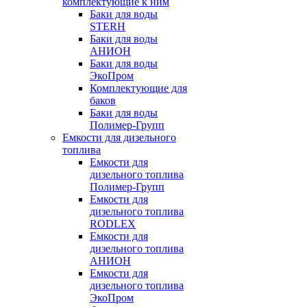
комплектующие к ним
Баки для воды
STERH
Баки для воды
АНИОН
Баки для воды
ЭкоПром
Комплектующие для
баков
Баки для воды
Полимер-Групп
Емкости для дизельного
топлива
Емкости для
дизельного топлива
Полимер-Групп
Емкости для
дизельного топлива
RODLEX
Емкости для
дизельного топлива
АНИОН
Емкости для
дизельного топлива
ЭкоПром