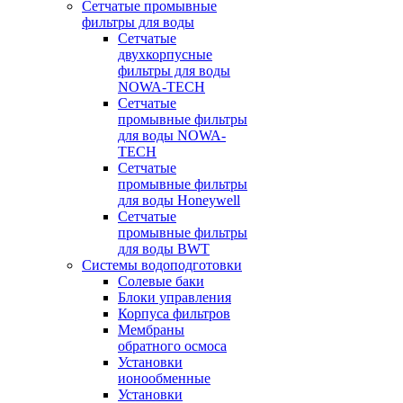
Сетчатые промывные
фильтры для воды
Сетчатые
двухкорпусные
фильтры для воды
NOWA-TECH
Сетчатые
промывные фильтры
для воды NOWA-
TECH
Сетчатые
промывные фильтры
для воды Honeywell
Сетчатые
промывные фильтры
для воды BWT
Системы водоподготовки
Солевые баки
Блоки управления
Корпуса фильтров
Мембраны
обратного осмоса
Установки
ионообменные
Установки