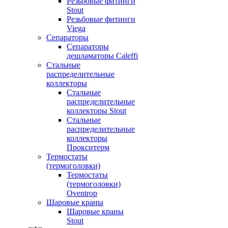
Резьбовые фитинги
Stout
Резьбовые фитинги
Viega
Сепараторы
Сепараторы
дешламаторы Caleffi
Стальные
распределительные
коллекторы
Стальные
распределительные
коллекторы Stout
Стальные
распределительные
коллекторы
Прокситерм
Термостаты
(термоголовки)
Термостаты
(термоголовки)
Oventrop
Шаровые краны
Шаровые краны
Stout