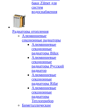
баки Zilmet для
систем
водоснабжения
Радиаторы отопления
Алюминиевые
секционные радиаторы
Алюминиевые
секционные
радиаторы Bilux
Алюминиевые
секционные
радиаторы Русский
радиатор
Алюминиевые
секционные
радиаторы Rifar
Алюминиевые
секционные
радиаторы
Теплоприбор
Биметаллические