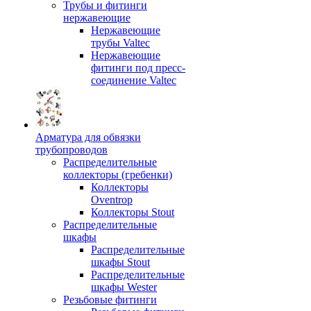
Трубы и фитинги
нержавеющие
Нержавеющие
трубы Valtec
Нержавеющие
фитинги под пресс-
соединение Valtec
Арматура для обвязки
трубопроводов
Распределительные
коллекторы (гребенки)
Коллекторы
Oventrop
Коллекторы Stout
Распределительные
шкафы
Распределительные
шкафы Stout
Распределительные
шкафы Wester
Резьбовые фитинги