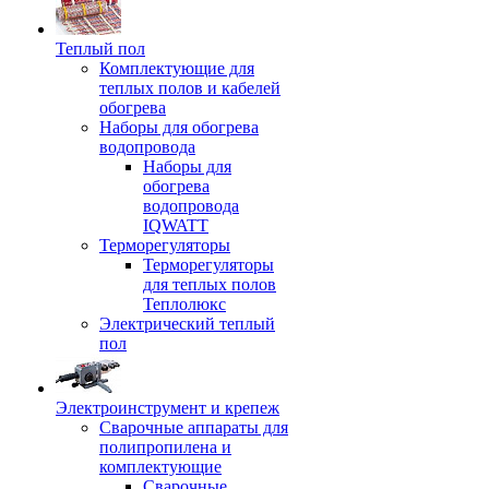
Теплый пол
Комплектующие для
теплых полов и кабелей
обогрева
Наборы для обогрева
водопровода
Наборы для
обогрева
водопровода
IQWATT
Терморегуляторы
Терморегуляторы
для теплых полов
Теплолюкс
Электрический теплый
пол
Электроинструмент и крепеж
Сварочные аппараты для
полипропилена и
комплектующие
Сварочные