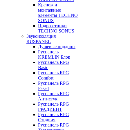
Крепеж и
монтажные
элементы TECHNO
SONUS
Подрозетники
TECHNO SONUS
Звукоизоляция
RUSPANEL
Душевые поддоны
Руспанель
KREMLIN Блок
Руспанель RPG
Basic
Руспанель RPG
Comfort
Руспанель RPG
Fasad
Руспанель RPG
Антистук
Руспанель RPG
ГРАДИЕНТ
Руспанель RPG
Сэндвич
Руспанель RPG