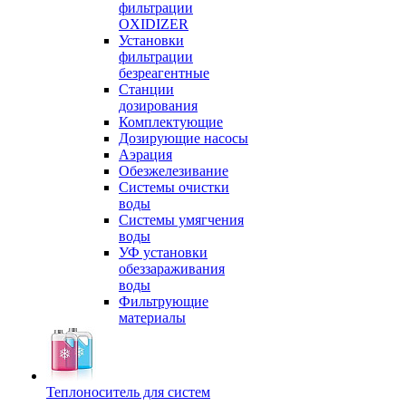
фильтрации
OXIDIZER
Установки
фильтрации
безреагентные
Станции
дозирования
Комплектующие
Дозирующие насосы
Аэрация
Обезжелезивание
Системы очистки
воды
Системы умягчения
воды
УФ установки
обеззараживания
воды
Фильтрующие
материалы
Теплоноситель для систем