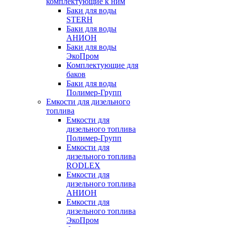
комплектующие к ним
Баки для воды
STERH
Баки для воды
АНИОН
Баки для воды
ЭкоПром
Комплектующие для
баков
Баки для воды
Полимер-Групп
Емкости для дизельного
топлива
Емкости для
дизельного топлива
Полимер-Групп
Емкости для
дизельного топлива
RODLEX
Емкости для
дизельного топлива
АНИОН
Емкости для
дизельного топлива
ЭкоПром