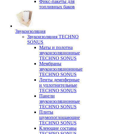
Фикс-пакеты для
топливных баков
Звукоизоляция
Звукоизоляция TECHNO
SONUS
Маты и полотна
звукоизоляционные
TECHNO SONUS
Мембраны
звукоизоляционнные
TECHNO SONUS
Ленты демпферные
и уплотнительные
TECHNO SONUS
Панели
звукоизоляционные
TECHNO SONUS
Плиты
шумопоглощающие
TECHNO SONUS
Клеющие составы
TECHNO SONUS