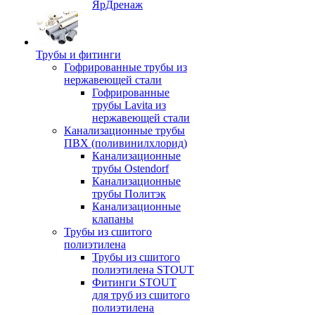
ЯрДренаж
Трубы и фитинги
Гофрированные трубы из
нержавеющей стали
Гофрированные
трубы Lavita из
нержавеющей стали
Канализационные трубы
ПВХ (поливинилхлорид)
Канализационные
трубы Ostendorf
Канализационные
трубы Политэк
Канализационные
клапаны
Трубы из сшитого
полиэтилена
Трубы из сшитого
полиэтилена STOUT
Фитинги STOUT
для труб из сшитого
полиэтилена