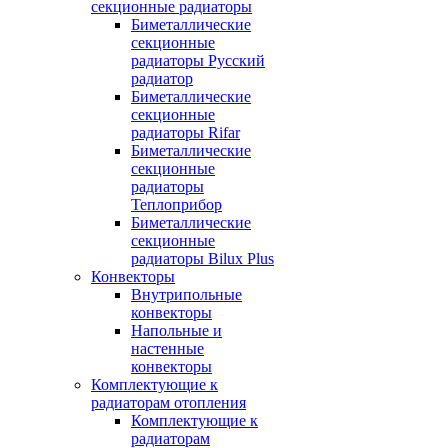
секционные радиаторы
Биметаллические
секционные
радиаторы Русский
радиатор
Биметаллические
секционные
радиаторы Rifar
Биметаллические
секционные
радиаторы
Теплоприбор
Биметаллические
секционные
радиаторы Bilux Plus
Конвекторы
Внутрипольные
конвекторы
Напольные и
настенные
конвекторы
Комплектующие к
радиаторам отопления
Комплектующие к
радиаторам