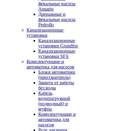
фекальные насосы
Aquario
Дренажные и
фекальные насосы
Pedrollo
Канализационные
установки
Канализационные
установки Grundfos
Канализационные
установки SFA
Комплектующие и
автоматика для насосов
Блоки автоматики
(прессконтроль)
Защита от работы
без воды
Кабель
водопогружной
(подводный) и
муфты
Комплектующие и
автоматика для
насосов
Реле давления