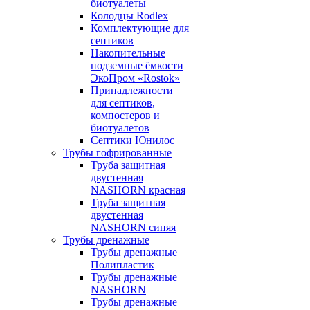
биотуалеты
Колодцы Rodlex
Комплектующие для
септиков
Накопительные
подземные ёмкости
ЭкоПром «Rostok»
Принадлежности
для септиков,
компостеров и
биотуалетов
Септики Юнилос
Трубы гофрированные
Труба защитная
двустенная
NASHORN красная
Труба защитная
двустенная
NASHORN синяя
Трубы дренажные
Трубы дренажные
Полипластик
Трубы дренажные
NASHORN
Трубы дренажные