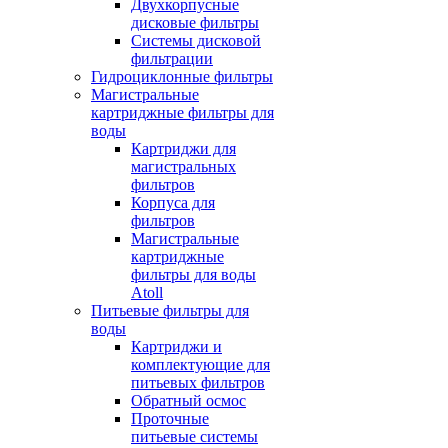
Двухкорпусные
дисковые фильтры
Системы дисковой
фильтрации
Гидроциклонные фильтры
Магистральные
картриджные фильтры для
воды
Картриджи для
магистральных
фильтров
Корпуса для
фильтров
Магистральные
картриджные
фильтры для воды
Atoll
Питьевые фильтры для
воды
Картриджи и
комплектующие для
питьевых фильтров
Обратный осмос
Проточные
питьевые системы