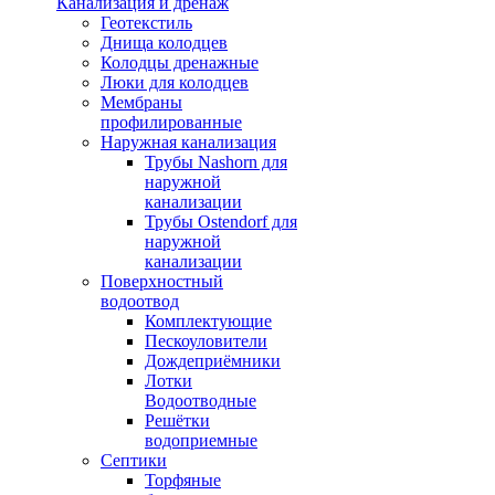
Канализация и дренаж
Геотекстиль
Днища колодцев
Колодцы дренажные
Люки для колодцев
Мембраны
профилированные
Наружная канализация
Трубы Nashorn для
наружной
канализации
Трубы Ostendorf для
наружной
канализации
Поверхностный
водоотвод
Комплектующие
Пескоуловители
Дождеприёмники
Лотки
Водоотводные
Решётки
водоприемные
Септики
Торфяные