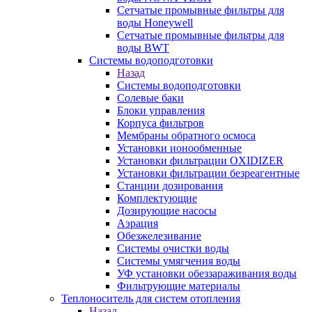
Сетчатые промывные фильтры для
воды Honeywell
Сетчатые промывные фильтры для
воды BWT
Системы водоподготовки
Назад
Системы водоподготовки
Солевые баки
Блоки управления
Корпуса фильтров
Мембраны обратного осмоса
Установки ионообменные
Установки фильтрации OXIDIZER
Установки фильтрации безреагентные
Станции дозирования
Комплектующие
Дозирующие насосы
Аэрация
Обезжелезивание
Системы очистки воды
Системы умягчения воды
УФ установки обеззараживания воды
Фильтрующие материалы
Теплоноситель для систем отопления
Назад