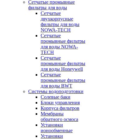
Сетчатые промывные
фильтры для воды
Сетчатые
двухкорпусные
фильтры для воды
NOWA-TECH
Сетчатые
промывные фильтры
для воды NOWA-
TECH
Сетчатые
промывные фильтры
для воды Honeywell
Сетчатые
промывные фильтры
для воды BWT
Системы водоподготовки
Солевые баки
Блоки управления
Корпуса фильтров
Мембраны
обратного осмоса
Установки
ионообменные
Установки