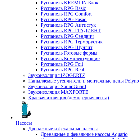
Руспанель KREMLIN Блок
Руспанель RPG Basic
Руспанель RPG Comfort
Руспанель RPG Fasad
Руспанель RPG Антистук
Руспанель RPG ГРАДИЕНТ
Руспанель RPG Сэндвич
Руспанель RPG Терморустик
Руспанель RPG Шунгит
Руспанель Готовые формы
Руспанель Комплектующие
Руспанель RPG Foil
Руспанель RPG Real
Звукоизоляция IZOGERTZ
Напыляемые утеплители и монтажные пены Polyno
Звукоизоляция SoundGuard
Звукоизоляция MAXFORTE
Краевая изоляция (демпферная лента)
Насосы
Дренажные и фекальные насосы
Дренажные и фекальные насосы Aquario