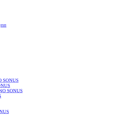
упп
NO SONUS
ONUS
CHNO SONUS
S
ONUS