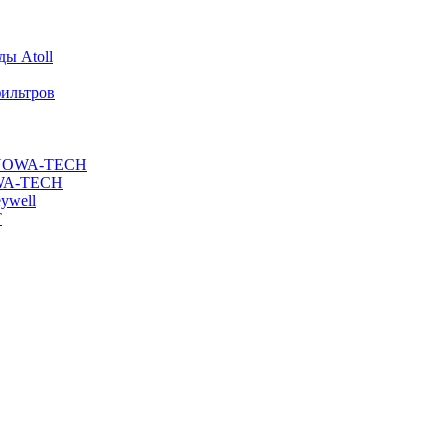
ы Atoll
ильтров
ы NOWA-TECH
OWA-TECH
ywell
T