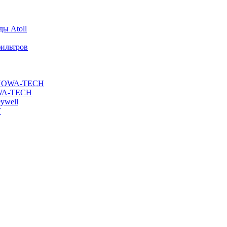
ы Atoll
ильтров
ы NOWA-TECH
OWA-TECH
ywell
T