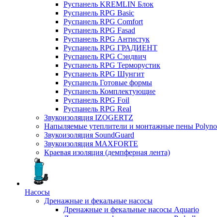
Руспанель KREMLIN Блок
Руспанель RPG Basic
Руспанель RPG Comfort
Руспанель RPG Fasad
Руспанель RPG Антистук
Руспанель RPG ГРАДИЕНТ
Руспанель RPG Сэндвич
Руспанель RPG Терморустик
Руспанель RPG Шунгит
Руспанель Готовые формы
Руспанель Комплектующие
Руспанель RPG Foil
Руспанель RPG Real
Звукоизоляция IZOGERTZ
Напыляемые утеплители и монтажные пены Polyno
Звукоизоляция SoundGuard
Звукоизоляция MAXFORTE
Краевая изоляция (демпферная лента)
Насосы
Дренажные и фекальные насосы
Дренажные и фекальные насосы Aquario