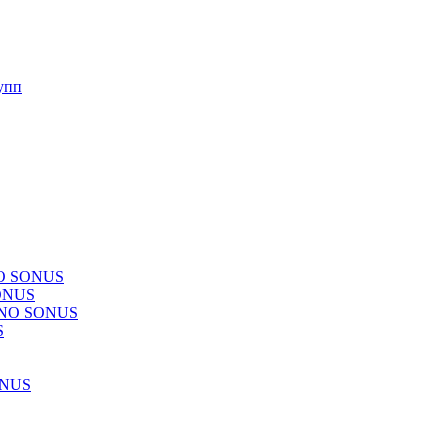
упп
NO SONUS
ONUS
CHNO SONUS
S
ONUS