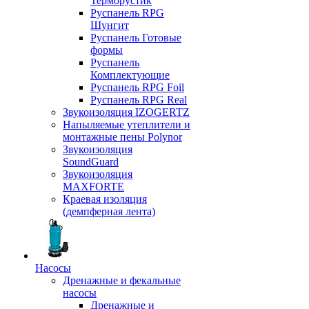
Терморустик
Руспанель RPG
Шунгит
Руспанель Готовые
формы
Руспанель
Комплектующие
Руспанель RPG Foil
Руспанель RPG Real
Звукоизоляция IZOGERTZ
Напыляемые утеплители и
монтажные пены Polynor
Звукоизоляция
SoundGuard
Звукоизоляция
MAXFORTE
Краевая изоляция
(демпферная лента)
Насосы
Дренажные и фекальные
насосы
Дренажные и