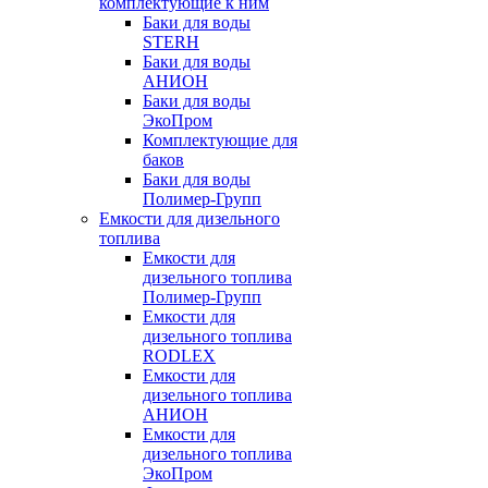
комплектующие к ним
Баки для воды
STERH
Баки для воды
АНИОН
Баки для воды
ЭкоПром
Комплектующие для
баков
Баки для воды
Полимер-Групп
Емкости для дизельного
топлива
Емкости для
дизельного топлива
Полимер-Групп
Емкости для
дизельного топлива
RODLEX
Емкости для
дизельного топлива
АНИОН
Емкости для
дизельного топлива
ЭкоПром