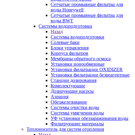
Сетчатые промывные фильтры для
воды Honeywell
Сетчатые промывные фильтры для
воды BWT
Системы водоподготовки
Назад
Системы водоподготовки
Солевые баки
Блоки управления
Корпуса фильтров
Мембраны обратного осмоса
Установки ионообменные
Установки фильтрации OXIDIZER
Установки фильтрации безреагентные
Станции дозирования
Комплектующие
Дозирующие насосы
Аэрация
Обезжелезивание
Системы очистки воды
Системы умягчения воды
УФ установки обеззараживания воды
Фильтрующие материалы
Теплоноситель для систем отопления
Назад