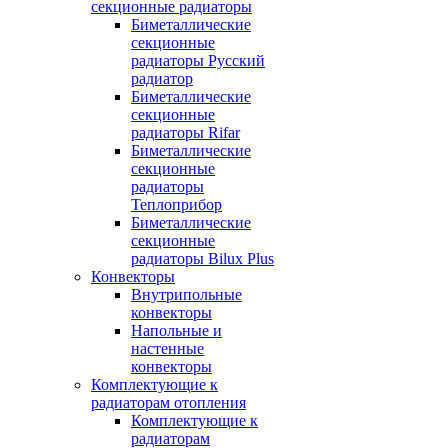
секционные радиаторы
Биметаллические
секционные
радиаторы Русский
радиатор
Биметаллические
секционные
радиаторы Rifar
Биметаллические
секционные
радиаторы
Теплоприбор
Биметаллические
секционные
радиаторы Bilux Plus
Конвекторы
Внутрипольные
конвекторы
Напольные и
настенные
конвекторы
Комплектующие к
радиаторам отопления
Комплектующие к
радиаторам