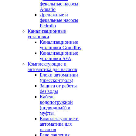
фекальные насосы
Aquario
Дренажные и
фекальные насосы
Pedrollo
Канализационные
установки
Канализационные
установки Grundfos
Канализационные
установки SFA
Комплектующие и
автоматика для насосов
Блоки автоматики
(прессконтроль)
Защита от работы
без воды
Кабель
водопогружной
(подводный) и
муфты
Комплектующие и
автоматика для
насосов
Реле давления