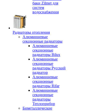
баки Zilmet для
систем
водоснабжения
Радиаторы отопления
Алюминиевые
секционные радиаторы
Алюминиевые
секционные
радиаторы Bilux
Алюминиевые
секционные
радиаторы Русский
радиатор
Алюминиевые
секционные
радиаторы Rifar
Алюминиевые
секционные
радиаторы
Теплоприбор
Биметаллические