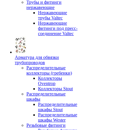
Трубы и фитинги
нержавеющие
Нержавеющие
трубы Valtec
Нержавеющие
фитинги под пресс-
соединение Valtec
Арматура для обвязки
трубопроводов
Распределительные
коллекторы (гребенки)
Коллекторы
Oventrop
Коллекторы Stout
Распределительные
шкафы
Распределительные
шкафы Stout
Распределительные
шкафы Wester
Резьбовые фитинги