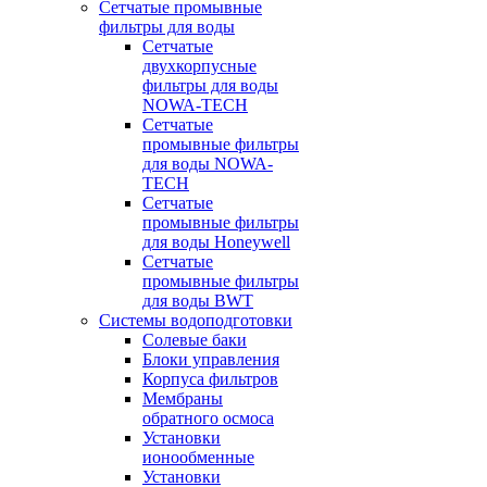
Сетчатые промывные
фильтры для воды
Сетчатые
двухкорпусные
фильтры для воды
NOWA-TECH
Сетчатые
промывные фильтры
для воды NOWA-
TECH
Сетчатые
промывные фильтры
для воды Honeywell
Сетчатые
промывные фильтры
для воды BWT
Системы водоподготовки
Солевые баки
Блоки управления
Корпуса фильтров
Мембраны
обратного осмоса
Установки
ионообменные
Установки