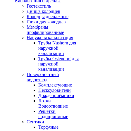
Канализация и дренаж
Геотекстиль
Днища колодцев
Колодцы дренажные
Люки для колодцев
Мембраны
профилированные
Наружная канализация
Трубы Nashorn для
наружной
канализации
Трубы Ostendorf для
наружной
канализации
Поверхностный
водоотвод
Комплектующие
Пескоуловители
Дождеприёмники
Лотки
Водоотводные
Решётки
водоприемные
Септики
Торфяные