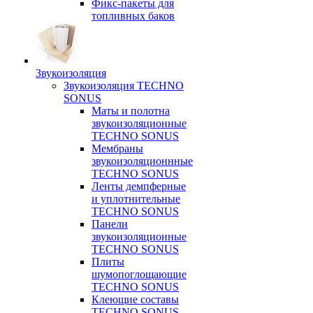
Фикс-пакеты для
топливных баков
Звукоизоляция
Звукоизоляция TECHNO
SONUS
Маты и полотна
звукоизоляционные
TECHNO SONUS
Мембраны
звукоизоляционнные
TECHNO SONUS
Ленты демпферные
и уплотнительные
TECHNO SONUS
Панели
звукоизоляционные
TECHNO SONUS
Плиты
шумопоглощающие
TECHNO SONUS
Клеющие составы
TECHNO SONUS