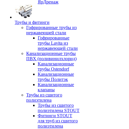
ЯрДренаж
Трубы и фитинги
Гофрированные трубы из
нержавеющей стали
Гофрированные
трубы Lavita из
нержавеющей стали
Канализационные трубы
ПВХ (поливинилхлорид)
Канализационные
трубы Ostendorf
Канализационные
трубы Политэк
Канализационные
клапаны
Трубы из сшитого
полиэтилена
Трубы из сшитого
полиэтилена STOUT
Фитинги STOUT
для труб из сшитого
полиэтилена