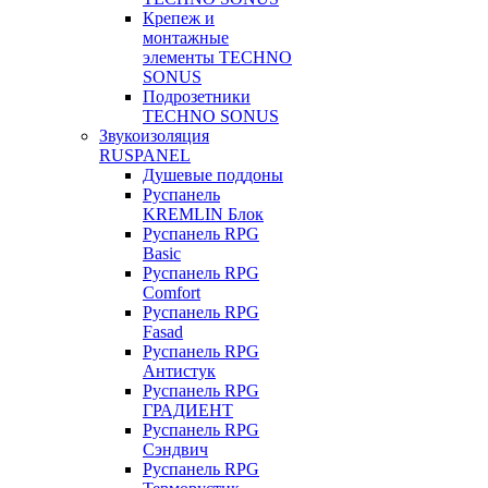
Крепеж и
монтажные
элементы TECHNO
SONUS
Подрозетники
TECHNO SONUS
Звукоизоляция
RUSPANEL
Душевые поддоны
Руспанель
KREMLIN Блок
Руспанель RPG
Basic
Руспанель RPG
Comfort
Руспанель RPG
Fasad
Руспанель RPG
Антистук
Руспанель RPG
ГРАДИЕНТ
Руспанель RPG
Сэндвич
Руспанель RPG