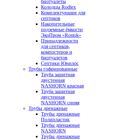
биотуалеты
Колодцы Rodlex
Комплектующие для
септиков
Накопительные
подземные ёмкости
ЭкоПром «Rostok»
Принадлежности
для септиков,
компостеров и
биотуалетов
Септики Юнилос
Трубы гофрированные
Труба защитная
двустенная
NASHORN красная
Труба защитная
двустенная
NASHORN синяя
Трубы дренажные
Трубы дренажные
Полипластик
Трубы дренажные
NASHORN
Трубы дренажные