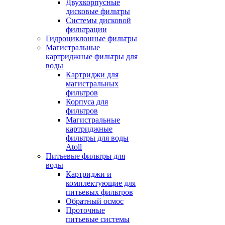
Двухкорпусные
дисковые фильтры
Системы дисковой
фильтрации
Гидроциклонные фильтры
Магистральные
картриджные фильтры для
воды
Картриджи для
магистральных
фильтров
Корпуса для
фильтров
Магистральные
картриджные
фильтры для воды
Atoll
Питьевые фильтры для
воды
Картриджи и
комплектующие для
питьевых фильтров
Обратный осмос
Проточные
питьевые системы