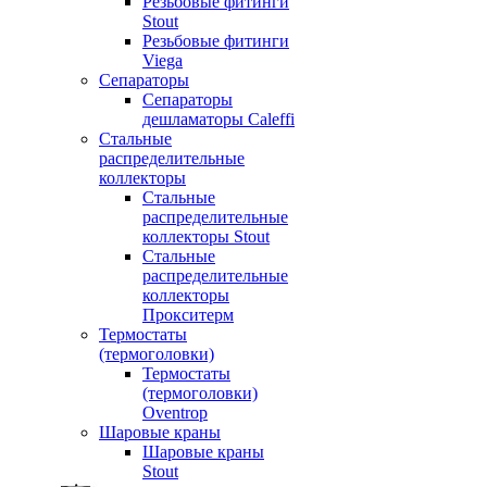
Резьбовые фитинги
Stout
Резьбовые фитинги
Viega
Сепараторы
Сепараторы
дешламаторы Caleffi
Стальные
распределительные
коллекторы
Стальные
распределительные
коллекторы Stout
Стальные
распределительные
коллекторы
Прокситерм
Термостаты
(термоголовки)
Термостаты
(термоголовки)
Oventrop
Шаровые краны
Шаровые краны
Stout