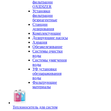
фильтрации
OXIDIZER
Установки
фильтрации
безреагентные
Станции
дозирования
Комплектующие
Дозирующие насосы
Аэрация
Обезжелезивание
Системы очистки
воды
Системы умягчения
воды
УФ установки
обеззараживания
воды
Фильтрующие
материалы
Теплоноситель для систем