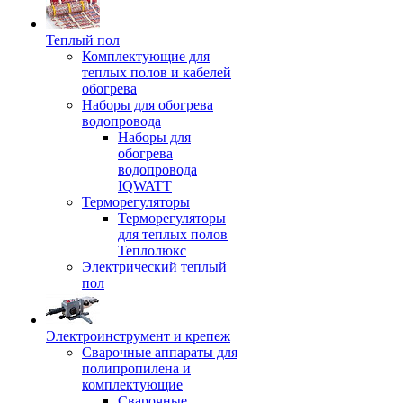
Теплый пол
Комплектующие для
теплых полов и кабелей
обогрева
Наборы для обогрева
водопровода
Наборы для
обогрева
водопровода
IQWATT
Терморегуляторы
Терморегуляторы
для теплых полов
Теплолюкс
Электрический теплый
пол
Электроинструмент и крепеж
Сварочные аппараты для
полипропилена и
комплектующие
Сварочные