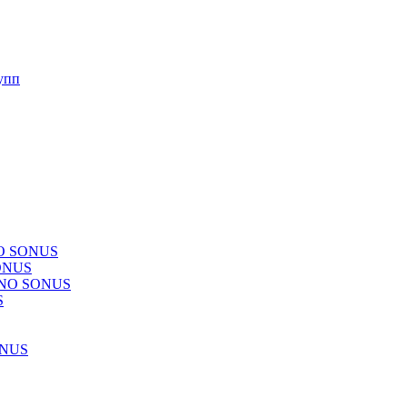
упп
NO SONUS
ONUS
CHNO SONUS
S
ONUS