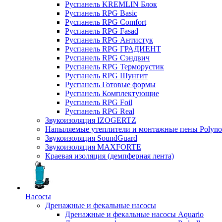
Руспанель KREMLIN Блок
Руспанель RPG Basic
Руспанель RPG Comfort
Руспанель RPG Fasad
Руспанель RPG Антистук
Руспанель RPG ГРАДИЕНТ
Руспанель RPG Сэндвич
Руспанель RPG Терморустик
Руспанель RPG Шунгит
Руспанель Готовые формы
Руспанель Комплектующие
Руспанель RPG Foil
Руспанель RPG Real
Звукоизоляция IZOGERTZ
Напыляемые утеплители и монтажные пены Polyno
Звукоизоляция SoundGuard
Звукоизоляция MAXFORTE
Краевая изоляция (демпферная лента)
Насосы
Дренажные и фекальные насосы
Дренажные и фекальные насосы Aquario