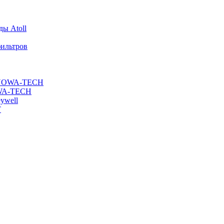
ы Atoll
ильтров
ы NOWA-TECH
OWA-TECH
ywell
T