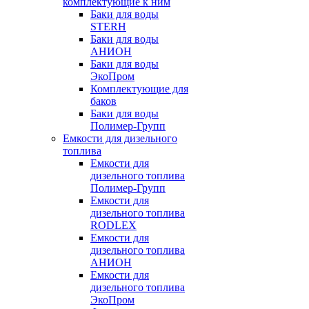
комплектующие к ним
Баки для воды
STERH
Баки для воды
АНИОН
Баки для воды
ЭкоПром
Комплектующие для
баков
Баки для воды
Полимер-Групп
Емкости для дизельного
топлива
Емкости для
дизельного топлива
Полимер-Групп
Емкости для
дизельного топлива
RODLEX
Емкости для
дизельного топлива
АНИОН
Емкости для
дизельного топлива
ЭкоПром