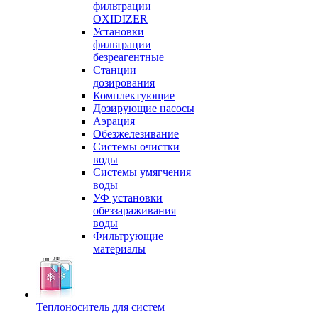
фильтрации
OXIDIZER
Установки
фильтрации
безреагентные
Станции
дозирования
Комплектующие
Дозирующие насосы
Аэрация
Обезжелезивание
Системы очистки
воды
Системы умягчения
воды
УФ установки
обеззараживания
воды
Фильтрующие
материалы
Теплоноситель для систем