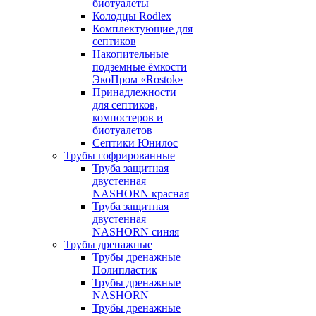
биотуалеты
Колодцы Rodlex
Комплектующие для
септиков
Накопительные
подземные ёмкости
ЭкоПром «Rostok»
Принадлежности
для септиков,
компостеров и
биотуалетов
Септики Юнилос
Трубы гофрированные
Труба защитная
двустенная
NASHORN красная
Труба защитная
двустенная
NASHORN синяя
Трубы дренажные
Трубы дренажные
Полипластик
Трубы дренажные
NASHORN
Трубы дренажные