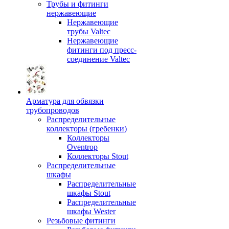
Трубы и фитинги
нержавеющие
Нержавеющие
трубы Valtec
Нержавеющие
фитинги под пресс-
соединение Valtec
Арматура для обвязки
трубопроводов
Распределительные
коллекторы (гребенки)
Коллекторы
Oventrop
Коллекторы Stout
Распределительные
шкафы
Распределительные
шкафы Stout
Распределительные
шкафы Wester
Резьбовые фитинги