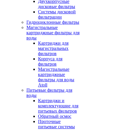
Двухкорпусные
дисковые фильтры
Системы дисковой
фильтрации
Гидроциклонные фильтры
Магистральные
картриджные фильтры для
воды
Картриджи для
магистральных
фильтров
Корпуса для
фильтров
Магистральные
картриджные
фильтры для воды
Atoll
Питьевые фильтры для
воды
Картриджи и
комплектующие для
питьевых фильтров
Обратный осмос
Проточные
питьевые системы