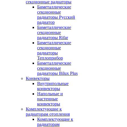
секционные радиаторы
Биметаллические
секционные
радиаторы Русский
радиатор
Биметаллические
секционные
радиаторы Rifar
Биметаллические
секционные
радиаторы
Теплоприбор
Биметаллические
секционные
радиаторы Bilux Plus
Конвекторы
Внутрипольные
конвекторы
Напольные и
настенные
конвекторы
Комплектующие к
радиаторам отопления
Комплектующие к
радиаторам