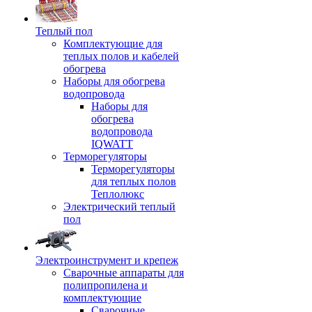
Теплый пол
Комплектующие для
теплых полов и кабелей
обогрева
Наборы для обогрева
водопровода
Наборы для
обогрева
водопровода
IQWATT
Терморегуляторы
Терморегуляторы
для теплых полов
Теплолюкс
Электрический теплый
пол
Электроинструмент и крепеж
Сварочные аппараты для
полипропилена и
комплектующие
Сварочные