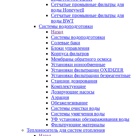
Сетчатые промывные фильтры для
воды Honeywell
Сетчатые промывные фильтры для
воды BWT
Системы водоподготовки
Назад
Системы водоподготовки
Солевые баки
Блоки управления
Корпуса фильтров
Мембраны обратного осмоса
Установки ионообменные
Установки фильтрации OXIDIZER
Установки фильтрации безреагентные
Станции дозирования
Комплектующие
Дозирующие насосы
Аэрация
Обезжелезивание
Системы очистки воды
Системы умягчения воды
УФ установки обеззараживания воды
Фильтрующие материалы
Теплоноситель для систем отопления
Назад