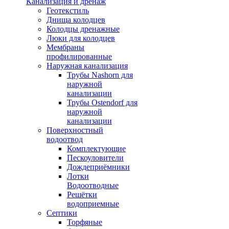
Канализация и дренаж
Геотекстиль
Днища колодцев
Колодцы дренажные
Люки для колодцев
Мембраны
профилированные
Наружная канализация
Трубы Nashorn для
наружной
канализации
Трубы Ostendorf для
наружной
канализации
Поверхностный
водоотвод
Комплектующие
Пескоуловители
Дождеприёмники
Лотки
Водоотводные
Решётки
водоприемные
Септики
Торфяные