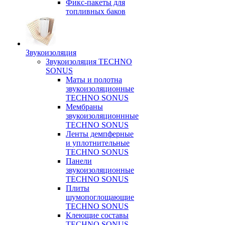
Фикс-пакеты для
топливных баков
Звукоизоляция
Звукоизоляция TECHNO
SONUS
Маты и полотна
звукоизоляционные
TECHNO SONUS
Мембраны
звукоизоляционнные
TECHNO SONUS
Ленты демпферные
и уплотнительные
TECHNO SONUS
Панели
звукоизоляционные
TECHNO SONUS
Плиты
шумопоглощающие
TECHNO SONUS
Клеющие составы
TECHNO SONUS