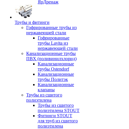
ЯрДренаж
Трубы и фитинги
Гофрированные трубы из
нержавеющей стали
Гофрированные
трубы Lavita из
нержавеющей стали
Канализационные трубы
ПВХ (поливинилхлорид)
Канализационные
трубы Ostendorf
Канализационные
трубы Политэк
Канализационные
клапаны
Трубы из сшитого
полиэтилена
Трубы из сшитого
полиэтилена STOUT
Фитинги STOUT
для труб из сшитого
полиэтилена