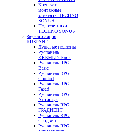
Крепеж и
монтажные
элементы TECHNO
SONUS
Подрозетники
TECHNO SONUS
Звукоизоляция
RUSPANEL
Душевые поддоны
Руспанель
KREMLIN Блок
Руспанель RPG
Basic
Руспанель RPG
Comfort
Руспанель RPG
Fasad
Руспанель RPG
Антистук
Руспанель RPG
ГРАДИЕНТ
Руспанель RPG
Сэндвич
Руспанель RPG