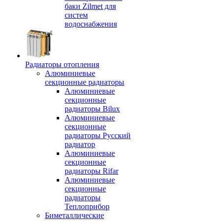
баки Zilmet для
систем
водоснабжения
Радиаторы отопления
Алюминиевые
секционные радиаторы
Алюминиевые
секционные
радиаторы Bilux
Алюминиевые
секционные
радиаторы Русский
радиатор
Алюминиевые
секционные
радиаторы Rifar
Алюминиевые
секционные
радиаторы
Теплоприбор
Биметаллические