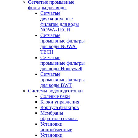
Сетчатые промывные
фильтры для воды
Сетчатые
двухкорпусные
фильтры для воды
NOWA-TECH
Сетчатые
промывные фильтры
для воды NOWA-
TECH
Сетчатые
промывные фильтры
для воды Honeywell
Сетчатые
промывные фильтры
для воды BWT
Системы водоподготовки
Солевые баки
Блоки управления
Корпуса фильтров
Мембраны
обратного осмоса
Установки
ионообменные
Установки