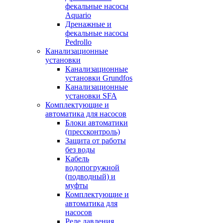
фекальные насосы
Aquario
Дренажные и
фекальные насосы
Pedrollo
Канализационные
установки
Канализационные
установки Grundfos
Канализационные
установки SFA
Комплектующие и
автоматика для насосов
Блоки автоматики
(прессконтроль)
Защита от работы
без воды
Кабель
водопогружной
(подводный) и
муфты
Комплектующие и
автоматика для
насосов
Реле давления