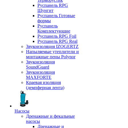
Терморустик
Руспанель RPG
Шунгит
Руспанель Готовые
формы
Руспанель
Комплектующие
Руспанель RPG Foil
Руспанель RPG Real
Звукоизоляция IZOGERTZ
Напыляемые утеплители и
монтажные пены Polynor
Звукоизоляция
SoundGuard
Звукоизоляция
MAXFORTE
Краевая изоляция
(демпферная лента)
Насосы
Дренажные и фекальные
насосы
Дренажные и