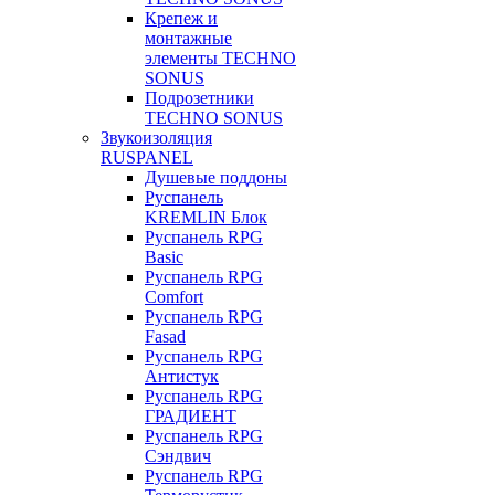
Крепеж и
монтажные
элементы TECHNO
SONUS
Подрозетники
TECHNO SONUS
Звукоизоляция
RUSPANEL
Душевые поддоны
Руспанель
KREMLIN Блок
Руспанель RPG
Basic
Руспанель RPG
Comfort
Руспанель RPG
Fasad
Руспанель RPG
Антистук
Руспанель RPG
ГРАДИЕНТ
Руспанель RPG
Сэндвич
Руспанель RPG