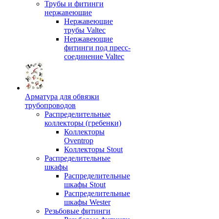
Трубы и фитинги
нержавеющие
Нержавеющие
трубы Valtec
Нержавеющие
фитинги под пресс-
соединение Valtec
Арматура для обвязки
трубопроводов
Распределительные
коллекторы (гребенки)
Коллекторы
Oventrop
Коллекторы Stout
Распределительные
шкафы
Распределительные
шкафы Stout
Распределительные
шкафы Wester
Резьбовые фитинги