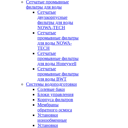
Сетчатые промывные
фильтры для воды
Сетчатые
двухкорпусные
фильтры для воды
NOWA-TECH
Сетчатые
промывные фильтры
для воды NOWA-
TECH
Сетчатые
промывные фильтры
для воды Honeywell
Сетчатые
промывные фильтры
для воды BWT
Системы водоподготовки
Солевые баки
Блоки управления
Корпуса фильтров
Мембраны
обратного осмоса
Установки
ионообменные
Установки