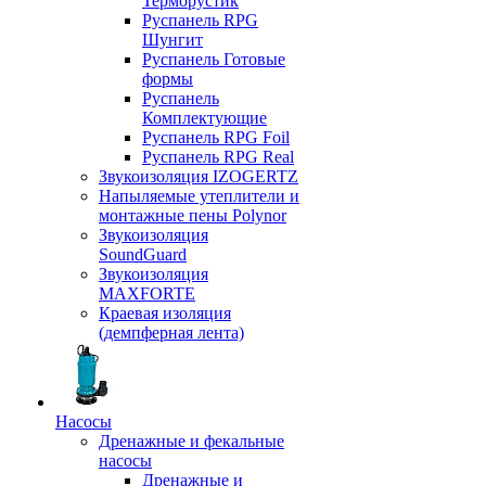
Терморустик
Руспанель RPG
Шунгит
Руспанель Готовые
формы
Руспанель
Комплектующие
Руспанель RPG Foil
Руспанель RPG Real
Звукоизоляция IZOGERTZ
Напыляемые утеплители и
монтажные пены Polynor
Звукоизоляция
SoundGuard
Звукоизоляция
MAXFORTE
Краевая изоляция
(демпферная лента)
Насосы
Дренажные и фекальные
насосы
Дренажные и