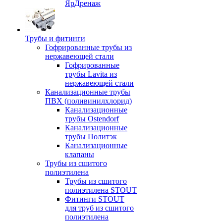
ЯрДренаж
Трубы и фитинги
Гофрированные трубы из
нержавеющей стали
Гофрированные
трубы Lavita из
нержавеющей стали
Канализационные трубы
ПВХ (поливинилхлорид)
Канализационные
трубы Ostendorf
Канализационные
трубы Политэк
Канализационные
клапаны
Трубы из сшитого
полиэтилена
Трубы из сшитого
полиэтилена STOUT
Фитинги STOUT
для труб из сшитого
полиэтилена