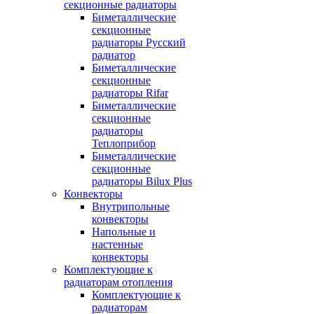
секционные радиаторы
Биметаллические
секционные
радиаторы Русский
радиатор
Биметаллические
секционные
радиаторы Rifar
Биметаллические
секционные
радиаторы
Теплоприбор
Биметаллические
секционные
радиаторы Bilux Plus
Конвекторы
Внутрипольные
конвекторы
Напольные и
настенные
конвекторы
Комплектующие к
радиаторам отопления
Комплектующие к
радиаторам