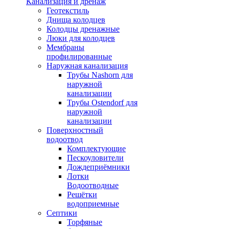
Канализация и дренаж
Геотекстиль
Днища колодцев
Колодцы дренажные
Люки для колодцев
Мембраны
профилированные
Наружная канализация
Трубы Nashorn для
наружной
канализации
Трубы Ostendorf для
наружной
канализации
Поверхностный
водоотвод
Комплектующие
Пескоуловители
Дождеприёмники
Лотки
Водоотводные
Решётки
водоприемные
Септики
Торфяные