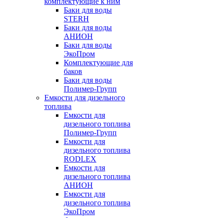
комплектующие к ним
Баки для воды
STERH
Баки для воды
АНИОН
Баки для воды
ЭкоПром
Комплектующие для
баков
Баки для воды
Полимер-Групп
Емкости для дизельного
топлива
Емкости для
дизельного топлива
Полимер-Групп
Емкости для
дизельного топлива
RODLEX
Емкости для
дизельного топлива
АНИОН
Емкости для
дизельного топлива
ЭкоПром