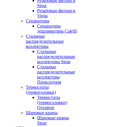
Резьбовые фитинги
Stout
Резьбовые фитинги
Viega
Сепараторы
Сепараторы
дешламаторы Caleffi
Стальные
распределительные
коллекторы
Стальные
распределительные
коллекторы Stout
Стальные
распределительные
коллекторы
Прокситерм
Термостаты
(термоголовки)
Термостаты
(термоголовки)
Oventrop
Шаровые краны
Шаровые краны
Stout