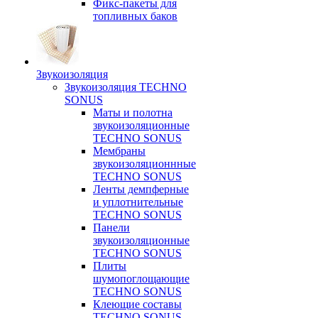
Фикс-пакеты для
топливных баков
Звукоизоляция
Звукоизоляция TECHNO
SONUS
Маты и полотна
звукоизоляционные
TECHNO SONUS
Мембраны
звукоизоляционнные
TECHNO SONUS
Ленты демпферные
и уплотнительные
TECHNO SONUS
Панели
звукоизоляционные
TECHNO SONUS
Плиты
шумопоглощающие
TECHNO SONUS
Клеющие составы
TECHNO SONUS