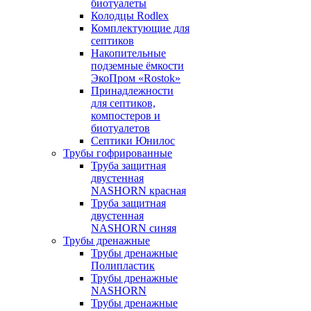
биотуалеты
Колодцы Rodlex
Комплектующие для
септиков
Накопительные
подземные ёмкости
ЭкоПром «Rostok»
Принадлежности
для септиков,
компостеров и
биотуалетов
Септики Юнилос
Трубы гофрированные
Труба защитная
двустенная
NASHORN красная
Труба защитная
двустенная
NASHORN синяя
Трубы дренажные
Трубы дренажные
Полипластик
Трубы дренажные
NASHORN
Трубы дренажные