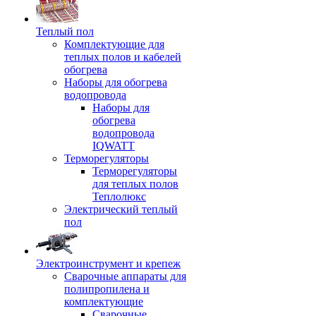
Теплый пол
Комплектующие для
теплых полов и кабелей
обогрева
Наборы для обогрева
водопровода
Наборы для
обогрева
водопровода
IQWATT
Терморегуляторы
Терморегуляторы
для теплых полов
Теплолюкс
Электрический теплый
пол
Электроинструмент и крепеж
Сварочные аппараты для
полипропилена и
комплектующие
Сварочные