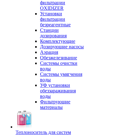
фильтрации
OXIDIZER
Установки
фильтрации
безреагентные
Станции
дозирования
Комплектующие
Дозирующие насосы
Аэрация
Обезжелезивание
Системы очистки
воды
Системы умягчения
воды
УФ установки
обеззараживания
воды
Фильтрующие
материалы
Теплоноситель для систем