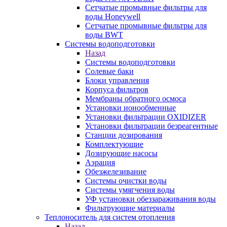
Сетчатые промывные фильтры для
воды Honeywell
Сетчатые промывные фильтры для
воды BWT
Системы водоподготовки
Назад
Системы водоподготовки
Солевые баки
Блоки управления
Корпуса фильтров
Мембраны обратного осмоса
Установки ионообменные
Установки фильтрации OXIDIZER
Установки фильтрации безреагентные
Станции дозирования
Комплектующие
Дозирующие насосы
Аэрация
Обезжелезивание
Системы очистки воды
Системы умягчения воды
УФ установки обеззараживания воды
Фильтрующие материалы
Теплоноситель для систем отопления
Назад