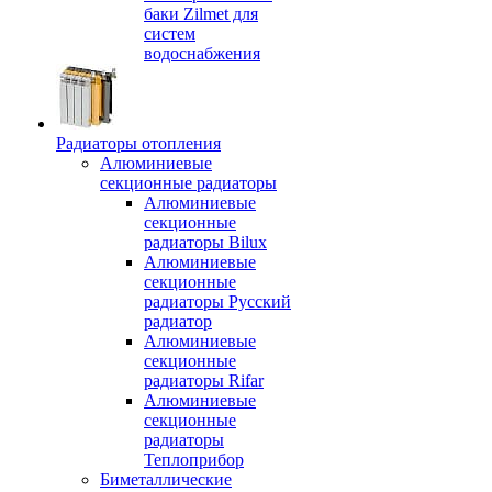
баки Zilmet для
систем
водоснабжения
Радиаторы отопления
Алюминиевые
секционные радиаторы
Алюминиевые
секционные
радиаторы Bilux
Алюминиевые
секционные
радиаторы Русский
радиатор
Алюминиевые
секционные
радиаторы Rifar
Алюминиевые
секционные
радиаторы
Теплоприбор
Биметаллические