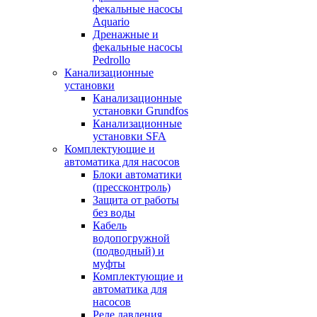
фекальные насосы
Aquario
Дренажные и
фекальные насосы
Pedrollo
Канализационные
установки
Канализационные
установки Grundfos
Канализационные
установки SFA
Комплектующие и
автоматика для насосов
Блоки автоматики
(прессконтроль)
Защита от работы
без воды
Кабель
водопогружной
(подводный) и
муфты
Комплектующие и
автоматика для
насосов
Реле давления