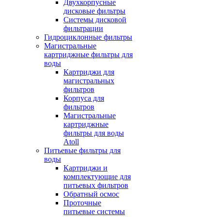
Двухкорпусные
дисковые фильтры
Системы дисковой
фильтрации
Гидроциклонные фильтры
Магистральные
картриджные фильтры для
воды
Картриджи для
магистральных
фильтров
Корпуса для
фильтров
Магистральные
картриджные
фильтры для воды
Atoll
Питьевые фильтры для
воды
Картриджи и
комплектующие для
питьевых фильтров
Обратный осмос
Проточные
питьевые системы