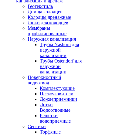
Канализация и дренаж
Геотекстиль
Днища колодцев
Колодцы дренажные
Люки для колодцев
Мембраны
профилированные
Наружная канализация
Трубы Nashorn для
наружной
канализации
Трубы Ostendorf для
наружной
канализации
Поверхностный
водоотвод
Комплектующие
Пескоуловители
Дождеприёмники
Лотки
Водоотводные
Решётки
водоприемные
Септики
Торфяные