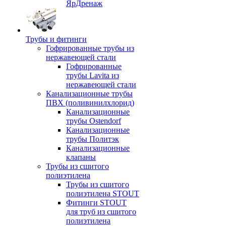
ЯрДренаж
Трубы и фитинги
Гофрированные трубы из
нержавеющей стали
Гофрированные
трубы Lavita из
нержавеющей стали
Канализационные трубы
ПВХ (поливинилхлорид)
Канализационные
трубы Ostendorf
Канализационные
трубы Политэк
Канализационные
клапаны
Трубы из сшитого
полиэтилена
Трубы из сшитого
полиэтилена STOUT
Фитинги STOUT
для труб из сшитого
полиэтилена