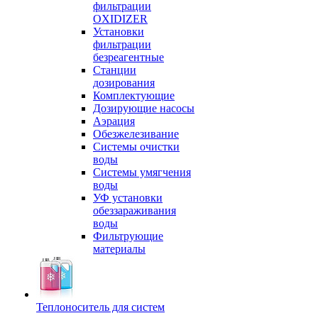
фильтрации
OXIDIZER
Установки
фильтрации
безреагентные
Станции
дозирования
Комплектующие
Дозирующие насосы
Аэрация
Обезжелезивание
Системы очистки
воды
Системы умягчения
воды
УФ установки
обеззараживания
воды
Фильтрующие
материалы
Теплоноситель для систем