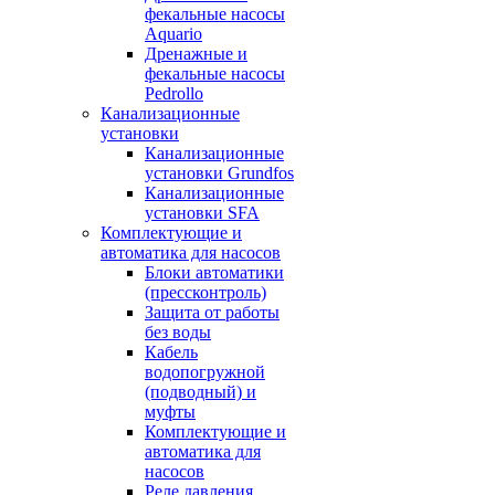
фекальные насосы
Aquario
Дренажные и
фекальные насосы
Pedrollo
Канализационные
установки
Канализационные
установки Grundfos
Канализационные
установки SFA
Комплектующие и
автоматика для насосов
Блоки автоматики
(прессконтроль)
Защита от работы
без воды
Кабель
водопогружной
(подводный) и
муфты
Комплектующие и
автоматика для
насосов
Реле давления