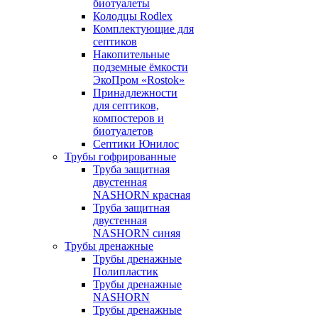
биотуалеты
Колодцы Rodlex
Комплектующие для
септиков
Накопительные
подземные ёмкости
ЭкоПром «Rostok»
Принадлежности
для септиков,
компостеров и
биотуалетов
Септики Юнилос
Трубы гофрированные
Труба защитная
двустенная
NASHORN красная
Труба защитная
двустенная
NASHORN синяя
Трубы дренажные
Трубы дренажные
Полипластик
Трубы дренажные
NASHORN
Трубы дренажные