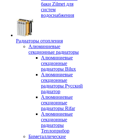
баки Zilmet для
систем
водоснабжения
Радиаторы отопления
Алюминиевые
секционные радиаторы
Алюминиевые
секционные
радиаторы Bilux
Алюминиевые
секционные
радиаторы Русский
радиатор
Алюминиевые
секционные
радиаторы Rifar
Алюминиевые
секционные
радиаторы
Теплоприбор
Биметаллические