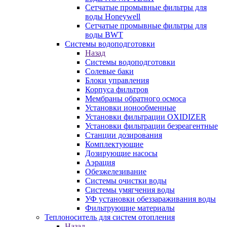
Сетчатые промывные фильтры для
воды Honeywell
Сетчатые промывные фильтры для
воды BWT
Системы водоподготовки
Назад
Системы водоподготовки
Солевые баки
Блоки управления
Корпуса фильтров
Мембраны обратного осмоса
Установки ионообменные
Установки фильтрации OXIDIZER
Установки фильтрации безреагентные
Станции дозирования
Комплектующие
Дозирующие насосы
Аэрация
Обезжелезивание
Системы очистки воды
Системы умягчения воды
УФ установки обеззараживания воды
Фильтрующие материалы
Теплоноситель для систем отопления
Назад