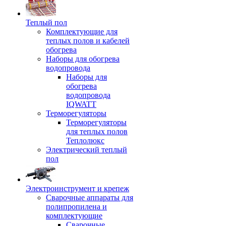
Теплый пол
Комплектующие для
теплых полов и кабелей
обогрева
Наборы для обогрева
водопровода
Наборы для
обогрева
водопровода
IQWATT
Терморегуляторы
Терморегуляторы
для теплых полов
Теплолюкс
Электрический теплый
пол
Электроинструмент и крепеж
Сварочные аппараты для
полипропилена и
комплектующие
Сварочные