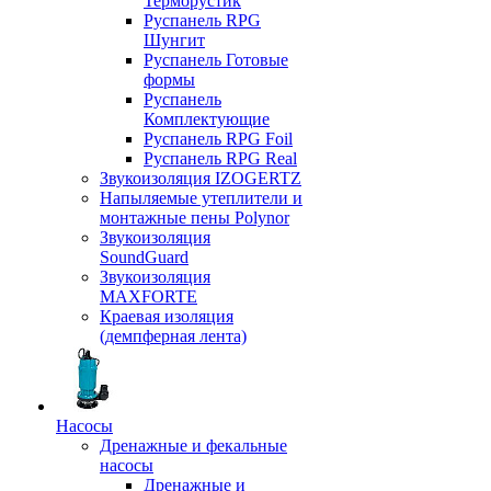
Терморустик
Руспанель RPG
Шунгит
Руспанель Готовые
формы
Руспанель
Комплектующие
Руспанель RPG Foil
Руспанель RPG Real
Звукоизоляция IZOGERTZ
Напыляемые утеплители и
монтажные пены Polynor
Звукоизоляция
SoundGuard
Звукоизоляция
MAXFORTE
Краевая изоляция
(демпферная лента)
Насосы
Дренажные и фекальные
насосы
Дренажные и