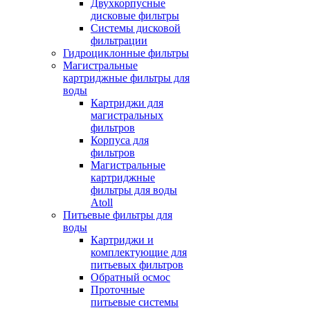
Двухкорпусные
дисковые фильтры
Системы дисковой
фильтрации
Гидроциклонные фильтры
Магистральные
картриджные фильтры для
воды
Картриджи для
магистральных
фильтров
Корпуса для
фильтров
Магистральные
картриджные
фильтры для воды
Atoll
Питьевые фильтры для
воды
Картриджи и
комплектующие для
питьевых фильтров
Обратный осмос
Проточные
питьевые системы