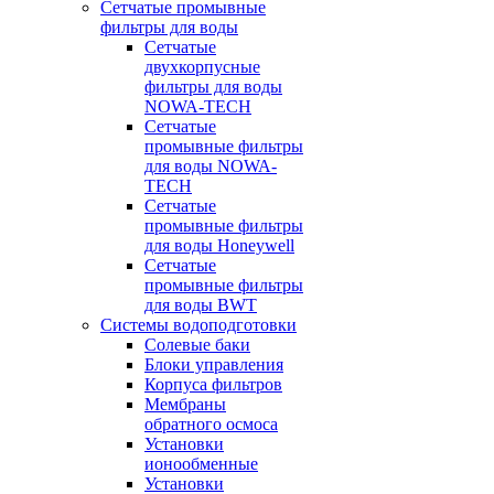
Сетчатые промывные
фильтры для воды
Сетчатые
двухкорпусные
фильтры для воды
NOWA-TECH
Сетчатые
промывные фильтры
для воды NOWA-
TECH
Сетчатые
промывные фильтры
для воды Honeywell
Сетчатые
промывные фильтры
для воды BWT
Системы водоподготовки
Солевые баки
Блоки управления
Корпуса фильтров
Мембраны
обратного осмоса
Установки
ионообменные
Установки