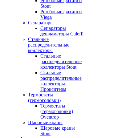
Резьбовые фитинги
Stout
Резьбовые фитинги
Viega
Сепараторы
Сепараторы
дешламаторы Caleffi
Стальные
распределительные
коллекторы
Стальные
распределительные
коллекторы Stout
Стальные
распределительные
коллекторы
Прокситерм
Термостаты
(термоголовки)
Термостаты
(термоголовки)
Oventrop
Шаровые краны
Шаровые краны
Stout