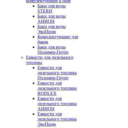
комплектующие к ним
Баки для воды
STERH
Баки для воды
АНИОН
Баки для воды
ЭкоПром
Комплектующие для
баков
Баки для воды
Полимер-Групп
Емкости для дизельного
топлива
Емкости для
дизельного топлива
Полимер-Групп
Емкости для
дизельного топлива
RODLEX
Емкости для
дизельного топлива
АНИОН
Емкости для
дизельного топлива
ЭкоПром