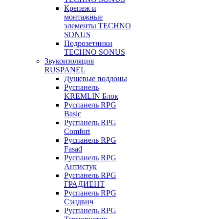
Крепеж и
монтажные
элементы TECHNO
SONUS
Подрозетники
TECHNO SONUS
Звукоизоляция
RUSPANEL
Душевые поддоны
Руспанель
KREMLIN Блок
Руспанель RPG
Basic
Руспанель RPG
Comfort
Руспанель RPG
Fasad
Руспанель RPG
Антистук
Руспанель RPG
ГРАДИЕНТ
Руспанель RPG
Сэндвич
Руспанель RPG