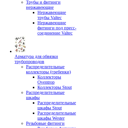
Трубы и фитинги
нержавеющие
Нержавеющие
трубы Valtec
Нержавеющие
фитинги под пресс-
соединение Valtec
Арматура для обвязки
трубопроводов
Распределительные
коллекторы (гребенки)
Коллекторы
Oventrop
Коллекторы Stout
Распределительные
шкафы
Распределительные
шкафы Stout
Распределительные
шкафы Wester
Резьбовые фитинги