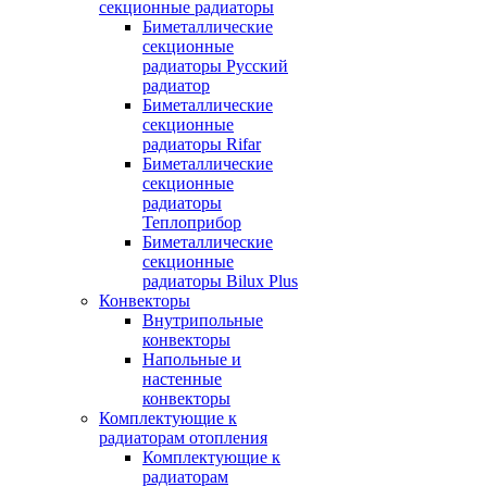
секционные радиаторы
Биметаллические
секционные
радиаторы Русский
радиатор
Биметаллические
секционные
радиаторы Rifar
Биметаллические
секционные
радиаторы
Теплоприбор
Биметаллические
секционные
радиаторы Bilux Plus
Конвекторы
Внутрипольные
конвекторы
Напольные и
настенные
конвекторы
Комплектующие к
радиаторам отопления
Комплектующие к
радиаторам