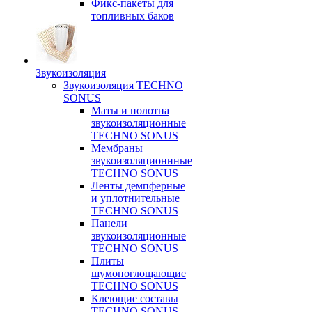
Фикс-пакеты для
топливных баков
Звукоизоляция
Звукоизоляция TECHNO
SONUS
Маты и полотна
звукоизоляционные
TECHNO SONUS
Мембраны
звукоизоляционнные
TECHNO SONUS
Ленты демпферные
и уплотнительные
TECHNO SONUS
Панели
звукоизоляционные
TECHNO SONUS
Плиты
шумопоглощающие
TECHNO SONUS
Клеющие составы
TECHNO SONUS