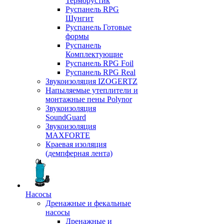
Терморустик
Руспанель RPG
Шунгит
Руспанель Готовые
формы
Руспанель
Комплектующие
Руспанель RPG Foil
Руспанель RPG Real
Звукоизоляция IZOGERTZ
Напыляемые утеплители и
монтажные пены Polynor
Звукоизоляция
SoundGuard
Звукоизоляция
MAXFORTE
Краевая изоляция
(демпферная лента)
Насосы
Дренажные и фекальные
насосы
Дренажные и