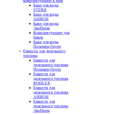
комплектующие к ним
Баки для воды
STERH
Баки для воды
АНИОН
Баки для воды
ЭкоПром
Комплектующие для
баков
Баки для воды
Полимер-Групп
Емкости для дизельного
топлива
Емкости для
дизельного топлива
Полимер-Групп
Емкости для
дизельного топлива
RODLEX
Емкости для
дизельного топлива
АНИОН
Емкости для
дизельного топлива
ЭкоПром