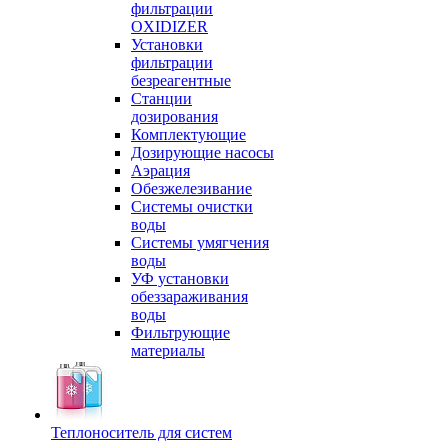
фильтрации
OXIDIZER
Установки
фильтрации
безреагентные
Станции
дозирования
Комплектующие
Дозирующие насосы
Аэрация
Обезжелезивание
Системы очистки
воды
Системы умягчения
воды
УФ установки
обеззараживания
воды
Фильтрующие
материалы
Теплоноситель для систем