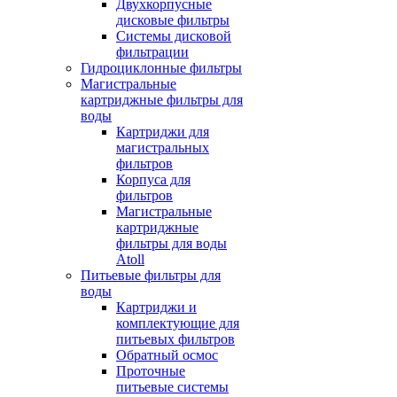
Двухкорпусные
дисковые фильтры
Системы дисковой
фильтрации
Гидроциклонные фильтры
Магистральные
картриджные фильтры для
воды
Картриджи для
магистральных
фильтров
Корпуса для
фильтров
Магистральные
картриджные
фильтры для воды
Atoll
Питьевые фильтры для
воды
Картриджи и
комплектующие для
питьевых фильтров
Обратный осмос
Проточные
питьевые системы