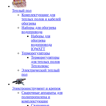
Теплый пол
Комплектующие для
теплых полов и кабелей
обогрева
Наборы для обогрева
водопровода
Наборы для
обогрева
водопровода
IQWATT
Терморегуляторы
Терморегуляторы
для теплых полов
Теплолюкс
Электрический теплый
пол
Электроинструмент и крепеж
Сварочные аппараты для
полипропилена и
комплектующие
Сварочные