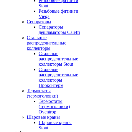
Резьбовые фитинги
Stout
Резьбовые фитинги
Viega
Сепараторы
Сепараторы
дешламаторы Caleffi
Стальные
распределительные
коллекторы
Стальные
распределительные
коллекторы Stout
Стальные
распределительные
коллекторы
Прокситерм
Термостаты
(термоголовки)
Термостаты
(термоголовки)
Oventrop
Шаровые краны
Шаровые краны
Stout