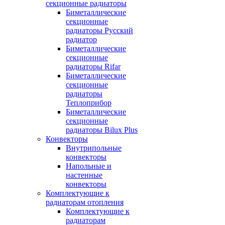
секционные радиаторы
Биметаллические
секционные
радиаторы Русский
радиатор
Биметаллические
секционные
радиаторы Rifar
Биметаллические
секционные
радиаторы
Теплоприбор
Биметаллические
секционные
радиаторы Bilux Plus
Конвекторы
Внутрипольные
конвекторы
Напольные и
настенные
конвекторы
Комплектующие к
радиаторам отопления
Комплектующие к
радиаторам