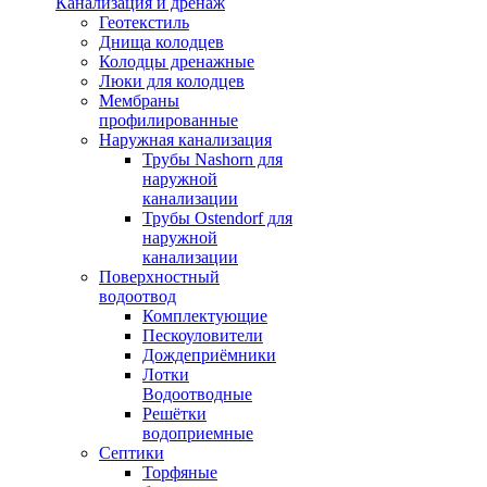
Канализация и дренаж
Геотекстиль
Днища колодцев
Колодцы дренажные
Люки для колодцев
Мембраны
профилированные
Наружная канализация
Трубы Nashorn для
наружной
канализации
Трубы Ostendorf для
наружной
канализации
Поверхностный
водоотвод
Комплектующие
Пескоуловители
Дождеприёмники
Лотки
Водоотводные
Решётки
водоприемные
Септики
Торфяные