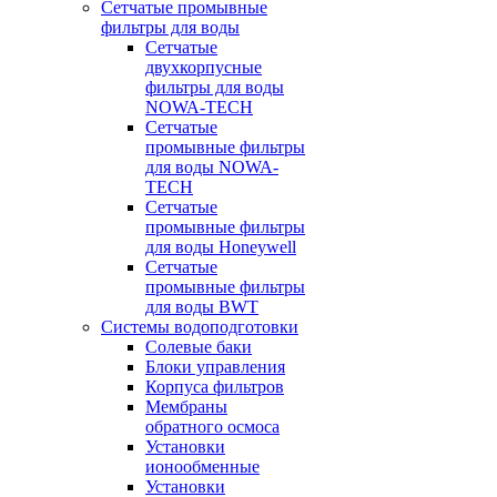
Сетчатые промывные
фильтры для воды
Сетчатые
двухкорпусные
фильтры для воды
NOWA-TECH
Сетчатые
промывные фильтры
для воды NOWA-
TECH
Сетчатые
промывные фильтры
для воды Honeywell
Сетчатые
промывные фильтры
для воды BWT
Системы водоподготовки
Солевые баки
Блоки управления
Корпуса фильтров
Мембраны
обратного осмоса
Установки
ионообменные
Установки