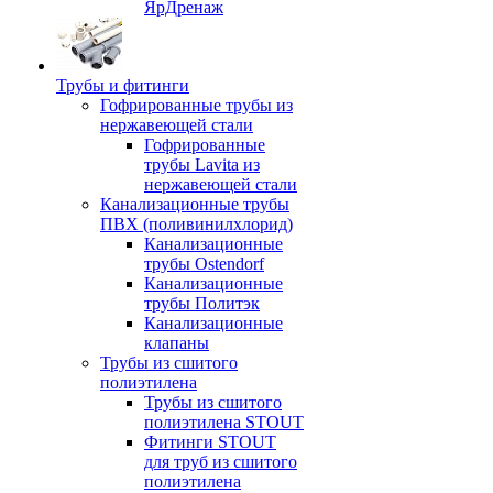
ЯрДренаж
Трубы и фитинги
Гофрированные трубы из
нержавеющей стали
Гофрированные
трубы Lavita из
нержавеющей стали
Канализационные трубы
ПВХ (поливинилхлорид)
Канализационные
трубы Ostendorf
Канализационные
трубы Политэк
Канализационные
клапаны
Трубы из сшитого
полиэтилена
Трубы из сшитого
полиэтилена STOUT
Фитинги STOUT
для труб из сшитого
полиэтилена