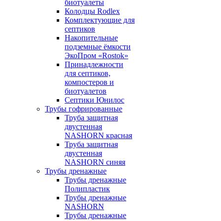
биотуалеты
Колодцы Rodlex
Комплектующие для
септиков
Накопительные
подземные ёмкости
ЭкоПром «Rostok»
Принадлежности
для септиков,
компостеров и
биотуалетов
Септики Юнилос
Трубы гофрированные
Труба защитная
двустенная
NASHORN красная
Труба защитная
двустенная
NASHORN синяя
Трубы дренажные
Трубы дренажные
Полипластик
Трубы дренажные
NASHORN
Трубы дренажные