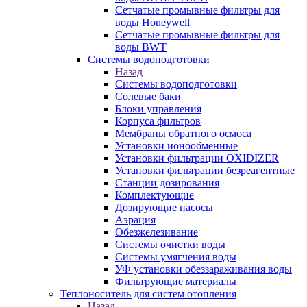
Сетчатые промывные фильтры для
воды Honeywell
Сетчатые промывные фильтры для
воды BWT
Системы водоподготовки
Назад
Системы водоподготовки
Солевые баки
Блоки управления
Корпуса фильтров
Мембраны обратного осмоса
Установки ионообменные
Установки фильтрации OXIDIZER
Установки фильтрации безреагентные
Станции дозирования
Комплектующие
Дозирующие насосы
Аэрация
Обезжелезивание
Системы очистки воды
Системы умягчения воды
УФ установки обеззараживания воды
Фильтрующие материалы
Теплоноситель для систем отопления
Назад