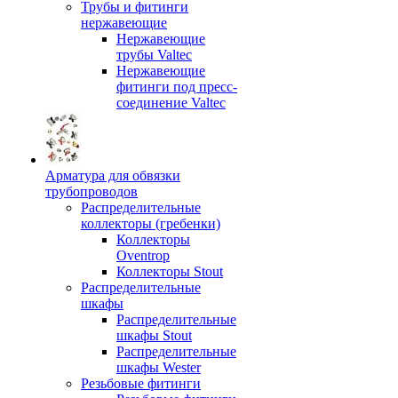
Трубы и фитинги
нержавеющие
Нержавеющие
трубы Valtec
Нержавеющие
фитинги под пресс-
соединение Valtec
Арматура для обвязки
трубопроводов
Распределительные
коллекторы (гребенки)
Коллекторы
Oventrop
Коллекторы Stout
Распределительные
шкафы
Распределительные
шкафы Stout
Распределительные
шкафы Wester
Резьбовые фитинги