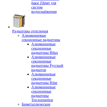
баки Zilmet для
систем
водоснабжения
Радиаторы отопления
Алюминиевые
секционные радиаторы
Алюминиевые
секционные
радиаторы Bilux
Алюминиевые
секционные
радиаторы Русский
радиатор
Алюминиевые
секционные
радиаторы Rifar
Алюминиевые
секционные
радиаторы
Теплоприбор
Биметаллические