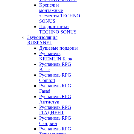
Крепеж и
монтажные
элементы TECHNO
SONUS
Подрозетники
TECHNO SONUS
Звукоизоляция
RUSPANEL
Душевые поддоны
Руспанель
KREMLIN Блок
Руспанель RPG
Basic
Руспанель RPG
Comfort
Руспанель RPG
Fasad
Руспанель RPG
Антистук
Руспанель RPG
ГРАДИЕНТ
Руспанель RPG
Сэндвич
Руспанель RPG