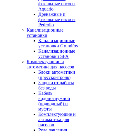
фекальные насосы
Aquario
Дренажные и
фекальные насосы
Pedrollo
Канализационные
установки
Канализационные
установки Grundfos
Канализационные
установки SFA
Комплектующие и
автоматика для насосов
Блоки автоматики
(прессконтроль)
Защита от работы
без воды
Кабель
водопогружной
(подводный) и
муфты
Комплектующие и
автоматика для
насосов
Реле давления