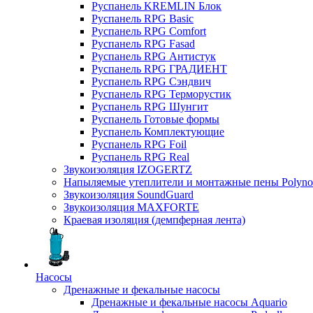
Руспанель KREMLIN Блок
Руспанель RPG Basic
Руспанель RPG Comfort
Руспанель RPG Fasad
Руспанель RPG Антистук
Руспанель RPG ГРАДИЕНТ
Руспанель RPG Сэндвич
Руспанель RPG Терморустик
Руспанель RPG Шунгит
Руспанель Готовые формы
Руспанель Комплектующие
Руспанель RPG Foil
Руспанель RPG Real
Звукоизоляция IZOGERTZ
Напыляемые утеплители и монтажные пены Polyno
Звукоизоляция SoundGuard
Звукоизоляция MAXFORTE
Краевая изоляция (демпферная лента)
Насосы
Дренажные и фекальные насосы
Дренажные и фекальные насосы Aquario