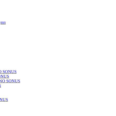
упп
NO SONUS
ONUS
CHNO SONUS
S
ONUS