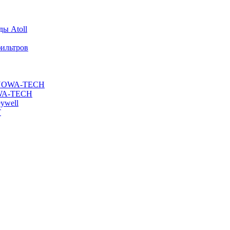
ы Atoll
ильтров
ы NOWA-TECH
OWA-TECH
ywell
T