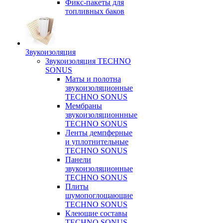
Фикс-пакеты для
топливных баков
Звукоизоляция
Звукоизоляция TECHNO
SONUS
Маты и полотна
звукоизоляционные
TECHNO SONUS
Мембраны
звукоизоляционнные
TECHNO SONUS
Ленты демпферные
и уплотнительные
TECHNO SONUS
Панели
звукоизоляционные
TECHNO SONUS
Плиты
шумопоглощающие
TECHNO SONUS
Клеющие составы
TECHNO SONUS