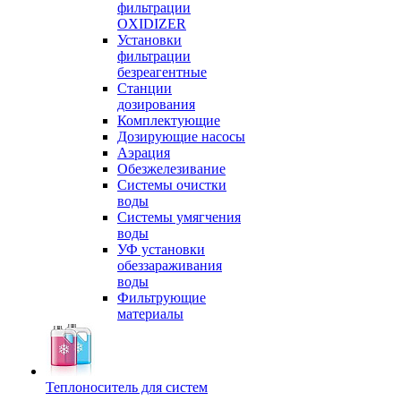
фильтрации
OXIDIZER
Установки
фильтрации
безреагентные
Станции
дозирования
Комплектующие
Дозирующие насосы
Аэрация
Обезжелезивание
Системы очистки
воды
Системы умягчения
воды
УФ установки
обеззараживания
воды
Фильтрующие
материалы
Теплоноситель для систем