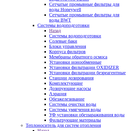
Сетчатые промывные фильтры для
воды Honeywell
Сетчатые промывные фильтры для
воды BWT
Системы водоподготовки
Назад
Системы водоподготовки
Солевые баки
Блоки управления
Корпуса фильтров
Мембраны обратного осмоса
Установки ионообменные
Установки фильтрации OXIDIZER
Установки фильтрации безреагентные
Станции дозирования
Комплектующие
Дозирующие насосы
Аэрация
Обезжелезивание
Системы очистки воды
Системы умягчения воды
УФ установки обеззараживания воды
Фильтрующие материалы
Теплоноситель для систем отопления
Назад