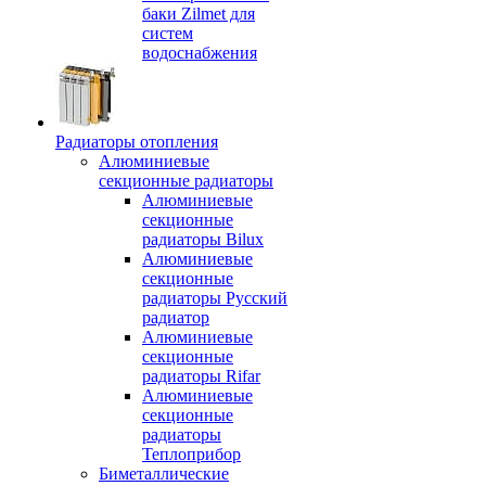
баки Zilmet для
систем
водоснабжения
Радиаторы отопления
Алюминиевые
секционные радиаторы
Алюминиевые
секционные
радиаторы Bilux
Алюминиевые
секционные
радиаторы Русский
радиатор
Алюминиевые
секционные
радиаторы Rifar
Алюминиевые
секционные
радиаторы
Теплоприбор
Биметаллические