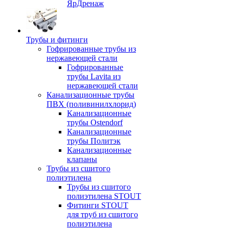
ЯрДренаж
Трубы и фитинги
Гофрированные трубы из
нержавеющей стали
Гофрированные
трубы Lavita из
нержавеющей стали
Канализационные трубы
ПВХ (поливинилхлорид)
Канализационные
трубы Ostendorf
Канализационные
трубы Политэк
Канализационные
клапаны
Трубы из сшитого
полиэтилена
Трубы из сшитого
полиэтилена STOUT
Фитинги STOUT
для труб из сшитого
полиэтилена