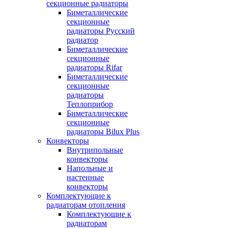
секционные радиаторы
Биметаллические
секционные
радиаторы Русский
радиатор
Биметаллические
секционные
радиаторы Rifar
Биметаллические
секционные
радиаторы
Теплоприбор
Биметаллические
секционные
радиаторы Bilux Plus
Конвекторы
Внутрипольные
конвекторы
Напольные и
настенные
конвекторы
Комплектующие к
радиаторам отопления
Комплектующие к
радиаторам