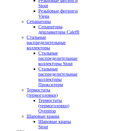
Резьбовые фитинги
Stout
Резьбовые фитинги
Viega
Сепараторы
Сепараторы
дешламаторы Caleffi
Стальные
распределительные
коллекторы
Стальные
распределительные
коллекторы Stout
Стальные
распределительные
коллекторы
Прокситерм
Термостаты
(термоголовки)
Термостаты
(термоголовки)
Oventrop
Шаровые краны
Шаровые краны
Stout