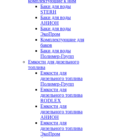
комплектующие к ним
Баки для воды
STERH
Баки для воды
АНИОН
Баки для воды
ЭкоПром
Комплектующие для
баков
Баки для воды
Полимер-Групп
Емкости для дизельного
топлива
Емкости для
дизельного топлива
Полимер-Групп
Емкости для
дизельного топлива
RODLEX
Емкости для
дизельного топлива
АНИОН
Емкости для
дизельного топлива
ЭкоПром