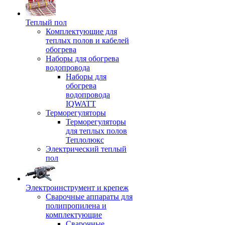
Теплый пол
Комплектующие для
теплых полов и кабелей
обогрева
Наборы для обогрева
водопровода
Наборы для
обогрева
водопровода
IQWATT
Терморегуляторы
Терморегуляторы
для теплых полов
Теплолюкс
Электрический теплый
пол
Электроинструмент и крепеж
Сварочные аппараты для
полипропилена и
комплектующие
Сварочные