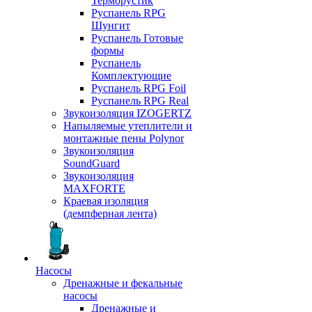
Терморустик
Руспанель RPG
Шунгит
Руспанель Готовые
формы
Руспанель
Комплектующие
Руспанель RPG Foil
Руспанель RPG Real
Звукоизоляция IZOGERTZ
Напыляемые утеплители и
монтажные пены Polynor
Звукоизоляция
SoundGuard
Звукоизоляция
MAXFORTE
Краевая изоляция
(демпферная лента)
Насосы
Дренажные и фекальные
насосы
Дренажные и