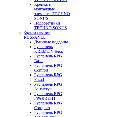
Крепеж и
монтажные
элементы TECHNO
SONUS
Подрозетники
TECHNO SONUS
Звукоизоляция
RUSPANEL
Душевые поддоны
Руспанель
KREMLIN Блок
Руспанель RPG
Basic
Руспанель RPG
Comfort
Руспанель RPG
Fasad
Руспанель RPG
Антистук
Руспанель RPG
ГРАДИЕНТ
Руспанель RPG
Сэндвич
Руспанель RPG