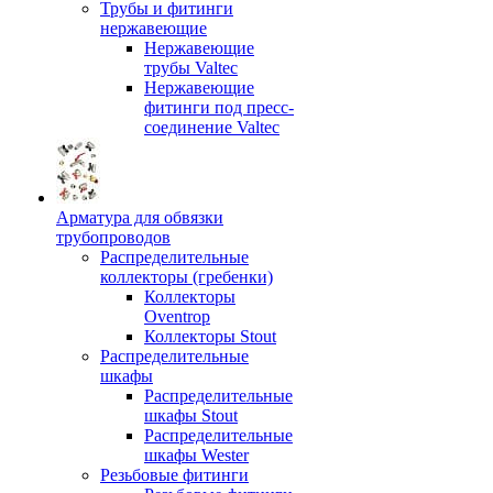
Трубы и фитинги
нержавеющие
Нержавеющие
трубы Valtec
Нержавеющие
фитинги под пресс-
соединение Valtec
Арматура для обвязки
трубопроводов
Распределительные
коллекторы (гребенки)
Коллекторы
Oventrop
Коллекторы Stout
Распределительные
шкафы
Распределительные
шкафы Stout
Распределительные
шкафы Wester
Резьбовые фитинги