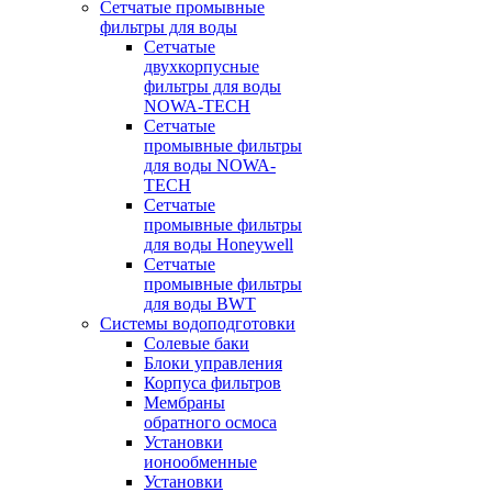
Сетчатые промывные
фильтры для воды
Сетчатые
двухкорпусные
фильтры для воды
NOWA-TECH
Сетчатые
промывные фильтры
для воды NOWA-
TECH
Сетчатые
промывные фильтры
для воды Honeywell
Сетчатые
промывные фильтры
для воды BWT
Системы водоподготовки
Солевые баки
Блоки управления
Корпуса фильтров
Мембраны
обратного осмоса
Установки
ионообменные
Установки