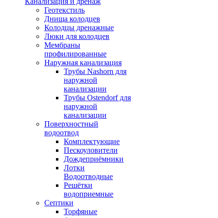
Канализация и дренаж
Геотекстиль
Днища колодцев
Колодцы дренажные
Люки для колодцев
Мембраны
профилированные
Наружная канализация
Трубы Nashorn для
наружной
канализации
Трубы Ostendorf для
наружной
канализации
Поверхностный
водоотвод
Комплектующие
Пескоуловители
Дождеприёмники
Лотки
Водоотводные
Решётки
водоприемные
Септики
Торфяные