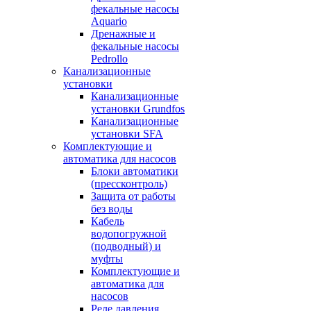
фекальные насосы
Aquario
Дренажные и
фекальные насосы
Pedrollo
Канализационные
установки
Канализационные
установки Grundfos
Канализационные
установки SFA
Комплектующие и
автоматика для насосов
Блоки автоматики
(прессконтроль)
Защита от работы
без воды
Кабель
водопогружной
(подводный) и
муфты
Комплектующие и
автоматика для
насосов
Реле давления