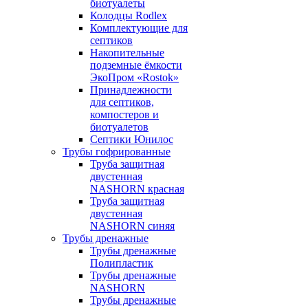
биотуалеты
Колодцы Rodlex
Комплектующие для
септиков
Накопительные
подземные ёмкости
ЭкоПром «Rostok»
Принадлежности
для септиков,
компостеров и
биотуалетов
Септики Юнилос
Трубы гофрированные
Труба защитная
двустенная
NASHORN красная
Труба защитная
двустенная
NASHORN синяя
Трубы дренажные
Трубы дренажные
Полипластик
Трубы дренажные
NASHORN
Трубы дренажные