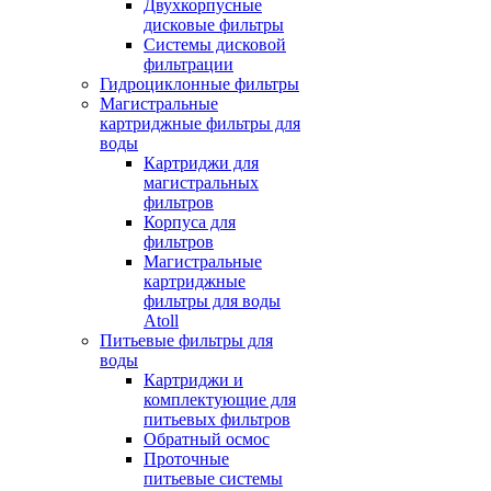
Двухкорпусные
дисковые фильтры
Системы дисковой
фильтрации
Гидроциклонные фильтры
Магистральные
картриджные фильтры для
воды
Картриджи для
магистральных
фильтров
Корпуса для
фильтров
Магистральные
картриджные
фильтры для воды
Atoll
Питьевые фильтры для
воды
Картриджи и
комплектующие для
питьевых фильтров
Обратный осмос
Проточные
питьевые системы