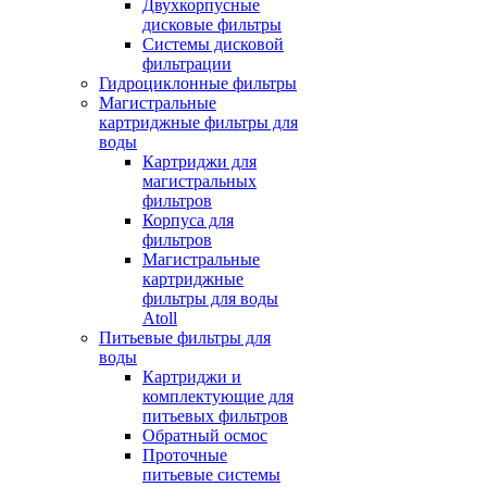
Двухкорпусные
дисковые фильтры
Системы дисковой
фильтрации
Гидроциклонные фильтры
Магистральные
картриджные фильтры для
воды
Картриджи для
магистральных
фильтров
Корпуса для
фильтров
Магистральные
картриджные
фильтры для воды
Atoll
Питьевые фильтры для
воды
Картриджи и
комплектующие для
питьевых фильтров
Обратный осмос
Проточные
питьевые системы