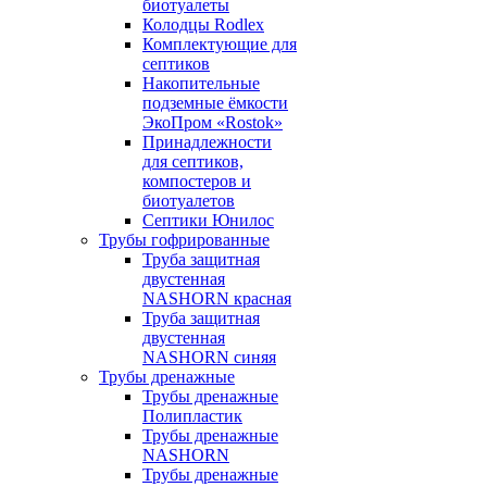
биотуалеты
Колодцы Rodlex
Комплектующие для
септиков
Накопительные
подземные ёмкости
ЭкоПром «Rostok»
Принадлежности
для септиков,
компостеров и
биотуалетов
Септики Юнилос
Трубы гофрированные
Труба защитная
двустенная
NASHORN красная
Труба защитная
двустенная
NASHORN синяя
Трубы дренажные
Трубы дренажные
Полипластик
Трубы дренажные
NASHORN
Трубы дренажные