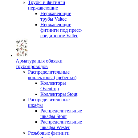
Трубы и фитинги
нержавеющие
Нержавеющие
трубы Valtec
Нержавеющие
фитинги под пресс-
соединение Valtec
Арматура для обвязки
трубопроводов
Распределительные
коллекторы (гребенки)
Коллекторы
Oventrop
Коллекторы Stout
Распределительные
шкафы
Распределительные
шкафы Stout
Распределительные
шкафы Wester
Резьбовые фитинги