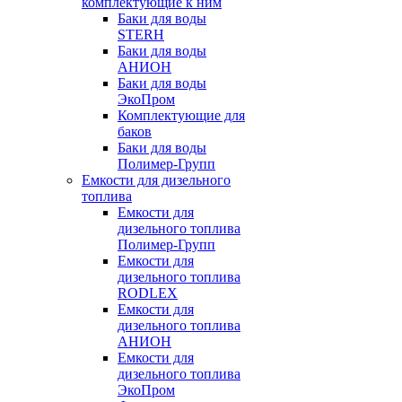
комплектующие к ним
Баки для воды
STERH
Баки для воды
АНИОН
Баки для воды
ЭкоПром
Комплектующие для
баков
Баки для воды
Полимер-Групп
Емкости для дизельного
топлива
Емкости для
дизельного топлива
Полимер-Групп
Емкости для
дизельного топлива
RODLEX
Емкости для
дизельного топлива
АНИОН
Емкости для
дизельного топлива
ЭкоПром