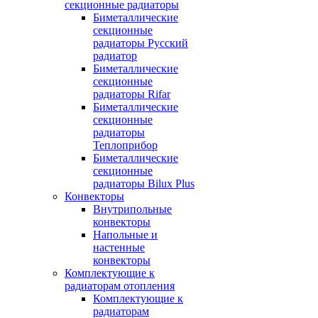
секционные радиаторы
Биметаллические
секционные
радиаторы Русский
радиатор
Биметаллические
секционные
радиаторы Rifar
Биметаллические
секционные
радиаторы
Теплоприбор
Биметаллические
секционные
радиаторы Bilux Plus
Конвекторы
Внутрипольные
конвекторы
Напольные и
настенные
конвекторы
Комплектующие к
радиаторам отопления
Комплектующие к
радиаторам