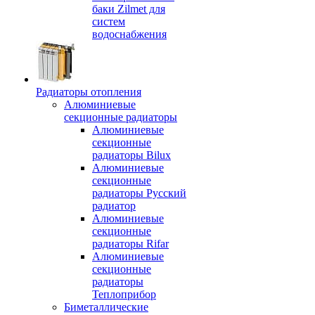
баки Zilmet для
систем
водоснабжения
Радиаторы отопления
Алюминиевые
секционные радиаторы
Алюминиевые
секционные
радиаторы Bilux
Алюминиевые
секционные
радиаторы Русский
радиатор
Алюминиевые
секционные
радиаторы Rifar
Алюминиевые
секционные
радиаторы
Теплоприбор
Биметаллические