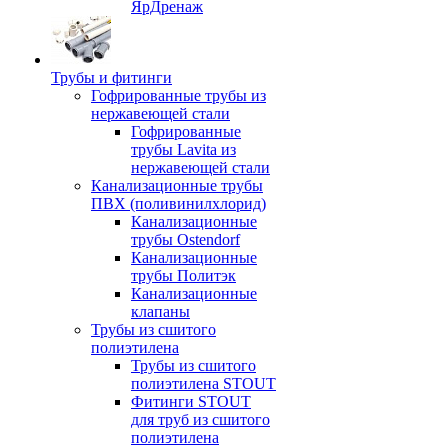
ЯрДренаж
Трубы и фитинги
Гофрированные трубы из
нержавеющей стали
Гофрированные
трубы Lavita из
нержавеющей стали
Канализационные трубы
ПВХ (поливинилхлорид)
Канализационные
трубы Ostendorf
Канализационные
трубы Политэк
Канализационные
клапаны
Трубы из сшитого
полиэтилена
Трубы из сшитого
полиэтилена STOUT
Фитинги STOUT
для труб из сшитого
полиэтилена