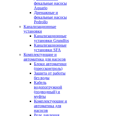
фекальные насосы
Aquario
Дренажные и
фекальные насосы
Pedrollo
Канализационные
установки
Канализационные
установки Grundfos
Канализационные
установки SFA
Комплектующие и
автоматика для насосов
Блоки автоматики
(прессконтроль)
Защита от работы
без воды
Кабель
водопогружной
(подводный) и
муфты
Комплектующие и
автоматика для
насосов
Реле давления