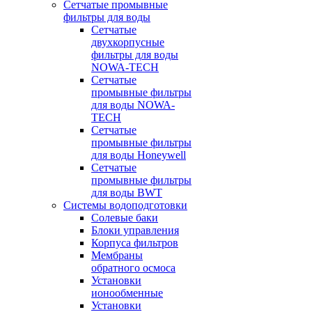
Сетчатые промывные
фильтры для воды
Сетчатые
двухкорпусные
фильтры для воды
NOWA-TECH
Сетчатые
промывные фильтры
для воды NOWA-
TECH
Сетчатые
промывные фильтры
для воды Honeywell
Сетчатые
промывные фильтры
для воды BWT
Системы водоподготовки
Солевые баки
Блоки управления
Корпуса фильтров
Мембраны
обратного осмоса
Установки
ионообменные
Установки