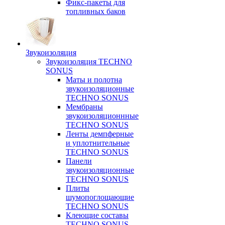
Фикс-пакеты для
топливных баков
Звукоизоляция
Звукоизоляция TECHNO
SONUS
Маты и полотна
звукоизоляционные
TECHNO SONUS
Мембраны
звукоизоляционнные
TECHNO SONUS
Ленты демпферные
и уплотнительные
TECHNO SONUS
Панели
звукоизоляционные
TECHNO SONUS
Плиты
шумопоглощающие
TECHNO SONUS
Клеющие составы
TECHNO SONUS