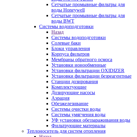
Сетчатые промывные фильтры для
воды Honeywell
Сетчатые промывные фильтры для
воды BWT
Системы водоподготовки
Назад
Системы водоподготовки
Солевые баки
Блоки управления
Корпуса фильтров
Мембраны обратного осмоса
Установки ионообменные
Установки фильтрации OXIDIZER
Установки фильтрации безреагентные
Станции дозирования
Комплектующие
Дозирующие насосы
Аэрация
Обезжелезивание
Системы очистки воды
Системы умягчения воды
УФ установки обеззараживания воды
Фильтрующие материалы
Теплоноситель для систем отопления
Назад