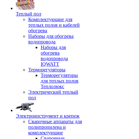
Теплый пол
Комплектующие для
теплых полов и кабелей
обогрева
Наборы для обогрева
водопровода
Наборы для
обогрева
водопровода
IQWATT
Терморегуляторы
Терморегуляторы
для теплых полов
Теплолюкс
Электрический теплый
пол
Электроинструмент и крепеж
Сварочные аппараты для
полипропилена и
комплектующие
Сварочные