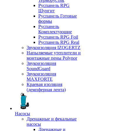
Терморустик
Руспанель RPG
Шунгит
Руспанель Готовые
формы
Руспанель
Комплектующие
Руспанель RPG Foil
Руспанель RPG Real
Звукоизоляция IZOGERTZ
Напыляемые утеплители и
монтажные пены Polynor
Звукоизоляция
SoundGuard
Звукоизоляция
MAXFORTE
Краевая изоляция
(демпферная лента)
Насосы
Дренажные и фекальные
насосы
Дренажные и