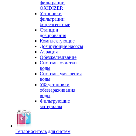
фильтрации
OXIDIZER
Установки
фильтрации
безреагентные
Станции
дозирования
Комплектующие
Дозирующие насосы
Аэрация
Обезжелезивание
Системы очистки
воды
Системы умягчения
воды
УФ установки
обеззараживания
воды
Фильтрующие
материалы
Теплоноситель для систем