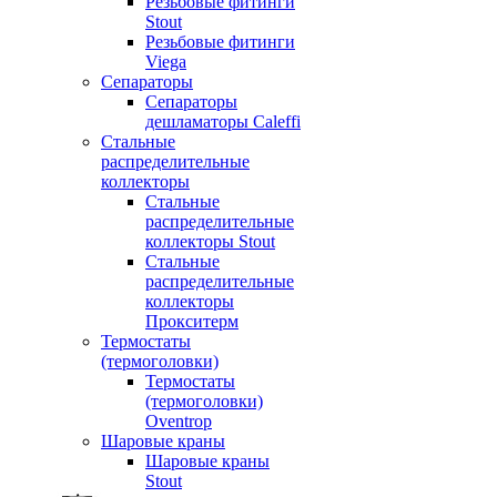
Резьбовые фитинги
Stout
Резьбовые фитинги
Viega
Сепараторы
Сепараторы
дешламаторы Caleffi
Стальные
распределительные
коллекторы
Стальные
распределительные
коллекторы Stout
Стальные
распределительные
коллекторы
Прокситерм
Термостаты
(термоголовки)
Термостаты
(термоголовки)
Oventrop
Шаровые краны
Шаровые краны
Stout