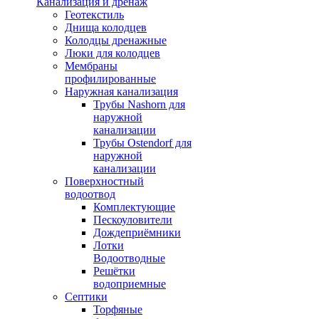
Канализация и дренаж
Геотекстиль
Днища колодцев
Колодцы дренажные
Люки для колодцев
Мембраны
профилированные
Наружная канализация
Трубы Nashorn для
наружной
канализации
Трубы Ostendorf для
наружной
канализации
Поверхностный
водоотвод
Комплектующие
Пескоуловители
Дождеприёмники
Лотки
Водоотводные
Решётки
водоприемные
Септики
Торфяные