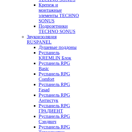
Крепеж и
монтажные
элементы TECHNO
SONUS
Подрозетники
TECHNO SONUS
Звукоизоляция
RUSPANEL
Душевые поддоны
Руспанель
KREMLIN Блок
Руспанель RPG
Basic
Руспанель RPG
Comfort
Руспанель RPG
Fasad
Руспанель RPG
Антистук
Руспанель RPG
ГРАДИЕНТ
Руспанель RPG
Сэндвич
Руспанель RPG