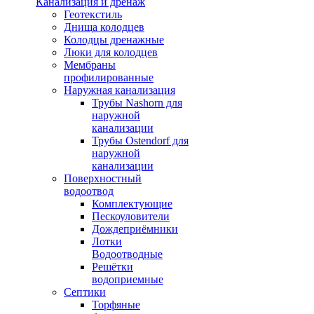
Канализация и дренаж
Геотекстиль
Днища колодцев
Колодцы дренажные
Люки для колодцев
Мембраны
профилированные
Наружная канализация
Трубы Nashorn для
наружной
канализации
Трубы Ostendorf для
наружной
канализации
Поверхностный
водоотвод
Комплектующие
Пескоуловители
Дождеприёмники
Лотки
Водоотводные
Решётки
водоприемные
Септики
Торфяные