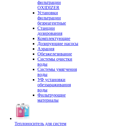
фильтрации
OXIDIZER
Установки
фильтрации
безреагентные
Станции
дозирования
Комплектующие
Дозирующие насосы
Аэрация
Обезжелезивание
Системы очистки
воды
Системы умягчения
воды
УФ установки
обеззараживания
воды
Фильтрующие
материалы
Теплоноситель для систем