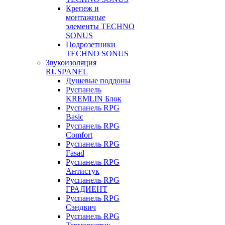
Крепеж и
монтажные
элементы TECHNO
SONUS
Подрозетники
TECHNO SONUS
Звукоизоляция
RUSPANEL
Душевые поддоны
Руспанель
KREMLIN Блок
Руспанель RPG
Basic
Руспанель RPG
Comfort
Руспанель RPG
Fasad
Руспанель RPG
Антистук
Руспанель RPG
ГРАДИЕНТ
Руспанель RPG
Сэндвич
Руспанель RPG