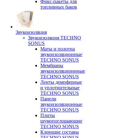
Фикс-пакеты для
топливных баков
Звукоизоляция
Звукоизоляция TECHNO
SONUS
Маты и полотна
звукоизоляционные
TECHNO SONUS
Мембраны
звукоизоляционнные
TECHNO SONUS
Ленты демпферные
и уплотнительные
TECHNO SONUS
Панели
звукоизоляционные
TECHNO SONUS
Плиты
шумопоглощающие
TECHNO SONUS
Клеющие составы
TECHNO SONUS