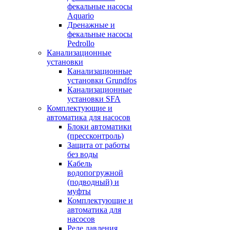
фекальные насосы
Aquario
Дренажные и
фекальные насосы
Pedrollo
Канализационные
установки
Канализационные
установки Grundfos
Канализационные
установки SFA
Комплектующие и
автоматика для насосов
Блоки автоматики
(прессконтроль)
Защита от работы
без воды
Кабель
водопогружной
(подводный) и
муфты
Комплектующие и
автоматика для
насосов
Реле давления