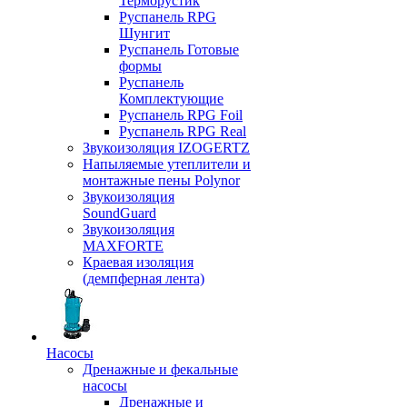
Терморустик
Руспанель RPG
Шунгит
Руспанель Готовые
формы
Руспанель
Комплектующие
Руспанель RPG Foil
Руспанель RPG Real
Звукоизоляция IZOGERTZ
Напыляемые утеплители и
монтажные пены Polynor
Звукоизоляция
SoundGuard
Звукоизоляция
MAXFORTE
Краевая изоляция
(демпферная лента)
Насосы
Дренажные и фекальные
насосы
Дренажные и