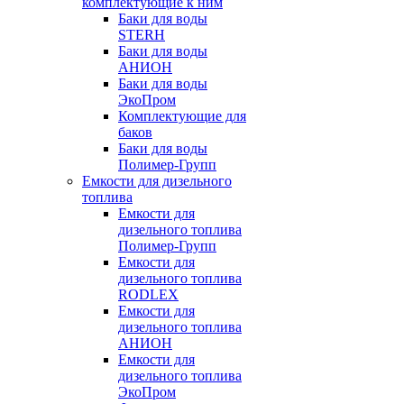
комплектующие к ним
Баки для воды
STERH
Баки для воды
АНИОН
Баки для воды
ЭкоПром
Комплектующие для
баков
Баки для воды
Полимер-Групп
Емкости для дизельного
топлива
Емкости для
дизельного топлива
Полимер-Групп
Емкости для
дизельного топлива
RODLEX
Емкости для
дизельного топлива
АНИОН
Емкости для
дизельного топлива
ЭкоПром