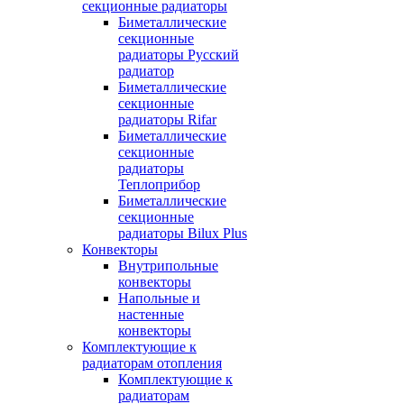
секционные радиаторы
Биметаллические
секционные
радиаторы Русский
радиатор
Биметаллические
секционные
радиаторы Rifar
Биметаллические
секционные
радиаторы
Теплоприбор
Биметаллические
секционные
радиаторы Bilux Plus
Конвекторы
Внутрипольные
конвекторы
Напольные и
настенные
конвекторы
Комплектующие к
радиаторам отопления
Комплектующие к
радиаторам