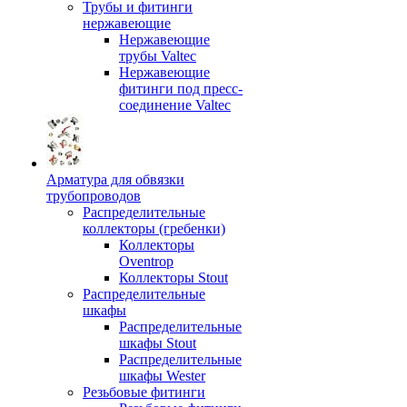
Трубы и фитинги
нержавеющие
Нержавеющие
трубы Valtec
Нержавеющие
фитинги под пресс-
соединение Valtec
Арматура для обвязки
трубопроводов
Распределительные
коллекторы (гребенки)
Коллекторы
Oventrop
Коллекторы Stout
Распределительные
шкафы
Распределительные
шкафы Stout
Распределительные
шкафы Wester
Резьбовые фитинги