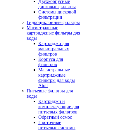
Двухкорпусные
дисковые фильтры
Системы дисковой
фильтрации
Гидроциклонные фильтры
Магистральные
картриджные фильтры для
воды
Картриджи для
магистральных
фильтров
Корпуса для
фильтров
Магистральные
картриджные
фильтры для воды
Atoll
Питьевые фильтры для
воды
Картриджи и
комплектующие для
питьевых фильтров
Обратный осмос
Проточные
питьевые системы