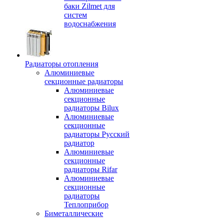
баки Zilmet для
систем
водоснабжения
Радиаторы отопления
Алюминиевые
секционные радиаторы
Алюминиевые
секционные
радиаторы Bilux
Алюминиевые
секционные
радиаторы Русский
радиатор
Алюминиевые
секционные
радиаторы Rifar
Алюминиевые
секционные
радиаторы
Теплоприбор
Биметаллические