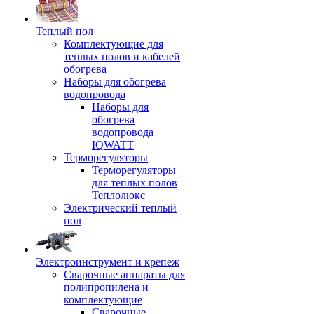
Теплый пол
Комплектующие для
теплых полов и кабелей
обогрева
Наборы для обогрева
водопровода
Наборы для
обогрева
водопровода
IQWATT
Терморегуляторы
Терморегуляторы
для теплых полов
Теплолюкс
Электрический теплый
пол
Электроинструмент и крепеж
Сварочные аппараты для
полипропилена и
комплектующие
Сварочные