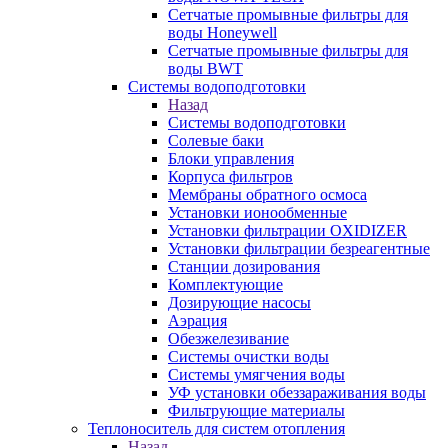
Сетчатые промывные фильтры для
воды Honeywell
Сетчатые промывные фильтры для
воды BWT
Системы водоподготовки
Назад
Системы водоподготовки
Солевые баки
Блоки управления
Корпуса фильтров
Мембраны обратного осмоса
Установки ионообменные
Установки фильтрации OXIDIZER
Установки фильтрации безреагентные
Станции дозирования
Комплектующие
Дозирующие насосы
Аэрация
Обезжелезивание
Системы очистки воды
Системы умягчения воды
УФ установки обеззараживания воды
Фильтрующие материалы
Теплоноситель для систем отопления
Назад