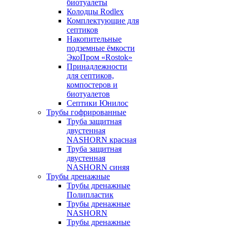
биотуалеты
Колодцы Rodlex
Комплектующие для
септиков
Накопительные
подземные ёмкости
ЭкоПром «Rostok»
Принадлежности
для септиков,
компостеров и
биотуалетов
Септики Юнилос
Трубы гофрированные
Труба защитная
двустенная
NASHORN красная
Труба защитная
двустенная
NASHORN синяя
Трубы дренажные
Трубы дренажные
Полипластик
Трубы дренажные
NASHORN
Трубы дренажные