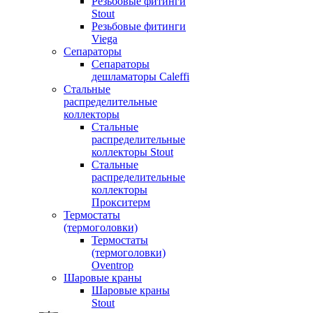
Резьбовые фитинги
Stout
Резьбовые фитинги
Viega
Сепараторы
Сепараторы
дешламаторы Caleffi
Стальные
распределительные
коллекторы
Стальные
распределительные
коллекторы Stout
Стальные
распределительные
коллекторы
Прокситерм
Термостаты
(термоголовки)
Термостаты
(термоголовки)
Oventrop
Шаровые краны
Шаровые краны
Stout