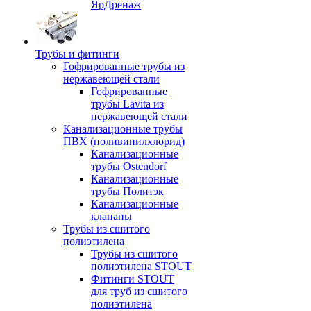
ЯрДренаж
Трубы и фитинги
Гофрированные трубы из
нержавеющей стали
Гофрированные
трубы Lavita из
нержавеющей стали
Канализационные трубы
ПВХ (поливинилхлорид)
Канализационные
трубы Ostendorf
Канализационные
трубы Политэк
Канализационные
клапаны
Трубы из сшитого
полиэтилена
Трубы из сшитого
полиэтилена STOUT
Фитинги STOUT
для труб из сшитого
полиэтилена