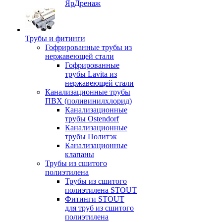
ЯрДренаж
Трубы и фитинги
Гофрированные трубы из
нержавеющей стали
Гофрированные
трубы Lavita из
нержавеющей стали
Канализационные трубы
ПВХ (поливинилхлорид)
Канализационные
трубы Ostendorf
Канализационные
трубы Политэк
Канализационные
клапаны
Трубы из сшитого
полиэтилена
Трубы из сшитого
полиэтилена STOUT
Фитинги STOUT
для труб из сшитого
полиэтилена