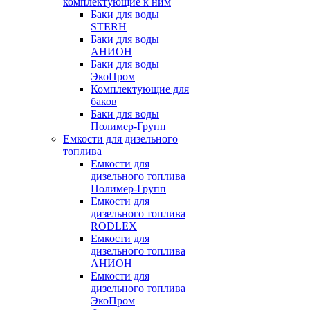
комплектующие к ним
Баки для воды
STERH
Баки для воды
АНИОН
Баки для воды
ЭкоПром
Комплектующие для
баков
Баки для воды
Полимер-Групп
Емкости для дизельного
топлива
Емкости для
дизельного топлива
Полимер-Групп
Емкости для
дизельного топлива
RODLEX
Емкости для
дизельного топлива
АНИОН
Емкости для
дизельного топлива
ЭкоПром