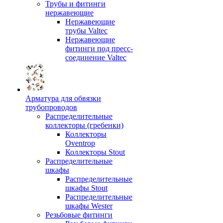
Трубы и фитинги
нержавеющие
Нержавеющие
трубы Valtec
Нержавеющие
фитинги под пресс-
соединение Valtec
Арматура для обвязки
трубопроводов
Распределительные
коллекторы (гребенки)
Коллекторы
Oventrop
Коллекторы Stout
Распределительные
шкафы
Распределительные
шкафы Stout
Распределительные
шкафы Wester
Резьбовые фитинги