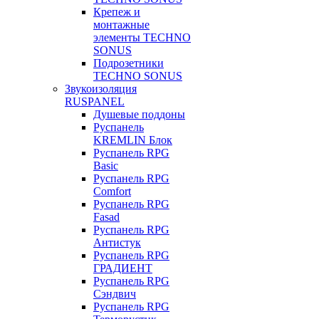
Крепеж и
монтажные
элементы TECHNO
SONUS
Подрозетники
TECHNO SONUS
Звукоизоляция
RUSPANEL
Душевые поддоны
Руспанель
KREMLIN Блок
Руспанель RPG
Basic
Руспанель RPG
Comfort
Руспанель RPG
Fasad
Руспанель RPG
Антистук
Руспанель RPG
ГРАДИЕНТ
Руспанель RPG
Сэндвич
Руспанель RPG