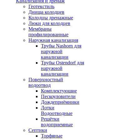
Канализация и дренаж
Геотекстиль
Днища колодцев
Колодцы дренажные
Люки для колодцев
Мембраны
профилированные
Наружная канализация
Трубы Nashorn для
наружной
канализации
Трубы Ostendorf для
наружной
канализации
Поверхностный
водоотвод
Комплектующие
Пескоуловители
Дождеприёмники
Лотки
Водоотводные
Решётки
водоприемные
Септики
Торфяные