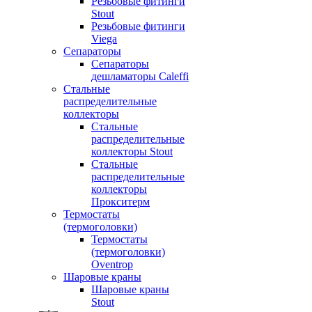
Резьбовые фитинги
Stout
Резьбовые фитинги
Viega
Сепараторы
Сепараторы
дешламаторы Caleffi
Стальные
распределительные
коллекторы
Стальные
распределительные
коллекторы Stout
Стальные
распределительные
коллекторы
Прокситерм
Термостаты
(термоголовки)
Термостаты
(термоголовки)
Oventrop
Шаровые краны
Шаровые краны
Stout