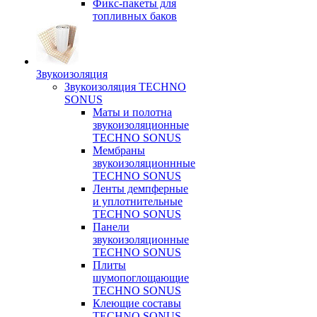
Фикс-пакеты для
топливных баков
Звукоизоляция
Звукоизоляция TECHNO
SONUS
Маты и полотна
звукоизоляционные
TECHNO SONUS
Мембраны
звукоизоляционнные
TECHNO SONUS
Ленты демпферные
и уплотнительные
TECHNO SONUS
Панели
звукоизоляционные
TECHNO SONUS
Плиты
шумопоглощающие
TECHNO SONUS
Клеющие составы
TECHNO SONUS