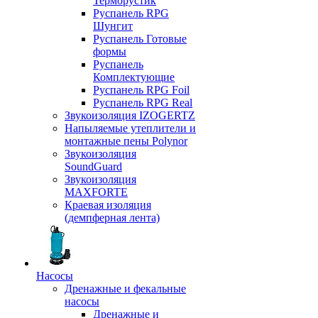
Терморустик
Руспанель RPG
Шунгит
Руспанель Готовые
формы
Руспанель
Комплектующие
Руспанель RPG Foil
Руспанель RPG Real
Звукоизоляция IZOGERTZ
Напыляемые утеплители и
монтажные пены Polynor
Звукоизоляция
SoundGuard
Звукоизоляция
MAXFORTE
Краевая изоляция
(демпферная лента)
Насосы
Дренажные и фекальные
насосы
Дренажные и