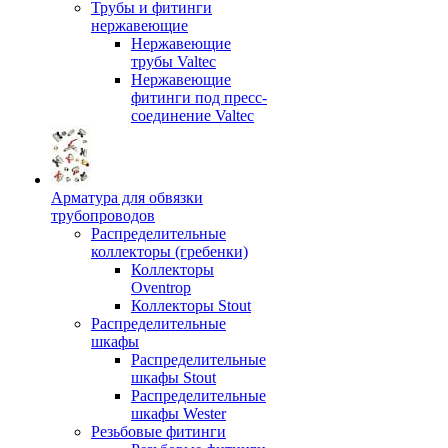
Трубы и фитинги
нержавеющие
Нержавеющие
трубы Valtec
Нержавеющие
фитинги под пресс-
соединение Valtec
Арматура для обвязки
трубопроводов
Распределительные
коллекторы (гребенки)
Коллекторы
Oventrop
Коллекторы Stout
Распределительные
шкафы
Распределительные
шкафы Stout
Распределительные
шкафы Wester
Резьбовые фитинги