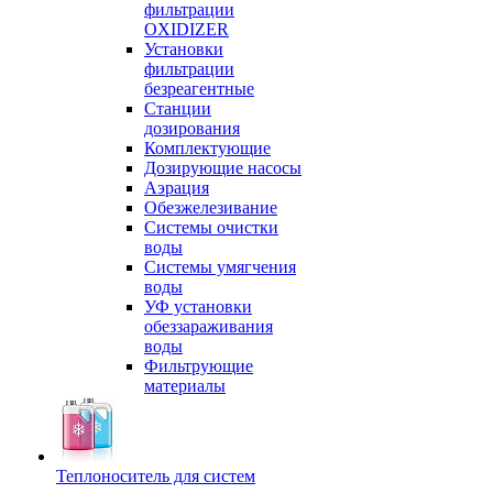
фильтрации
OXIDIZER
Установки
фильтрации
безреагентные
Станции
дозирования
Комплектующие
Дозирующие насосы
Аэрация
Обезжелезивание
Системы очистки
воды
Системы умягчения
воды
УФ установки
обеззараживания
воды
Фильтрующие
материалы
Теплоноситель для систем