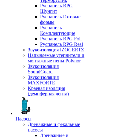
Терморустик
Руспанель RPG
Шунгит
Руспанель Готовые
формы
Руспанель
Комплектующие
Руспанель RPG Foil
Руспанель RPG Real
Звукоизоляция IZOGERTZ
Напыляемые утеплители и
монтажные пены Polynor
Звукоизоляция
SoundGuard
Звукоизоляция
MAXFORTE
Краевая изоляция
(демпферная лента)
Насосы
Дренажные и фекальные
насосы
Дренажные и