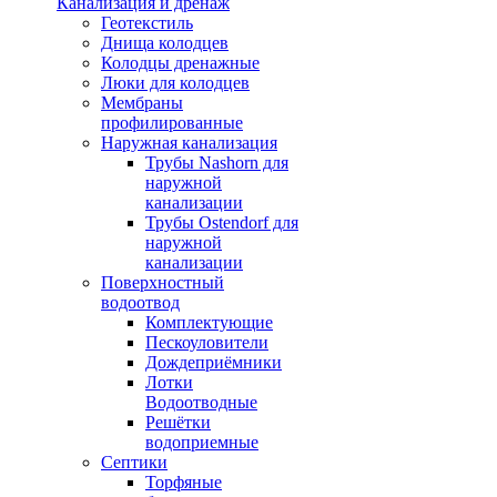
Канализация и дренаж
Геотекстиль
Днища колодцев
Колодцы дренажные
Люки для колодцев
Мембраны
профилированные
Наружная канализация
Трубы Nashorn для
наружной
канализации
Трубы Ostendorf для
наружной
канализации
Поверхностный
водоотвод
Комплектующие
Пескоуловители
Дождеприёмники
Лотки
Водоотводные
Решётки
водоприемные
Септики
Торфяные