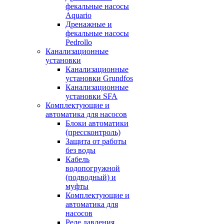
фекальные насосы
Aquario
Дренажные и
фекальные насосы
Pedrollo
Канализационные
установки
Канализационные
установки Grundfos
Канализационные
установки SFA
Комплектующие и
автоматика для насосов
Блоки автоматики
(прессконтроль)
Защита от работы
без воды
Кабель
водопогружной
(подводный) и
муфты
Комплектующие и
автоматика для
насосов
Реле давления