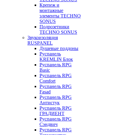
Крепеж и
монтажные
элементы TECHNO
SONUS
Подрозетники
TECHNO SONUS
Звукоизоляция
RUSPANEL
Душевые поддоны
Руспанель
KREMLIN Блок
Руспанель RPG
Basic
Руспанель RPG
Comfort
Руспанель RPG
Fasad
Руспанель RPG
Антистук
Руспанель RPG
ГРАДИЕНТ
Руспанель RPG
Сэндвич
Руспанель RPG