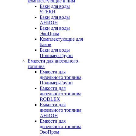
комплектующие к ним
Баки для воды
STERH
Баки для воды
АНИОН
Баки для воды
ЭкоПром
Комплектующие для
баков
Баки для воды
Полимер-Групп
Емкости для дизельного
топлива
Емкости для
дизельного топлива
Полимер-Групп
Емкости для
дизельного топлива
RODLEX
Емкости для
дизельного топлива
АНИОН
Емкости для
дизельного топлива
ЭкоПром