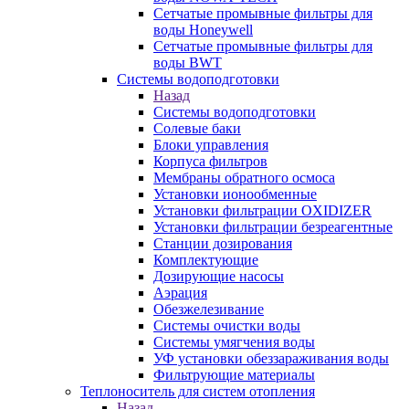
Сетчатые промывные фильтры для
воды Honeywell
Сетчатые промывные фильтры для
воды BWT
Системы водоподготовки
Назад
Системы водоподготовки
Солевые баки
Блоки управления
Корпуса фильтров
Мембраны обратного осмоса
Установки ионообменные
Установки фильтрации OXIDIZER
Установки фильтрации безреагентные
Станции дозирования
Комплектующие
Дозирующие насосы
Аэрация
Обезжелезивание
Системы очистки воды
Системы умягчения воды
УФ установки обеззараживания воды
Фильтрующие материалы
Теплоноситель для систем отопления
Назад