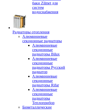
баки Zilmet для
систем
водоснабжения
Радиаторы отопления
Алюминиевые
секционные радиаторы
Алюминиевые
секционные
радиаторы Bilux
Алюминиевые
секционные
радиаторы Русский
радиатор
Алюминиевые
секционные
радиаторы Rifar
Алюминиевые
секционные
радиаторы
Теплоприбор
Биметаллические