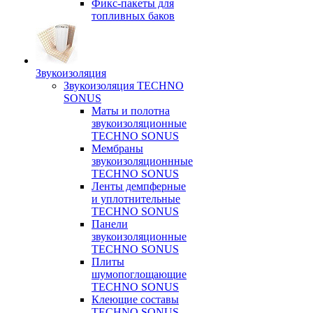
Фикс-пакеты для
топливных баков
Звукоизоляция
Звукоизоляция TECHNO
SONUS
Маты и полотна
звукоизоляционные
TECHNO SONUS
Мембраны
звукоизоляционнные
TECHNO SONUS
Ленты демпферные
и уплотнительные
TECHNO SONUS
Панели
звукоизоляционные
TECHNO SONUS
Плиты
шумопоглощающие
TECHNO SONUS
Клеющие составы
TECHNO SONUS