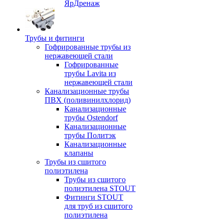
ЯрДренаж
Трубы и фитинги
Гофрированные трубы из
нержавеющей стали
Гофрированные
трубы Lavita из
нержавеющей стали
Канализационные трубы
ПВХ (поливинилхлорид)
Канализационные
трубы Ostendorf
Канализационные
трубы Политэк
Канализационные
клапаны
Трубы из сшитого
полиэтилена
Трубы из сшитого
полиэтилена STOUT
Фитинги STOUT
для труб из сшитого
полиэтилена