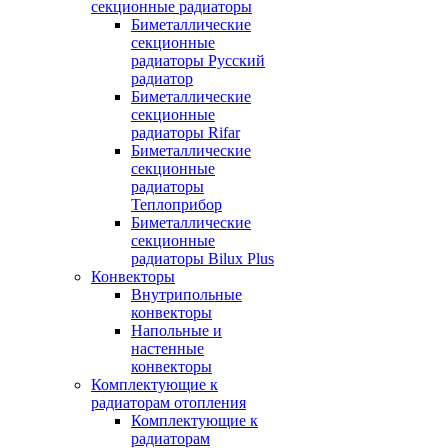
секционные радиаторы
Биметаллические
секционные
радиаторы Русский
радиатор
Биметаллические
секционные
радиаторы Rifar
Биметаллические
секционные
радиаторы
Теплоприбор
Биметаллические
секционные
радиаторы Bilux Plus
Конвекторы
Внутрипольные
конвекторы
Напольные и
настенные
конвекторы
Комплектующие к
радиаторам отопления
Комплектующие к
радиаторам