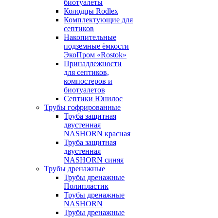
биотуалеты
Колодцы Rodlex
Комплектующие для
септиков
Накопительные
подземные ёмкости
ЭкоПром «Rostok»
Принадлежности
для септиков,
компостеров и
биотуалетов
Септики Юнилос
Трубы гофрированные
Труба защитная
двустенная
NASHORN красная
Труба защитная
двустенная
NASHORN синяя
Трубы дренажные
Трубы дренажные
Полипластик
Трубы дренажные
NASHORN
Трубы дренажные