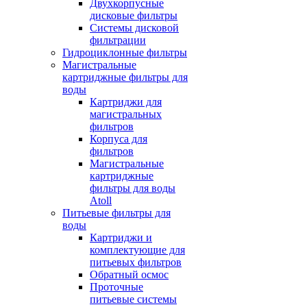
Двухкорпусные
дисковые фильтры
Системы дисковой
фильтрации
Гидроциклонные фильтры
Магистральные
картриджные фильтры для
воды
Картриджи для
магистральных
фильтров
Корпуса для
фильтров
Магистральные
картриджные
фильтры для воды
Atoll
Питьевые фильтры для
воды
Картриджи и
комплектующие для
питьевых фильтров
Обратный осмос
Проточные
питьевые системы