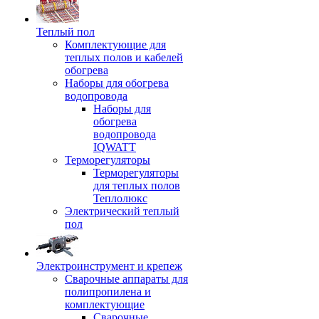
Теплый пол
Комплектующие для
теплых полов и кабелей
обогрева
Наборы для обогрева
водопровода
Наборы для
обогрева
водопровода
IQWATT
Терморегуляторы
Терморегуляторы
для теплых полов
Теплолюкс
Электрический теплый
пол
Электроинструмент и крепеж
Сварочные аппараты для
полипропилена и
комплектующие
Сварочные