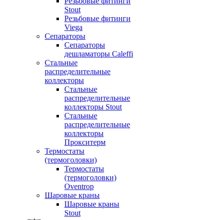
Резьбовые фитинги
Stout
Резьбовые фитинги
Viega
Сепараторы
Сепараторы
дешламаторы Caleffi
Стальные
распределительные
коллекторы
Стальные
распределительные
коллекторы Stout
Стальные
распределительные
коллекторы
Прокситерм
Термостаты
(термоголовки)
Термостаты
(термоголовки)
Oventrop
Шаровые краны
Шаровые краны
Stout