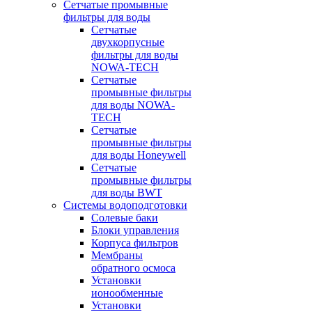
Сетчатые промывные
фильтры для воды
Сетчатые
двухкорпусные
фильтры для воды
NOWA-TECH
Сетчатые
промывные фильтры
для воды NOWA-
TECH
Сетчатые
промывные фильтры
для воды Honeywell
Сетчатые
промывные фильтры
для воды BWT
Системы водоподготовки
Солевые баки
Блоки управления
Корпуса фильтров
Мембраны
обратного осмоса
Установки
ионообменные
Установки