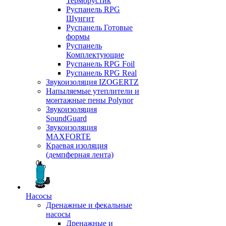
Терморустик
Руспанель RPG
Шунгит
Руспанель Готовые
формы
Руспанель
Комплектующие
Руспанель RPG Foil
Руспанель RPG Real
Звукоизоляция IZOGERTZ
Напыляемые утеплители и
монтажные пены Polynor
Звукоизоляция
SoundGuard
Звукоизоляция
MAXFORTE
Краевая изоляция
(демпферная лента)
Насосы
Дренажные и фекальные
насосы
Дренажные и