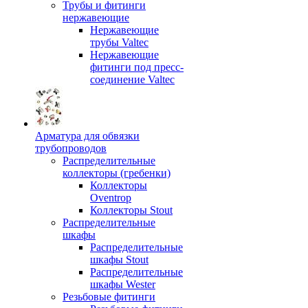
Трубы и фитинги
нержавеющие
Нержавеющие
трубы Valtec
Нержавеющие
фитинги под пресс-
соединение Valtec
Арматура для обвязки
трубопроводов
Распределительные
коллекторы (гребенки)
Коллекторы
Oventrop
Коллекторы Stout
Распределительные
шкафы
Распределительные
шкафы Stout
Распределительные
шкафы Wester
Резьбовые фитинги