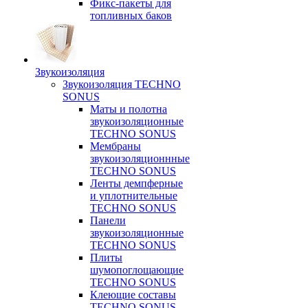
Фикс-пакеты для
топливных баков
Звукоизоляция
Звукоизоляция TECHNO
SONUS
Маты и полотна
звукоизоляционные
TECHNO SONUS
Мембраны
звукоизоляционнные
TECHNO SONUS
Ленты демпферные
и уплотнительные
TECHNO SONUS
Панели
звукоизоляционные
TECHNO SONUS
Плиты
шумопоглощающие
TECHNO SONUS
Клеющие составы
TECHNO SONUS