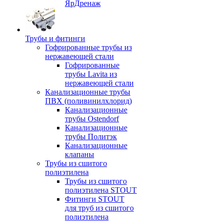
ЯрДренаж
Трубы и фитинги
Гофрированные трубы из
нержавеющей стали
Гофрированные
трубы Lavita из
нержавеющей стали
Канализационные трубы
ПВХ (поливинилхлорид)
Канализационные
трубы Ostendorf
Канализационные
трубы Политэк
Канализационные
клапаны
Трубы из сшитого
полиэтилена
Трубы из сшитого
полиэтилена STOUT
Фитинги STOUT
для труб из сшитого
полиэтилена