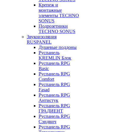
Крепеж и
монтажные
элементы TECHNO
SONUS
Подрозетники
TECHNO SONUS
Звукоизоляция
RUSPANEL
Душевые поддоны
Руспанель
KREMLIN Блок
Руспанель RPG
Basic
Руспанель RPG
Comfort
Руспанель RPG
Fasad
Руспанель RPG
Антистук
Руспанель RPG
ГРАДИЕНТ
Руспанель RPG
Сэндвич
Руспанель RPG