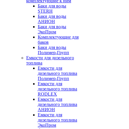
комплектующие к ним
Баки для воды
STERH
Баки для воды
АНИОН
Баки для воды
ЭкоПром
Комплектующие для
баков
Баки для воды
Полимер-Групп
Емкости для дизельного
топлива
Емкости для
дизельного топлива
Полимер-Групп
Емкости для
дизельного топлива
RODLEX
Емкости для
дизельного топлива
АНИОН
Емкости для
дизельного топлива
ЭкоПром