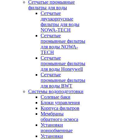
Сетчатые промывные
фильтры для воды
Сетчатые
двухкорпусные
фильтры для воды
NOWA-TECH
Сетчатые
промывные фильтры
для воды NOWA-
TECH
Сетчатые
промывные фильтры
для воды Honeywell
Сетчатые
промывные фильтры
для воды BWT
Системы водоподготовки
Солевые баки
Блоки управления
Корпуса фильтров
Мембраны
обратного осмоса
Установки
ионообменные
Установки