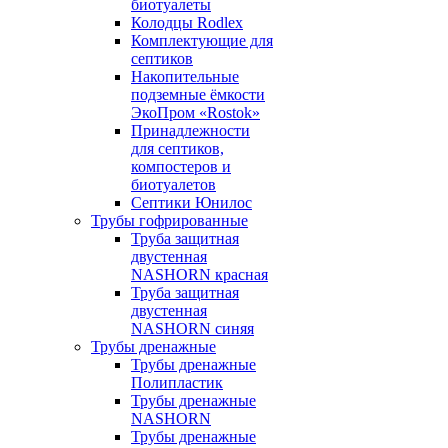
биотуалеты
Колодцы Rodlex
Комплектующие для
септиков
Накопительные
подземные ёмкости
ЭкоПром «Rostok»
Принадлежности
для септиков,
компостеров и
биотуалетов
Септики Юнилос
Трубы гофрированные
Труба защитная
двустенная
NASHORN красная
Труба защитная
двустенная
NASHORN синяя
Трубы дренажные
Трубы дренажные
Полипластик
Трубы дренажные
NASHORN
Трубы дренажные