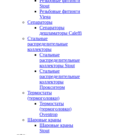
Резьбовые фитинги
Stout
Резьбовые фитинги
Viega
Сепараторы
Сепараторы
дешламаторы Caleffi
Стальные
распределительные
коллекторы
Стальные
распределительные
коллекторы Stout
Стальные
распределительные
коллекторы
Прокситерм
Термостаты
(термоголовки)
Термостаты
(термоголовки)
Oventrop
Шаровые краны
Шаровые краны
Stout