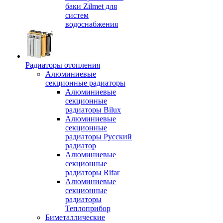
баки Zilmet для
систем
водоснабжения
Радиаторы отопления
Алюминиевые
секционные радиаторы
Алюминиевые
секционные
радиаторы Bilux
Алюминиевые
секционные
радиаторы Русский
радиатор
Алюминиевые
секционные
радиаторы Rifar
Алюминиевые
секционные
радиаторы
Теплоприбор
Биметаллические