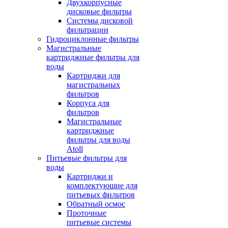
Двухкорпусные
дисковые фильтры
Системы дисковой
фильтрации
Гидроциклонные фильтры
Магистральные
картриджные фильтры для
воды
Картриджи для
магистральных
фильтров
Корпуса для
фильтров
Магистральные
картриджные
фильтры для воды
Atoll
Питьевые фильтры для
воды
Картриджи и
комплектующие для
питьевых фильтров
Обратный осмос
Проточные
питьевые системы