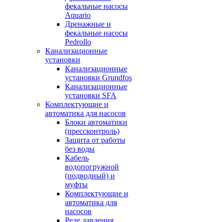
фекальные насосы
Aquario
Дренажные и
фекальные насосы
Pedrollo
Канализационные
установки
Канализационные
установки Grundfos
Канализационные
установки SFA
Комплектующие и
автоматика для насосов
Блоки автоматики
(прессконтроль)
Защита от работы
без воды
Кабель
водопогружной
(подводный) и
муфты
Комплектующие и
автоматика для
насосов
Реле давления