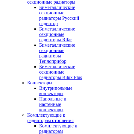
секционные радиаторы
Биметаллические
секционные
радиаторы Русский
радиатор
Биметаллические
секционные
радиаторы Rifar
Биметаллические
секционные
радиаторы
Теплоприбор
Биметаллические
секционные
радиаторы Bilux Plus
Конвекторы
Внутрипольные
конвекторы
Напольные и
настенные
конвекторы
Комплектующие к
радиаторам отопления
Комплектующие к
радиаторам