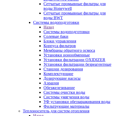
Сетчатые промывные фильтры для
воды Honeywell
Сетчатые промывные фильтры для
воды BWT
Системы водоподготовки
Назад
Системы водоподготовки
Солевые баки
Блоки управления
Корпуса фильтров
Мембраны обратного осмоса
Установки ионообменные
Установки фильтрации OXIDIZER
Установки фильтрации безреагентные
Станции дозирования
Комплектующие
Дозирующие насосы
Аэрация
Обезжелезивание
Системы очистки воды
Системы умягчения воды
УФ установки обеззараживания воды
Фильтрующие материалы
Теплоноситель для систем отопления
Назад