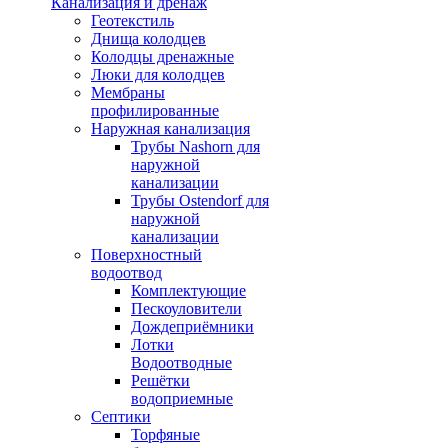
Канализация и дренаж
Геотекстиль
Днища колодцев
Колодцы дренажные
Люки для колодцев
Мембраны
профилированные
Наружная канализация
Трубы Nashorn для
наружной
канализации
Трубы Ostendorf для
наружной
канализации
Поверхностный
водоотвод
Комплектующие
Пескоуловители
Дождеприёмники
Лотки
Водоотводные
Решётки
водоприемные
Септики
Торфяные