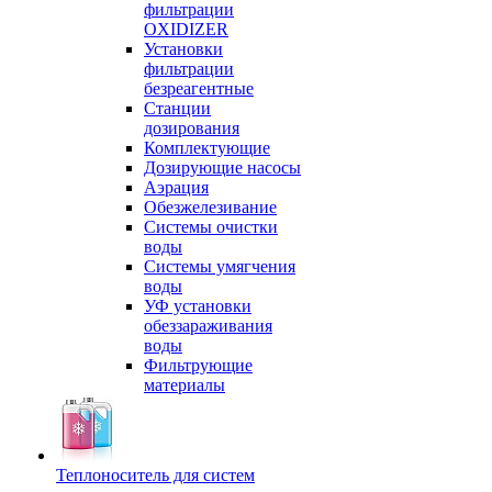
фильтрации
OXIDIZER
Установки
фильтрации
безреагентные
Станции
дозирования
Комплектующие
Дозирующие насосы
Аэрация
Обезжелезивание
Системы очистки
воды
Системы умягчения
воды
УФ установки
обеззараживания
воды
Фильтрующие
материалы
Теплоноситель для систем