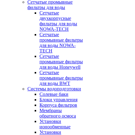
Сетчатые промывные
фильтры для воды
Сетчатые
двухкорпусные
фильтры для воды
NOWA-TECH
Сетчатые
промывные фильтры
для воды NOWA-
TECH
Сетчатые
промывные фильтры
для воды Honeywell
Сетчатые
промывные фильтры
для воды BWT
Системы водоподготовки
Солевые баки
Блоки управления
Корпуса фильтров
Мембраны
обратного осмоса
Установки
ионообменные
Установки