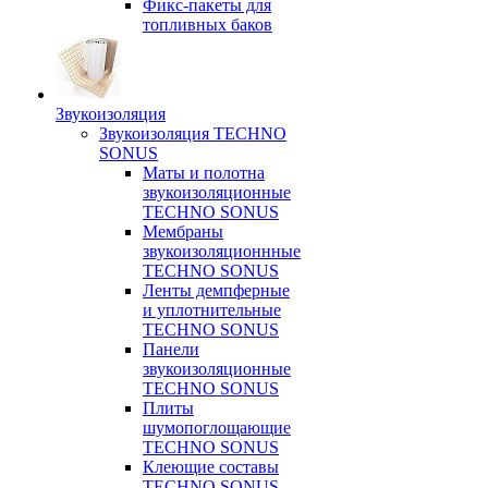
Фикс-пакеты для
топливных баков
Звукоизоляция
Звукоизоляция TECHNO
SONUS
Маты и полотна
звукоизоляционные
TECHNO SONUS
Мембраны
звукоизоляционнные
TECHNO SONUS
Ленты демпферные
и уплотнительные
TECHNO SONUS
Панели
звукоизоляционные
TECHNO SONUS
Плиты
шумопоглощающие
TECHNO SONUS
Клеющие составы
TECHNO SONUS