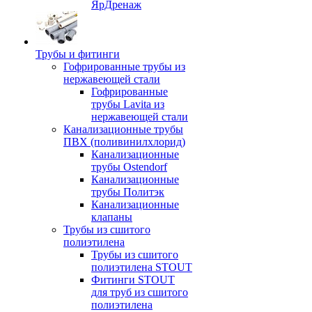
ЯрДренаж
Трубы и фитинги
Гофрированные трубы из
нержавеющей стали
Гофрированные
трубы Lavita из
нержавеющей стали
Канализационные трубы
ПВХ (поливинилхлорид)
Канализационные
трубы Ostendorf
Канализационные
трубы Политэк
Канализационные
клапаны
Трубы из сшитого
полиэтилена
Трубы из сшитого
полиэтилена STOUT
Фитинги STOUT
для труб из сшитого
полиэтилена