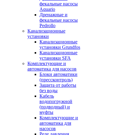
фекальные насосы
Aquario
Дренажные и
фекальные насосы
Pedrollo
Канализационные
установки
Канализационные
установки Grundfos
Канализационные
установки SFA
Комплектующие и
автоматика для насосов
Блоки автоматики
(прессконтроль)
Защита от работы
без воды
Кабель
водопогружной
(подводный) и
муфты
Комплектующие и
автоматика для
насосов
Реле давления