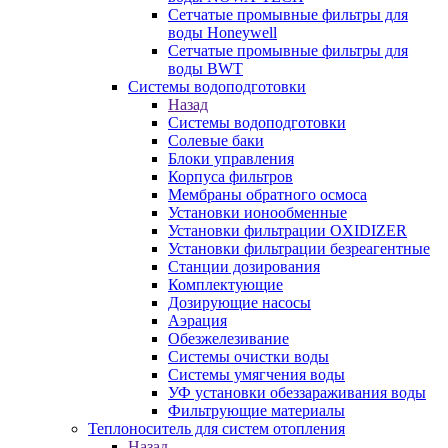
Сетчатые промывные фильтры для
воды Honeywell
Сетчатые промывные фильтры для
воды BWT
Системы водоподготовки
Назад
Системы водоподготовки
Солевые баки
Блоки управления
Корпуса фильтров
Мембраны обратного осмоса
Установки ионообменные
Установки фильтрации OXIDIZER
Установки фильтрации безреагентные
Станции дозирования
Комплектующие
Дозирующие насосы
Аэрация
Обезжелезивание
Системы очистки воды
Системы умягчения воды
УФ установки обеззараживания воды
Фильтрующие материалы
Теплоноситель для систем отопления
Назад