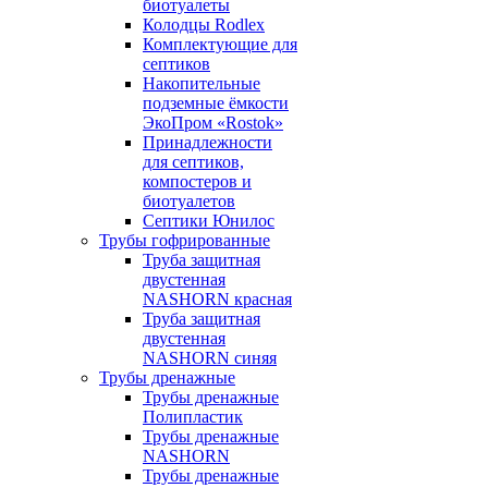
биотуалеты
Колодцы Rodlex
Комплектующие для
септиков
Накопительные
подземные ёмкости
ЭкоПром «Rostok»
Принадлежности
для септиков,
компостеров и
биотуалетов
Септики Юнилос
Трубы гофрированные
Труба защитная
двустенная
NASHORN красная
Труба защитная
двустенная
NASHORN синяя
Трубы дренажные
Трубы дренажные
Полипластик
Трубы дренажные
NASHORN
Трубы дренажные