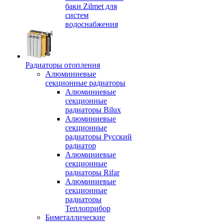
баки Zilmet для
систем
водоснабжения
Радиаторы отопления
Алюминиевые
секционные радиаторы
Алюминиевые
секционные
радиаторы Bilux
Алюминиевые
секционные
радиаторы Русский
радиатор
Алюминиевые
секционные
радиаторы Rifar
Алюминиевые
секционные
радиаторы
Теплоприбор
Биметаллические