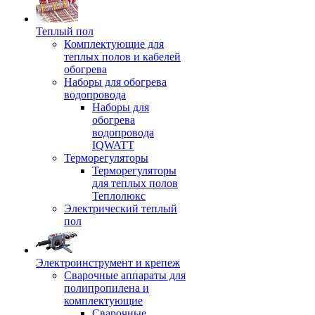
Теплый пол
Комплектующие для
теплых полов и кабелей
обогрева
Наборы для обогрева
водопровода
Наборы для
обогрева
водопровода
IQWATT
Терморегуляторы
Терморегуляторы
для теплых полов
Теплолюкс
Электрический теплый
пол
Электроинструмент и крепеж
Сварочные аппараты для
полипропилена и
комплектующие
Сварочные