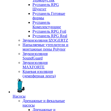
Терморустик
Руспанель RPG
Шунгит
Руспанель Готовые
формы
Руспанель
Комплектующие
Руспанель RPG Foil
Руспанель RPG Real
Звукоизоляция IZOGERTZ
Напыляемые утеплители и
монтажные пены Polynor
Звукоизоляция
SoundGuard
Звукоизоляция
MAXFORTE
Краевая изоляция
(демпферная лента)
Насосы
Дренажные и фекальные
насосы
Дренажные и