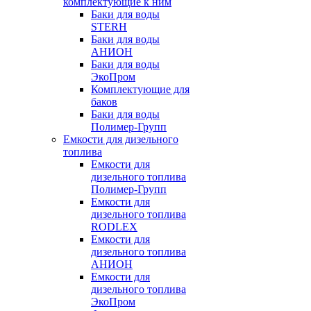
комплектующие к ним
Баки для воды
STERH
Баки для воды
АНИОН
Баки для воды
ЭкоПром
Комплектующие для
баков
Баки для воды
Полимер-Групп
Емкости для дизельного
топлива
Емкости для
дизельного топлива
Полимер-Групп
Емкости для
дизельного топлива
RODLEX
Емкости для
дизельного топлива
АНИОН
Емкости для
дизельного топлива
ЭкоПром