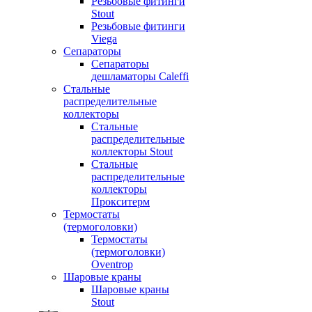
Резьбовые фитинги
Stout
Резьбовые фитинги
Viega
Сепараторы
Сепараторы
дешламаторы Caleffi
Стальные
распределительные
коллекторы
Стальные
распределительные
коллекторы Stout
Стальные
распределительные
коллекторы
Прокситерм
Термостаты
(термоголовки)
Термостаты
(термоголовки)
Oventrop
Шаровые краны
Шаровые краны
Stout