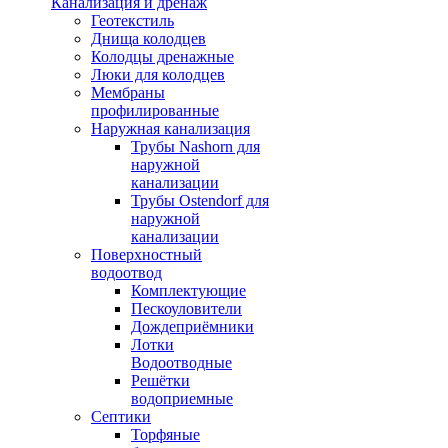
Канализация и дренаж
Геотекстиль
Днища колодцев
Колодцы дренажные
Люки для колодцев
Мембраны
профилированные
Наружная канализация
Трубы Nashorn для
наружной
канализации
Трубы Ostendorf для
наружной
канализации
Поверхностный
водоотвод
Комплектующие
Пескоуловители
Дождеприёмники
Лотки
Водоотводные
Решётки
водоприемные
Септики
Торфяные