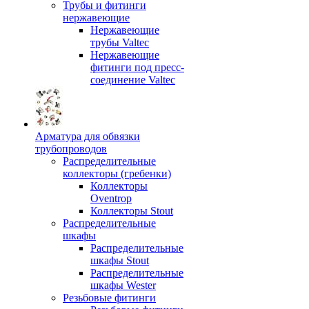
Трубы и фитинги
нержавеющие
Нержавеющие
трубы Valtec
Нержавеющие
фитинги под пресс-
соединение Valtec
Арматура для обвязки
трубопроводов
Распределительные
коллекторы (гребенки)
Коллекторы
Oventrop
Коллекторы Stout
Распределительные
шкафы
Распределительные
шкафы Stout
Распределительные
шкафы Wester
Резьбовые фитинги