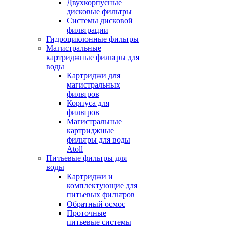
Двухкорпусные
дисковые фильтры
Системы дисковой
фильтрации
Гидроциклонные фильтры
Магистральные
картриджные фильтры для
воды
Картриджи для
магистральных
фильтров
Корпуса для
фильтров
Магистральные
картриджные
фильтры для воды
Atoll
Питьевые фильтры для
воды
Картриджи и
комплектующие для
питьевых фильтров
Обратный осмос
Проточные
питьевые системы