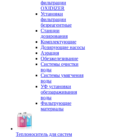
фильтрации
OXIDIZER
Установки
фильтрации
безреагентные
Станции
дозирования
Комплектующие
Дозирующие насосы
Аэрация
Обезжелезивание
Системы очистки
воды
Системы умягчения
воды
УФ установки
обеззараживания
воды
Фильтрующие
материалы
Теплоноситель для систем