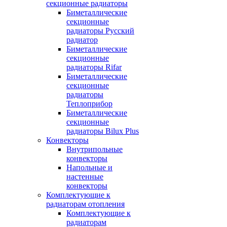
секционные радиаторы
Биметаллические
секционные
радиаторы Русский
радиатор
Биметаллические
секционные
радиаторы Rifar
Биметаллические
секционные
радиаторы
Теплоприбор
Биметаллические
секционные
радиаторы Bilux Plus
Конвекторы
Внутрипольные
конвекторы
Напольные и
настенные
конвекторы
Комплектующие к
радиаторам отопления
Комплектующие к
радиаторам