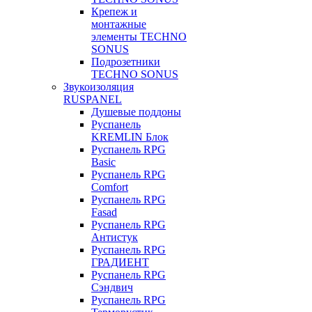
Крепеж и
монтажные
элементы TECHNO
SONUS
Подрозетники
TECHNO SONUS
Звукоизоляция
RUSPANEL
Душевые поддоны
Руспанель
KREMLIN Блок
Руспанель RPG
Basic
Руспанель RPG
Comfort
Руспанель RPG
Fasad
Руспанель RPG
Антистук
Руспанель RPG
ГРАДИЕНТ
Руспанель RPG
Сэндвич
Руспанель RPG