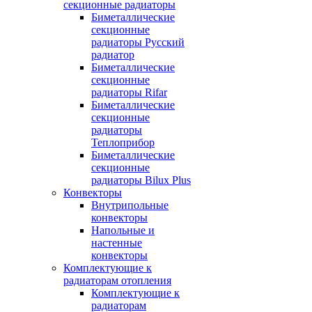
секционные радиаторы
Биметаллические
секционные
радиаторы Русский
радиатор
Биметаллические
секционные
радиаторы Rifar
Биметаллические
секционные
радиаторы
Теплоприбор
Биметаллические
секционные
радиаторы Bilux Plus
Конвекторы
Внутрипольные
конвекторы
Напольные и
настенные
конвекторы
Комплектующие к
радиаторам отопления
Комплектующие к
радиаторам