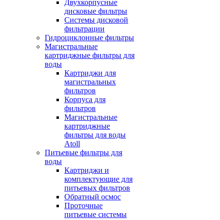
Двухкорпусные
дисковые фильтры
Системы дисковой
фильтрации
Гидроциклонные фильтры
Магистральные
картриджные фильтры для
воды
Картриджи для
магистральных
фильтров
Корпуса для
фильтров
Магистральные
картриджные
фильтры для воды
Atoll
Питьевые фильтры для
воды
Картриджи и
комплектующие для
питьевых фильтров
Обратный осмос
Проточные
питьевые системы