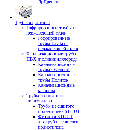
ЯрДренаж
Трубы и фитинги
Гофрированные трубы из
нержавеющей стали
Гофрированные
трубы Lavita из
нержавеющей стали
Канализационные трубы
ПВХ (поливинилхлорид)
Канализационные
трубы Ostendorf
Канализационные
трубы Политэк
Канализационные
клапаны
Трубы из сшитого
полиэтилена
Трубы из сшитого
полиэтилена STOUT
Фитинги STOUT
для труб из сшитого
полиэтилена