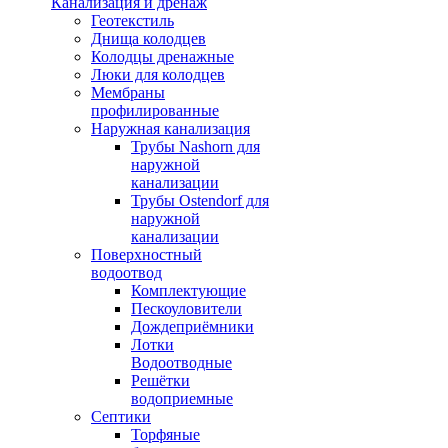
Канализация и дренаж
Геотекстиль
Днища колодцев
Колодцы дренажные
Люки для колодцев
Мембраны
профилированные
Наружная канализация
Трубы Nashorn для
наружной
канализации
Трубы Ostendorf для
наружной
канализации
Поверхностный
водоотвод
Комплектующие
Пескоуловители
Дождеприёмники
Лотки
Водоотводные
Решётки
водоприемные
Септики
Торфяные