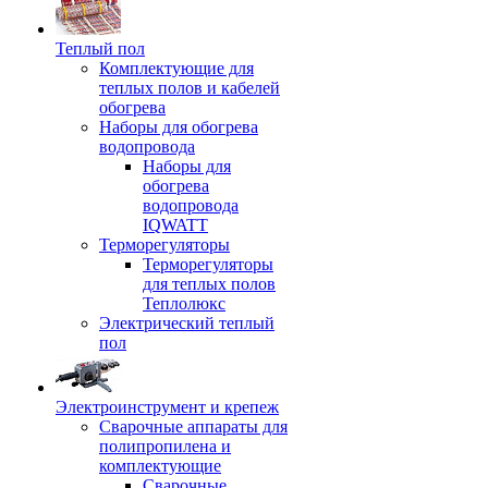
Теплый пол
Комплектующие для
теплых полов и кабелей
обогрева
Наборы для обогрева
водопровода
Наборы для
обогрева
водопровода
IQWATT
Терморегуляторы
Терморегуляторы
для теплых полов
Теплолюкс
Электрический теплый
пол
Электроинструмент и крепеж
Сварочные аппараты для
полипропилена и
комплектующие
Сварочные