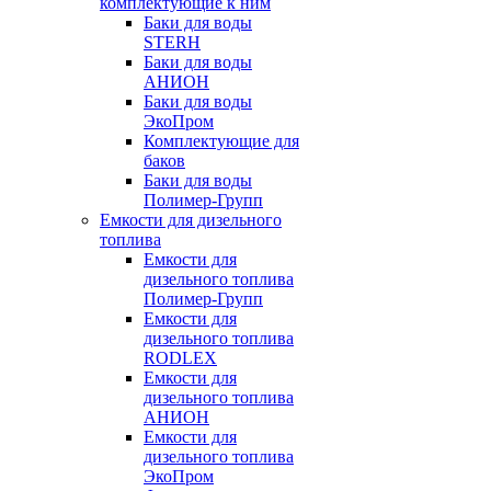
комплектующие к ним
Баки для воды
STERH
Баки для воды
АНИОН
Баки для воды
ЭкоПром
Комплектующие для
баков
Баки для воды
Полимер-Групп
Емкости для дизельного
топлива
Емкости для
дизельного топлива
Полимер-Групп
Емкости для
дизельного топлива
RODLEX
Емкости для
дизельного топлива
АНИОН
Емкости для
дизельного топлива
ЭкоПром