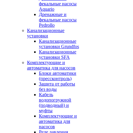
фекальные насосы
Aquario
Дренажные и
фекальные насосы
Pedrollo
Канализационные
установки
Канализационные
установки Grundfos
Канализационные
установки SFA
Комплектующие и
автоматика для насосов
Блоки автоматики
(прессконтроль)
Защита от работы
без воды
Кабель
водопогружной
(подводный) и
муфты
Комплектующие и
автоматика для
насосов
Реле давления