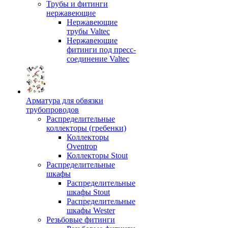
Трубы и фитинги
нержавеющие
Нержавеющие
трубы Valtec
Нержавеющие
фитинги под пресс-
соединение Valtec
Арматура для обвязки
трубопроводов
Распределительные
коллекторы (гребенки)
Коллекторы
Oventrop
Коллекторы Stout
Распределительные
шкафы
Распределительные
шкафы Stout
Распределительные
шкафы Wester
Резьбовые фитинги