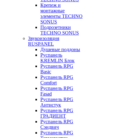
Крепеж и
монтажные
элементы TECHNO
SONUS
Подрозетники
TECHNO SONUS
Звукоизоляция
RUSPANEL
Душевые поддоны
Руспанель
KREMLIN Блок
Руспанель RPG
Basic
Руспанель RPG
Comfort
Руспанель RPG
Fasad
Руспанель RPG
Антистук
Руспанель RPG
ГРАДИЕНТ
Руспанель RPG
Сэндвич
Руспанель RPG