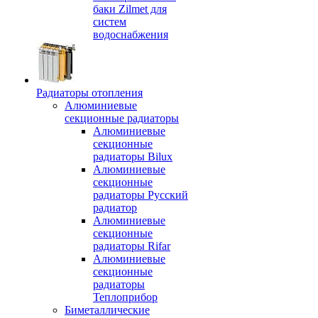
баки Zilmet для
систем
водоснабжения
Радиаторы отопления
Алюминиевые
секционные радиаторы
Алюминиевые
секционные
радиаторы Bilux
Алюминиевые
секционные
радиаторы Русский
радиатор
Алюминиевые
секционные
радиаторы Rifar
Алюминиевые
секционные
радиаторы
Теплоприбор
Биметаллические