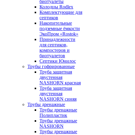
биотуалеты
Колодцы Rodlex
Комплектующие для
септиков
Накопительные
подземные ёмкости
ЭкоПром «Rostok»
Принадлежности
для септиков,
компостеров и
биотуалетов
Септики Юнилос
Трубы гофрированные
Труба защитная
двустенная
NASHORN красная
Труба защитная
двустенная
NASHORN синяя
Трубы дренажные
Трубы дренажные
Полипластик
Трубы дренажные
NASHORN
Трубы дренажные