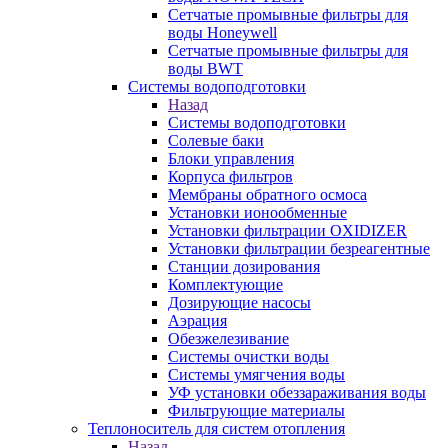
Сетчатые промывные фильтры для
воды Honeywell
Сетчатые промывные фильтры для
воды BWT
Системы водоподготовки
Назад
Системы водоподготовки
Солевые баки
Блоки управления
Корпуса фильтров
Мембраны обратного осмоса
Установки ионообменные
Установки фильтрации OXIDIZER
Установки фильтрации безреагентные
Станции дозирования
Комплектующие
Дозирующие насосы
Аэрация
Обезжелезивание
Системы очистки воды
Системы умягчения воды
УФ установки обеззараживания воды
Фильтрующие материалы
Теплоноситель для систем отопления
Назад