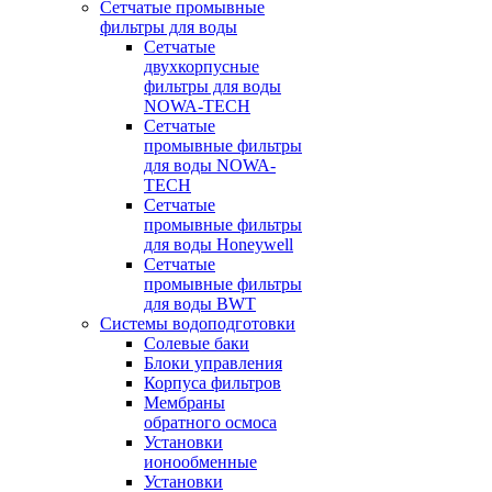
Сетчатые промывные
фильтры для воды
Сетчатые
двухкорпусные
фильтры для воды
NOWA-TECH
Сетчатые
промывные фильтры
для воды NOWA-
TECH
Сетчатые
промывные фильтры
для воды Honeywell
Сетчатые
промывные фильтры
для воды BWT
Системы водоподготовки
Солевые баки
Блоки управления
Корпуса фильтров
Мембраны
обратного осмоса
Установки
ионообменные
Установки