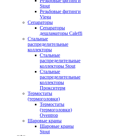
Резьбовые фитинги
Stout
Резьбовые фитинги
Viega
Сепараторы
Сепараторы
дешламаторы Caleffi
Стальные
распределительные
коллекторы
Стальные
распределительные
коллекторы Stout
Стальные
распределительные
коллекторы
Прокситерм
Термостаты
(термоголовки)
Термостаты
(термоголовки)
Oventrop
Шаровые краны
Шаровые краны
Stout