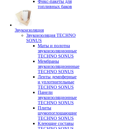
Фикс-пакеты для
топливных баков
Звукоизоляция
Звукоизоляция TECHNO
SONUS
Маты и полотна
звукоизоляционные
TECHNO SONUS
Мембраны
звукоизоляционнные
TECHNO SONUS
Ленты демпферные
и уплотнительные
TECHNO SONUS
Панели
звукоизоляционные
TECHNO SONUS
Плиты
шумопоглощающие
TECHNO SONUS
Клеющие составы
TECHNO SONUS