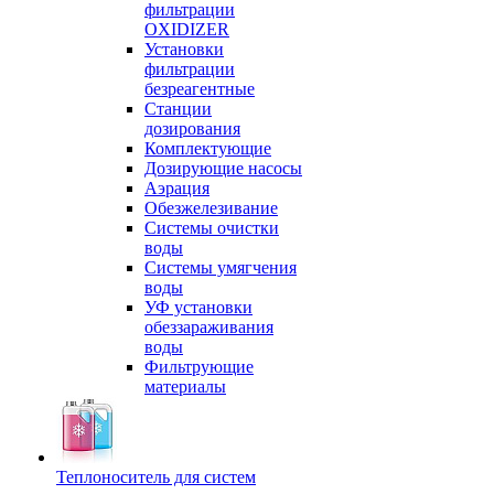
фильтрации
OXIDIZER
Установки
фильтрации
безреагентные
Станции
дозирования
Комплектующие
Дозирующие насосы
Аэрация
Обезжелезивание
Системы очистки
воды
Системы умягчения
воды
УФ установки
обеззараживания
воды
Фильтрующие
материалы
Теплоноситель для систем