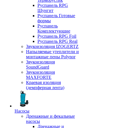
Терморустик
Руспанель RPG
Шунгит
Руспанель Готовые
формы
Руспанель
Комплектующие
Руспанель RPG Foil
Руспанель RPG Real
Звукоизоляция IZOGERTZ
Напыляемые утеплители и
монтажные пены Polynor
Звукоизоляция
SoundGuard
Звукоизоляция
MAXFORTE
Краевая изоляция
(демпферная лента)
Насосы
Дренажные и фекальные
насосы
Дренажные и