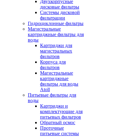
Двухкорпусные
дисковые фильтры
Системы дисковой
фильтрации
Гидроциклонные фильтры
Магистральные
картриджные фильтры для
воды
Картриджи для
магистральных
фильтров
Корпуса для
фильтров
Магистральные
картриджные
фильтры для воды
Atoll
Питьевые фильтры для
воды
Картриджи и
комплектующие для
питьевых фильтров
Обратный осмос
Проточные
питьевые системы