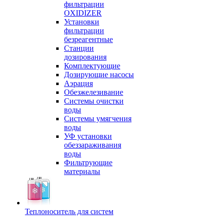
фильтрации
OXIDIZER
Установки
фильтрации
безреагентные
Станции
дозирования
Комплектующие
Дозирующие насосы
Аэрация
Обезжелезивание
Системы очистки
воды
Системы умягчения
воды
УФ установки
обеззараживания
воды
Фильтрующие
материалы
Теплоноситель для систем