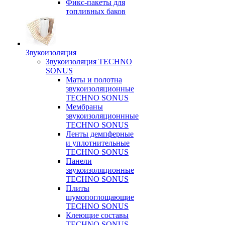
Фикс-пакеты для
топливных баков
Звукоизоляция
Звукоизоляция TECHNO
SONUS
Маты и полотна
звукоизоляционные
TECHNO SONUS
Мембраны
звукоизоляционнные
TECHNO SONUS
Ленты демпферные
и уплотнительные
TECHNO SONUS
Панели
звукоизоляционные
TECHNO SONUS
Плиты
шумопоглощающие
TECHNO SONUS
Клеющие составы
TECHNO SONUS