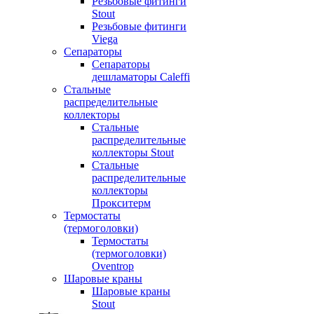
Резьбовые фитинги
Stout
Резьбовые фитинги
Viega
Сепараторы
Сепараторы
дешламаторы Caleffi
Стальные
распределительные
коллекторы
Стальные
распределительные
коллекторы Stout
Стальные
распределительные
коллекторы
Прокситерм
Термостаты
(термоголовки)
Термостаты
(термоголовки)
Oventrop
Шаровые краны
Шаровые краны
Stout