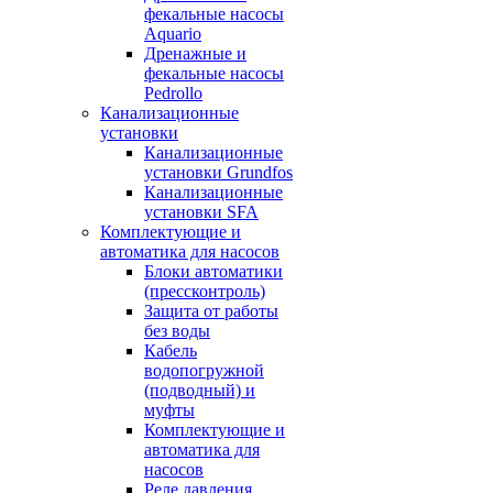
фекальные насосы
Aquario
Дренажные и
фекальные насосы
Pedrollo
Канализационные
установки
Канализационные
установки Grundfos
Канализационные
установки SFA
Комплектующие и
автоматика для насосов
Блоки автоматики
(прессконтроль)
Защита от работы
без воды
Кабель
водопогружной
(подводный) и
муфты
Комплектующие и
автоматика для
насосов
Реле давления