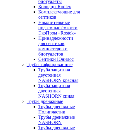
биотуалеты
Колодцы Rodlex
Комплектующие для
септиков
Накопительные
подземные ёмкости
ЭкоПром «Rostok»
Принадлежности
для септиков,
компостеров и
биотуалетов
Септики Юнилос
Трубы гофрированные
Труба защитная
двустенная
NASHORN красная
Труба защитная
двустенная
NASHORN синяя
Трубы дренажные
Трубы дренажные
Полипластик
Трубы дренажные
NASHORN
Трубы дренажные