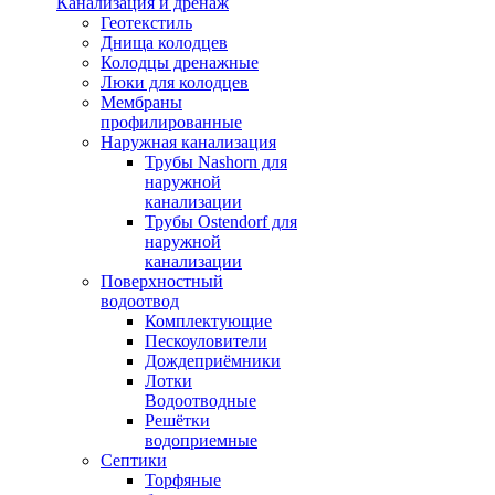
Канализация и дренаж
Геотекстиль
Днища колодцев
Колодцы дренажные
Люки для колодцев
Мембраны
профилированные
Наружная канализация
Трубы Nashorn для
наружной
канализации
Трубы Ostendorf для
наружной
канализации
Поверхностный
водоотвод
Комплектующие
Пескоуловители
Дождеприёмники
Лотки
Водоотводные
Решётки
водоприемные
Септики
Торфяные