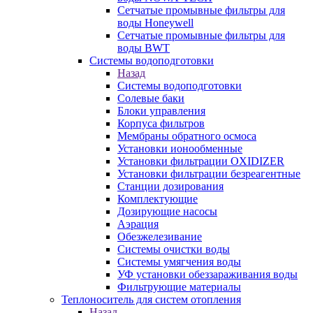
Сетчатые промывные фильтры для
воды Honeywell
Сетчатые промывные фильтры для
воды BWT
Системы водоподготовки
Назад
Системы водоподготовки
Солевые баки
Блоки управления
Корпуса фильтров
Мембраны обратного осмоса
Установки ионообменные
Установки фильтрации OXIDIZER
Установки фильтрации безреагентные
Станции дозирования
Комплектующие
Дозирующие насосы
Аэрация
Обезжелезивание
Системы очистки воды
Системы умягчения воды
УФ установки обеззараживания воды
Фильтрующие материалы
Теплоноситель для систем отопления
Назад