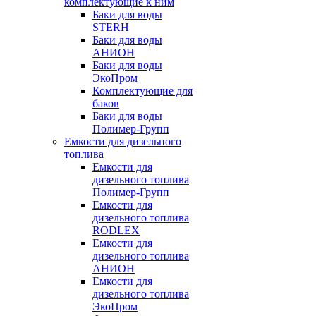
комплектующие к ним
Баки для воды
STERH
Баки для воды
АНИОН
Баки для воды
ЭкоПром
Комплектующие для
баков
Баки для воды
Полимер-Групп
Емкости для дизельного
топлива
Емкости для
дизельного топлива
Полимер-Групп
Емкости для
дизельного топлива
RODLEX
Емкости для
дизельного топлива
АНИОН
Емкости для
дизельного топлива
ЭкоПром