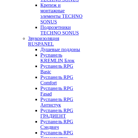
Крепеж и
монтажные
элементы TECHNO
SONUS
Подрозетники
TECHNO SONUS
Звукоизоляция
RUSPANEL
Душевые поддоны
Руспанель
KREMLIN Блок
Руспанель RPG
Basic
Руспанель RPG
Comfort
Руспанель RPG
Fasad
Руспанель RPG
Антистук
Руспанель RPG
ГРАДИЕНТ
Руспанель RPG
Сэндвич
Руспанель RPG