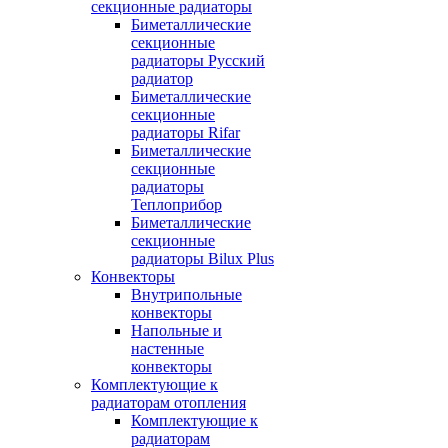
секционные радиаторы
Биметаллические
секционные
радиаторы Русский
радиатор
Биметаллические
секционные
радиаторы Rifar
Биметаллические
секционные
радиаторы
Теплоприбор
Биметаллические
секционные
радиаторы Bilux Plus
Конвекторы
Внутрипольные
конвекторы
Напольные и
настенные
конвекторы
Комплектующие к
радиаторам отопления
Комплектующие к
радиаторам