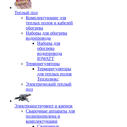
Теплый пол
Комплектующие для
теплых полов и кабелей
обогрева
Наборы для обогрева
водопровода
Наборы для
обогрева
водопровода
IQWATT
Терморегуляторы
Терморегуляторы
для теплых полов
Теплолюкс
Электрический теплый
пол
Электроинструмент и крепеж
Сварочные аппараты для
полипропилена и
комплектующие
Сварочные