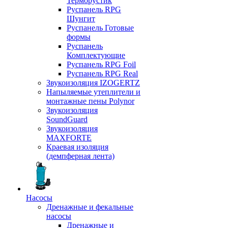
Терморустик
Руспанель RPG
Шунгит
Руспанель Готовые
формы
Руспанель
Комплектующие
Руспанель RPG Foil
Руспанель RPG Real
Звукоизоляция IZOGERTZ
Напыляемые утеплители и
монтажные пены Polynor
Звукоизоляция
SoundGuard
Звукоизоляция
MAXFORTE
Краевая изоляция
(демпферная лента)
Насосы
Дренажные и фекальные
насосы
Дренажные и