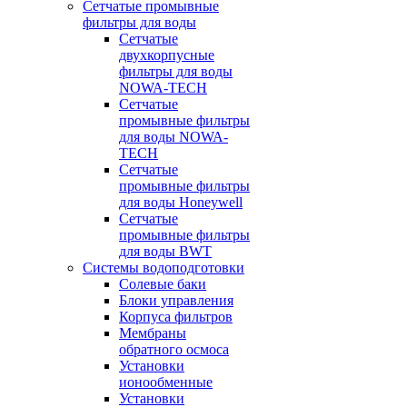
Сетчатые промывные
фильтры для воды
Сетчатые
двухкорпусные
фильтры для воды
NOWA-TECH
Сетчатые
промывные фильтры
для воды NOWA-
TECH
Сетчатые
промывные фильтры
для воды Honeywell
Сетчатые
промывные фильтры
для воды BWT
Системы водоподготовки
Солевые баки
Блоки управления
Корпуса фильтров
Мембраны
обратного осмоса
Установки
ионообменные
Установки