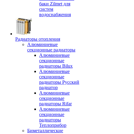
баки Zilmet для
систем
водоснабжения
Радиаторы отопления
Алюминиевые
секционные радиаторы
Алюминиевые
секционные
радиаторы Bilux
Алюминиевые
секционные
радиаторы Русский
радиатор
Алюминиевые
секционные
радиаторы Rifar
Алюминиевые
секционные
радиаторы
Теплоприбор
Биметаллические