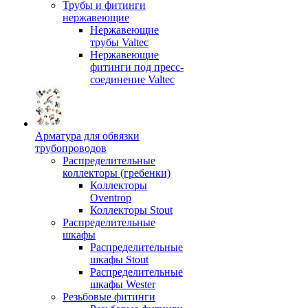
Трубы и фитинги
нержавеющие
Нержавеющие
трубы Valtec
Нержавеющие
фитинги под пресс-
соединение Valtec
Арматура для обвязки
трубопроводов
Распределительные
коллекторы (гребенки)
Коллекторы
Oventrop
Коллекторы Stout
Распределительные
шкафы
Распределительные
шкафы Stout
Распределительные
шкафы Wester
Резьбовые фитинги