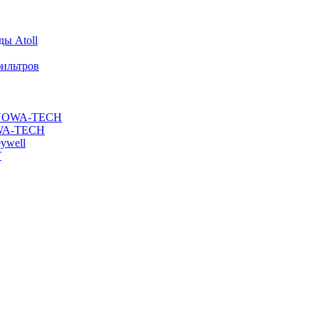
ы Atoll
ильтров
ы NOWA-TECH
OWA-TECH
ywell
T