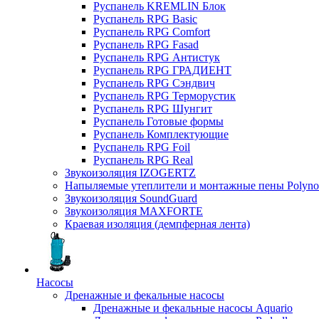
Руспанель KREMLIN Блок
Руспанель RPG Basic
Руспанель RPG Comfort
Руспанель RPG Fasad
Руспанель RPG Антистук
Руспанель RPG ГРАДИЕНТ
Руспанель RPG Сэндвич
Руспанель RPG Терморустик
Руспанель RPG Шунгит
Руспанель Готовые формы
Руспанель Комплектующие
Руспанель RPG Foil
Руспанель RPG Real
Звукоизоляция IZOGERTZ
Напыляемые утеплители и монтажные пены Polyno
Звукоизоляция SoundGuard
Звукоизоляция MAXFORTE
Краевая изоляция (демпферная лента)
Насосы
Дренажные и фекальные насосы
Дренажные и фекальные насосы Aquario