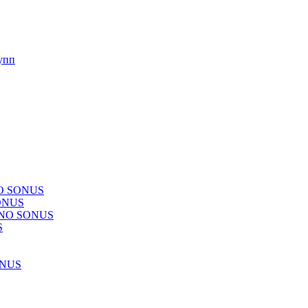
упп
NO SONUS
ONUS
CHNO SONUS
S
ONUS