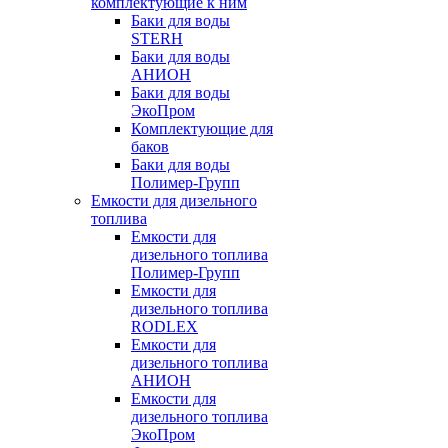
комплектующие к ним
Баки для воды
STERH
Баки для воды
АНИОН
Баки для воды
ЭкоПром
Комплектующие для
баков
Баки для воды
Полимер-Групп
Емкости для дизельного
топлива
Емкости для
дизельного топлива
Полимер-Групп
Емкости для
дизельного топлива
RODLEX
Емкости для
дизельного топлива
АНИОН
Емкости для
дизельного топлива
ЭкоПром