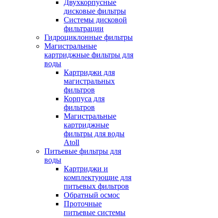
Двухкорпусные
дисковые фильтры
Системы дисковой
фильтрации
Гидроциклонные фильтры
Магистральные
картриджные фильтры для
воды
Картриджи для
магистральных
фильтров
Корпуса для
фильтров
Магистральные
картриджные
фильтры для воды
Atoll
Питьевые фильтры для
воды
Картриджи и
комплектующие для
питьевых фильтров
Обратный осмос
Проточные
питьевые системы