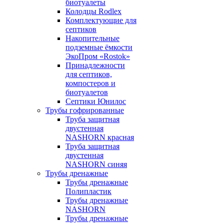
биотуалеты
Колодцы Rodlex
Комплектующие для
септиков
Накопительные
подземные ёмкости
ЭкоПром «Rostok»
Принадлежности
для септиков,
компостеров и
биотуалетов
Септики Юнилос
Трубы гофрированные
Труба защитная
двустенная
NASHORN красная
Труба защитная
двустенная
NASHORN синяя
Трубы дренажные
Трубы дренажные
Полипластик
Трубы дренажные
NASHORN
Трубы дренажные