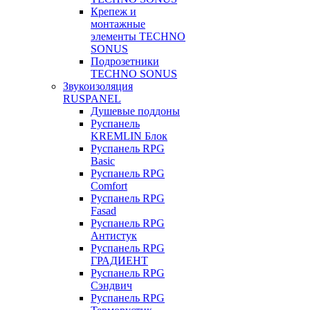
Крепеж и
монтажные
элементы TECHNO
SONUS
Подрозетники
TECHNO SONUS
Звукоизоляция
RUSPANEL
Душевые поддоны
Руспанель
KREMLIN Блок
Руспанель RPG
Basic
Руспанель RPG
Comfort
Руспанель RPG
Fasad
Руспанель RPG
Антистук
Руспанель RPG
ГРАДИЕНТ
Руспанель RPG
Сэндвич
Руспанель RPG