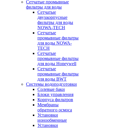
Сетчатые промывные
фильтры для воды
Сетчатые
двухкорпусные
фильтры для воды
NOWA-TECH
Сетчатые
промывные фильтры
для воды NOWA-
TECH
Сетчатые
промывные фильтры
для воды Honeywell
Сетчатые
промывные фильтры
для воды BWT
Системы водоподготовки
Солевые баки
Блоки управления
Корпуса фильтров
Мембраны
обратного осмоса
Установки
ионообменные
Установки