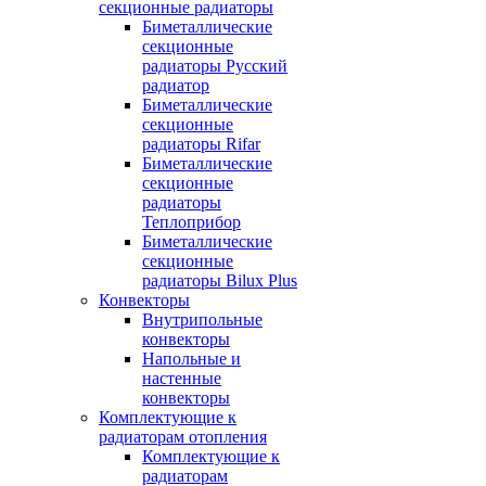
секционные радиаторы
Биметаллические
секционные
радиаторы Русский
радиатор
Биметаллические
секционные
радиаторы Rifar
Биметаллические
секционные
радиаторы
Теплоприбор
Биметаллические
секционные
радиаторы Bilux Plus
Конвекторы
Внутрипольные
конвекторы
Напольные и
настенные
конвекторы
Комплектующие к
радиаторам отопления
Комплектующие к
радиаторам