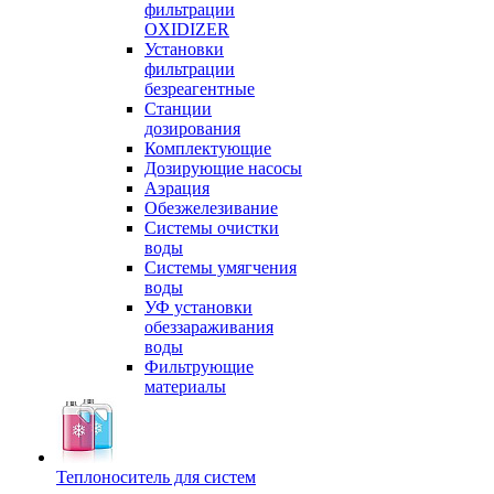
фильтрации
OXIDIZER
Установки
фильтрации
безреагентные
Станции
дозирования
Комплектующие
Дозирующие насосы
Аэрация
Обезжелезивание
Системы очистки
воды
Системы умягчения
воды
УФ установки
обеззараживания
воды
Фильтрующие
материалы
Теплоноситель для систем