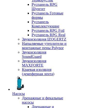
Терморустик
Руспанель RPG
Шунгит
Руспанель Готовые
формы
Руспанель
Комплектующие
Руспанель RPG Foil
Руспанель RPG Real
Звукоизоляция IZOGERTZ
Напыляемые утеплители и
монтажные пены Polynor
Звукоизоляция
SoundGuard
Звукоизоляция
MAXFORTE
Краевая изоляция
(демпферная лента)
Насосы
Дренажные и фекальные
насосы
Дренажные и