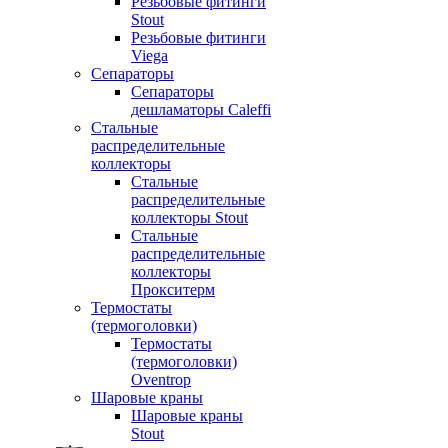
Резьбовые фитинги
Stout
Резьбовые фитинги
Viega
Сепараторы
Сепараторы
дешламаторы Caleffi
Стальные
распределительные
коллекторы
Стальные
распределительные
коллекторы Stout
Стальные
распределительные
коллекторы
Прокситерм
Термостаты
(термоголовки)
Термостаты
(термоголовки)
Oventrop
Шаровые краны
Шаровые краны
Stout