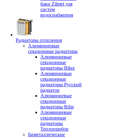
баки Zilmet для
систем
водоснабжения
Радиаторы отопления
Алюминиевые
секционные радиаторы
Алюминиевые
секционные
радиаторы Bilux
Алюминиевые
секционные
радиаторы Русский
радиатор
Алюминиевые
секционные
радиаторы Rifar
Алюминиевые
секционные
радиаторы
Теплоприбор
Биметаллические