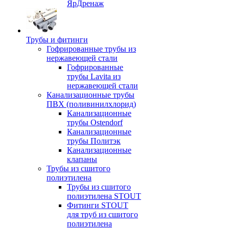
ЯрДренаж
Трубы и фитинги
Гофрированные трубы из
нержавеющей стали
Гофрированные
трубы Lavita из
нержавеющей стали
Канализационные трубы
ПВХ (поливинилхлорид)
Канализационные
трубы Ostendorf
Канализационные
трубы Политэк
Канализационные
клапаны
Трубы из сшитого
полиэтилена
Трубы из сшитого
полиэтилена STOUT
Фитинги STOUT
для труб из сшитого
полиэтилена