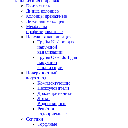
Канализация и дренаж
Геотекстиль
Днища колодцев
Колодцы дренажные
Люки для колодцев
Мембраны
профилированные
Наружная канализация
Трубы Nashorn для
наружной
канализации
Трубы Ostendorf для
наружной
канализации
Поверхностный
водоотвод
Комплектующие
Пескоуловители
Дождеприёмники
Лотки
Водоотводные
Решётки
водоприемные
Септики
Торфяные