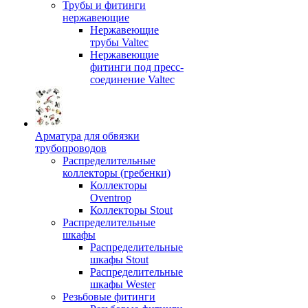
Трубы и фитинги
нержавеющие
Нержавеющие
трубы Valtec
Нержавеющие
фитинги под пресс-
соединение Valtec
Арматура для обвязки
трубопроводов
Распределительные
коллекторы (гребенки)
Коллекторы
Oventrop
Коллекторы Stout
Распределительные
шкафы
Распределительные
шкафы Stout
Распределительные
шкафы Wester
Резьбовые фитинги