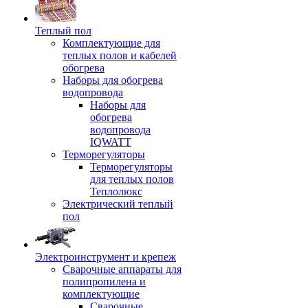
Теплый пол
Комплектующие для
теплых полов и кабелей
обогрева
Наборы для обогрева
водопровода
Наборы для
обогрева
водопровода
IQWATT
Терморегуляторы
Терморегуляторы
для теплых полов
Теплолюкс
Электрический теплый
пол
Электроинструмент и крепеж
Сварочные аппараты для
полипропилена и
комплектующие
Сварочные