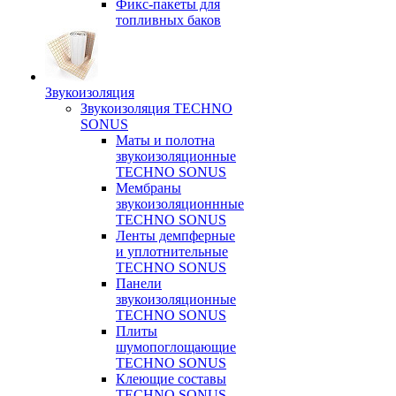
Фикс-пакеты для
топливных баков
Звукоизоляция
Звукоизоляция TECHNO
SONUS
Маты и полотна
звукоизоляционные
TECHNO SONUS
Мембраны
звукоизоляционнные
TECHNO SONUS
Ленты демпферные
и уплотнительные
TECHNO SONUS
Панели
звукоизоляционные
TECHNO SONUS
Плиты
шумопоглощающие
TECHNO SONUS
Клеющие составы
TECHNO SONUS