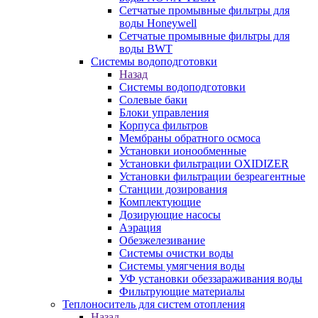
Сетчатые промывные фильтры для
воды Honeywell
Сетчатые промывные фильтры для
воды BWT
Системы водоподготовки
Назад
Системы водоподготовки
Солевые баки
Блоки управления
Корпуса фильтров
Мембраны обратного осмоса
Установки ионообменные
Установки фильтрации OXIDIZER
Установки фильтрации безреагентные
Станции дозирования
Комплектующие
Дозирующие насосы
Аэрация
Обезжелезивание
Системы очистки воды
Системы умягчения воды
УФ установки обеззараживания воды
Фильтрующие материалы
Теплоноситель для систем отопления
Назад