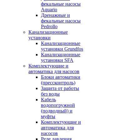
фекальные насосы
Aquario
Дренажные и
фекальные насосы
Pedrollo
Канализационные
установки
Канализационные
установки Grundfos
Канализационные
установки SFA
Комплектующие и
автоматика для насосов
Блоки автоматики
(прессконтроль)
Защита от работы
без воды
Кабель
водопогружной
(подводный) и
муфты
Комплектующие и
автоматика для
насосов
Реле давления