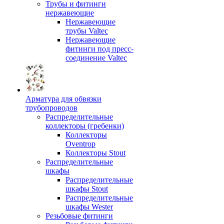
Трубы и фитинги
нержавеющие
Нержавеющие
трубы Valtec
Нержавеющие
фитинги под пресс-
соединение Valtec
Арматура для обвязки
трубопроводов
Распределительные
коллекторы (гребенки)
Коллекторы
Oventrop
Коллекторы Stout
Распределительные
шкафы
Распределительные
шкафы Stout
Распределительные
шкафы Wester
Резьбовые фитинги