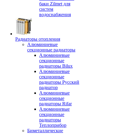
баки Zilmet для
систем
водоснабжения
Радиаторы отопления
Алюминиевые
секционные радиаторы
Алюминиевые
секционные
радиаторы Bilux
Алюминиевые
секционные
радиаторы Русский
радиатор
Алюминиевые
секционные
радиаторы Rifar
Алюминиевые
секционные
радиаторы
Теплоприбор
Биметаллические