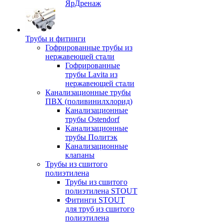
ЯрДренаж
Трубы и фитинги
Гофрированные трубы из
нержавеющей стали
Гофрированные
трубы Lavita из
нержавеющей стали
Канализационные трубы
ПВХ (поливинилхлорид)
Канализационные
трубы Ostendorf
Канализационные
трубы Политэк
Канализационные
клапаны
Трубы из сшитого
полиэтилена
Трубы из сшитого
полиэтилена STOUT
Фитинги STOUT
для труб из сшитого
полиэтилена