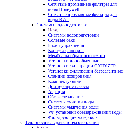
Сетчатые промывные фильтры для
воды Honeywell
Сетчатые промывные фильтры для
воды BWT
Системы водоподготовки
Назад
Системы водоподготовки
Солевые баки
Блоки управления
Корпуса фильтров
Мембраны обратного осмоса
Установки ионообменные
Установки фильтрации OXIDIZER
Установки фильтрации безреагентные
Станции дозирования
Комплектующие
Дозирующие насосы
Аэрация
Обезжелезивание
Системы очистки воды
Системы умягчения воды
УФ установки обеззараживания воды
Фильтрующие материалы
Теплоноситель для систем отопления
Назад