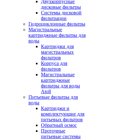
Двухкорпусные
дисковые фильтры
Системы дисковой
фильтрации
Гидроциклонные фильтры
Магистральные
картриджные фильтры для
воды
Картриджи для
магистральных
фильтров
Корпуса для
фильтров
Магистральные
картриджные
фильтры для воды
Atoll
Питьевые фильтры для
воды
Картриджи и
комплектующие для
питьевых фильтров
Обратный осмос
Проточные
питьевые системы