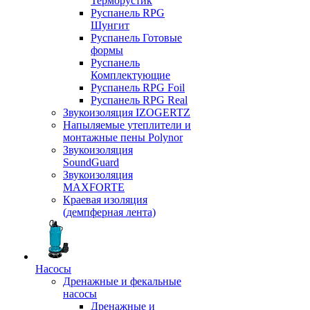
Терморустик
Руспанель RPG
Шунгит
Руспанель Готовые
формы
Руспанель
Комплектующие
Руспанель RPG Foil
Руспанель RPG Real
Звукоизоляция IZOGERTZ
Напыляемые утеплители и
монтажные пены Polynor
Звукоизоляция
SoundGuard
Звукоизоляция
MAXFORTE
Краевая изоляция
(демпферная лента)
Насосы
Дренажные и фекальные
насосы
Дренажные и