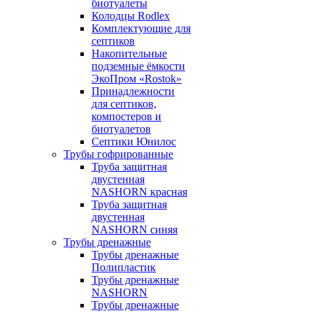
биотуалеты
Колодцы Rodlex
Комплектующие для
септиков
Накопительные
подземные ёмкости
ЭкоПром «Rostok»
Принадлежности
для септиков,
компостеров и
биотуалетов
Септики Юнилос
Трубы гофрированные
Труба защитная
двустенная
NASHORN красная
Труба защитная
двустенная
NASHORN синяя
Трубы дренажные
Трубы дренажные
Полипластик
Трубы дренажные
NASHORN
Трубы дренажные