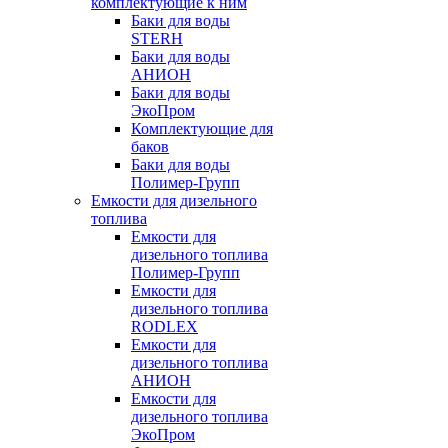
комплектующие к ним
Баки для воды
STERH
Баки для воды
АНИОН
Баки для воды
ЭкоПром
Комплектующие для
баков
Баки для воды
Полимер-Групп
Емкости для дизельного
топлива
Емкости для
дизельного топлива
Полимер-Групп
Емкости для
дизельного топлива
RODLEX
Емкости для
дизельного топлива
АНИОН
Емкости для
дизельного топлива
ЭкоПром