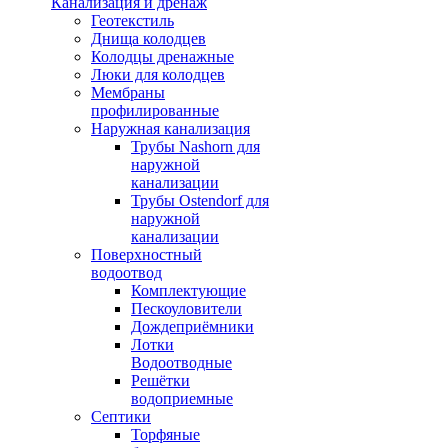
Канализация и дренаж
Геотекстиль
Днища колодцев
Колодцы дренажные
Люки для колодцев
Мембраны
профилированные
Наружная канализация
Трубы Nashorn для
наружной
канализации
Трубы Ostendorf для
наружной
канализации
Поверхностный
водоотвод
Комплектующие
Пескоуловители
Дождеприёмники
Лотки
Водоотводные
Решётки
водоприемные
Септики
Торфяные