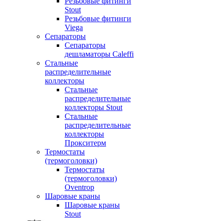
Резьбовые фитинги
Stout
Резьбовые фитинги
Viega
Сепараторы
Сепараторы
дешламаторы Caleffi
Стальные
распределительные
коллекторы
Стальные
распределительные
коллекторы Stout
Стальные
распределительные
коллекторы
Прокситерм
Термостаты
(термоголовки)
Термостаты
(термоголовки)
Oventrop
Шаровые краны
Шаровые краны
Stout