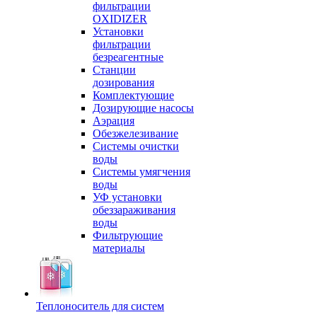
фильтрации
OXIDIZER
Установки
фильтрации
безреагентные
Станции
дозирования
Комплектующие
Дозирующие насосы
Аэрация
Обезжелезивание
Системы очистки
воды
Системы умягчения
воды
УФ установки
обеззараживания
воды
Фильтрующие
материалы
Теплоноситель для систем