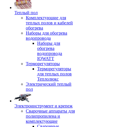
Теплый пол
Комплектующие для
теплых полов и кабелей
обогрева
Наборы для обогрева
водопровода
Наборы для
обогрева
водопровода
IQWATT
Терморегуляторы
Терморегуляторы
для теплых полов
Теплолюкс
Электрический теплый
пол
Электроинструмент и крепеж
Сварочные аппараты для
полипропилена и
комплектующие
Сварочные