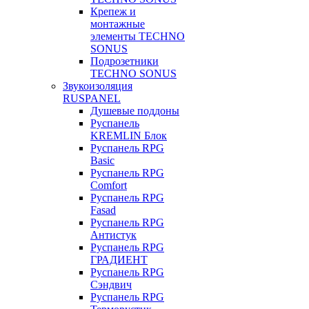
Крепеж и
монтажные
элементы TECHNO
SONUS
Подрозетники
TECHNO SONUS
Звукоизоляция
RUSPANEL
Душевые поддоны
Руспанель
KREMLIN Блок
Руспанель RPG
Basic
Руспанель RPG
Comfort
Руспанель RPG
Fasad
Руспанель RPG
Антистук
Руспанель RPG
ГРАДИЕНТ
Руспанель RPG
Сэндвич
Руспанель RPG