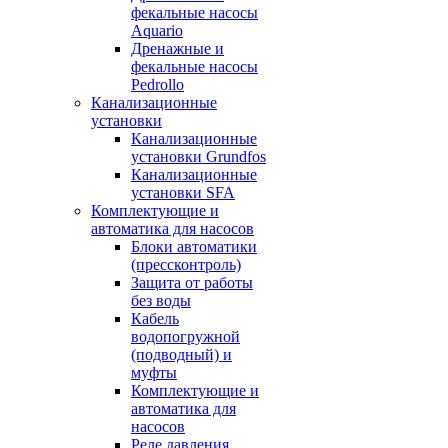
фекальные насосы
Aquario
Дренажные и
фекальные насосы
Pedrollo
Канализационные
установки
Канализационные
установки Grundfos
Канализационные
установки SFA
Комплектующие и
автоматика для насосов
Блоки автоматики
(прессконтроль)
Защита от работы
без воды
Кабель
водопогружной
(подводный) и
муфты
Комплектующие и
автоматика для
насосов
Реле давления