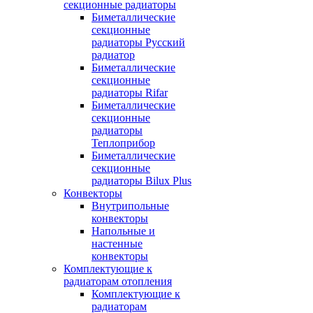
секционные радиаторы
Биметаллические
секционные
радиаторы Русский
радиатор
Биметаллические
секционные
радиаторы Rifar
Биметаллические
секционные
радиаторы
Теплоприбор
Биметаллические
секционные
радиаторы Bilux Plus
Конвекторы
Внутрипольные
конвекторы
Напольные и
настенные
конвекторы
Комплектующие к
радиаторам отопления
Комплектующие к
радиаторам