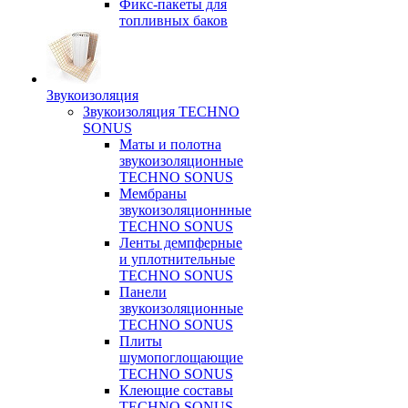
Фикс-пакеты для
топливных баков
Звукоизоляция
Звукоизоляция TECHNO
SONUS
Маты и полотна
звукоизоляционные
TECHNO SONUS
Мембраны
звукоизоляционнные
TECHNO SONUS
Ленты демпферные
и уплотнительные
TECHNO SONUS
Панели
звукоизоляционные
TECHNO SONUS
Плиты
шумопоглощающие
TECHNO SONUS
Клеющие составы
TECHNO SONUS