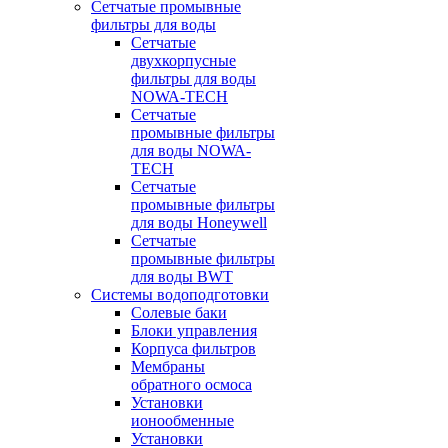
Сетчатые промывные
фильтры для воды
Сетчатые
двухкорпусные
фильтры для воды
NOWA-TECH
Сетчатые
промывные фильтры
для воды NOWA-
TECH
Сетчатые
промывные фильтры
для воды Honeywell
Сетчатые
промывные фильтры
для воды BWT
Системы водоподготовки
Солевые баки
Блоки управления
Корпуса фильтров
Мембраны
обратного осмоса
Установки
ионообменные
Установки