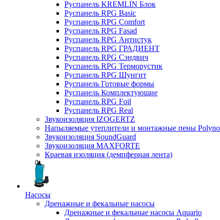
Руспанель KREMLIN Блок
Руспанель RPG Basic
Руспанель RPG Comfort
Руспанель RPG Fasad
Руспанель RPG Антистук
Руспанель RPG ГРАДИЕНТ
Руспанель RPG Сэндвич
Руспанель RPG Терморустик
Руспанель RPG Шунгит
Руспанель Готовые формы
Руспанель Комплектующие
Руспанель RPG Foil
Руспанель RPG Real
Звукоизоляция IZOGERTZ
Напыляемые утеплители и монтажные пены Polyno
Звукоизоляция SoundGuard
Звукоизоляция MAXFORTE
Краевая изоляция (демпферная лента)
Насосы
Дренажные и фекальные насосы
Дренажные и фекальные насосы Aquario