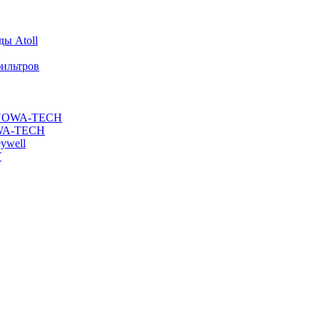
ы Atoll
ильтров
ы NOWA-TECH
OWA-TECH
ywell
T