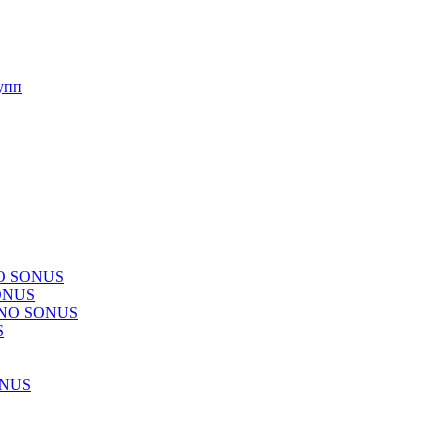
упп
NO SONUS
ONUS
CHNO SONUS
S
ONUS