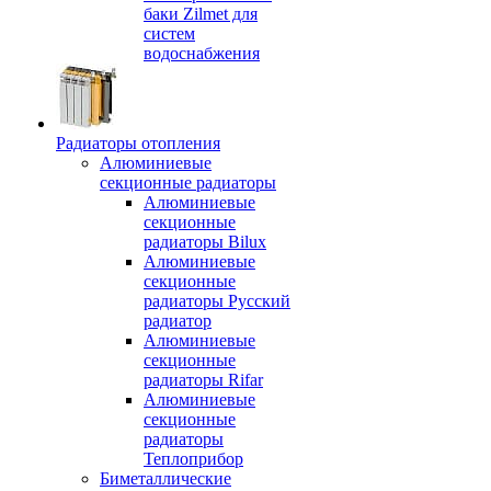
баки Zilmet для
систем
водоснабжения
Радиаторы отопления
Алюминиевые
секционные радиаторы
Алюминиевые
секционные
радиаторы Bilux
Алюминиевые
секционные
радиаторы Русский
радиатор
Алюминиевые
секционные
радиаторы Rifar
Алюминиевые
секционные
радиаторы
Теплоприбор
Биметаллические