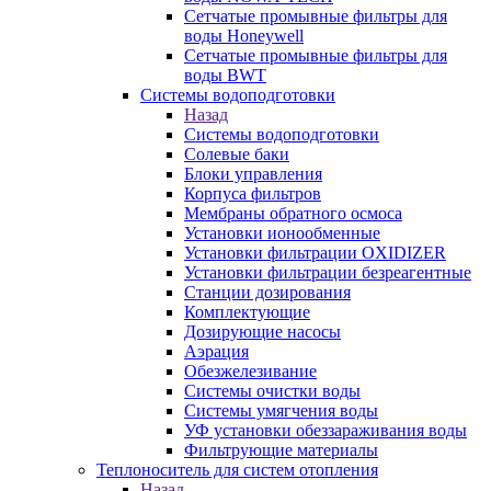
Сетчатые промывные фильтры для
воды Honeywell
Сетчатые промывные фильтры для
воды BWT
Системы водоподготовки
Назад
Системы водоподготовки
Солевые баки
Блоки управления
Корпуса фильтров
Мембраны обратного осмоса
Установки ионообменные
Установки фильтрации OXIDIZER
Установки фильтрации безреагентные
Станции дозирования
Комплектующие
Дозирующие насосы
Аэрация
Обезжелезивание
Системы очистки воды
Системы умягчения воды
УФ установки обеззараживания воды
Фильтрующие материалы
Теплоноситель для систем отопления
Назад