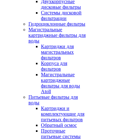
Двухкорпусные
дисковые фильтры
Системы дисковой
фильтрации
Гидроциклонные фильтры
Магистральные
картриджные фильтры для
воды
Картриджи для
магистральных
фильтров
Корпуса для
фильтров
Магистральные
картриджные
фильтры для воды
Atoll
Питьевые фильтры для
воды
Картриджи и
комплектующие для
питьевых фильтров
Обратный осмос
Проточные
питьевые системы