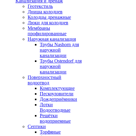
Канализация и дренаж
Геотекстиль
Днища колодцев
Колодцы дренажные
Люки для колодцев
Мембраны
профилированные
Наружная канализация
Трубы Nashorn для
наружной
канализации
Трубы Ostendorf для
наружной
канализации
Поверхностный
водоотвод
Комплектующие
Пескоуловители
Дождеприёмники
Лотки
Водоотводные
Решётки
водоприемные
Септики
Торфяные