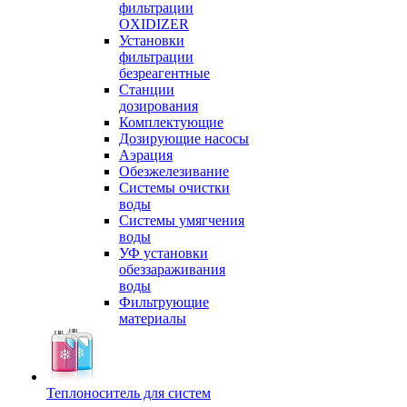
фильтрации
OXIDIZER
Установки
фильтрации
безреагентные
Станции
дозирования
Комплектующие
Дозирующие насосы
Аэрация
Обезжелезивание
Системы очистки
воды
Системы умягчения
воды
УФ установки
обеззараживания
воды
Фильтрующие
материалы
Теплоноситель для систем