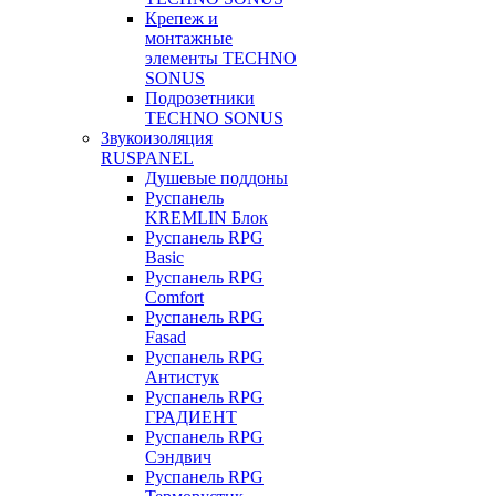
Крепеж и
монтажные
элементы TECHNO
SONUS
Подрозетники
TECHNO SONUS
Звукоизоляция
RUSPANEL
Душевые поддоны
Руспанель
KREMLIN Блок
Руспанель RPG
Basic
Руспанель RPG
Comfort
Руспанель RPG
Fasad
Руспанель RPG
Антистук
Руспанель RPG
ГРАДИЕНТ
Руспанель RPG
Сэндвич
Руспанель RPG