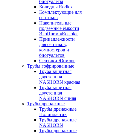
биотуалеты
Колодцы Rodlex
Комплектующие для
септиков
Накопительные
подземные ёмкости
ЭкоПром «Rostok»
Принадлежности
для септиков,
компостеров и
биотуалетов
Септики Юнилос
Трубы гофрированные
Труба защитная
двустенная
NASHORN красная
Труба защитная
двустенная
NASHORN синяя
Трубы дренажные
Трубы дренажные
Полипластик
Трубы дренажные
NASHORN
Трубы дренажные