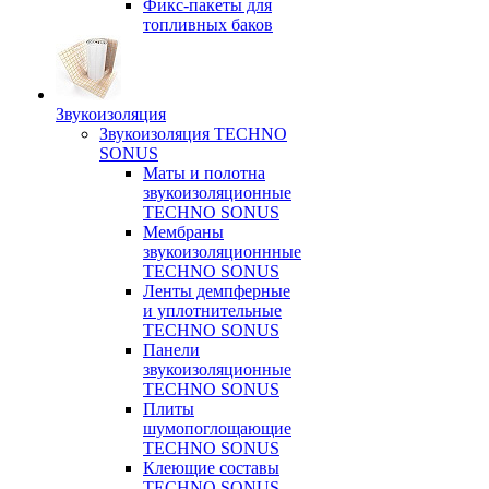
Фикс-пакеты для
топливных баков
Звукоизоляция
Звукоизоляция TECHNO
SONUS
Маты и полотна
звукоизоляционные
TECHNO SONUS
Мембраны
звукоизоляционнные
TECHNO SONUS
Ленты демпферные
и уплотнительные
TECHNO SONUS
Панели
звукоизоляционные
TECHNO SONUS
Плиты
шумопоглощающие
TECHNO SONUS
Клеющие составы
TECHNO SONUS