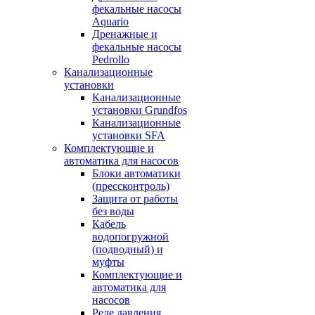
фекальные насосы
Aquario
Дренажные и
фекальные насосы
Pedrollo
Канализационные
установки
Канализационные
установки Grundfos
Канализационные
установки SFA
Комплектующие и
автоматика для насосов
Блоки автоматики
(прессконтроль)
Защита от работы
без воды
Кабель
водопогружной
(подводный) и
муфты
Комплектующие и
автоматика для
насосов
Реле давления