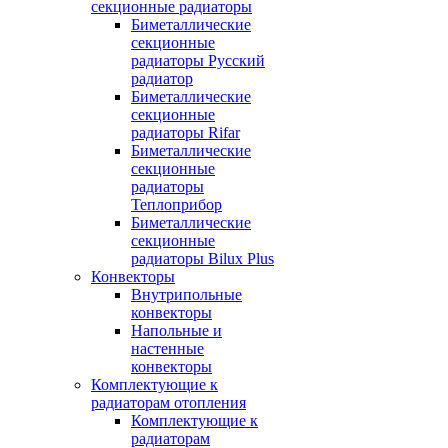
секционные радиаторы
Биметаллические
секционные
радиаторы Русский
радиатор
Биметаллические
секционные
радиаторы Rifar
Биметаллические
секционные
радиаторы
Теплоприбор
Биметаллические
секционные
радиаторы Bilux Plus
Конвекторы
Внутрипольные
конвекторы
Напольные и
настенные
конвекторы
Комплектующие к
радиаторам отопления
Комплектующие к
радиаторам