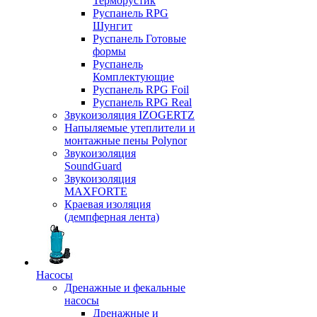
Терморустик
Руспанель RPG
Шунгит
Руспанель Готовые
формы
Руспанель
Комплектующие
Руспанель RPG Foil
Руспанель RPG Real
Звукоизоляция IZOGERTZ
Напыляемые утеплители и
монтажные пены Polynor
Звукоизоляция
SoundGuard
Звукоизоляция
MAXFORTE
Краевая изоляция
(демпферная лента)
Насосы
Дренажные и фекальные
насосы
Дренажные и