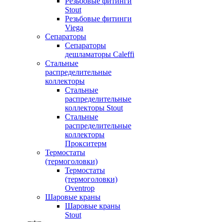
Резьбовые фитинги
Stout
Резьбовые фитинги
Viega
Сепараторы
Сепараторы
дешламаторы Caleffi
Стальные
распределительные
коллекторы
Стальные
распределительные
коллекторы Stout
Стальные
распределительные
коллекторы
Прокситерм
Термостаты
(термоголовки)
Термостаты
(термоголовки)
Oventrop
Шаровые краны
Шаровые краны
Stout