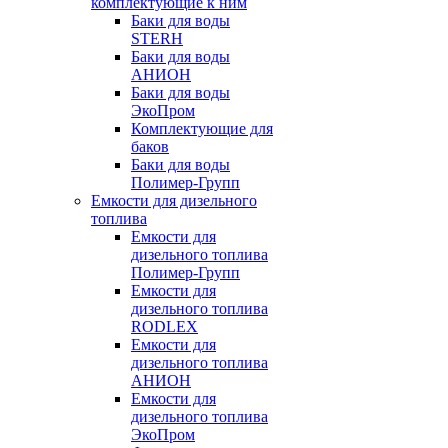
комплектующие к ним
Баки для воды
STERH
Баки для воды
АНИОН
Баки для воды
ЭкоПром
Комплектующие для
баков
Баки для воды
Полимер-Групп
Емкости для дизельного
топлива
Емкости для
дизельного топлива
Полимер-Групп
Емкости для
дизельного топлива
RODLEX
Емкости для
дизельного топлива
АНИОН
Емкости для
дизельного топлива
ЭкоПром