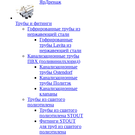
ЯрДренаж
Трубы и фитинги
Гофрированные трубы из
нержавеющей стали
Гофрированные
трубы Lavita из
нержавеющей стали
Канализационные трубы
ПВХ (поливинилхлорид)
Канализационные
трубы Ostendorf
Канализационные
трубы Политэк
Канализационные
клапаны
Трубы из сшитого
полиэтилена
Трубы из сшитого
полиэтилена STOUT
Фитинги STOUT
для труб из сшитого
полиэтилена