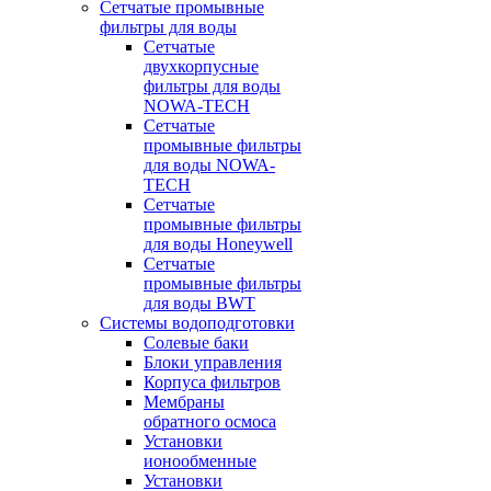
Сетчатые промывные
фильтры для воды
Сетчатые
двухкорпусные
фильтры для воды
NOWA-TECH
Сетчатые
промывные фильтры
для воды NOWA-
TECH
Сетчатые
промывные фильтры
для воды Honeywell
Сетчатые
промывные фильтры
для воды BWT
Системы водоподготовки
Солевые баки
Блоки управления
Корпуса фильтров
Мембраны
обратного осмоса
Установки
ионообменные
Установки