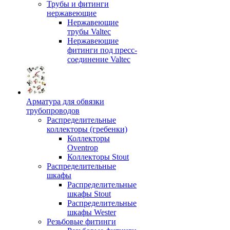
Трубы и фитинги
нержавеющие
Нержавеющие
трубы Valtec
Нержавеющие
фитинги под пресс-
соединение Valtec
Арматура для обвязки
трубопроводов
Распределительные
коллекторы (гребенки)
Коллекторы
Oventrop
Коллекторы Stout
Распределительные
шкафы
Распределительные
шкафы Stout
Распределительные
шкафы Wester
Резьбовые фитинги