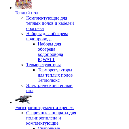
Теплый пол
Комплектующие для
теплых полов и кабелей
обогрева
Наборы для обогрева
водопровода
Наборы для
обогрева
водопровода
IQWATT
Терморегуляторы
Терморегуляторы
для теплых полов
Теплолюкс
Электрический теплый
пол
Электроинструмент и крепеж
Сварочные аппараты для
полипропилена и
комплектующие
Сварочные