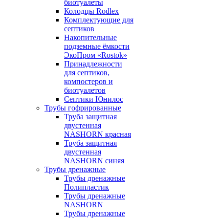
биотуалеты
Колодцы Rodlex
Комплектующие для
септиков
Накопительные
подземные ёмкости
ЭкоПром «Rostok»
Принадлежности
для септиков,
компостеров и
биотуалетов
Септики Юнилос
Трубы гофрированные
Труба защитная
двустенная
NASHORN красная
Труба защитная
двустенная
NASHORN синяя
Трубы дренажные
Трубы дренажные
Полипластик
Трубы дренажные
NASHORN
Трубы дренажные