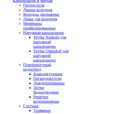
Канализация и дренаж
Геотекстиль
Днища колодцев
Колодцы дренажные
Люки для колодцев
Мембраны
профилированные
Наружная канализация
Трубы Nashorn для
наружной
канализации
Трубы Ostendorf для
наружной
канализации
Поверхностный
водоотвод
Комплектующие
Пескоуловители
Дождеприёмники
Лотки
Водоотводные
Решётки
водоприемные
Септики
Торфяные