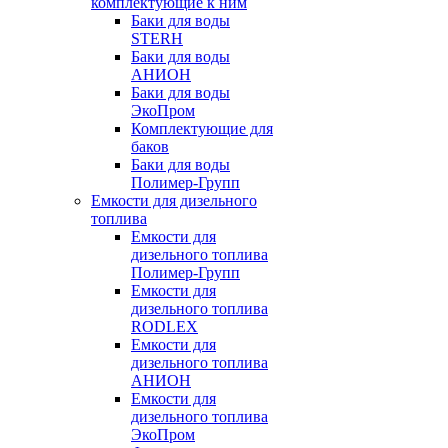
комплектующие к ним
Баки для воды
STERH
Баки для воды
АНИОН
Баки для воды
ЭкоПром
Комплектующие для
баков
Баки для воды
Полимер-Групп
Емкости для дизельного
топлива
Емкости для
дизельного топлива
Полимер-Групп
Емкости для
дизельного топлива
RODLEX
Емкости для
дизельного топлива
АНИОН
Емкости для
дизельного топлива
ЭкоПром