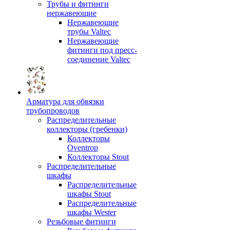
Трубы и фитинги
нержавеющие
Нержавеющие
трубы Valtec
Нержавеющие
фитинги под пресс-
соединение Valtec
Арматура для обвязки
трубопроводов
Распределительные
коллекторы (гребенки)
Коллекторы
Oventrop
Коллекторы Stout
Распределительные
шкафы
Распределительные
шкафы Stout
Распределительные
шкафы Wester
Резьбовые фитинги