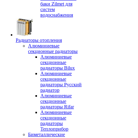
баки Zilmet для
систем
водоснабжения
Радиаторы отопления
Алюминиевые
секционные радиаторы
Алюминиевые
секционные
радиаторы Bilux
Алюминиевые
секционные
радиаторы Русский
радиатор
Алюминиевые
секционные
радиаторы Rifar
Алюминиевые
секционные
радиаторы
Теплоприбор
Биметаллические