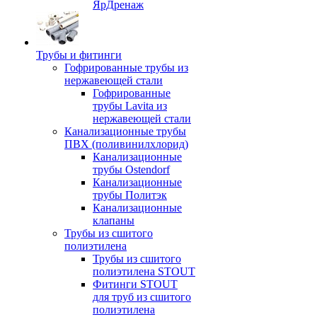
ЯрДренаж
Трубы и фитинги
Гофрированные трубы из
нержавеющей стали
Гофрированные
трубы Lavita из
нержавеющей стали
Канализационные трубы
ПВХ (поливинилхлорид)
Канализационные
трубы Ostendorf
Канализационные
трубы Политэк
Канализационные
клапаны
Трубы из сшитого
полиэтилена
Трубы из сшитого
полиэтилена STOUT
Фитинги STOUT
для труб из сшитого
полиэтилена