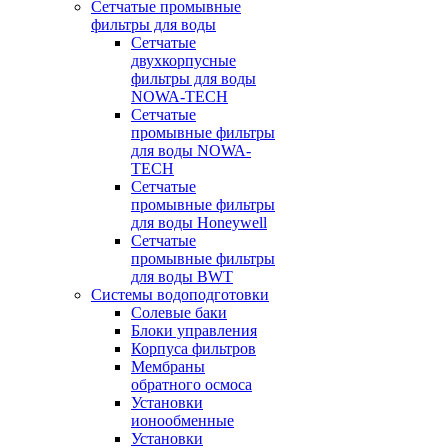
Сетчатые промывные
фильтры для воды
Сетчатые
двухкорпусные
фильтры для воды
NOWA-TECH
Сетчатые
промывные фильтры
для воды NOWA-
TECH
Сетчатые
промывные фильтры
для воды Honeywell
Сетчатые
промывные фильтры
для воды BWT
Системы водоподготовки
Солевые баки
Блоки управления
Корпуса фильтров
Мембраны
обратного осмоса
Установки
ионообменные
Установки