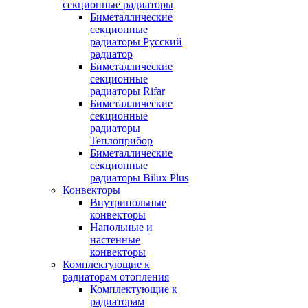
секционные радиаторы
Биметаллические
секционные
радиаторы Русский
радиатор
Биметаллические
секционные
радиаторы Rifar
Биметаллические
секционные
радиаторы
Теплоприбор
Биметаллические
секционные
радиаторы Bilux Plus
Конвекторы
Внутрипольные
конвекторы
Напольные и
настенные
конвекторы
Комплектующие к
радиаторам отопления
Комплектующие к
радиаторам