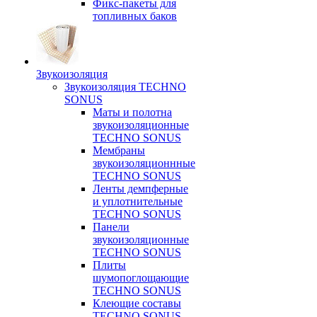
Фикс-пакеты для
топливных баков
Звукоизоляция
Звукоизоляция TECHNO
SONUS
Маты и полотна
звукоизоляционные
TECHNO SONUS
Мембраны
звукоизоляционнные
TECHNO SONUS
Ленты демпферные
и уплотнительные
TECHNO SONUS
Панели
звукоизоляционные
TECHNO SONUS
Плиты
шумопоглощающие
TECHNO SONUS
Клеющие составы
TECHNO SONUS