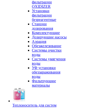
фильтрации
OXIDIZER
Установки
фильтрации
безреагентные
Станции
дозирования
Комплектующие
Дозирующие насосы
Аэрация
Обезжелезивание
Системы очистки
воды
Системы умягчения
воды
УФ установки
обеззараживания
воды
Фильтрующие
материалы
Теплоноситель для систем