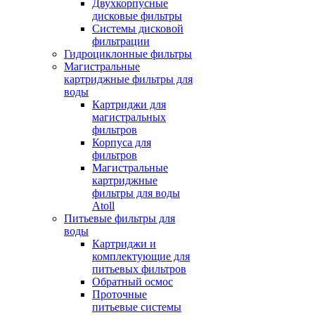
Двухкорпусные
дисковые фильтры
Системы дисковой
фильтрации
Гидроциклонные фильтры
Магистральные
картриджные фильтры для
воды
Картриджи для
магистральных
фильтров
Корпуса для
фильтров
Магистральные
картриджные
фильтры для воды
Atoll
Питьевые фильтры для
воды
Картриджи и
комплектующие для
питьевых фильтров
Обратный осмос
Проточные
питьевые системы