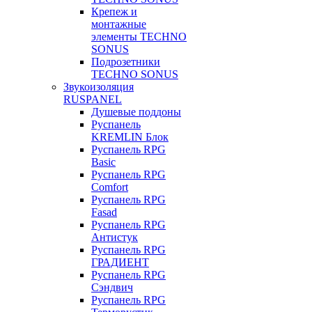
Крепеж и
монтажные
элементы TECHNO
SONUS
Подрозетники
TECHNO SONUS
Звукоизоляция
RUSPANEL
Душевые поддоны
Руспанель
KREMLIN Блок
Руспанель RPG
Basic
Руспанель RPG
Comfort
Руспанель RPG
Fasad
Руспанель RPG
Антистук
Руспанель RPG
ГРАДИЕНТ
Руспанель RPG
Сэндвич
Руспанель RPG