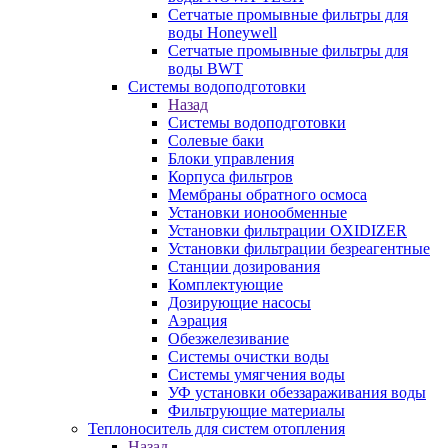
Сетчатые промывные фильтры для
воды Honeywell
Сетчатые промывные фильтры для
воды BWT
Системы водоподготовки
Назад
Системы водоподготовки
Солевые баки
Блоки управления
Корпуса фильтров
Мембраны обратного осмоса
Установки ионообменные
Установки фильтрации OXIDIZER
Установки фильтрации безреагентные
Станции дозирования
Комплектующие
Дозирующие насосы
Аэрация
Обезжелезивание
Системы очистки воды
Системы умягчения воды
УФ установки обеззараживания воды
Фильтрующие материалы
Теплоноситель для систем отопления
Назад