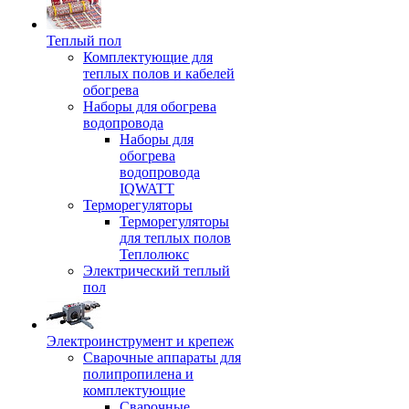
Теплый пол
Комплектующие для
теплых полов и кабелей
обогрева
Наборы для обогрева
водопровода
Наборы для
обогрева
водопровода
IQWATT
Терморегуляторы
Терморегуляторы
для теплых полов
Теплолюкс
Электрический теплый
пол
Электроинструмент и крепеж
Сварочные аппараты для
полипропилена и
комплектующие
Сварочные