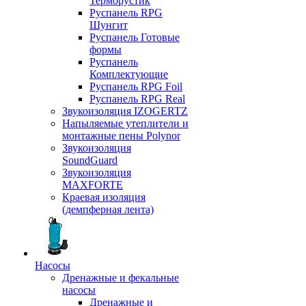
Терморустик
Руспанель RPG
Шунгит
Руспанель Готовые
формы
Руспанель
Комплектующие
Руспанель RPG Foil
Руспанель RPG Real
Звукоизоляция IZOGERTZ
Напыляемые утеплители и
монтажные пены Polynor
Звукоизоляция
SoundGuard
Звукоизоляция
MAXFORTE
Краевая изоляция
(демпферная лента)
Насосы
Дренажные и фекальные
насосы
Дренажные и