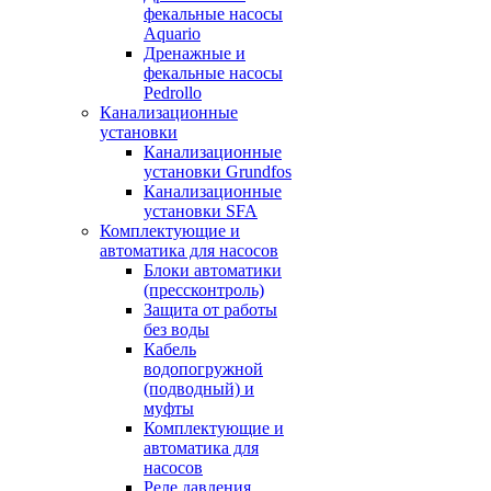
фекальные насосы
Aquario
Дренажные и
фекальные насосы
Pedrollo
Канализационные
установки
Канализационные
установки Grundfos
Канализационные
установки SFA
Комплектующие и
автоматика для насосов
Блоки автоматики
(прессконтроль)
Защита от работы
без воды
Кабель
водопогружной
(подводный) и
муфты
Комплектующие и
автоматика для
насосов
Реле давления