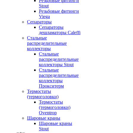
Резьбовые фитинги
Stout
Резьбовые фитинги
Viega
Сепараторы
Сепараторы
дешламаторы Caleffi
Стальные
распределительные
коллекторы
Стальные
распределительные
коллекторы Stout
Стальные
распределительные
коллекторы
Прокситерм
Термостаты
(термоголовки)
Термостаты
(термоголовки)
Oventrop
Шаровые краны
Шаровые краны
Stout