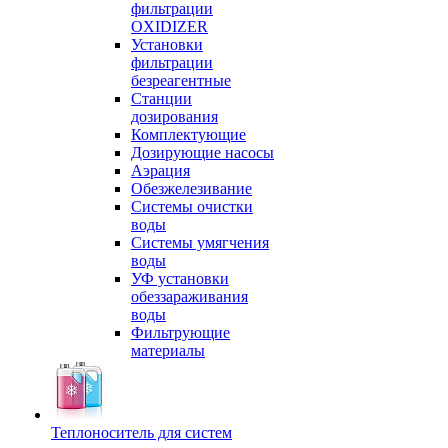
фильтрации
OXIDIZER
Установки
фильтрации
безреагентные
Станции
дозирования
Комплектующие
Дозирующие насосы
Аэрация
Обезжелезивание
Системы очистки
воды
Системы умягчения
воды
УФ установки
обеззараживания
воды
Фильтрующие
материалы
Теплоноситель для систем