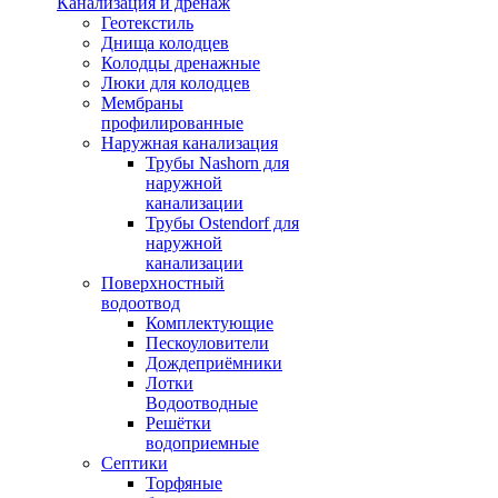
Канализация и дренаж
Геотекстиль
Днища колодцев
Колодцы дренажные
Люки для колодцев
Мембраны
профилированные
Наружная канализация
Трубы Nashorn для
наружной
канализации
Трубы Ostendorf для
наружной
канализации
Поверхностный
водоотвод
Комплектующие
Пескоуловители
Дождеприёмники
Лотки
Водоотводные
Решётки
водоприемные
Септики
Торфяные