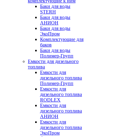
комплектующие к ним
Баки для воды
STERH
Баки для воды
АНИОН
Баки для воды
ЭкоПром
Комплектующие для
баков
Баки для воды
Полимер-Групп
Емкости для дизельного
топлива
Емкости для
дизельного топлива
Полимер-Групп
Емкости для
дизельного топлива
RODLEX
Емкости для
дизельного топлива
АНИОН
Емкости для
дизельного топлива
ЭкоПром