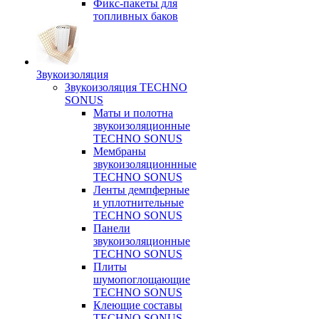
Фикс-пакеты для
топливных баков
Звукоизоляция
Звукоизоляция TECHNO
SONUS
Маты и полотна
звукоизоляционные
TECHNO SONUS
Мембраны
звукоизоляционнные
TECHNO SONUS
Ленты демпферные
и уплотнительные
TECHNO SONUS
Панели
звукоизоляционные
TECHNO SONUS
Плиты
шумопоглощающие
TECHNO SONUS
Клеющие составы
TECHNO SONUS