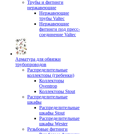
Трубы и фитинги
нержавеющие
Нержавеющие
трубы Valtec
Нержавеющие
фитинги под пресс-
соединение Valtec
Арматура для обвязки
трубопроводов
Распределительные
коллекторы (гребенки)
Коллекторы
Oventrop
Коллекторы Stout
Распределительные
шкафы
Распределительные
шкафы Stout
Распределительные
шкафы Wester
Резьбовые фитинги