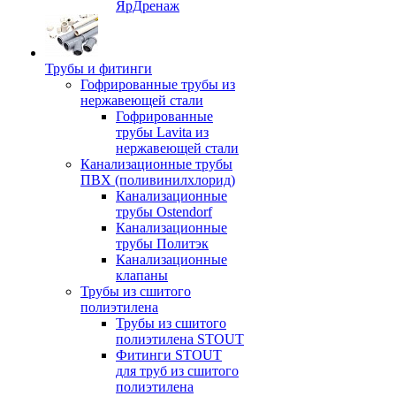
ЯрДренаж
Трубы и фитинги
Гофрированные трубы из
нержавеющей стали
Гофрированные
трубы Lavita из
нержавеющей стали
Канализационные трубы
ПВХ (поливинилхлорид)
Канализационные
трубы Ostendorf
Канализационные
трубы Политэк
Канализационные
клапаны
Трубы из сшитого
полиэтилена
Трубы из сшитого
полиэтилена STOUT
Фитинги STOUT
для труб из сшитого
полиэтилена