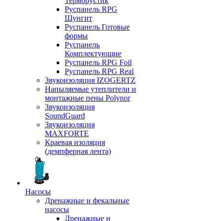
Терморустик
Руспанель RPG
Шунгит
Руспанель Готовые
формы
Руспанель
Комплектующие
Руспанель RPG Foil
Руспанель RPG Real
Звукоизоляция IZOGERTZ
Напыляемые утеплители и
монтажные пены Polynor
Звукоизоляция
SoundGuard
Звукоизоляция
MAXFORTE
Краевая изоляция
(демпферная лента)
Насосы
Дренажные и фекальные
насосы
Дренажные и