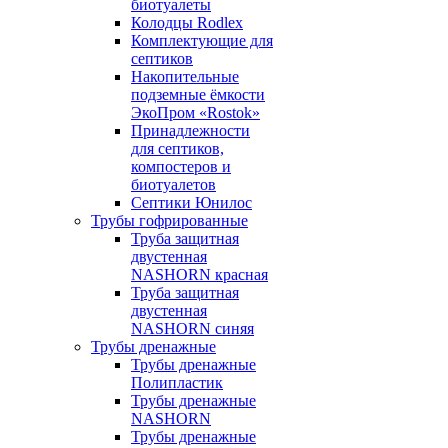
биотуалеты
Колодцы Rodlex
Комплектующие для
септиков
Накопительные
подземные ёмкости
ЭкоПром «Rostok»
Принадлежности
для септиков,
компостеров и
биотуалетов
Септики Юнилос
Трубы гофрированные
Труба защитная
двустенная
NASHORN красная
Труба защитная
двустенная
NASHORN синяя
Трубы дренажные
Трубы дренажные
Полипластик
Трубы дренажные
NASHORN
Трубы дренажные