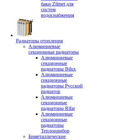
баки Zilmet для
систем
водоснабжения
Радиаторы отопления
Алюминиевые
секционные радиаторы
Алюминиевые
секционные
радиаторы Bilux
Алюминиевые
секционные
радиаторы Русский
радиатор
Алюминиевые
секционные
радиаторы Rifar
Алюминиевые
секционные
радиаторы
Теплоприбор
Биметаллические