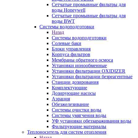
Сетчатые промывные фильтры для
воды Honeywell
Сетчатые промывные фильтры для
воды BWT
Системы водоподготовки
Назад
Системы водоподготовки
Солевые баки
Блоки управления
Корпуса фильтров
Мембраны обратного осмоса
Установки ионообменные
Установки фильтрации OXIDIZER
Установки фильтрации безреагентные
Станции дозирования
Комплектующие
Дозирующие насосы
Аэрация
Обезжелезивание
Системы очистки воды
Системы умягчения воды
УФ установки обеззараживания воды
Фильтрующие материалы
Теплоноситель для систем отопления
Назад