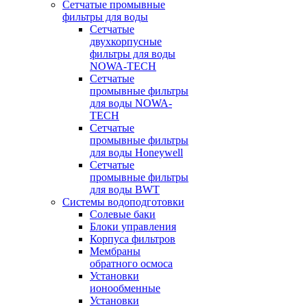
Сетчатые промывные
фильтры для воды
Сетчатые
двухкорпусные
фильтры для воды
NOWA-TECH
Сетчатые
промывные фильтры
для воды NOWA-
TECH
Сетчатые
промывные фильтры
для воды Honeywell
Сетчатые
промывные фильтры
для воды BWT
Системы водоподготовки
Солевые баки
Блоки управления
Корпуса фильтров
Мембраны
обратного осмоса
Установки
ионообменные
Установки