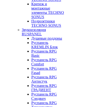
Крепеж и
монтажные
элементы TECHNO
SONUS
Подрозетники
TECHNO SONUS
Звукоизоляция
RUSPANEL
Душевые поддоны
Руспанель
KREMLIN Блок
Руспанель RPG
Basic
Руспанель RPG
Comfort
Руспанель RPG
Fasad
Руспанель RPG
Антистук
Руспанель RPG
ГРАДИЕНТ
Руспанель RPG
Сэндвич
Руспанель RPG