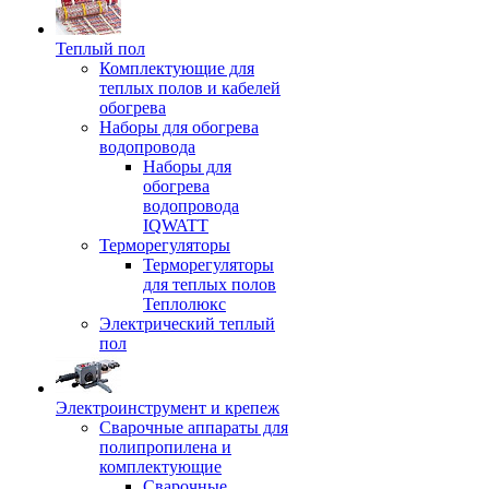
Теплый пол
Комплектующие для
теплых полов и кабелей
обогрева
Наборы для обогрева
водопровода
Наборы для
обогрева
водопровода
IQWATT
Терморегуляторы
Терморегуляторы
для теплых полов
Теплолюкс
Электрический теплый
пол
Электроинструмент и крепеж
Сварочные аппараты для
полипропилена и
комплектующие
Сварочные