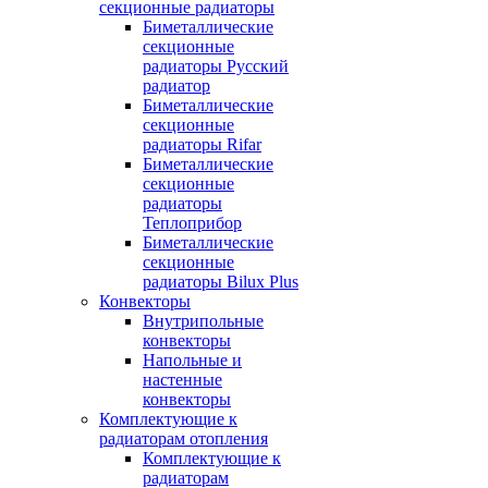
секционные радиаторы
Биметаллические
секционные
радиаторы Русский
радиатор
Биметаллические
секционные
радиаторы Rifar
Биметаллические
секционные
радиаторы
Теплоприбор
Биметаллические
секционные
радиаторы Bilux Plus
Конвекторы
Внутрипольные
конвекторы
Напольные и
настенные
конвекторы
Комплектующие к
радиаторам отопления
Комплектующие к
радиаторам