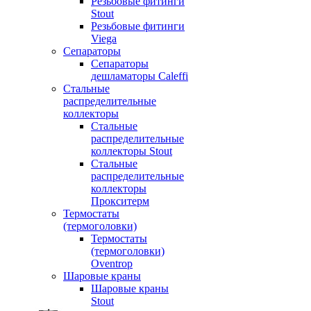
Резьбовые фитинги
Stout
Резьбовые фитинги
Viega
Сепараторы
Сепараторы
дешламаторы Caleffi
Стальные
распределительные
коллекторы
Стальные
распределительные
коллекторы Stout
Стальные
распределительные
коллекторы
Прокситерм
Термостаты
(термоголовки)
Термостаты
(термоголовки)
Oventrop
Шаровые краны
Шаровые краны
Stout