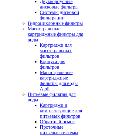
Двухкорпусные
дисковые фильтры
Системы дисковой
фильтрации
Гидроциклонные фильтры
Магистральные
картриджные фильтры для
воды
Картриджи для
магистральных
фильтров
Корпуса для
фильтров
Магистральные
картриджные
фильтры для воды
Atoll
Питьевые фильтры для
воды
Картриджи и
комплектующие для
питьевых фильтров
Обратный осмос
Проточные
питьевые системы