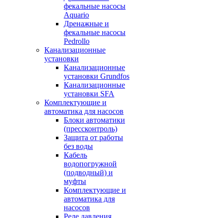
фекальные насосы
Aquario
Дренажные и
фекальные насосы
Pedrollo
Канализационные
установки
Канализационные
установки Grundfos
Канализационные
установки SFA
Комплектующие и
автоматика для насосов
Блоки автоматики
(прессконтроль)
Защита от работы
без воды
Кабель
водопогружной
(подводный) и
муфты
Комплектующие и
автоматика для
насосов
Реле давления