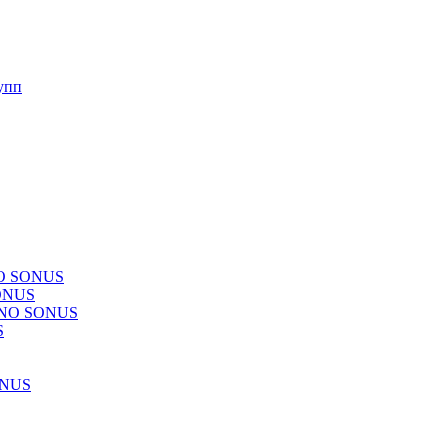
упп
NO SONUS
ONUS
CHNO SONUS
S
ONUS