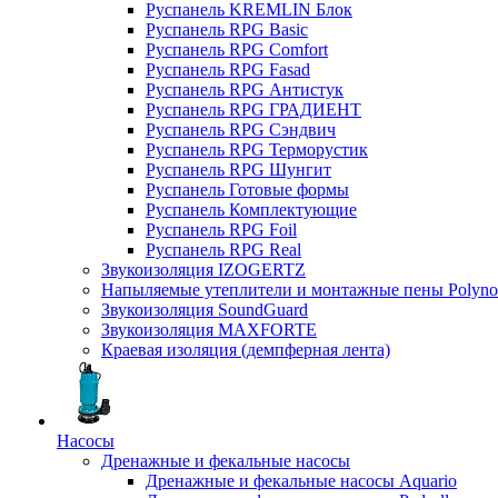
Руспанель KREMLIN Блок
Руспанель RPG Basic
Руспанель RPG Comfort
Руспанель RPG Fasad
Руспанель RPG Антистук
Руспанель RPG ГРАДИЕНТ
Руспанель RPG Сэндвич
Руспанель RPG Терморустик
Руспанель RPG Шунгит
Руспанель Готовые формы
Руспанель Комплектующие
Руспанель RPG Foil
Руспанель RPG Real
Звукоизоляция IZOGERTZ
Напыляемые утеплители и монтажные пены Polyno
Звукоизоляция SoundGuard
Звукоизоляция MAXFORTE
Краевая изоляция (демпферная лента)
Насосы
Дренажные и фекальные насосы
Дренажные и фекальные насосы Aquario