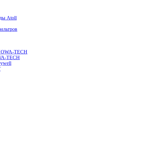
ы Atoll
ильтров
ы NOWA-TECH
OWA-TECH
ywell
T