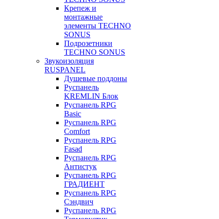
Крепеж и
монтажные
элементы TECHNO
SONUS
Подрозетники
TECHNO SONUS
Звукоизоляция
RUSPANEL
Душевые поддоны
Руспанель
KREMLIN Блок
Руспанель RPG
Basic
Руспанель RPG
Comfort
Руспанель RPG
Fasad
Руспанель RPG
Антистук
Руспанель RPG
ГРАДИЕНТ
Руспанель RPG
Сэндвич
Руспанель RPG