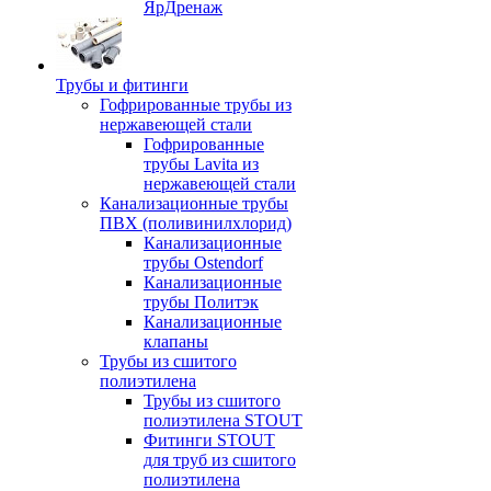
ЯрДренаж
Трубы и фитинги
Гофрированные трубы из
нержавеющей стали
Гофрированные
трубы Lavita из
нержавеющей стали
Канализационные трубы
ПВХ (поливинилхлорид)
Канализационные
трубы Ostendorf
Канализационные
трубы Политэк
Канализационные
клапаны
Трубы из сшитого
полиэтилена
Трубы из сшитого
полиэтилена STOUT
Фитинги STOUT
для труб из сшитого
полиэтилена