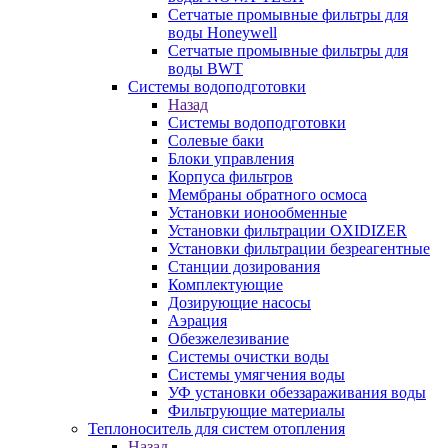
Сетчатые промывные фильтры для
воды Honeywell
Сетчатые промывные фильтры для
воды BWT
Системы водоподготовки
Назад
Системы водоподготовки
Солевые баки
Блоки управления
Корпуса фильтров
Мембраны обратного осмоса
Установки ионообменные
Установки фильтрации OXIDIZER
Установки фильтрации безреагентные
Станции дозирования
Комплектующие
Дозирующие насосы
Аэрация
Обезжелезивание
Системы очистки воды
Системы умягчения воды
УФ установки обеззараживания воды
Фильтрующие материалы
Теплоноситель для систем отопления
Назад