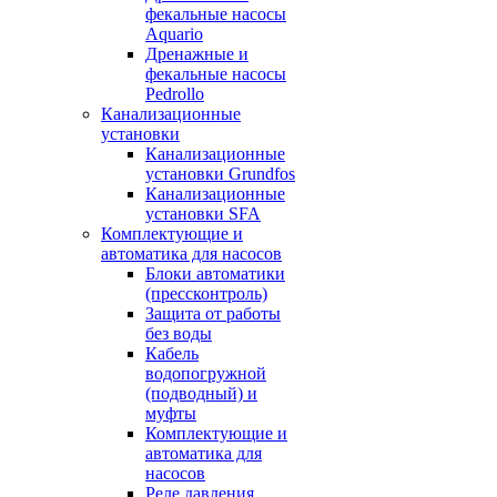
фекальные насосы
Aquario
Дренажные и
фекальные насосы
Pedrollo
Канализационные
установки
Канализационные
установки Grundfos
Канализационные
установки SFA
Комплектующие и
автоматика для насосов
Блоки автоматики
(прессконтроль)
Защита от работы
без воды
Кабель
водопогружной
(подводный) и
муфты
Комплектующие и
автоматика для
насосов
Реле давления