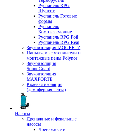
Терморустик
Руспанель RPG
Шунгит
Руспанель Готовые
формы
Руспанель
Комплектующие
Руспанель RPG Foil
Руспанель RPG Real
Звукоизоляция IZOGERTZ
Напыляемые утеплители и
монтажные пены Polynor
Звукоизоляция
SoundGuard
Звукоизоляция
MAXFORTE
Краевая изоляция
(демпферная лента)
Насосы
Дренажные и фекальные
насосы
Дренажные и