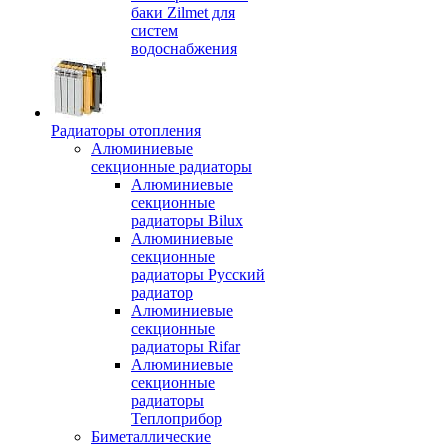
баки Zilmet для
систем
водоснабжения
Радиаторы отопления
Алюминиевые
секционные радиаторы
Алюминиевые
секционные
радиаторы Bilux
Алюминиевые
секционные
радиаторы Русский
радиатор
Алюминиевые
секционные
радиаторы Rifar
Алюминиевые
секционные
радиаторы
Теплоприбор
Биметаллические