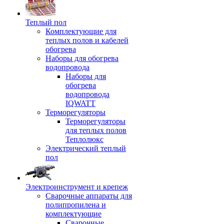
Теплый пол
Комплектующие для
теплых полов и кабелей
обогрева
Наборы для обогрева
водопровода
Наборы для
обогрева
водопровода
IQWATT
Терморегуляторы
Терморегуляторы
для теплых полов
Теплолюкс
Электрический теплый
пол
Электроинструмент и крепеж
Сварочные аппараты для
полипропилена и
комплектующие
Сварочные