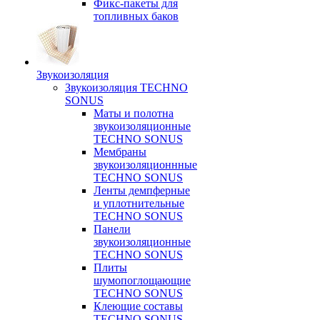
Фикс-пакеты для
топливных баков
Звукоизоляция
Звукоизоляция TECHNO
SONUS
Маты и полотна
звукоизоляционные
TECHNO SONUS
Мембраны
звукоизоляционнные
TECHNO SONUS
Ленты демпферные
и уплотнительные
TECHNO SONUS
Панели
звукоизоляционные
TECHNO SONUS
Плиты
шумопоглощающие
TECHNO SONUS
Клеющие составы
TECHNO SONUS