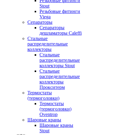
Резьбовые фитинги
Stout
Резьбовые фитинги
Viega
Сепараторы
Сепараторы
дешламаторы Caleffi
Стальные
распределительные
коллекторы
Стальные
распределительные
коллекторы Stout
Стальные
распределительные
коллекторы
Прокситерм
Термостаты
(термоголовки)
Термостаты
(термоголовки)
Oventrop
Шаровые краны
Шаровые краны
Stout