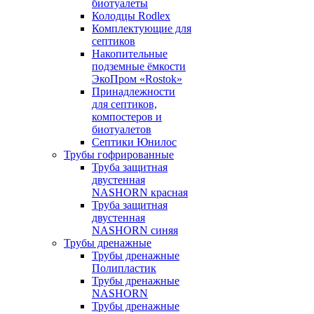
биотуалеты
Колодцы Rodlex
Комплектующие для
септиков
Накопительные
подземные ёмкости
ЭкоПром «Rostok»
Принадлежности
для септиков,
компостеров и
биотуалетов
Септики Юнилос
Трубы гофрированные
Труба защитная
двустенная
NASHORN красная
Труба защитная
двустенная
NASHORN синяя
Трубы дренажные
Трубы дренажные
Полипластик
Трубы дренажные
NASHORN
Трубы дренажные