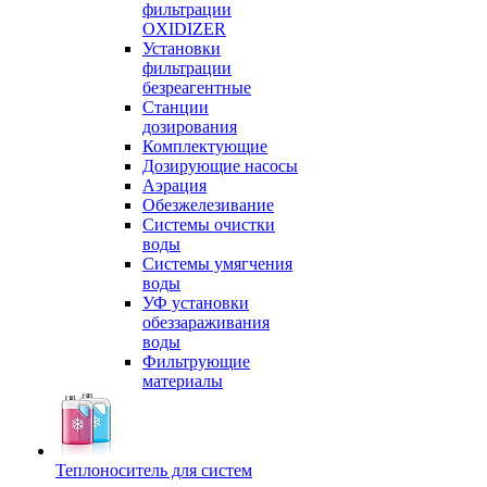
фильтрации
OXIDIZER
Установки
фильтрации
безреагентные
Станции
дозирования
Комплектующие
Дозирующие насосы
Аэрация
Обезжелезивание
Системы очистки
воды
Системы умягчения
воды
УФ установки
обеззараживания
воды
Фильтрующие
материалы
Теплоноситель для систем