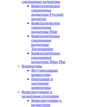
секционные радиаторы
Биметаллические
секционные
радиаторы Русский
радиатор
Биметаллические
секционные
радиаторы Rifar
Биметаллические
секционные
радиаторы
Теплоприбор
Биметаллические
секционные
радиаторы Bilux Plus
Конвекторы
Внутрипольные
конвекторы
Напольные и
настенные
конвекторы
Комплектующие к
радиаторам отопления
Комплектующие к
радиаторам