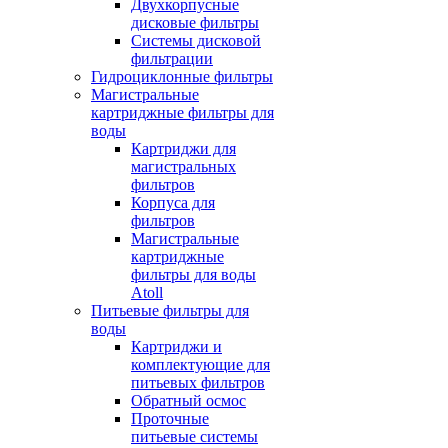
Двухкорпусные
дисковые фильтры
Системы дисковой
фильтрации
Гидроциклонные фильтры
Магистральные
картриджные фильтры для
воды
Картриджи для
магистральных
фильтров
Корпуса для
фильтров
Магистральные
картриджные
фильтры для воды
Atoll
Питьевые фильтры для
воды
Картриджи и
комплектующие для
питьевых фильтров
Обратный осмос
Проточные
питьевые системы