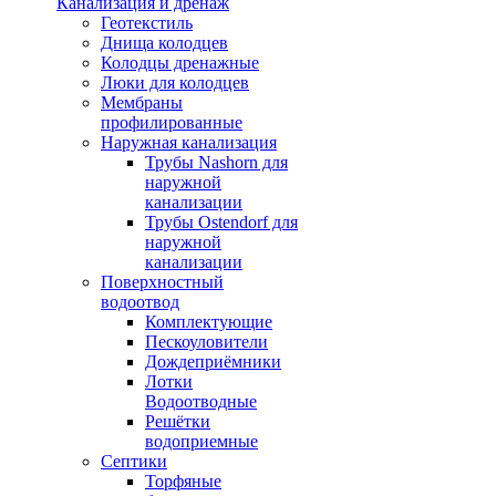
Канализация и дренаж
Геотекстиль
Днища колодцев
Колодцы дренажные
Люки для колодцев
Мембраны
профилированные
Наружная канализация
Трубы Nashorn для
наружной
канализации
Трубы Ostendorf для
наружной
канализации
Поверхностный
водоотвод
Комплектующие
Пескоуловители
Дождеприёмники
Лотки
Водоотводные
Решётки
водоприемные
Септики
Торфяные