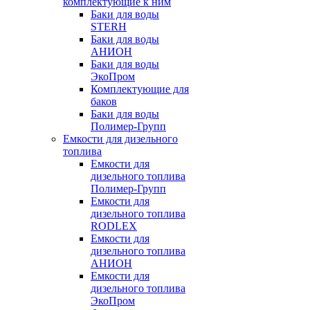
комплектующие к ним
Баки для воды
STERH
Баки для воды
АНИОН
Баки для воды
ЭкоПром
Комплектующие для
баков
Баки для воды
Полимер-Групп
Емкости для дизельного
топлива
Емкости для
дизельного топлива
Полимер-Групп
Емкости для
дизельного топлива
RODLEX
Емкости для
дизельного топлива
АНИОН
Емкости для
дизельного топлива
ЭкоПром