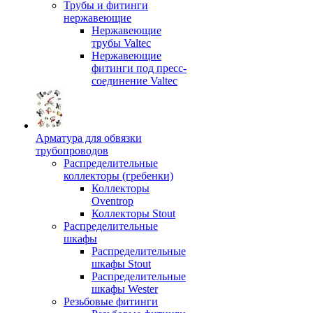
Трубы и фитинги
нержавеющие
Нержавеющие
трубы Valtec
Нержавеющие
фитинги под пресс-
соединение Valtec
Арматура для обвязки
трубопроводов
Распределительные
коллекторы (гребенки)
Коллекторы
Oventrop
Коллекторы Stout
Распределительные
шкафы
Распределительные
шкафы Stout
Распределительные
шкафы Wester
Резьбовые фитинги