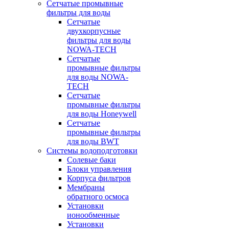
Сетчатые промывные
фильтры для воды
Сетчатые
двухкорпусные
фильтры для воды
NOWA-TECH
Сетчатые
промывные фильтры
для воды NOWA-
TECH
Сетчатые
промывные фильтры
для воды Honeywell
Сетчатые
промывные фильтры
для воды BWT
Системы водоподготовки
Солевые баки
Блоки управления
Корпуса фильтров
Мембраны
обратного осмоса
Установки
ионообменные
Установки