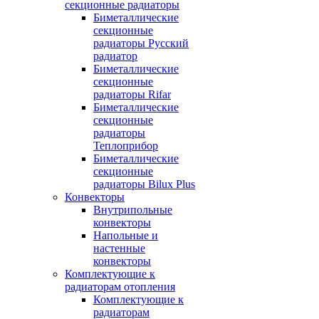
секционные радиаторы
Биметаллические
секционные
радиаторы Русский
радиатор
Биметаллические
секционные
радиаторы Rifar
Биметаллические
секционные
радиаторы
Теплоприбор
Биметаллические
секционные
радиаторы Bilux Plus
Конвекторы
Внутрипольные
конвекторы
Напольные и
настенные
конвекторы
Комплектующие к
радиаторам отопления
Комплектующие к
радиаторам