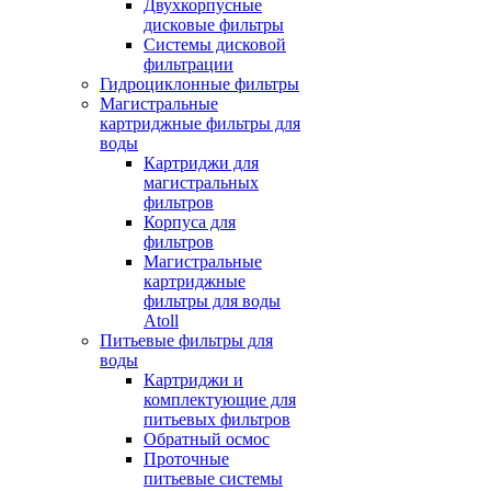
Двухкорпусные
дисковые фильтры
Системы дисковой
фильтрации
Гидроциклонные фильтры
Магистральные
картриджные фильтры для
воды
Картриджи для
магистральных
фильтров
Корпуса для
фильтров
Магистральные
картриджные
фильтры для воды
Atoll
Питьевые фильтры для
воды
Картриджи и
комплектующие для
питьевых фильтров
Обратный осмос
Проточные
питьевые системы