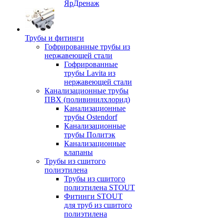
ЯрДренаж
Трубы и фитинги
Гофрированные трубы из
нержавеющей стали
Гофрированные
трубы Lavita из
нержавеющей стали
Канализационные трубы
ПВХ (поливинилхлорид)
Канализационные
трубы Ostendorf
Канализационные
трубы Политэк
Канализационные
клапаны
Трубы из сшитого
полиэтилена
Трубы из сшитого
полиэтилена STOUT
Фитинги STOUT
для труб из сшитого
полиэтилена