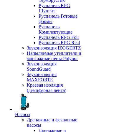
Терморустик
Руспанель RPG
Шунгит
Руспанель Готовые
формы
Руспанель
Комплектующие
Руспанель RPG Foil
Руспанель RPG Real
Звукоизоляция IZOGERTZ
Напыляемые утеплители и
монтажные пены Polynor
Звукоизоляция
SoundGuard
Звукоизоляция
MAXFORTE
Краевая изоляция
(демпферная лента)
Насосы
Дренажные и фекальные
насосы
Дренажные и