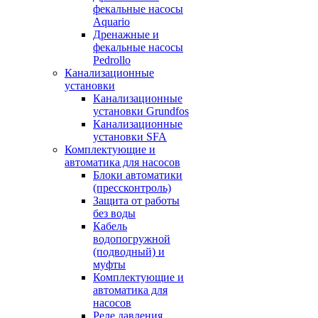
фекальные насосы
Aquario
Дренажные и
фекальные насосы
Pedrollo
Канализационные
установки
Канализационные
установки Grundfos
Канализационные
установки SFA
Комплектующие и
автоматика для насосов
Блоки автоматики
(прессконтроль)
Защита от работы
без воды
Кабель
водопогружной
(подводный) и
муфты
Комплектующие и
автоматика для
насосов
Реле давления