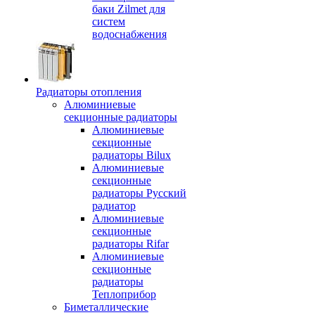
баки Zilmet для
систем
водоснабжения
Радиаторы отопления
Алюминиевые
секционные радиаторы
Алюминиевые
секционные
радиаторы Bilux
Алюминиевые
секционные
радиаторы Русский
радиатор
Алюминиевые
секционные
радиаторы Rifar
Алюминиевые
секционные
радиаторы
Теплоприбор
Биметаллические