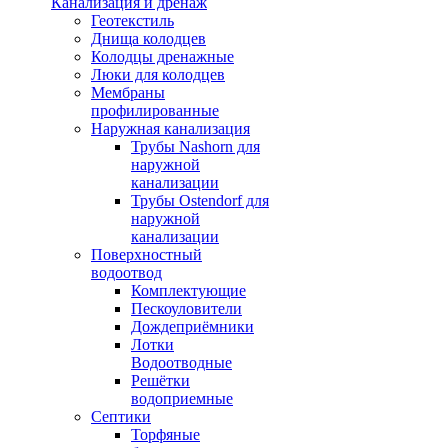
Канализация и дренаж
Геотекстиль
Днища колодцев
Колодцы дренажные
Люки для колодцев
Мембраны
профилированные
Наружная канализация
Трубы Nashorn для
наружной
канализации
Трубы Ostendorf для
наружной
канализации
Поверхностный
водоотвод
Комплектующие
Пескоуловители
Дождеприёмники
Лотки
Водоотводные
Решётки
водоприемные
Септики
Торфяные