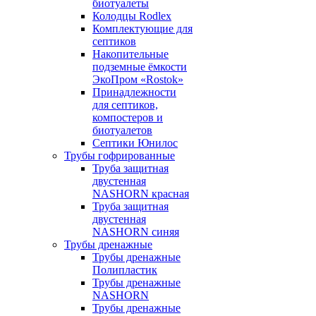
биотуалеты
Колодцы Rodlex
Комплектующие для
септиков
Накопительные
подземные ёмкости
ЭкоПром «Rostok»
Принадлежности
для септиков,
компостеров и
биотуалетов
Септики Юнилос
Трубы гофрированные
Труба защитная
двустенная
NASHORN красная
Труба защитная
двустенная
NASHORN синяя
Трубы дренажные
Трубы дренажные
Полипластик
Трубы дренажные
NASHORN
Трубы дренажные