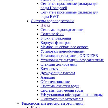
Сетчатые промывные фильтры для
воды Honeywell
Сетчатые промывные фильтры для
воды BWT
Системы водоподготовки
Назад
Системы водоподготовки
Солевые баки
Блоки управления
Корпуса фильтров
Мембраны обратного осмоса
Установки ионообменные
Установки фильтрации OXIDIZER
Установки фильтрации безреагентные
Станции дозирования
Комплектующие
Дозирующие насосы
Аэрация
Обезжелезивание
Системы очистки воды
Системы умягчения воды
УФ установки обеззараживания воды
Фильтрующие материалы
Теплоноситель для систем отопления
Назад