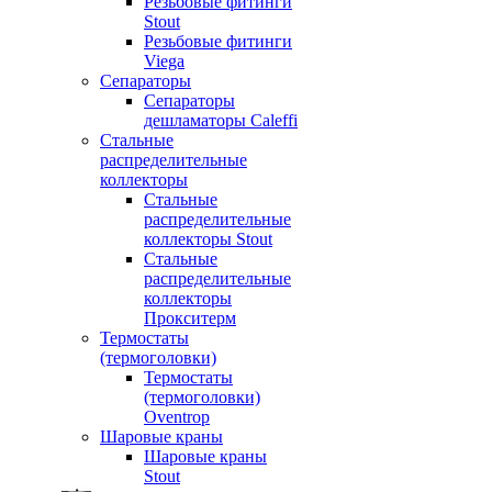
Резьбовые фитинги
Stout
Резьбовые фитинги
Viega
Сепараторы
Сепараторы
дешламаторы Caleffi
Стальные
распределительные
коллекторы
Стальные
распределительные
коллекторы Stout
Стальные
распределительные
коллекторы
Прокситерм
Термостаты
(термоголовки)
Термостаты
(термоголовки)
Oventrop
Шаровые краны
Шаровые краны
Stout