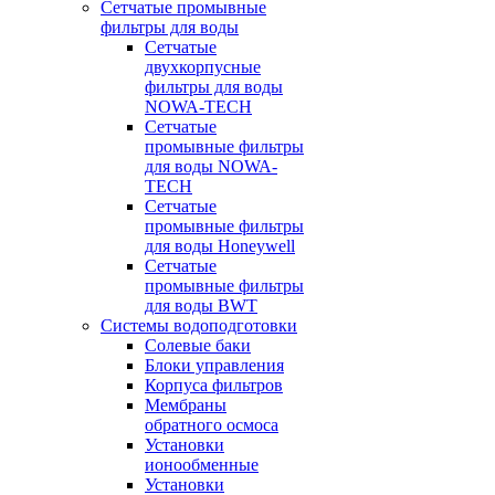
Сетчатые промывные
фильтры для воды
Сетчатые
двухкорпусные
фильтры для воды
NOWA-TECH
Сетчатые
промывные фильтры
для воды NOWA-
TECH
Сетчатые
промывные фильтры
для воды Honeywell
Сетчатые
промывные фильтры
для воды BWT
Системы водоподготовки
Солевые баки
Блоки управления
Корпуса фильтров
Мембраны
обратного осмоса
Установки
ионообменные
Установки