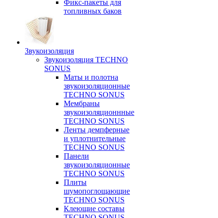
Фикс-пакеты для
топливных баков
Звукоизоляция
Звукоизоляция TECHNO
SONUS
Маты и полотна
звукоизоляционные
TECHNO SONUS
Мембраны
звукоизоляционнные
TECHNO SONUS
Ленты демпферные
и уплотнительные
TECHNO SONUS
Панели
звукоизоляционные
TECHNO SONUS
Плиты
шумопоглощающие
TECHNO SONUS
Клеющие составы
TECHNO SONUS