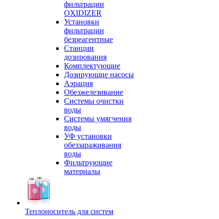
фильтрации
OXIDIZER
Установки
фильтрации
безреагентные
Станции
дозирования
Комплектующие
Дозирующие насосы
Аэрация
Обезжелезивание
Системы очистки
воды
Системы умягчения
воды
УФ установки
обеззараживания
воды
Фильтрующие
материалы
Теплоноситель для систем