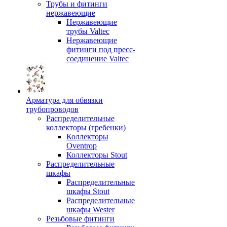
Трубы и фитинги
нержавеющие
Нержавеющие
трубы Valtec
Нержавеющие
фитинги под пресс-
соединение Valtec
Арматура для обвязки
трубопроводов
Распределительные
коллекторы (гребенки)
Коллекторы
Oventrop
Коллекторы Stout
Распределительные
шкафы
Распределительные
шкафы Stout
Распределительные
шкафы Wester
Резьбовые фитинги