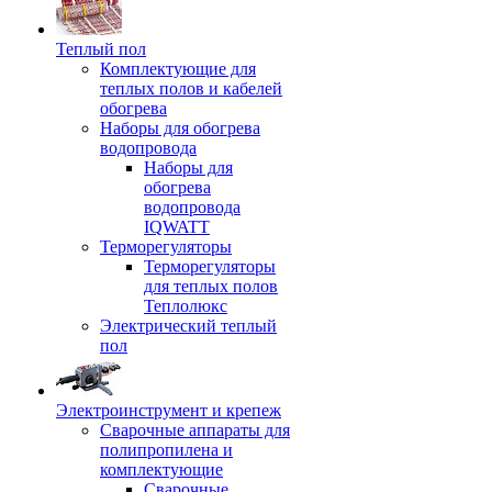
Теплый пол
Комплектующие для
теплых полов и кабелей
обогрева
Наборы для обогрева
водопровода
Наборы для
обогрева
водопровода
IQWATT
Терморегуляторы
Терморегуляторы
для теплых полов
Теплолюкс
Электрический теплый
пол
Электроинструмент и крепеж
Сварочные аппараты для
полипропилена и
комплектующие
Сварочные