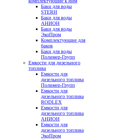
комплектующие к ним
Баки для воды
STERH
Баки для воды
АНИОН
Баки для воды
ЭкоПром
Комплектующие для
баков
Баки для воды
Полимер-Групп
Емкости для дизельного
топлива
Емкости для
дизельного топлива
Полимер-Групп
Емкости для
дизельного топлива
RODLEX
Емкости для
дизельного топлива
АНИОН
Емкости для
дизельного топлива
ЭкоПром