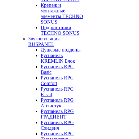
Крепеж и
монтажные
элементы TECHNO
SONUS
Подрозетники
TECHNO SONUS
Звукоизоляция
RUSPANEL
Душевые поддоны
Руспанель
KREMLIN Блок
Руспанель RPG
Basic
Руспанель RPG
Comfort
Руспанель RPG
Fasad
Руспанель RPG
Антистук
Руспанель RPG
ГРАДИЕНТ
Руспанель RPG
Сэндвич
Руспанель RPG