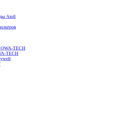
ы Atoll
ильтров
ы NOWA-TECH
OWA-TECH
ywell
T