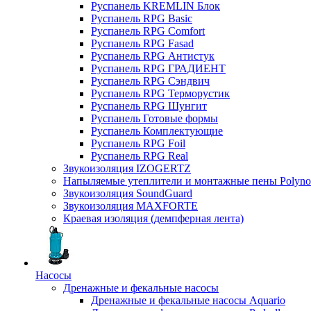
Руспанель KREMLIN Блок
Руспанель RPG Basic
Руспанель RPG Comfort
Руспанель RPG Fasad
Руспанель RPG Антистук
Руспанель RPG ГРАДИЕНТ
Руспанель RPG Сэндвич
Руспанель RPG Терморустик
Руспанель RPG Шунгит
Руспанель Готовые формы
Руспанель Комплектующие
Руспанель RPG Foil
Руспанель RPG Real
Звукоизоляция IZOGERTZ
Напыляемые утеплители и монтажные пены Polyno
Звукоизоляция SoundGuard
Звукоизоляция MAXFORTE
Краевая изоляция (демпферная лента)
Насосы
Дренажные и фекальные насосы
Дренажные и фекальные насосы Aquario