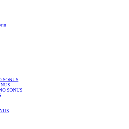
упп
NO SONUS
ONUS
CHNO SONUS
S
ONUS