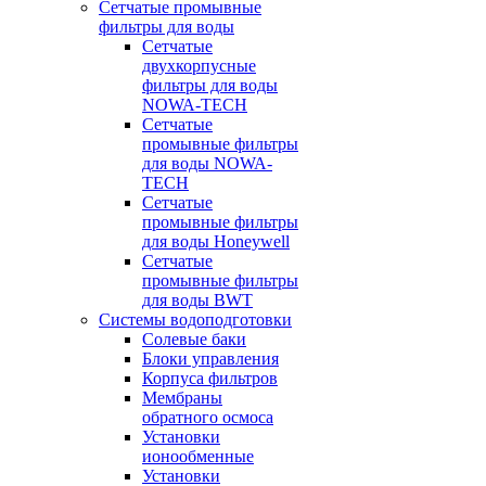
Сетчатые промывные
фильтры для воды
Сетчатые
двухкорпусные
фильтры для воды
NOWA-TECH
Сетчатые
промывные фильтры
для воды NOWA-
TECH
Сетчатые
промывные фильтры
для воды Honeywell
Сетчатые
промывные фильтры
для воды BWT
Системы водоподготовки
Солевые баки
Блоки управления
Корпуса фильтров
Мембраны
обратного осмоса
Установки
ионообменные
Установки