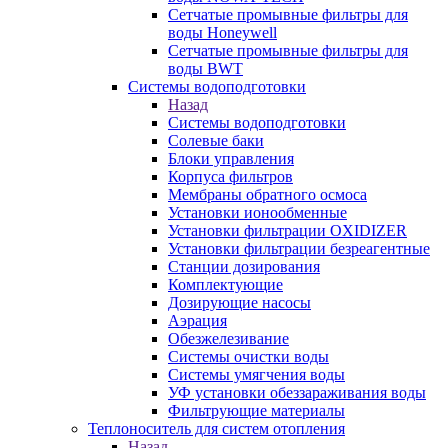
Сетчатые промывные фильтры для
воды Honeywell
Сетчатые промывные фильтры для
воды BWT
Системы водоподготовки
Назад
Системы водоподготовки
Солевые баки
Блоки управления
Корпуса фильтров
Мембраны обратного осмоса
Установки ионообменные
Установки фильтрации OXIDIZER
Установки фильтрации безреагентные
Станции дозирования
Комплектующие
Дозирующие насосы
Аэрация
Обезжелезивание
Системы очистки воды
Системы умягчения воды
УФ установки обеззараживания воды
Фильтрующие материалы
Теплоноситель для систем отопления
Назад