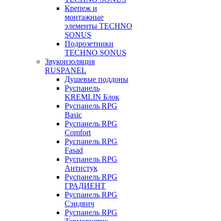
Крепеж и
монтажные
элементы TECHNO
SONUS
Подрозетники
TECHNO SONUS
Звукоизоляция
RUSPANEL
Душевые поддоны
Руспанель
KREMLIN Блок
Руспанель RPG
Basic
Руспанель RPG
Comfort
Руспанель RPG
Fasad
Руспанель RPG
Антистук
Руспанель RPG
ГРАДИЕНТ
Руспанель RPG
Сэндвич
Руспанель RPG