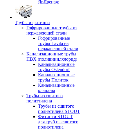
ЯрДренаж
Трубы и фитинги
Гофрированные трубы из
нержавеющей стали
Гофрированные
трубы Lavita из
нержавеющей стали
Канализационные трубы
ПВХ (поливинилхлорид)
Канализационные
трубы Ostendorf
Канализационные
трубы Политэк
Канализационные
клапаны
Трубы из сшитого
полиэтилена
Трубы из сшитого
полиэтилена STOUT
Фитинги STOUT
для труб из сшитого
полиэтилена