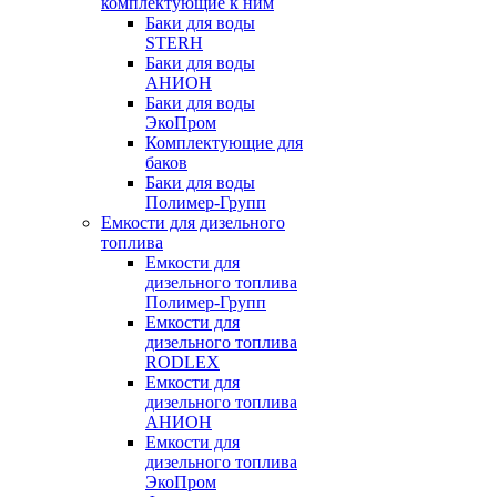
комплектующие к ним
Баки для воды
STERH
Баки для воды
АНИОН
Баки для воды
ЭкоПром
Комплектующие для
баков
Баки для воды
Полимер-Групп
Емкости для дизельного
топлива
Емкости для
дизельного топлива
Полимер-Групп
Емкости для
дизельного топлива
RODLEX
Емкости для
дизельного топлива
АНИОН
Емкости для
дизельного топлива
ЭкоПром