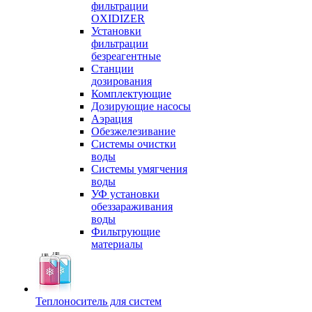
фильтрации
OXIDIZER
Установки
фильтрации
безреагентные
Станции
дозирования
Комплектующие
Дозирующие насосы
Аэрация
Обезжелезивание
Системы очистки
воды
Системы умягчения
воды
УФ установки
обеззараживания
воды
Фильтрующие
материалы
Теплоноситель для систем