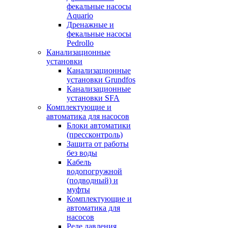
фекальные насосы
Aquario
Дренажные и
фекальные насосы
Pedrollo
Канализационные
установки
Канализационные
установки Grundfos
Канализационные
установки SFA
Комплектующие и
автоматика для насосов
Блоки автоматики
(прессконтроль)
Защита от работы
без воды
Кабель
водопогружной
(подводный) и
муфты
Комплектующие и
автоматика для
насосов
Реле давления