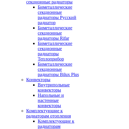
секционные радиаторы
Биметаллические
секционные
радиаторы Русский
радиатор
Биметаллические
секционные
радиаторы Rifar
Биметаллические
секционные
радиаторы
Теплоприбор
Биметаллические
секционные
радиаторы Bilux Plus
Конвекторы
Внутрипольные
конвекторы
Напольные и
настенные
конвекторы
Комплектующие к
радиаторам отопления
Комплектующие к
радиаторам