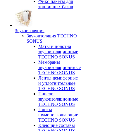
Фикс-пакеты для
топливных баков
Звукоизоляция
Звукоизоляция TECHNO
SONUS
Маты и полотна
звукоизоляционные
TECHNO SONUS
Мембраны
звукоизоляционнные
TECHNO SONUS
Ленты демпферные
и уплотнительные
TECHNO SONUS
Панели
звукоизоляционные
TECHNO SONUS
Плиты
шумопоглощающие
TECHNO SONUS
Клеющие составы
TECHNO SONUS