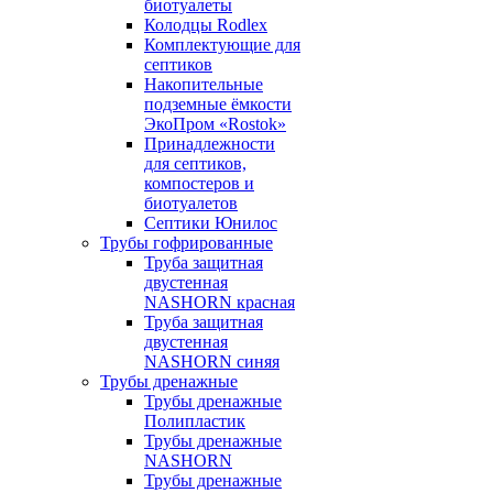
биотуалеты
Колодцы Rodlex
Комплектующие для
септиков
Накопительные
подземные ёмкости
ЭкоПром «Rostok»
Принадлежности
для септиков,
компостеров и
биотуалетов
Септики Юнилос
Трубы гофрированные
Труба защитная
двустенная
NASHORN красная
Труба защитная
двустенная
NASHORN синяя
Трубы дренажные
Трубы дренажные
Полипластик
Трубы дренажные
NASHORN
Трубы дренажные