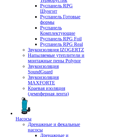
Терморустик
Руспанель RPG
Шунгит
Руспанель Готовые
формы
Руспанель
Комплектующие
Руспанель RPG Foil
Руспанель RPG Real
Звукоизоляция IZOGERTZ
Напыляемые утеплители и
монтажные пены Polynor
Звукоизоляция
SoundGuard
Звукоизоляция
MAXFORTE
Краевая изоляция
(демпферная лента)
Насосы
Дренажные и фекальные
насосы
Дренажные и