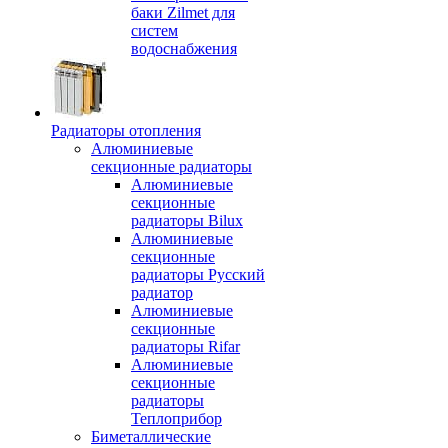
баки Zilmet для
систем
водоснабжения
Радиаторы отопления
Алюминиевые
секционные радиаторы
Алюминиевые
секционные
радиаторы Bilux
Алюминиевые
секционные
радиаторы Русский
радиатор
Алюминиевые
секционные
радиаторы Rifar
Алюминиевые
секционные
радиаторы
Теплоприбор
Биметаллические