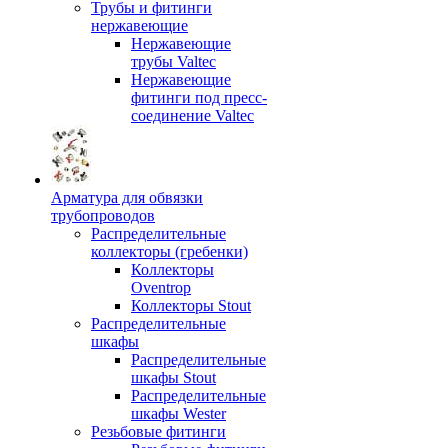
Трубы и фитинги
нержавеющие
Нержавеющие
трубы Valtec
Нержавеющие
фитинги под пресс-
соединение Valtec
Арматура для обвязки
трубопроводов
Распределительные
коллекторы (гребенки)
Коллекторы
Oventrop
Коллекторы Stout
Распределительные
шкафы
Распределительные
шкафы Stout
Распределительные
шкафы Wester
Резьбовые фитинги