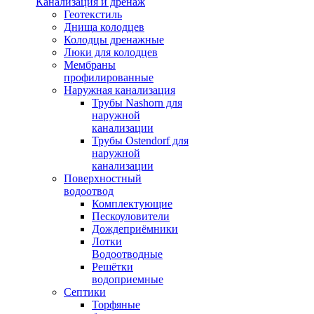
Канализация и дренаж
Геотекстиль
Днища колодцев
Колодцы дренажные
Люки для колодцев
Мембраны
профилированные
Наружная канализация
Трубы Nashorn для
наружной
канализации
Трубы Ostendorf для
наружной
канализации
Поверхностный
водоотвод
Комплектующие
Пескоуловители
Дождеприёмники
Лотки
Водоотводные
Решётки
водоприемные
Септики
Торфяные