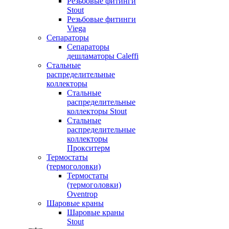
Резьбовые фитинги
Stout
Резьбовые фитинги
Viega
Сепараторы
Сепараторы
дешламаторы Caleffi
Стальные
распределительные
коллекторы
Стальные
распределительные
коллекторы Stout
Стальные
распределительные
коллекторы
Прокситерм
Термостаты
(термоголовки)
Термостаты
(термоголовки)
Oventrop
Шаровые краны
Шаровые краны
Stout