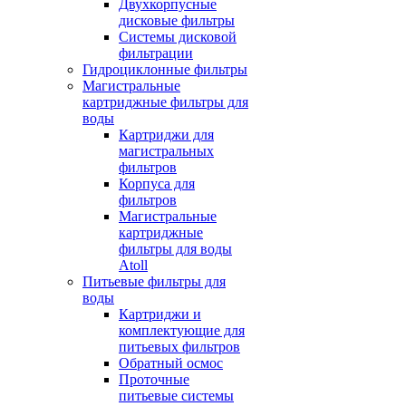
Двухкорпусные
дисковые фильтры
Системы дисковой
фильтрации
Гидроциклонные фильтры
Магистральные
картриджные фильтры для
воды
Картриджи для
магистральных
фильтров
Корпуса для
фильтров
Магистральные
картриджные
фильтры для воды
Atoll
Питьевые фильтры для
воды
Картриджи и
комплектующие для
питьевых фильтров
Обратный осмос
Проточные
питьевые системы