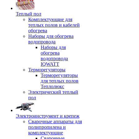
Теплый пол
Комплектующие для
теплых полов и кабелей
обогрева
Наборы для обогрева
водопровода
Наборы для
обогрева
водопровода
IQWATT
Терморегуляторы
Терморегуляторы
для теплых полов
Теплолюкс
Электрический теплый
пол
Электроинструмент и крепеж
Сварочные аппараты для
полипропилена и
комплектующие
Сварочные