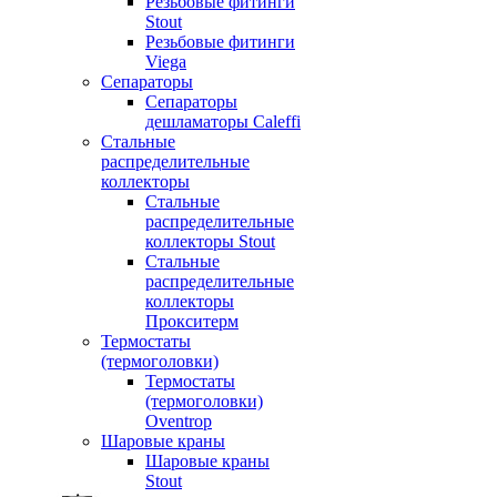
Резьбовые фитинги
Stout
Резьбовые фитинги
Viega
Сепараторы
Сепараторы
дешламаторы Caleffi
Стальные
распределительные
коллекторы
Стальные
распределительные
коллекторы Stout
Стальные
распределительные
коллекторы
Прокситерм
Термостаты
(термоголовки)
Термостаты
(термоголовки)
Oventrop
Шаровые краны
Шаровые краны
Stout