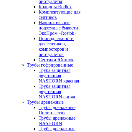
биотуалеты
Колодцы Rodlex
Комплектующие для
септиков
Накопительные
подземные ёмкости
ЭкоПром «Rostok»
Принадлежности
для септиков,
компостеров и
биотуалетов
Септики Юнилос
Трубы гофрированные
Труба защитная
двустенная
NASHORN красная
Труба защитная
двустенная
NASHORN синяя
Трубы дренажные
Трубы дренажные
Полипластик
Трубы дренажные
NASHORN
Трубы дренажные