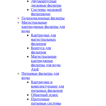
Двухкорпусные
дисковые фильтры
Системы дисковой
фильтрации
Гидроциклонные фильтры
Магистральные
картриджные фильтры для
воды
Картриджи для
магистральных
фильтров
Корпуса для
фильтров
Магистральные
картриджные
фильтры для воды
Atoll
Питьевые фильтры для
воды
Картриджи и
комплектующие для
питьевых фильтров
Обратный осмос
Проточные
питьевые системы