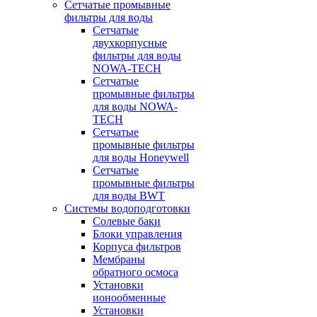
Сетчатые промывные
фильтры для воды
Сетчатые
двухкорпусные
фильтры для воды
NOWA-TECH
Сетчатые
промывные фильтры
для воды NOWA-
TECH
Сетчатые
промывные фильтры
для воды Honeywell
Сетчатые
промывные фильтры
для воды BWT
Системы водоподготовки
Солевые баки
Блоки управления
Корпуса фильтров
Мембраны
обратного осмоса
Установки
ионообменные
Установки