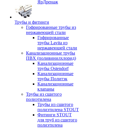
ЯрДренаж
Трубы и фитинги
Гофрированные трубы из
нержавеющей стали
Гофрированные
трубы Lavita из
нержавеющей стали
Канализационные трубы
ПВХ (поливинилхлорид)
Канализационные
трубы Ostendorf
Канализационные
трубы Политэк
Канализационные
клапаны
Трубы из сшитого
полиэтилена
Трубы из сшитого
полиэтилена STOUT
Фитинги STOUT
для труб из сшитого
полиэтилена