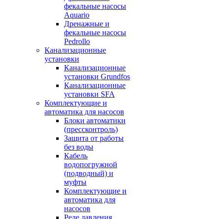
фекальные насосы
Aquario
Дренажные и
фекальные насосы
Pedrollo
Канализационные
установки
Канализационные
установки Grundfos
Канализационные
установки SFA
Комплектующие и
автоматика для насосов
Блоки автоматики
(прессконтроль)
Защита от работы
без воды
Кабель
водопогружной
(подводный) и
муфты
Комплектующие и
автоматика для
насосов
Реле давления