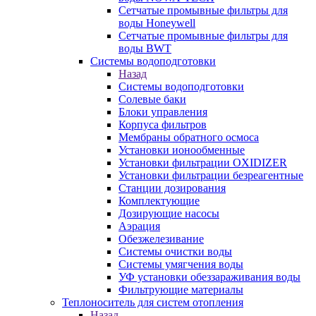
Сетчатые промывные фильтры для
воды Honeywell
Сетчатые промывные фильтры для
воды BWT
Системы водоподготовки
Назад
Системы водоподготовки
Солевые баки
Блоки управления
Корпуса фильтров
Мембраны обратного осмоса
Установки ионообменные
Установки фильтрации OXIDIZER
Установки фильтрации безреагентные
Станции дозирования
Комплектующие
Дозирующие насосы
Аэрация
Обезжелезивание
Системы очистки воды
Системы умягчения воды
УФ установки обеззараживания воды
Фильтрующие материалы
Теплоноситель для систем отопления
Назад