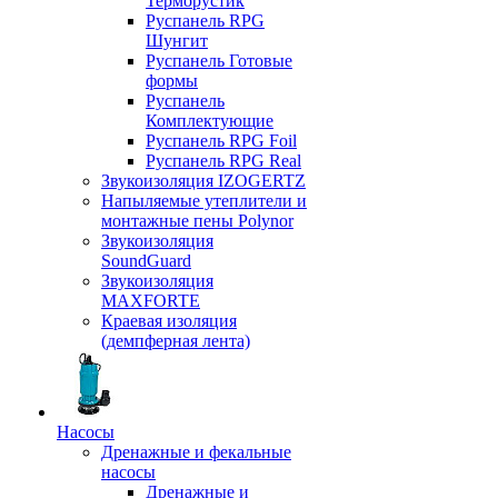
Терморустик
Руспанель RPG
Шунгит
Руспанель Готовые
формы
Руспанель
Комплектующие
Руспанель RPG Foil
Руспанель RPG Real
Звукоизоляция IZOGERTZ
Напыляемые утеплители и
монтажные пены Polynor
Звукоизоляция
SoundGuard
Звукоизоляция
MAXFORTE
Краевая изоляция
(демпферная лента)
Насосы
Дренажные и фекальные
насосы
Дренажные и