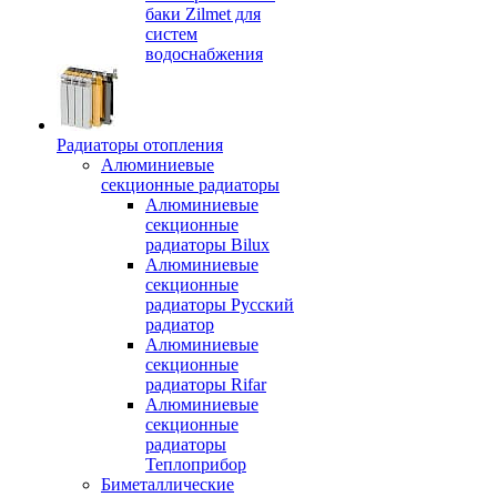
баки Zilmet для
систем
водоснабжения
Радиаторы отопления
Алюминиевые
секционные радиаторы
Алюминиевые
секционные
радиаторы Bilux
Алюминиевые
секционные
радиаторы Русский
радиатор
Алюминиевые
секционные
радиаторы Rifar
Алюминиевые
секционные
радиаторы
Теплоприбор
Биметаллические