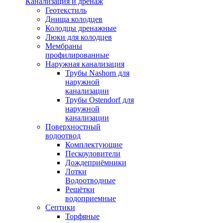
Канализация и дренаж
Геотекстиль
Днища колодцев
Колодцы дренажные
Люки для колодцев
Мембраны
профилированные
Наружная канализация
Трубы Nashorn для
наружной
канализации
Трубы Ostendorf для
наружной
канализации
Поверхностный
водоотвод
Комплектующие
Пескоуловители
Дождеприёмники
Лотки
Водоотводные
Решётки
водоприемные
Септики
Торфяные