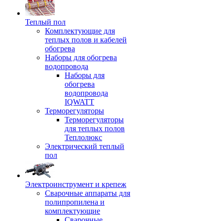
Теплый пол
Комплектующие для
теплых полов и кабелей
обогрева
Наборы для обогрева
водопровода
Наборы для
обогрева
водопровода
IQWATT
Терморегуляторы
Терморегуляторы
для теплых полов
Теплолюкс
Электрический теплый
пол
Электроинструмент и крепеж
Сварочные аппараты для
полипропилена и
комплектующие
Сварочные