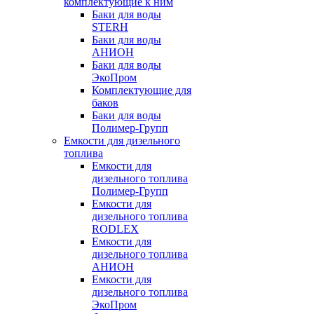
комплектующие к ним
Баки для воды
STERH
Баки для воды
АНИОН
Баки для воды
ЭкоПром
Комплектующие для
баков
Баки для воды
Полимер-Групп
Емкости для дизельного
топлива
Емкости для
дизельного топлива
Полимер-Групп
Емкости для
дизельного топлива
RODLEX
Емкости для
дизельного топлива
АНИОН
Емкости для
дизельного топлива
ЭкоПром