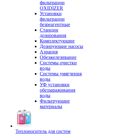
фильтрации
OXIDIZER
Установки
фильтрации
безреагентные
Станции
дозирования
Комплектующие
Дозирующие насосы
Аэрация
Обезжелезивание
Системы очистки
воды
Системы умягчения
воды
УФ установки
обеззараживания
воды
Фильтрующие
материалы
Теплоноситель для систем