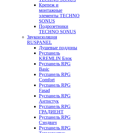
Крепеж и
монтажные
элементы TECHNO
SONUS
Подрозетники
TECHNO SONUS
Звукоизоляция
RUSPANEL
Душевые поддоны
Руспанель
KREMLIN Блок
Руспанель RPG
Basic
Руспанель RPG
Comfort
Руспанель RPG
Fasad
Руспанель RPG
Антистук
Руспанель RPG
ГРАДИЕНТ
Руспанель RPG
Сэндвич
Руспанель RPG