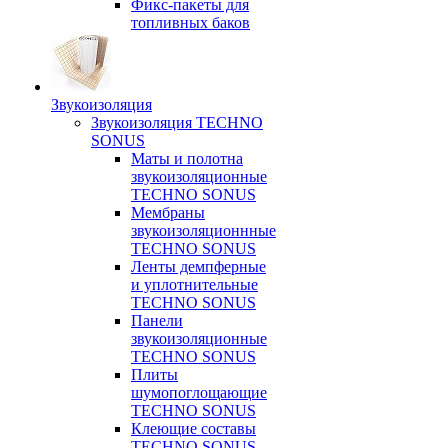
Фикс-пакеты для
топливных баков
Звукоизоляция
Звукоизоляция TECHNO
SONUS
Маты и полотна
звукоизоляционные
TECHNO SONUS
Мембраны
звукоизоляционнные
TECHNO SONUS
Ленты демпферные
и уплотнительные
TECHNO SONUS
Панели
звукоизоляционные
TECHNO SONUS
Плиты
шумопоглощающие
TECHNO SONUS
Клеющие составы
TECHNO SONUS