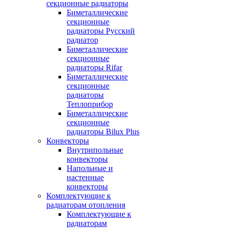
секционные радиаторы
Биметаллические
секционные
радиаторы Русский
радиатор
Биметаллические
секционные
радиаторы Rifar
Биметаллические
секционные
радиаторы
Теплоприбор
Биметаллические
секционные
радиаторы Bilux Plus
Конвекторы
Внутрипольные
конвекторы
Напольные и
настенные
конвекторы
Комплектующие к
радиаторам отопления
Комплектующие к
радиаторам