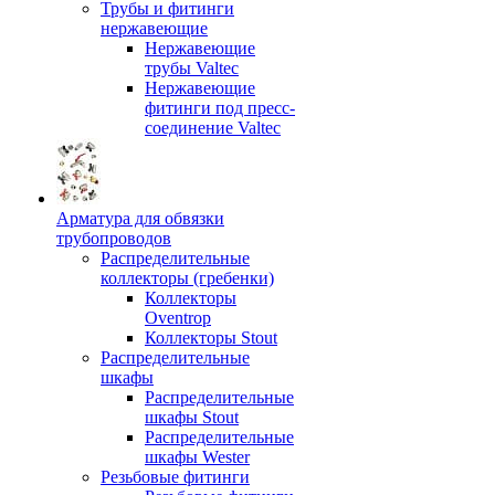
Трубы и фитинги
нержавеющие
Нержавеющие
трубы Valtec
Нержавеющие
фитинги под пресс-
соединение Valtec
Арматура для обвязки
трубопроводов
Распределительные
коллекторы (гребенки)
Коллекторы
Oventrop
Коллекторы Stout
Распределительные
шкафы
Распределительные
шкафы Stout
Распределительные
шкафы Wester
Резьбовые фитинги